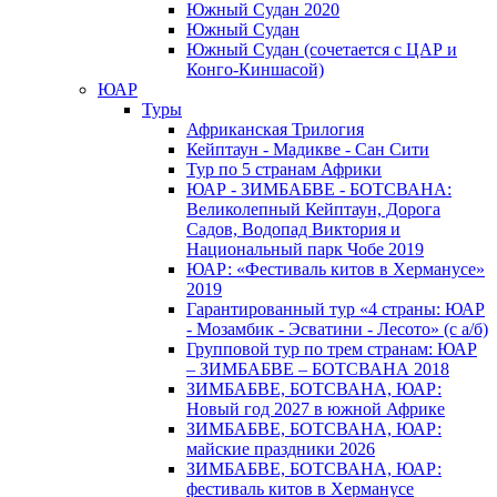
Южный Cудан 2020
Южный Cудан
Южный Судан (сочетается с ЦАР и
Конго-Киншасой)
ЮАР
Туры
Африканская Трилогия
Кейптаун - Мадикве - Сан Сити
Тур по 5 странам Африки
ЮАР - ЗИМБАБВЕ - БОТСВАНА:
Великолепный Кейптаун, Дорога
Садов, Водопад Виктория и
Национальный парк Чобе 2019
ЮАР: «Фестиваль китов в Херманусе»
2019
Гарантированный тур «4 страны: ЮАР
- Мозамбик - Эсватини - Лесото» (с а/б)
Групповой тур по трем странам: ЮАР
– ЗИМБАБВЕ – БОТСВАНА 2018
ЗИМБАБВЕ, БОТСВАНА, ЮАР:
Новый год 2027 в южной Африке
ЗИМБАБВЕ, БОТСВАНА, ЮАР:
майские праздники 2026
ЗИМБАБВЕ, БОТСВАНА, ЮАР:
фестиваль китов в Херманусе