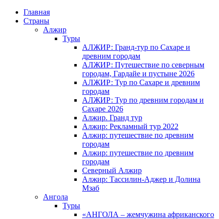
Главная
Страны
Алжир
Туры
АЛЖИР: Гранд-тур по Сахаре и
древним городам
АЛЖИР: Путешествие по северным
городам, Гардайе и пустыне 2026
АЛЖИР: Тур по Сахаре и древним
городам
АЛЖИР: Тур по древним городам и
Сахаре 2026
Алжир. Гранд тур
Алжир: Рекламный тур 2022
Алжир: путешествие по древним
городам
Алжир: путешествие по древним
городам
Северный Алжир
Алжир: Тассилин-Аджер и Долина
Мзаб
Ангола
Туры
«АНГОЛА – жемчужина африканского