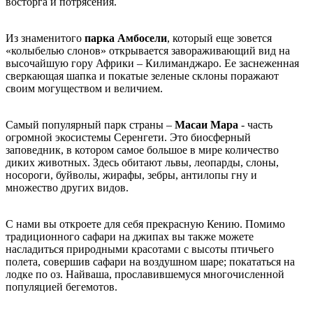
восторга и потрясения.
Из знаменитого
парка Амбосели
, который еще зовется
«колыбелью слонов» открывается завораживающий вид на
высочайшую гору Африки – Килиманджаро. Ее заснеженная
сверкающая шапка и покатые зеленые склоны поражают
своим могуществом и величием.
Самый популярный парк страны –
Масаи Мара
- часть
огромной экосистемы Серенгети. Это биосферный
заповедник, в котором самое большое в мире количество
диких животных. Здесь обитают львы, леопарды, слоны,
носороги, буйволы, жирафы, зебры, антилопы гну и
множество других видов.
С нами вы откроете для себя прекрасную Кению. Помимо
традиционного сафари на джипах вы также можете
насладиться природными красотами с высоты птичьего
полета, совершив сафари на воздушном шаре; покататься на
лодке по оз. Найваша, прославившемуся многочисленной
популяцией бегемотов.