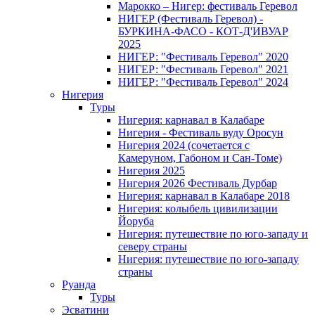
Марокко – Нигер: фестиваль Геревол
НИГЕР (Фестиваль Геревол) -
БУРКИНА-ФАСО - КОТ-Д'ИВУАР
2025
НИГЕР: "Фестиваль Геревол" 2020
НИГЕР: "Фестиваль Геревол" 2021
НИГЕР: "Фестиваль Геревол" 2024
Нигерия
Туры
Нигерия: карнавал в Калабаре
Нигерия - Фестиваль вуду Оросун
Нигерия 2024 (сочетается с
Камеруном, Габоном и Сан-Томе)
Нигерия 2025
Нигерия 2026 Фестиваль Дурбар
Нигерия: карнавал в Калабаре 2018
Нигерия: колыбель цивилизации
Йоруба
Нигерия: путешествие по юго-западу и
северу страны
Нигерия: путешествие по юго-западу
страны
Руанда
Туры
Эсватини