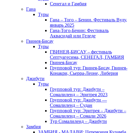
Сенегал и Гамбия
Гана
Туры
Гана – Того – Бенин. Фестиваль Вуду,
январь 2025
Гана-Того-Бенин: Фестиваль
Аквасидай или Геледе
Гвинея-Бисау
Туры
ГВИНЕЯ-БИСАУ – фестиваль
Септуагесима, СЕНЕГАЛ, ГАМБИЯ
Гвинея-Бисау
Групповой тур: Гвинея-Бисау, Гвинея-
Конакри, Сьерра-Леоне, Либерия
Джибути
Туры
Групповой тур: Джибути –
Cомалиленд – Эритрея 2023
Групповой тур: Джибути —
Сомалиленд – Судан
Групповой тур: Эритрея – Джибути –
Сомалиленд – Сомали 2026
Тур Cомалиленд – Джибути
Замбия
ЗАМБИЯ - МАЛАВИ: Церемония Куламба