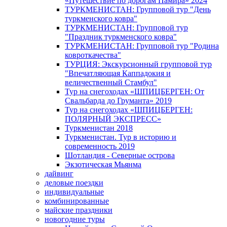
«Путешествие по дорогам Памира» 2024
ТУРКМЕНИСТАН: Групповой тур "День
туркменского ковра"
ТУРКМЕНИСТАН: Групповой тур
"Праздник туркменского ковра"
ТУРКМЕНИСТАН: Групповой тур "Родина
ковроткачества"
ТУРЦИЯ: Экскурсионный групповой тур
"Впечатляющая Каппадокия и
величественный Стамбул"
Тур на снегоходах «ШПИЦБЕРГЕН: От
Свальбарда до Груманта» 2019
Тур на снегоходах «ШПИЦБЕРГЕН:
ПОЛЯРНЫЙ ЭКСПРЕСС»
Туркменистан 2018
Туркменистан. Тур в историю и
современность 2019
Шотландия - Северные острова
Экзотическая Мьянма
дайвинг
деловые поездки
индивидуальные
комбинированные
майские праздники
новогодние туры