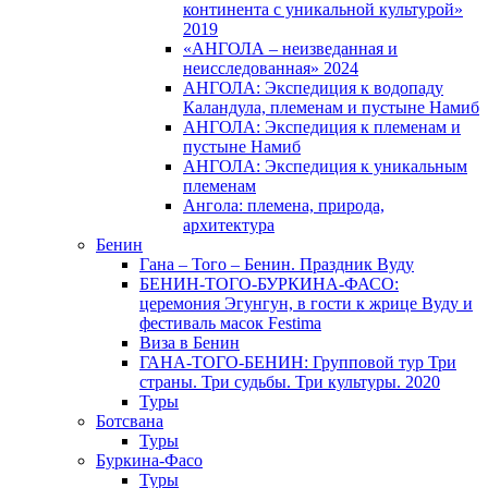
континента с уникальной культурой»
2019
«АНГОЛА – неизведанная и
неисследованная» 2024
АНГОЛА: Экспедиция к водопаду
Каландула, племенам и пустыне Намиб
АНГОЛА: Экспедиция к племенам и
пустыне Намиб
АНГОЛА: Экспедиция к уникальным
племенам
Ангола: племена, природа,
архитектура
Бенин
Гана – Того – Бенин. Праздник Вуду
БЕНИН-ТОГО-БУРКИНА-ФАСО:
церемония Эгунгун, в гости к жрице Вуду и
фестиваль масок Festima
Виза в Бенин
ГАНА-ТОГО-БЕНИН: Групповой тур Три
страны. Три судьбы. Три культуры. 2020
Туры
Ботсвана
Туры
Буркина-Фасо
Туры