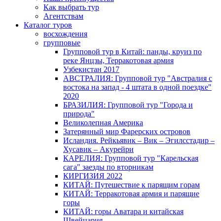
Как выбрать тур
Агентствам
Каталог туров
восхождения
групповые
Групповой тур в Китай: панды, круиз по
реке Янцзы, Терракотовая армия
Узбекистан 2017
АВСТРАЛИЯ: Групповой тур "Австралия с
востока на запад - 4 штата в одной поездке"
2020
БРАЗИЛИЯ: Групповой тур "Города и
природа"
Великолепная Америка
Затерянный мир Фарерских островов
Исландия. Рейкьявик – Вик – Эгилсстадир –
Хусавик – Акурейри
КАРЕЛИЯ: Групповой тур "Карельская
сага" заезды по вторникам
КИРГИЗИЯ 2022
КИТАЙ: Путешествие к парящим горам
КИТАЙ: Терракотовая армия и парящие
горы
КИТАЙ: горы Аватара и китайская
Швейцария