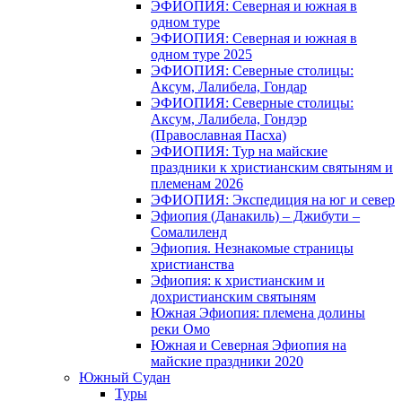
ЭФИОПИЯ: Северная и южная в
одном туре
ЭФИОПИЯ: Северная и южная в
одном туре 2025
ЭФИОПИЯ: Северные столицы:
Аксум, Лалибела, Гондар
ЭФИОПИЯ: Северные столицы:
Аксум, Лалибела, Гондэр
(Православная Пасха)
ЭФИОПИЯ: Тур на майские
праздники к христианским святыням и
племенам 2026
ЭФИОПИЯ: Экспедиция на юг и север
Эфиопия (Данакиль) – Джибути –
Cомалиленд
Эфиопия. Незнакомые страницы
христианства
Эфиопия: к христианским и
дохристианским святыням
Южная Эфиопия: племена долины
реки Омо
Южная и Северная Эфиопия на
майские праздники 2020
Южный Судан
Туры