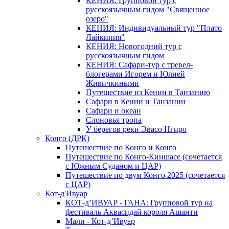
КЕНИЯ: Групповой тур с
русскоязычным гидом "Священное
озеро"
КЕНИЯ: Индивидуальный тур "Плато
Лайкипия"
КЕНИЯ: Новогодний тур с
русскоязычным гидом
КЕНИЯ: Сафари-тур с тревел-
блогерами Игорем и Юлией
Живичкиными
Путешествие из Кении в Танзанию
Сафари в Кении и Танзании
Сафари и океан
Слоновья тропа
У берегов реки Эвасо Нгиро
Конго (ДРК)
Путешествие по Конго и Конго
Путешествие по Конго-Киншасе (сочетается
с Южным Суданом и ЦАР)
Путешествие по двум Конго 2025 (сочетается
с ЦАР)
Кот-д'Ивуар
КОТ-д’ИВУАР - ГАНА: Групповой тур на
фестиваль Аквасидай короля Ашанти
Мали - Кот-д’Ивуар