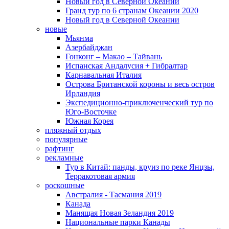
Новый год в Северной Океании
Гранд тур по 6 странам Океании 2020
Новый год в Северной Океании
новые
Мьянма
Азербайджан
Гонконг – Макао – Тайвань
Испанская Андалусия + Гибралтар
Карнавальная Италия
Острова Британской короны и весь остров
Ирландия
Экспедиционно-приключенческий тур по
Юго-Восточке
Южная Корея
пляжный отдых
популярные
рафтинг
рекламные
Тур в Китай: панды, круиз по реке Янцзы,
Терракотовая армия
роскошные
Австралия - Тасмания 2019
Канада
Манящая Новая Зеландия 2019
Национальные парки Канады