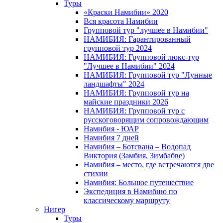
Туры
«Краски Намибии» 2020
Вся красота Намибии
Групповой тур "лучшее в Намибии"
НАМИБИЯ: Гарантированный
групповой тур 2024
НАМИБИЯ: Групповой люкс-тур
"Лучшее в Намибии" 2024
НАМИБИЯ: Групповой тур "Лунные
ландшафты" 2024
НАМИБИЯ: Групповой тур на
майские праздники 2026
НАМИБИЯ: Групповой тур с
русскоговорящим сопровождающим
Намибия - ЮАР
Намибия 7 дней
Намибия – Ботсвана – Водопад
Виктория (Замбия, Зимбабве)
Намибия – место, где встречаются две
стихии
Намибия: Большое путешествие
Экспедиция в Намибию по
классическому маршруту
Нигер
Туры