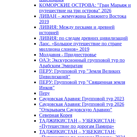
КОМОРСКИЕ ОСТРОВА: "Гран Марьяж и
путешествие на три острова" 2026
ЛИВАН – жемчужина Ближнего Востока
2019
ЛИВИЯ: Между песками и древней
историей
ЛИВИЯ: по следам древних цивилизаций
Лаос. «Большое путешествие по стране
миллиона слонов» 2019
Молдавия - Приднестровье
ОАЭ: Экскурсионный групповой тур по
Арабским Эмиратам
ПЕРУ: Групповой тур "Земля Великих
Цивилизаций"
ПЕРУ: Групповой тур "Священная земля
Инков"
Перу
Саудовская Аравия: Групповой тур 2023
Саудовская Аравия: Групповой тур 2026
"Открываем Саудовскую Аравию"
Северная Корея
ТАДЖИКИСТАН – УЗБЕКИСТАН:
«Путешествие по дорогам Памира»
ТАДЖИКИСТАН – УЗБЕКИСТАН: