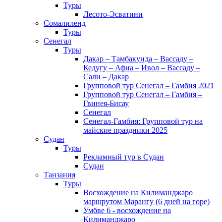
Туры
Лесото-Эсватини
Сомалиленд
Туры
Сенегал
Туры
Дакар – Тамбакунда – Вассаду –
Кедугу – Афиа – Ивол – Вассаду –
Сали – Дакар
Групповой тур Сенегал – Гамбия 2021
Групповой тур Сенегал – Гамбия –
Гвинея-Бисау
Сенегал
Сенегал-Гамбия: Групповой тур на
майские праздники 2025
Судан
Туры
Рекламный тур в Cудан
Cудан
Танзания
Туры
Восхождение на Килиманджаро
маршрутом Марангу (6 дней на горе)
Умбве 6 - восхождение на
Килиманджаро