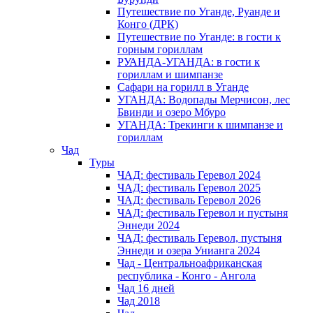
Путешествие по Уганде, Руанде и
Конго (ДРК)
Путешествие по Уганде: в гости к
горным гориллам
РУАНДА-УГАНДА: в гости к
гориллам и шимпанзе
Сафари на горилл в Уганде
УГАНДА: Водопады Мерчисон, лес
Бвинди и озеро Мбуро
УГАНДА: Трекинги к шимпанзе и
гориллам
Чад
Туры
ЧАД: фестиваль Геревол 2024
ЧАД: фестиваль Геревол 2025
ЧАД: фестиваль Геревол 2026
ЧАД: фестиваль Геревол и пустыня
Эннеди 2024
ЧАД: фестиваль Геревол, пустыня
Эннеди и озера Унианга 2024
Чад - Центральноафриканская
республика - Конго - Ангола
Чад 16 дней
Чад 2018