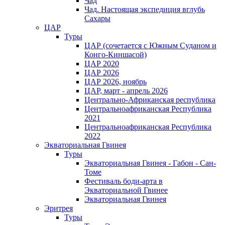
Чад
Чад. Настоящая экспедиция вглубь
Сахары
ЦАР
Туры
ЦАР (сочетается с Южным Суданом и
Конго-Киншасой)
ЦАР 2020
ЦАР 2026
ЦАР 2026, ноябрь
ЦАР, март - апрель 2026
Центрально-Африканская республика
Центральноафриканская Республика
2021
Центральноафриканская Республика
2022
Экваториальная Гвинея
Туры
Экваториальная Гвинея - Габон - Сан-
Томе
Фестиваль боди-арта в
Экваториальной Гвинее
Экваториальная Гвинея
Эритрея
Туры