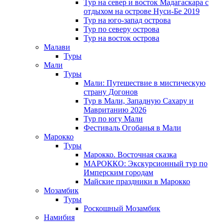
Тур на север и восток Мадагаскара с
отдыхом на острове Нуси-Бе 2019
Тур на юго-запад острова
Тур по северу острова
Тур на восток острова
Малави
Туры
Мали
Туры
Мали: Путешествие в мистическую
страну Догонов
Тур в Мали, Западную Сахару и
Мавританию 2026
Тур по югу Мали
Фестиваль Огобанья в Мали
Марокко
Туры
Марокко. Восточная сказка
МАРОККО: Экскурсионный тур по
Имперским городам
Майские праздники в Марокко
Мозамбик
Туры
Роскошный Мозамбик
Намибия