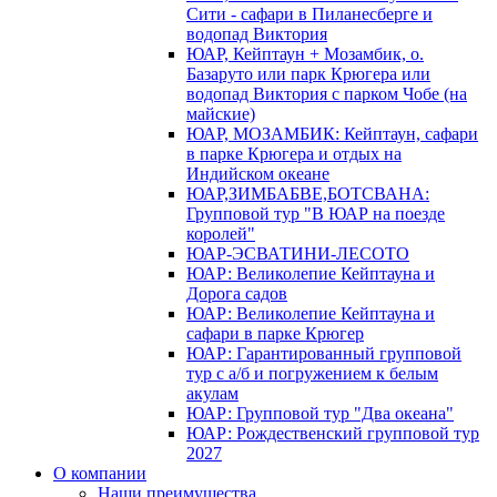
Сити - сафари в Пиланесберге и
водопад Виктория
ЮАР, Кейптаун + Мозамбик, о.
Базаруто или парк Крюгера или
водопад Виктория с парком Чобе (на
майские)
ЮАР, МОЗАМБИК: Кейптаун, сафари
в парке Крюгера и отдых на
Индийском океане
ЮАР,ЗИМБАБВЕ,БОТСВАНА:
Групповой тур "В ЮАР на поезде
королей"
ЮАР-ЭСВАТИНИ-ЛЕСОТО
ЮАР: Великолепие Кейптауна и
Дорога садов
ЮАР: Великолепие Кейптауна и
сафари в парке Крюгер
ЮАР: Гарантированный групповой
тур с а/б и погружением к белым
акулам
ЮАР: Групповой тур "Два океана"
ЮАР: Рождественский групповой тур
2027
О компании
Наши преимущества