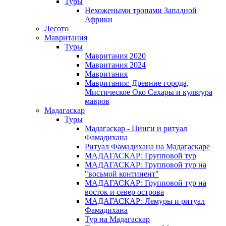
Туры
Нехожеными тропами Западной
Африки
Лесото
Мавритания
Туры
Мавритания 2020
Мавритания 2024
Мавритания
Мавритания: Древние города,
Мистическое Око Сахары и культура
мавров
Мадагаскар
Туры
Мадагаскар - Цинги и ритуал
Фамадихана
Ритуал Фамадихана на Мадагаскаре
МАДАГАСКАР: Групповой тур
МАДАГАСКАР: Групповой тур на
"восьмой континент"
МАДАГАСКАР: Групповой тур на
восток и север острова
МАДАГАСКАР: Лемуры и ритуал
Фамадихана
Тур на Мадагаскар