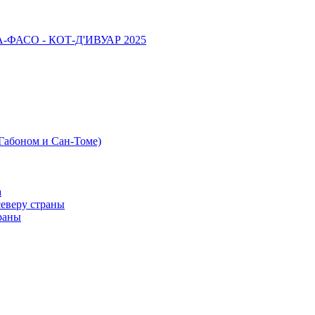
НА-ФАСО - КОТ-Д'ИВУАР 2025
 Габоном и Сан-Томе)
а
северу страны
раны