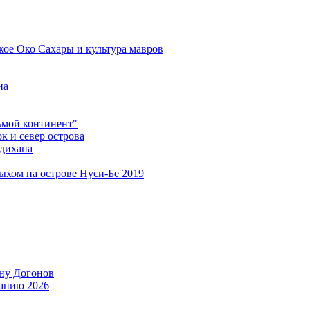
кое Око Сахары и культура мавров
на
мой континент"
 и север острова
дихана
дыхом на острове Нуси-Бе 2019
ану Догонов
танию 2026