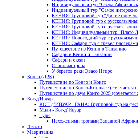
Индивидуальный тур "Озера Африканск
Индивидуальный тур "Самое интересно
КЕНИЯ: Групповой тур "Дикие племена
КЕНИЯ: Групповой тур с русскоязычны
КЕНИЯ: Групповой тур с русскоязычны
КЕНИЯ: Индивидуальный тур "Плато 
КЕНИЯ: Новогодний тур с русскоязыч
КЕНИЯ: Сафари-тур с тревел-блогера
Путешествие из Кении в Танзанию
Сафари в Кении и Танзании
Сафари и океан
Слоновья тропа
У берегов реки Эвасо Нгиро
Конго (ДРК)
Путешествие по Конго и Конго
Путешествие по Конго-Киншасе (сочетается
Путешествие по двум Конго 2025 (сочетается
Кот-д'Ивуар
КОТ-д’ИВУАР - ГАНА: Групповой тур на фес
Мали - Кот-д’Ивуар
Туры
Нехожеными тропами Западной Африк
Лесото
Мавритания
Туры