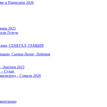
оме и Принсипи 2026
нварь 2025
 или Геледе
есима, СЕНЕГАЛ, ГАМБИЯ
онакри, Сьерра-Леоне, Либерия
– Эритрея 2023
 – Судан
омалиленд – Сомали 2026
авританию