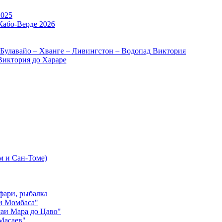
2025
Кабо-Верде 2026
 Булавайо – Хванге – Ливингстон – Водопад Виктория
Виктория до Хараре
м и Сан-Томе)
фари, рыбалка
и Момбаса"
аи Мара до Цаво"
Масаев"