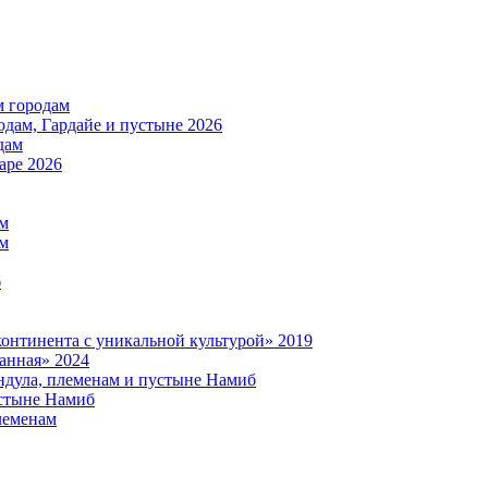
м городам
дам, Гардайе и пустыне 2026
дам
аре 2026
ам
ам
б
нтинента с уникальной культурой» 2019
анная» 2024
дула, племенам и пустыне Намиб
стыне Намиб
леменам