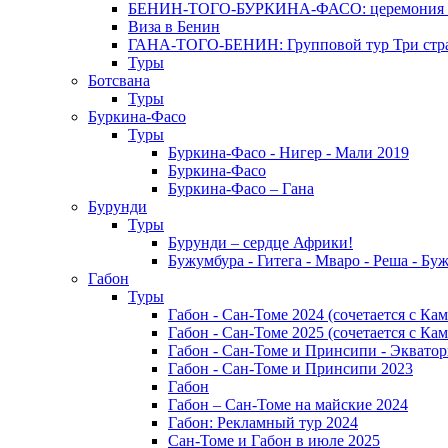
БЕНИН-ТОГО-БУРКИНА-ФАСО: церемония Эгунг
Виза в Бенин
ГАНА-ТОГО-БЕНИН: Групповой тур Три стран
Туры
Ботсвана
Туры
Буркина-Фасо
Туры
Буркина-Фасо - Нигер - Мали 2019
Буркина-Фасо
Буркина-Фасо – Гана
Бурунди
Туры
Бурунди – сердце Африки!
Бужумбура - Гитега - Мваро - Реша - Бу
Габон
Туры
Габон - Сан-Томе 2024 (сочетается с Ка
Габон - Сан-Томе 2025 (сочетается с Ка
Габон - Сан-Томе и Принсипи - Экватор
Габон - Сан-Томе и Принсипи 2023
Габон
Габон – Сан-Томе на майские 2024
Габон: Рекламный тур 2024
Сан-Томе и Габон в июле 2025