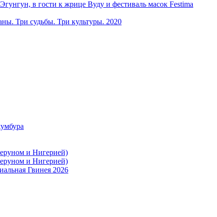
ун, в гости к жрице Вуду и фестиваль масок Festima
ы. Три судьбы. Три культуры. 2020
жумбура
меруном и Нигерией)
меруном и Нигерией)
иальная Гвинея 2026