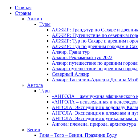
Главная
Страны
Алжир
Туры
АЛЖИР: Гранд-тур по Сахаре и древни
АЛЖИР: Путешествие по северным горо
АЛЖИР: Тур по Сахаре и древним горо
АЛЖИР: Тур по древним городам и Сах
Алжир. Гранд тур
Алжир: Рекламный тур 2022
Алжир: путешествие по древним город
Алжир: путешествие по древним город
Северный Алжир
Алжир: Тассилин-Аджер и Долина Мза
Ангола
Туры
«АНГОЛА – жемчужина африканского ко
«АНГОЛА – неизведанная и неисследов
АНГОЛА: Экспедиция к водопаду Калан
АНГОЛА: Экспедиция к племенам и пу
АНГОЛА: Экспедиция к уникальным п
Ангола: племена, природа, архитектура
Бенин
Гана – Того – Бенин. Праздник Вуду