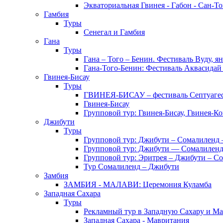
Экваториальная Гвинея - Габон - Сан-Т
Гамбия
Туры
Сенегал и Гамбия
Гана
Туры
Гана – Того – Бенин. Фестиваль Вуду, я
Гана-Того-Бенин: Фестиваль Аквасидай
Гвинея-Бисау
Туры
ГВИНЕЯ-БИСАУ – фестиваль Септуаг
Гвинея-Бисау
Групповой тур: Гвинея-Бисау, Гвинея-К
Джибути
Туры
Групповой тур: Джибути – Cомалиленд 
Групповой тур: Джибути — Сомалиленд
Групповой тур: Эритрея – Джибути – С
Тур Cомалиленд – Джибути
Замбия
ЗАМБИЯ - МАЛАВИ: Церемония Куламба
Западная Сахара
Туры
Рекламный тур в Западную Сахару и М
Западная Сахара - Мавритания