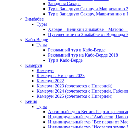
Западная Сахара
Тур в Западную Сахару и Мавританию 
Тур в Западную Сахару, Мавританию и 
Зимбабве
Туры
Хараре – Великий Зимбабве – Матопо –
Путешествие по Зимбабве от Водопада 
Кабо-Верде
Туры
Рекламный тур в Кабо-Верде
Рекламный тур на Кабо-Верде 2018
Тур в Кабо-Верде
Камерун
Камерун
Камерун - Нигерия 2023
Камерун 2022
Камерун 2023 (сочетается с Нигерией)
Камерун 2024 (сочетается с Нигерией, Габоно
Камерун 2025 (сочетается с Нигерией)
Кения
Туры
Активный тур в Кении. Рафтинг, велоса
Индивидуальный тур "Амбосели, Цаво 
Индивидуальный тур "Все парки от Мас
Индивидуальный тур "Исследуя землю 