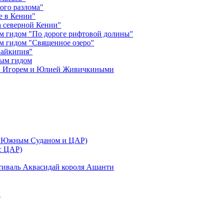
ого разлома"
е в Кении"
 северной Кении"
м гидом "По дороге рифтовой долины"
м гидом "Священное озеро"
Лайкипия"
ным гидом
ми Игорем и Юлией Живичкиными
 с Южным Суданом и ЦАР)
 с ЦАР)
тиваль Аквасидай короля Ашанти
и