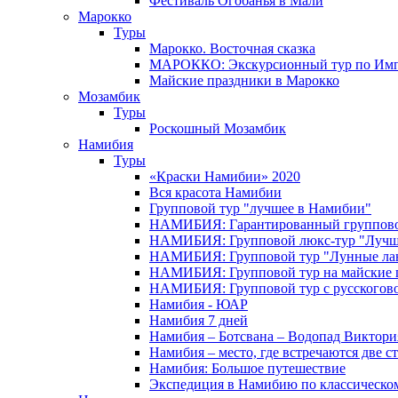
Фестиваль Огобанья в Мали
Марокко
Туры
Марокко. Восточная сказка
МАРОККО: Экскурсионный тур по Имп
Майские праздники в Марокко
Мозамбик
Туры
Роскошный Мозамбик
Намибия
Туры
«Краски Намибии» 2020
Вся красота Намибии
Групповой тур "лучшее в Намибии"
НАМИБИЯ: Гарантированный группово
НАМИБИЯ: Групповой люкс-тур "Лучше
НАМИБИЯ: Групповой тур "Лунные ла
НАМИБИЯ: Групповой тур на майские 
НАМИБИЯ: Групповой тур с русского
Намибия - ЮАР
Намибия 7 дней
Намибия – Ботсвана – Водопад Виктория
Намибия – место, где встречаются две с
Намибия: Большое путешествие
Экспедиция в Намибию по классическо