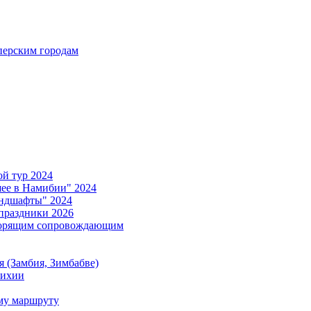
ерским городам
й тур 2024
е в Намибии" 2024
ндшафты" 2024
праздники 2026
ворящим сопровождающим
 (Замбия, Зимбабве)
тихии
му маршруту