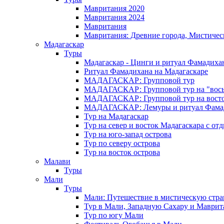
Мавритания 2020
Мавритания 2024
Мавритания
Мавритания: Древние города, Мистичес
Мадагаскар
Туры
Мадагаскар - Цинги и ритуал Фамадиха
Ритуал Фамадихана на Мадагаскаре
МАДАГАСКАР: Групповой тур
МАДАГАСКАР: Групповой тур на "вось
МАДАГАСКАР: Групповой тур на восток
МАДАГАСКАР: Лемуры и ритуал Фама
Тур на Мадагаскар
Тур на север и восток Мадагаскара с от
Тур на юго-запад острова
Тур по северу острова
Тур на восток острова
Малави
Туры
Мали
Туры
Мали: Путешествие в мистическую стр
Тур в Мали, Западную Сахару и Маври
Тур по югу Мали