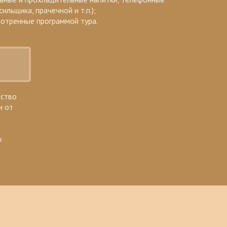
сильщика, прачечной и т.п.);
смотренные программой тура.
ество
и от
х