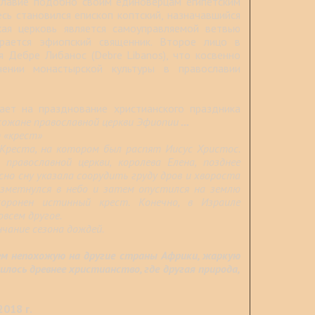
лавие подобно своим единоверцам египетским
сь становился епископ коптский, назначавшийся
ая церковь является самоуправляемой ветвью
рается эфиопский священник. Второе лицо в
 Дебре Либанос (Debre Libanos), что косвенно
ении монастырской культуры в православии
ет на празднование христианского праздника
ожане православной церкви Эфиопии
...
т «крест»
Креста, на котором был распят Иисус Христос
.
 православной церкви, королева Елена,
позднее
сно сну указала соорудить груду дров и хвороста
взметнулся в небо и затем опустился на землю
хоронен истинный крест.
Конечно, в Израиле
овсем другое.
чание сезона дождей.
ем непохожую на другие страны Африки, жаркую
илось древнее христианство, где другая природа,
018 г.