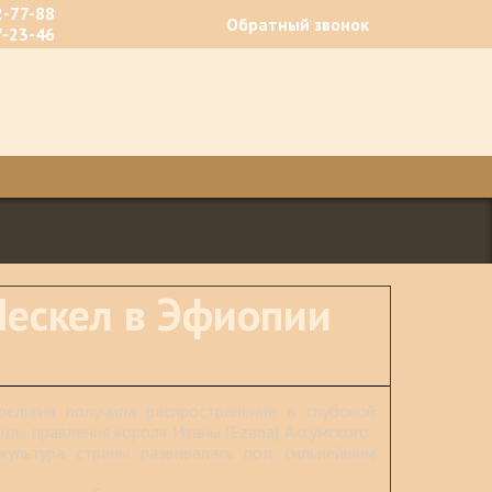
2-77-88
Обратный звонок
7-23-46
ескел в Эфиопии
религия получила распространение в глубокой
годы правления короля Изаны (Ezana) Аксумского.
культура страны развивалась под сильнейшим