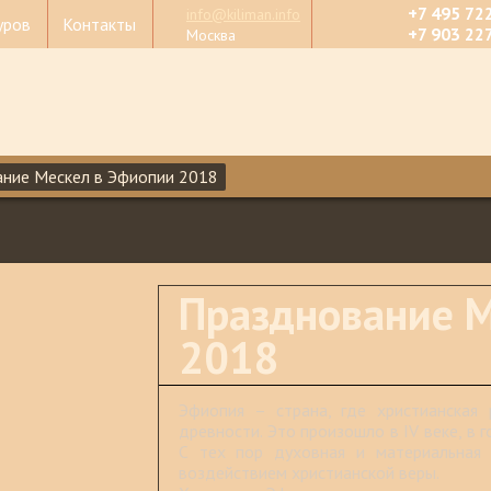
+7 495 72
info@kiliman.info
уров
Контакты
+7 903 22
Москва
ние Мескел в Эфиопии 2018
Празднование М
2018
Эфиопия – страна, где христианская 
древности. Это произошло в IV веке, в 
С тех пор духовная и материальная 
воздействием христианской веры.