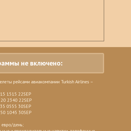
раммы не включено:
еты рейсами авиакомпании Turkish Airlines –
215 1515 22SEP
820 2340 22SEP
035 0555 30SEP
750 1045 30SEP
 евро/день;
льные и прохладительные напитки, телефонные