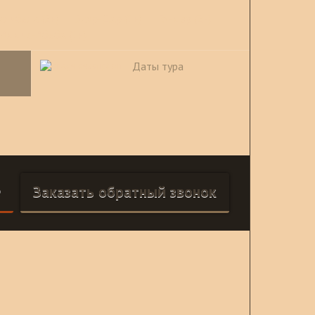
алибела (2н)
Бахр-Дар (1н)
Гондэр (2н)
Аддис-Абеба (1н)
Даты тура
е
Заказать обратный звонок