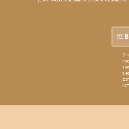
!!!
В 
про
тра
вн
фот
ис