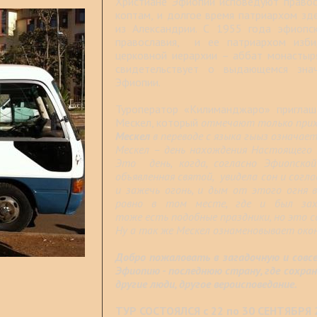
Христиане Эфиопии исповедуют правос
коптам, и долгое время патриархом зде
из Александрии. С 1955 года эфиопск
православия, и ее патриархом изби
церковной иерархии – аббат монастыря
свидетельствует о выдающемся знач
Эфиопии.
Туроператор «Килиманджаро» приглаша
Мескел, который
отмечают только прих
Мескел
в переводе с языка гыыз означае
Мескел – день нахождения
Настоящего 
Это день, когда, согласно Эфиопской
объявленная святой,
увидела сон и согла
и зажечь огонь, и дым от этого огня 
ровно в том месте, где и был за
тоже есть подобные праздники, но это с
Ну а так же Мескел ознаменовывает окон
Добро пожаловать в загадочную и совс
Эфиопию - последнюю страну, где сохран
другие люди, другое вероисповедание.
ТУР СОСТОЯЛСЯ с 22 по 30 СЕНТЯБРЯ 2