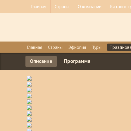
Главная
Страны
О компании
Каталог т
Вы здесь
Главная
Страны
Эфиопия
Туры
Празднова
Описание
Программа