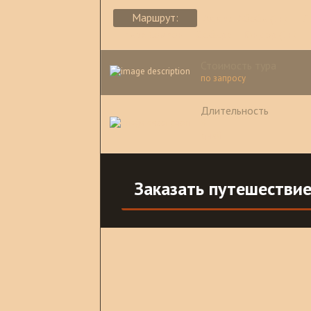
Маршрут:
Аддис-Абеба (1н)
Л
парк Семиен – Дебарк – Гондэр (1н)
Стоимость тура
по запросу
Длительность
9
дней
Заказать путешестви