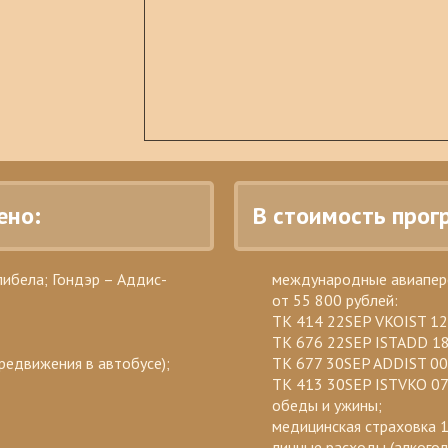
ено:
В стоимость прог
ибела; Гондэр – Аддис-
международные авиаперел
от 55 800 рублей:
TK 414 22SEP VKOIST 1
TK 676 22SEP ISTADD 1
редвижения в автобусе);
TK 677 30SEP ADDIST 0
TK 413 30SEP ISTVKO 0
обеды и ужины;
медицинская страховка 1
личные расходы (алкого