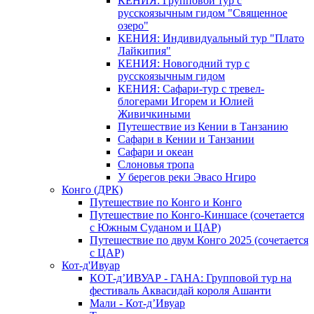
КЕНИЯ: Групповой тур с
русскоязычным гидом "Священное
озеро"
КЕНИЯ: Индивидуальный тур "Плато
Лайкипия"
КЕНИЯ: Новогодний тур с
русскоязычным гидом
КЕНИЯ: Сафари-тур с тревел-
блогерами Игорем и Юлией
Живичкиными
Путешествие из Кении в Танзанию
Сафари в Кении и Танзании
Сафари и океан
Слоновья тропа
У берегов реки Эвасо Нгиро
Конго (ДРК)
Путешествие по Конго и Конго
Путешествие по Конго-Киншасе (сочетается
с Южным Суданом и ЦАР)
Путешествие по двум Конго 2025 (сочетается
с ЦАР)
Кот-д'Ивуар
КОТ-д’ИВУАР - ГАНА: Групповой тур на
фестиваль Аквасидай короля Ашанти
Мали - Кот-д’Ивуар