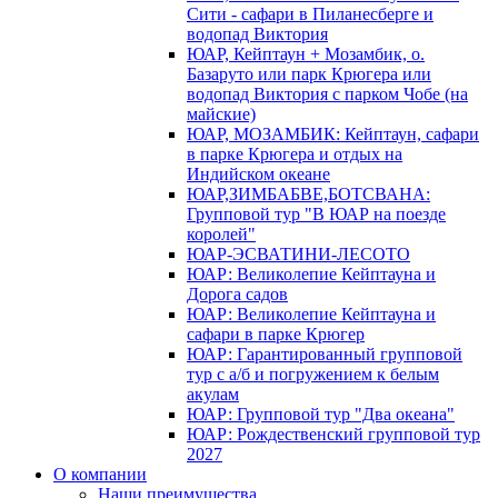
Сити - сафари в Пиланесберге и
водопад Виктория
ЮАР, Кейптаун + Мозамбик, о.
Базаруто или парк Крюгера или
водопад Виктория с парком Чобе (на
майские)
ЮАР, МОЗАМБИК: Кейптаун, сафари
в парке Крюгера и отдых на
Индийском океане
ЮАР,ЗИМБАБВЕ,БОТСВАНА:
Групповой тур "В ЮАР на поезде
королей"
ЮАР-ЭСВАТИНИ-ЛЕСОТО
ЮАР: Великолепие Кейптауна и
Дорога садов
ЮАР: Великолепие Кейптауна и
сафари в парке Крюгер
ЮАР: Гарантированный групповой
тур с а/б и погружением к белым
акулам
ЮАР: Групповой тур "Два океана"
ЮАР: Рождественский групповой тур
2027
О компании
Наши преимущества