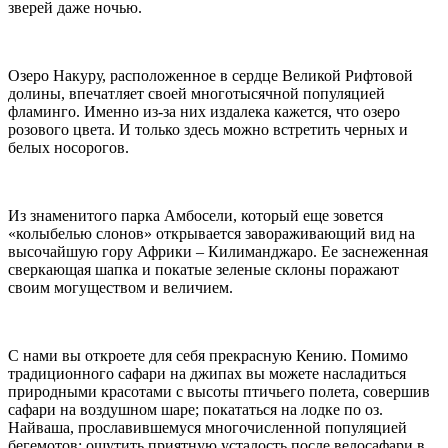
зверей даже ночью.
Озеро Накуру, расположенное в сердце Великой Рифтовой
долины, впечатляет своей многотысячной популяцией
фламинго. Именно из-за них издалека кажется, что озеро
розового цвета. И только здесь можно встретить черных и
белых носорогов.
Из знаменитого парка Амбосели, который еще зовется
«колыбелью слонов» открывается завораживающий вид на
высочайшую гору Африки – Килиманджаро. Ее заснеженная
сверкающая шапка и покатые зеленые склоны поражают
своим могуществом и величием.
С нами вы откроете для себя прекрасную Кению. Помимо
традиционного сафари на джипах вы можете насладиться
природными красотами с высоты птичьего полета, совершив
сафари на воздушном шаре; покататься на лодке по оз.
Найваша, прославившемуся многочисленной популяцией
бегемотов; ощутить приятную усталость после велосафари в