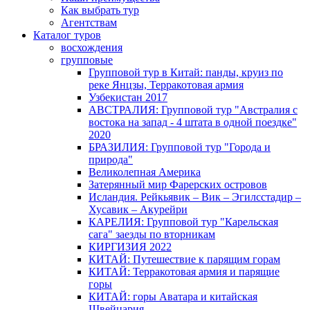
Как выбрать тур
Агентствам
Каталог туров
восхождения
групповые
Групповой тур в Китай: панды, круиз по
реке Янцзы, Терракотовая армия
Узбекистан 2017
АВСТРАЛИЯ: Групповой тур "Австралия с
востока на запад - 4 штата в одной поездке"
2020
БРАЗИЛИЯ: Групповой тур "Города и
природа"
Великолепная Америка
Затерянный мир Фарерских островов
Исландия. Рейкьявик – Вик – Эгилсстадир –
Хусавик – Акурейри
КАРЕЛИЯ: Групповой тур "Карельская
сага" заезды по вторникам
КИРГИЗИЯ 2022
КИТАЙ: Путешествие к парящим горам
КИТАЙ: Терракотовая армия и парящие
горы
КИТАЙ: горы Аватара и китайская
Швейцария