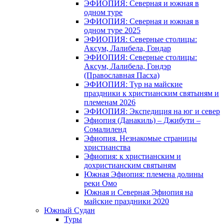
ЭФИОПИЯ: Северная и южная в
одном туре
ЭФИОПИЯ: Северная и южная в
одном туре 2025
ЭФИОПИЯ: Северные столицы:
Аксум, Лалибела, Гондар
ЭФИОПИЯ: Северные столицы:
Аксум, Лалибела, Гондэр
(Православная Пасха)
ЭФИОПИЯ: Тур на майские
праздники к христианским святыням и
племенам 2026
ЭФИОПИЯ: Экспедиция на юг и север
Эфиопия (Данакиль) – Джибути –
Cомалиленд
Эфиопия. Незнакомые страницы
христианства
Эфиопия: к христианским и
дохристианским святыням
Южная Эфиопия: племена долины
реки Омо
Южная и Северная Эфиопия на
майские праздники 2020
Южный Судан
Туры