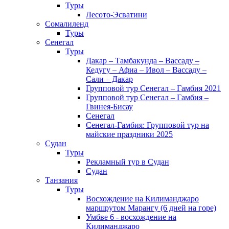
Туры
Лесото-Эсватини
Сомалиленд
Туры
Сенегал
Туры
Дакар – Тамбакунда – Вассаду –
Кедугу – Афиа – Ивол – Вассаду –
Сали – Дакар
Групповой тур Сенегал – Гамбия 2021
Групповой тур Сенегал – Гамбия –
Гвинея-Бисау
Сенегал
Сенегал-Гамбия: Групповой тур на
майские праздники 2025
Судан
Туры
Рекламный тур в Cудан
Cудан
Танзания
Туры
Восхождение на Килиманджаро
маршрутом Марангу (6 дней на горе)
Умбве 6 - восхождение на
Килиманджаро