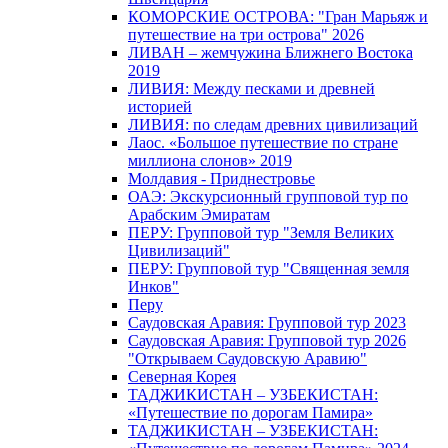
КОМОРСКИЕ ОСТРОВА: "Гран Марьяж и
путешествие на три острова" 2026
ЛИВАН – жемчужина Ближнего Востока
2019
ЛИВИЯ: Между песками и древней
историей
ЛИВИЯ: по следам древних цивилизаций
Лаос. «Большое путешествие по стране
миллиона слонов» 2019
Молдавия - Приднестровье
ОАЭ: Экскурсионный групповой тур по
Арабским Эмиратам
ПЕРУ: Групповой тур "Земля Великих
Цивилизаций"
ПЕРУ: Групповой тур "Священная земля
Инков"
Перу
Саудовская Аравия: Групповой тур 2023
Саудовская Аравия: Групповой тур 2026
"Открываем Саудовскую Аравию"
Северная Корея
ТАДЖИКИСТАН – УЗБЕКИСТАН:
«Путешествие по дорогам Памира»
ТАДЖИКИСТАН – УЗБЕКИСТАН: