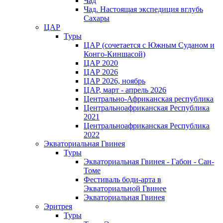
Чад
Чад. Настоящая экспедиция вглубь
Сахары
ЦАР
Туры
ЦАР (сочетается с Южным Суданом и
Конго-Киншасой)
ЦАР 2020
ЦАР 2026
ЦАР 2026, ноябрь
ЦАР, март - апрель 2026
Центрально-Африканская республика
Центральноафриканская Республика
2021
Центральноафриканская Республика
2022
Экваториальная Гвинея
Туры
Экваториальная Гвинея - Габон - Сан-
Томе
Фестиваль боди-арта в
Экваториальной Гвинее
Экваториальная Гвинея
Эритрея
Туры