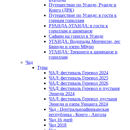
Путешествие по Уганде, Руанде и
Конго (ДРК)
Путешествие по Уганде: в гости к
горным гориллам
РУАНДА-УГАНДА: в гости к
гориллам и шимпанзе
Сафари на горилл в Уганде
УГАНДА: Водопады Мерчисон, лес
Бвинди и озеро Мбуро
УГАНДА: Трекинги к шимпанзе и
гориллам
Чад
Туры
ЧАД: фестиваль Геревол 2024
ЧАД: фестиваль Геревол 2025
ЧАД: фестиваль Геревол 2026
ЧАД: фестиваль Геревол и пустыня
Эннеди 2024
ЧАД: фестиваль Геревол, пустыня
Эннеди и озера Унианга 2024
Чад - Центральноафриканская
республика - Конго - Ангола
Чад 16 дней
Чад 2018