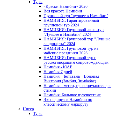
Туры
«Краски Намибии» 2020
Вся красота Намибии
Групповой тур "лучшее в Намибии"
НАМИБИЯ: Гарантированный
групповой тур 2024
НАМИБИЯ: Групповой люкс-тур
"Лучшее в Намибии" 2024
НАМИБИЯ: Групповой тур "Лунные
ландшафты" 2024
НАМИБИЯ: Групповой тур на
майские праздники 2026
НАМИБИЯ: Групповой тур с
русскоговорящим сопровождающим
Намибия - ЮАР
Намибия 7 дней
Намибия – Ботсвана – Водопад
Виктория (Замбия, Зимбабве)
Намибия – место, где встречаются две
стихии
Намибия: Большое путешествие
Экспедиция в Намибию по
классическому маршруту
Нигер
Туры