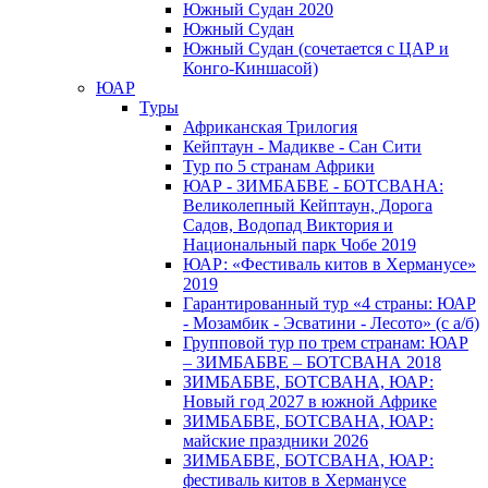
Южный Cудан 2020
Южный Cудан
Южный Судан (сочетается с ЦАР и
Конго-Киншасой)
ЮАР
Туры
Африканская Трилогия
Кейптаун - Мадикве - Сан Сити
Тур по 5 странам Африки
ЮАР - ЗИМБАБВЕ - БОТСВАНА:
Великолепный Кейптаун, Дорога
Садов, Водопад Виктория и
Национальный парк Чобе 2019
ЮАР: «Фестиваль китов в Херманусе»
2019
Гарантированный тур «4 страны: ЮАР
- Мозамбик - Эсватини - Лесото» (с а/б)
Групповой тур по трем странам: ЮАР
– ЗИМБАБВЕ – БОТСВАНА 2018
ЗИМБАБВЕ, БОТСВАНА, ЮАР:
Новый год 2027 в южной Африке
ЗИМБАБВЕ, БОТСВАНА, ЮАР:
майские праздники 2026
ЗИМБАБВЕ, БОТСВАНА, ЮАР:
фестиваль китов в Херманусе