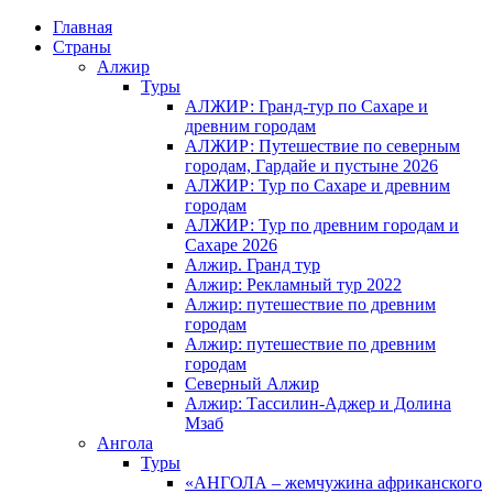
Главная
Страны
Алжир
Туры
АЛЖИР: Гранд-тур по Сахаре и
древним городам
АЛЖИР: Путешествие по северным
городам, Гардайе и пустыне 2026
АЛЖИР: Тур по Сахаре и древним
городам
АЛЖИР: Тур по древним городам и
Сахаре 2026
Алжир. Гранд тур
Алжир: Рекламный тур 2022
Алжир: путешествие по древним
городам
Алжир: путешествие по древним
городам
Северный Алжир
Алжир: Тассилин-Аджер и Долина
Мзаб
Ангола
Туры
«АНГОЛА – жемчужина африканского