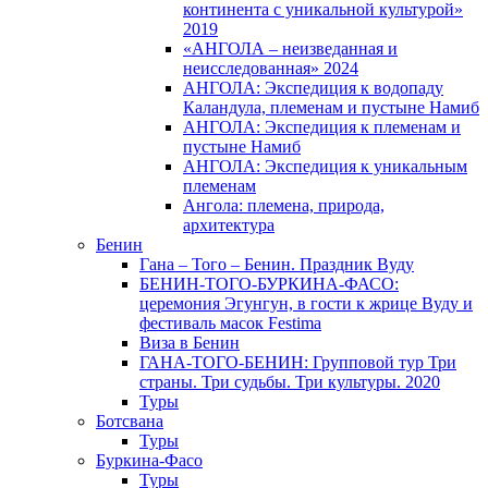
континента с уникальной культурой»
2019
«АНГОЛА – неизведанная и
неисследованная» 2024
АНГОЛА: Экспедиция к водопаду
Каландула, племенам и пустыне Намиб
АНГОЛА: Экспедиция к племенам и
пустыне Намиб
АНГОЛА: Экспедиция к уникальным
племенам
Ангола: племена, природа,
архитектура
Бенин
Гана – Того – Бенин. Праздник Вуду
БЕНИН-ТОГО-БУРКИНА-ФАСО:
церемония Эгунгун, в гости к жрице Вуду и
фестиваль масок Festima
Виза в Бенин
ГАНА-ТОГО-БЕНИН: Групповой тур Три
страны. Три судьбы. Три культуры. 2020
Туры
Ботсвана
Туры
Буркина-Фасо
Туры