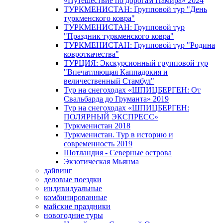
«Путешествие по дорогам Памира» 2024
ТУРКМЕНИСТАН: Групповой тур "День
туркменского ковра"
ТУРКМЕНИСТАН: Групповой тур
"Праздник туркменского ковра"
ТУРКМЕНИСТАН: Групповой тур "Родина
ковроткачества"
ТУРЦИЯ: Экскурсионный групповой тур
"Впечатляющая Каппадокия и
величественный Стамбул"
Тур на снегоходах «ШПИЦБЕРГЕН: От
Свальбарда до Груманта» 2019
Тур на снегоходах «ШПИЦБЕРГЕН:
ПОЛЯРНЫЙ ЭКСПРЕСС»
Туркменистан 2018
Туркменистан. Тур в историю и
современность 2019
Шотландия - Северные острова
Экзотическая Мьянма
дайвинг
деловые поездки
индивидуальные
комбинированные
майские праздники
новогодние туры