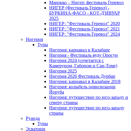
Марокко – Нигер: фестиваль Геревол
НИГЕР (Фестиваль Геревол) -
БУРКИНА-ФАСО - КОТ-Д'ИВУАР
2025
НИГЕР: "Фестиваль Геревол" 2020
НИГЕР: "Фестиваль Геревол" 2021
НИГЕР: "Фестиваль Геревол" 2024
Нигерия
Туры
Нигерия: карнавал в Калабаре
Нигерия - Фестиваль вуду Оросун
Нигерия 2024 (сочетается с
Камеруном, Габоном и Сан-Томе)
Нигерия 2025
Нигерия 2026 Фестиваль Дурбар
Нигерия: карнавал в Калабаре 2018
Нигерия: колыбель цивилизации
Йоруба
Нигерия: путешествие по юго-западу и
северу страны
Нигерия: путешествие по юго-западу
страны
Руанда
Туры
Эсватини