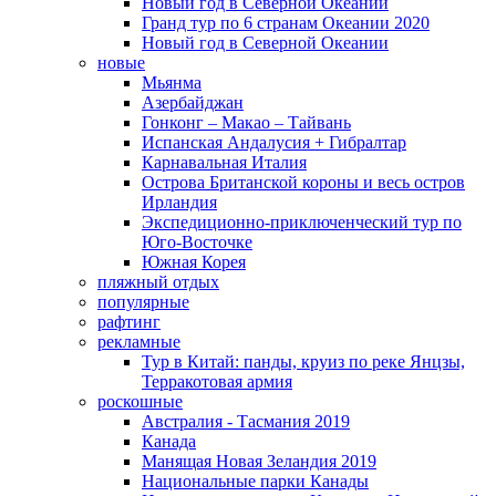
Новый год в Северной Океании
Гранд тур по 6 странам Океании 2020
Новый год в Северной Океании
новые
Мьянма
Азербайджан
Гонконг – Макао – Тайвань
Испанская Андалусия + Гибралтар
Карнавальная Италия
Острова Британской короны и весь остров
Ирландия
Экспедиционно-приключенческий тур по
Юго-Восточке
Южная Корея
пляжный отдых
популярные
рафтинг
рекламные
Тур в Китай: панды, круиз по реке Янцзы,
Терракотовая армия
роскошные
Австралия - Тасмания 2019
Канада
Манящая Новая Зеландия 2019
Национальные парки Канады