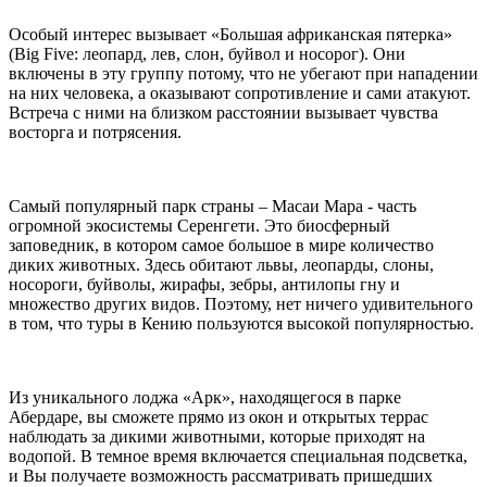
Особый интерес вызывает «Большая африканская пятерка»
(Big Five: леопард, лев, слон, буйвол и носорог). Они
включены в эту группу потому, что не убегают при нападении
на них человека, а оказывают сопротивление и сами атакуют.
Встреча с ними на близком расстоянии вызывает чувства
восторга и потрясения.
Самый популярный парк страны – Масаи Мара - часть
огромной экосистемы Серенгети. Это биосферный
заповедник, в котором самое большое в мире количество
диких животных. Здесь обитают львы, леопарды, слоны,
носороги, буйволы, жирафы, зебры, антилопы гну и
множество других видов. Поэтому, нет ничего удивительного
в том, что туры в Кению пользуются высокой популярностью.
Из уникального лоджа «Арк», находящегося в парке
Абердаре, вы сможете прямо из окон и открытых террас
наблюдать за дикими животными, которые приходят на
водопой. В темное время включается специальная подсветка,
и Вы получаете возможность рассматривать пришедших