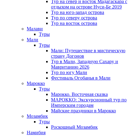
Тур на север и восток Мадагаскара с
отдыхом на острове Нуси-Бе 2019
Тур на юго-запад острова
Тур по северу острова
Тур на восток острова
Малави
Туры
Мали
Туры
Мали: Путешествие в мистическую
страну Догонов
Тур в Мали, Западную Сахару и
Мавританию 2026
Тур по югу Мали
Фестиваль Огобанья в Мали
Марокко
Туры
Марокко. Восточная сказка
МАРОККО: Экскурсионный тур по
Имперским городам
Майские праздники в Марокко
Мозамбик
Туры
Роскошный Мозамбик
Намибия