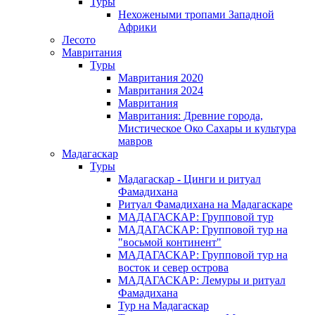
Туры
Нехожеными тропами Западной
Африки
Лесото
Мавритания
Туры
Мавритания 2020
Мавритания 2024
Мавритания
Мавритания: Древние города,
Мистическое Око Сахары и культура
мавров
Мадагаскар
Туры
Мадагаскар - Цинги и ритуал
Фамадихана
Ритуал Фамадихана на Мадагаскаре
МАДАГАСКАР: Групповой тур
МАДАГАСКАР: Групповой тур на
"восьмой континент"
МАДАГАСКАР: Групповой тур на
восток и север острова
МАДАГАСКАР: Лемуры и ритуал
Фамадихана
Тур на Мадагаскар