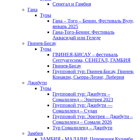
Сенегал и Гамбия
Гана
Туры
Гана – Того – Бенин. Фестиваль Вуду,
январь 2025
Гана-Того-Бенин: Фестиваль
Аквасидай или Геледе
Гвинея-Бисау
Туры
ГВИНЕЯ-БИСАУ – фестиваль
Септуагесима, СЕНЕГАЛ, ГАМБИЯ
Гвинея-Бисау
Групповой тур: Гвинея-Бисау, Гвинея-
Конакри, Сьерра-Леоне, Либерия
Джибути
Туры
Групповой тур: Джибути –
Cомалиленд – Эритрея 2023
Групповой тур: Джибути —
Сомалиленд – Судан
Групповой тур: Эритрея – Джибути –
Сомалиленд – Сомали 2026
Тур Cомалиленд – Джибути
Замбия
ЗАМБИЯ - МАЛАВИ: Церемония Куламба