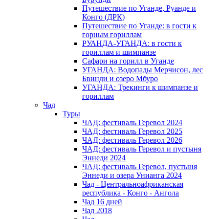
Путешествие по Уганде, Руанде и
Конго (ДРК)
Путешествие по Уганде: в гости к
горным гориллам
РУАНДА-УГАНДА: в гости к
гориллам и шимпанзе
Сафари на горилл в Уганде
УГАНДА: Водопады Мерчисон, лес
Бвинди и озеро Мбуро
УГАНДА: Трекинги к шимпанзе и
гориллам
Чад
Туры
ЧАД: фестиваль Геревол 2024
ЧАД: фестиваль Геревол 2025
ЧАД: фестиваль Геревол 2026
ЧАД: фестиваль Геревол и пустыня
Эннеди 2024
ЧАД: фестиваль Геревол, пустыня
Эннеди и озера Унианга 2024
Чад - Центральноафриканская
республика - Конго - Ангола
Чад 16 дней
Чад 2018