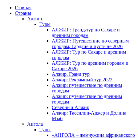
Главная
Страны
Алжир
Туры
АЛЖИР: Гранд-тур по Сахаре и
древним городам
АЛЖИР: Путешествие по северным
городам, Гардайе и пустыне 2026
АЛЖИР: Тур по Сахаре и древним
городам
АЛЖИР: Тур по древним городам и
Сахаре 2026
Алжир. Гранд тур
Алжир: Рекламный тур 2022
Алжир: путешествие по древним
городам
Алжир: путешествие по древним
городам
Северный Алжир
Алжир: Тассилин-Аджер и Долина
Мзаб
Ангола
Туры
«АНГОЛА – жемчужина африканского