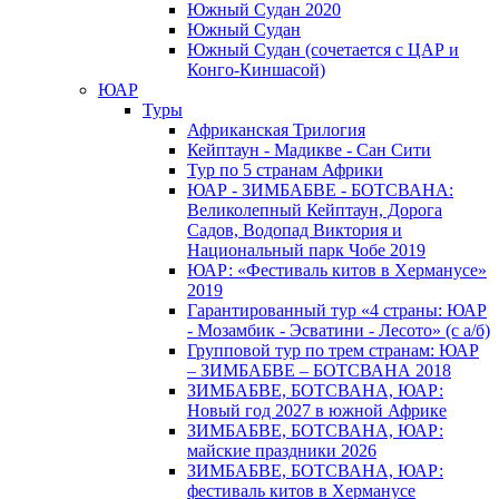
Южный Cудан 2020
Южный Cудан
Южный Судан (сочетается с ЦАР и
Конго-Киншасой)
ЮАР
Туры
Африканская Трилогия
Кейптаун - Мадикве - Сан Сити
Тур по 5 странам Африки
ЮАР - ЗИМБАБВЕ - БОТСВАНА:
Великолепный Кейптаун, Дорога
Садов, Водопад Виктория и
Национальный парк Чобе 2019
ЮАР: «Фестиваль китов в Херманусе»
2019
Гарантированный тур «4 страны: ЮАР
- Мозамбик - Эсватини - Лесото» (с а/б)
Групповой тур по трем странам: ЮАР
– ЗИМБАБВЕ – БОТСВАНА 2018
ЗИМБАБВЕ, БОТСВАНА, ЮАР:
Новый год 2027 в южной Африке
ЗИМБАБВЕ, БОТСВАНА, ЮАР:
майские праздники 2026
ЗИМБАБВЕ, БОТСВАНА, ЮАР:
фестиваль китов в Херманусе