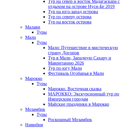
Тур на север и восток Мадагаскара с
отдыхом на острове Нуси-Бе 2019
Тур на юго-запад острова
Тур по северу острова
Тур на восток острова
Малави
Туры
Мали
Туры
Мали: Путешествие в мистическую
страну Догонов
Тур в Мали, Западную Сахару и
Мавританию 2026
Тур по югу Мали
Фестиваль Огобанья в Мали
Марокко
Туры
Марокко. Восточная сказка
МАРОККО: Экскурсионный тур по
Имперским городам
Майские праздники в Марокко
Мозамбик
Туры
Роскошный Мозамбик
Намибия