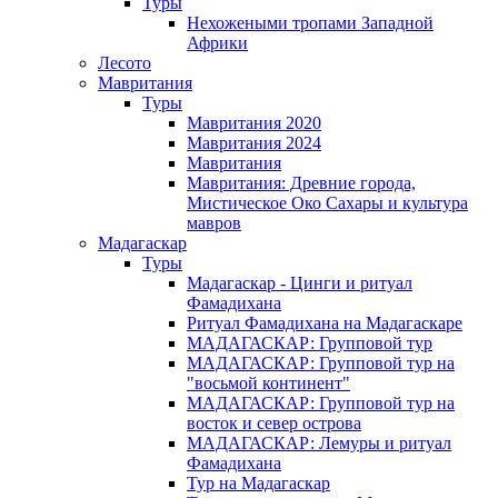
Туры
Нехожеными тропами Западной
Африки
Лесото
Мавритания
Туры
Мавритания 2020
Мавритания 2024
Мавритания
Мавритания: Древние города,
Мистическое Око Сахары и культура
мавров
Мадагаскар
Туры
Мадагаскар - Цинги и ритуал
Фамадихана
Ритуал Фамадихана на Мадагаскаре
МАДАГАСКАР: Групповой тур
МАДАГАСКАР: Групповой тур на
"восьмой континент"
МАДАГАСКАР: Групповой тур на
восток и север острова
МАДАГАСКАР: Лемуры и ритуал
Фамадихана
Тур на Мадагаскар