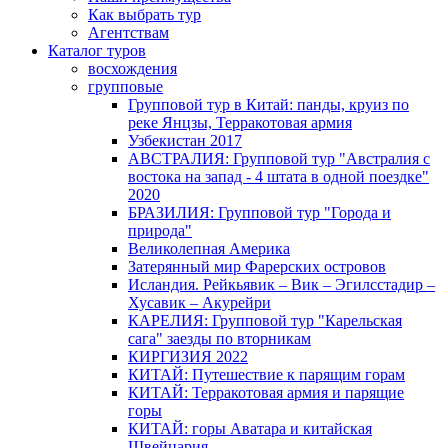
Как выбрать тур
Агентствам
Каталог туров
восхождения
групповые
Групповой тур в Китай: панды, круиз по
реке Янцзы, Терракотовая армия
Узбекистан 2017
АВСТРАЛИЯ: Групповой тур "Австралия с
востока на запад - 4 штата в одной поездке"
2020
БРАЗИЛИЯ: Групповой тур "Города и
природа"
Великолепная Америка
Затерянный мир Фарерских островов
Исландия. Рейкьявик – Вик – Эгилсстадир –
Хусавик – Акурейри
КАРЕЛИЯ: Групповой тур "Карельская
сага" заезды по вторникам
КИРГИЗИЯ 2022
КИТАЙ: Путешествие к парящим горам
КИТАЙ: Терракотовая армия и парящие
горы
КИТАЙ: горы Аватара и китайская
Швейцария