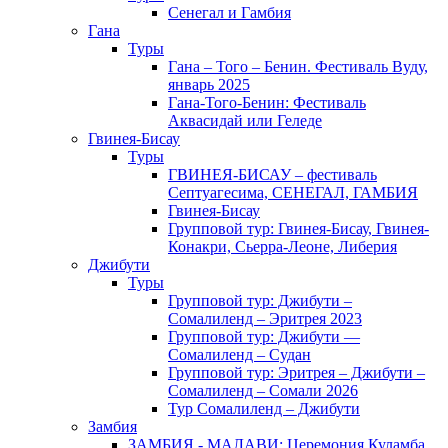
Сенегал и Гамбия
Гана
Туры
Гана – Того – Бенин. Фестиваль Вуду,
январь 2025
Гана-Того-Бенин: Фестиваль
Аквасидай или Геледе
Гвинея-Бисау
Туры
ГВИНЕЯ-БИСАУ – фестиваль
Септуагесима, СЕНЕГАЛ, ГАМБИЯ
Гвинея-Бисау
Групповой тур: Гвинея-Бисау, Гвинея-
Конакри, Сьерра-Леоне, Либерия
Джибути
Туры
Групповой тур: Джибути –
Cомалиленд – Эритрея 2023
Групповой тур: Джибути —
Сомалиленд – Судан
Групповой тур: Эритрея – Джибути –
Сомалиленд – Сомали 2026
Тур Cомалиленд – Джибути
Замбия
ЗАМБИЯ - МАЛАВИ: Церемония Куламба