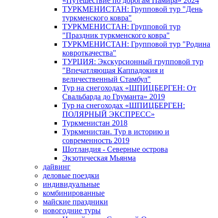
«Путешествие по дорогам Памира» 2024
ТУРКМЕНИСТАН: Групповой тур "День
туркменского ковра"
ТУРКМЕНИСТАН: Групповой тур
"Праздник туркменского ковра"
ТУРКМЕНИСТАН: Групповой тур "Родина
ковроткачества"
ТУРЦИЯ: Экскурсионный групповой тур
"Впечатляющая Каппадокия и
величественный Стамбул"
Тур на снегоходах «ШПИЦБЕРГЕН: От
Свальбарда до Груманта» 2019
Тур на снегоходах «ШПИЦБЕРГЕН:
ПОЛЯРНЫЙ ЭКСПРЕСС»
Туркменистан 2018
Туркменистан. Тур в историю и
современность 2019
Шотландия - Северные острова
Экзотическая Мьянма
дайвинг
деловые поездки
индивидуальные
комбинированные
майские праздники
новогодние туры