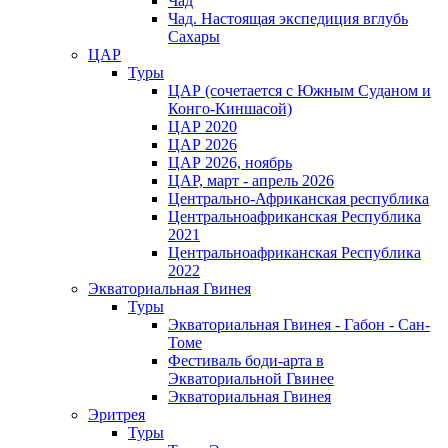
Чад
Чад. Настоящая экспедиция вглубь
Сахары
ЦАР
Туры
ЦАР (сочетается с Южным Суданом и
Конго-Киншасой)
ЦАР 2020
ЦАР 2026
ЦАР 2026, ноябрь
ЦАР, март - апрель 2026
Центрально-Африканская республика
Центральноафриканская Республика
2021
Центральноафриканская Республика
2022
Экваториальная Гвинея
Туры
Экваториальная Гвинея - Габон - Сан-
Томе
Фестиваль боди-арта в
Экваториальной Гвинее
Экваториальная Гвинея
Эритрея
Туры