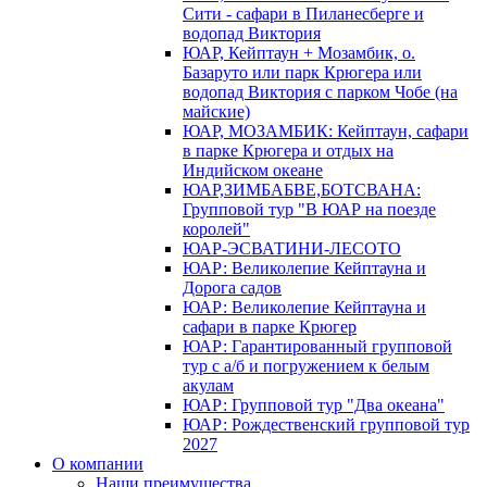
Сити - сафари в Пиланесберге и
водопад Виктория
ЮАР, Кейптаун + Мозамбик, о.
Базаруто или парк Крюгера или
водопад Виктория с парком Чобе (на
майские)
ЮАР, МОЗАМБИК: Кейптаун, сафари
в парке Крюгера и отдых на
Индийском океане
ЮАР,ЗИМБАБВЕ,БОТСВАНА:
Групповой тур "В ЮАР на поезде
королей"
ЮАР-ЭСВАТИНИ-ЛЕСОТО
ЮАР: Великолепие Кейптауна и
Дорога садов
ЮАР: Великолепие Кейптауна и
сафари в парке Крюгер
ЮАР: Гарантированный групповой
тур с а/б и погружением к белым
акулам
ЮАР: Групповой тур "Два океана"
ЮАР: Рождественский групповой тур
2027
О компании
Наши преимущества