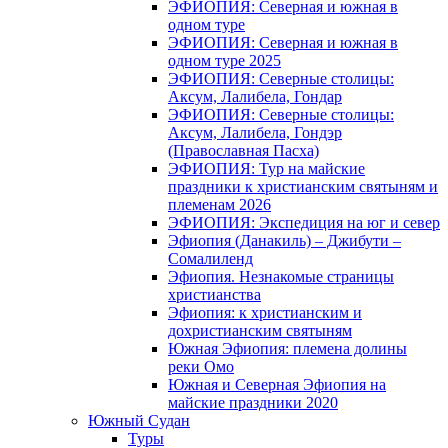
ЭФИОПИЯ: Северная и южная в
одном туре
ЭФИОПИЯ: Северная и южная в
одном туре 2025
ЭФИОПИЯ: Северные столицы:
Аксум, Лалибела, Гондар
ЭФИОПИЯ: Северные столицы:
Аксум, Лалибела, Гондэр
(Православная Пасха)
ЭФИОПИЯ: Тур на майские
праздники к христианским святыням и
племенам 2026
ЭФИОПИЯ: Экспедиция на юг и север
Эфиопия (Данакиль) – Джибути –
Cомалиленд
Эфиопия. Незнакомые страницы
христианства
Эфиопия: к христианским и
дохристианским святыням
Южная Эфиопия: племена долины
реки Омо
Южная и Северная Эфиопия на
майские праздники 2020
Южный Судан
Туры