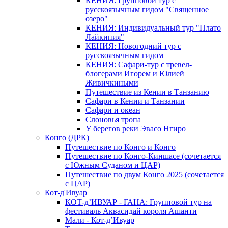
КЕНИЯ: Групповой тур с
русскоязычным гидом "Священное
озеро"
КЕНИЯ: Индивидуальный тур "Плато
Лайкипия"
КЕНИЯ: Новогодний тур с
русскоязычным гидом
КЕНИЯ: Сафари-тур с тревел-
блогерами Игорем и Юлией
Живичкиными
Путешествие из Кении в Танзанию
Сафари в Кении и Танзании
Сафари и океан
Слоновья тропа
У берегов реки Эвасо Нгиро
Конго (ДРК)
Путешествие по Конго и Конго
Путешествие по Конго-Киншасе (сочетается
с Южным Суданом и ЦАР)
Путешествие по двум Конго 2025 (сочетается
с ЦАР)
Кот-д'Ивуар
КОТ-д’ИВУАР - ГАНА: Групповой тур на
фестиваль Аквасидай короля Ашанти
Мали - Кот-д’Ивуар