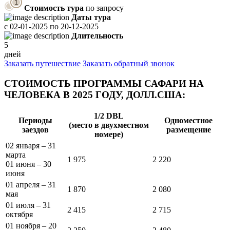
Стоимость тура
по запросу
Даты тура
с
02-01-2025
по
20-12-2025
Длительность
5
дней
Заказать путешествие
Заказать обратный звонок
СТОИМОСТЬ ПРОГРАММЫ САФАРИ НА
ЧЕЛОВЕКА В 2025 ГОДУ, ДОЛЛ.США:
1/2 DBL
Периоды
Одноместное
(место в двухместном
заездов
размещение
номере)
02 января – 31
марта
1 975
2 220
01 июня – 30
июня
01 апреля – 31
1 870
2 080
мая
01 июля – 31
2 415
2 715
октября
01 ноября – 20