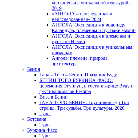
континента с уникальной культурой»
2019
«АНГОЛА – неизведанная и
неисследованная» 2024
АНГОЛА: Экспедиция к водопаду
Каландула, племенам и пустыне Намиб
АНГОЛА: Экспедиция к племенам и
пустыне Намиб
АНГОЛА: Экспедиция к уникальным
племенам
Ангола: племена, природа,
архитектура
Бенин
Гана – Того – Бенин. Праздник Вуду
БЕНИН-ТОГО-БУРКИНА-ФАСО:
церемония Эгунгун, в гости к жрице Вуду и
фестиваль масок Festima
Виза в Бенин
ГАНА-ТОГО-БЕНИН: Групповой тур Три
страны. Три судьбы. Три культуры. 2020
Туры
Ботсвана
Туры
Буркина-Фасо
Туры