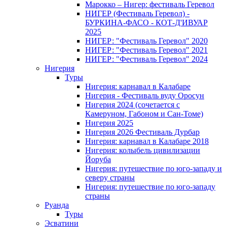
Марокко – Нигер: фестиваль Геревол
НИГЕР (Фестиваль Геревол) -
БУРКИНА-ФАСО - КОТ-Д'ИВУАР
2025
НИГЕР: "Фестиваль Геревол" 2020
НИГЕР: "Фестиваль Геревол" 2021
НИГЕР: "Фестиваль Геревол" 2024
Нигерия
Туры
Нигерия: карнавал в Калабаре
Нигерия - Фестиваль вуду Оросун
Нигерия 2024 (сочетается с
Камеруном, Габоном и Сан-Томе)
Нигерия 2025
Нигерия 2026 Фестиваль Дурбар
Нигерия: карнавал в Калабаре 2018
Нигерия: колыбель цивилизации
Йоруба
Нигерия: путешествие по юго-западу и
северу страны
Нигерия: путешествие по юго-западу
страны
Руанда
Туры
Эсватини