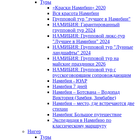
Туры
«Краски Намибии» 2020
Вся красота Намибии
Групповой тур "лучшее в Намибии"
НАМИБИЯ: Гарантированный
групповой тур 2024
НАМИБИЯ: Групповой люкс-тур
"Лучшее в Намибии" 2024
НАМИБИЯ: Групповой тур "Лунные
ландшафты" 2024
НАМИБИЯ: Групповой тур на
майские праздники 2026
НАМИБИЯ: Групповой тур с
русскоговорящим сопровождающим
Намибия - ЮАР
Намибия 7 дней
Намибия – Ботсвана – Водопад
Виктория (Замбия, Зимбабве)
Намибия – место, где встречаются две
стихии
Намибия: Большое путешествие
Экспедиция в Намибию по
классическому маршруту
Нигер
Туры