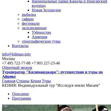
Национальные парки Канады и Ниагарский
водопад
Новая Зелландия
рыбалка
сафари
фестивали
эксклюзивные
Узбекистан
Армения
этнографические туры
Контакты
info@kiliman.info
Москва
+7 495 722-77-88
+7 903 227-23-46
Обратный звонок
Туроператор "Килиманджаро": путешествия и туры по
Африке
Главная
Страны
Кения
Туры
КЕНИЯ: Индивидуальный тур "Исследуя землю Масаев"
Вы здесь
Описание
Программа