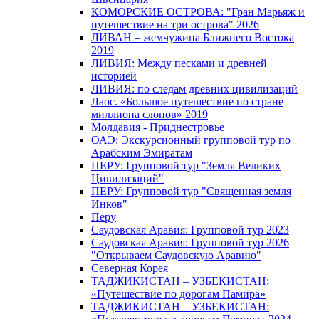
КОМОРСКИЕ ОСТРОВА: "Гран Марьяж и
путешествие на три острова" 2026
ЛИВАН – жемчужина Ближнего Востока
2019
ЛИВИЯ: Между песками и древней
историей
ЛИВИЯ: по следам древних цивилизаций
Лаос. «Большое путешествие по стране
миллиона слонов» 2019
Молдавия - Приднестровье
ОАЭ: Экскурсионный групповой тур по
Арабским Эмиратам
ПЕРУ: Групповой тур "Земля Великих
Цивилизаций"
ПЕРУ: Групповой тур "Священная земля
Инков"
Перу
Саудовская Аравия: Групповой тур 2023
Саудовская Аравия: Групповой тур 2026
"Открываем Саудовскую Аравию"
Северная Корея
ТАДЖИКИСТАН – УЗБЕКИСТАН:
«Путешествие по дорогам Памира»
ТАДЖИКИСТАН – УЗБЕКИСТАН: