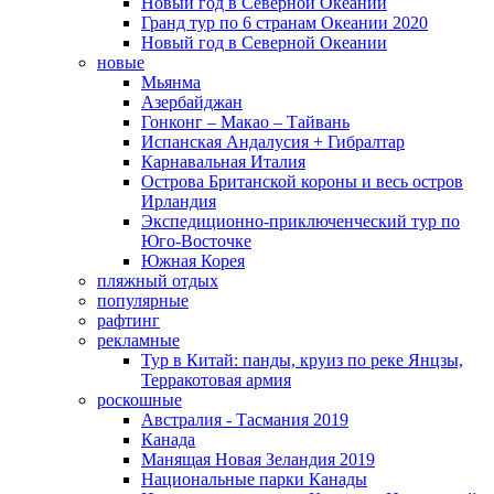
Новый год в Северной Океании
Гранд тур по 6 странам Океании 2020
Новый год в Северной Океании
новые
Мьянма
Азербайджан
Гонконг – Макао – Тайвань
Испанская Андалусия + Гибралтар
Карнавальная Италия
Острова Британской короны и весь остров
Ирландия
Экспедиционно-приключенческий тур по
Юго-Восточке
Южная Корея
пляжный отдых
популярные
рафтинг
рекламные
Тур в Китай: панды, круиз по реке Янцзы,
Терракотовая армия
роскошные
Австралия - Тасмания 2019
Канада
Манящая Новая Зеландия 2019
Национальные парки Канады