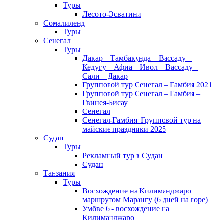
Туры
Лесото-Эсватини
Сомалиленд
Туры
Сенегал
Туры
Дакар – Тамбакунда – Вассаду –
Кедугу – Афиа – Ивол – Вассаду –
Сали – Дакар
Групповой тур Сенегал – Гамбия 2021
Групповой тур Сенегал – Гамбия –
Гвинея-Бисау
Сенегал
Сенегал-Гамбия: Групповой тур на
майские праздники 2025
Судан
Туры
Рекламный тур в Cудан
Cудан
Танзания
Туры
Восхождение на Килиманджаро
маршрутом Марангу (6 дней на горе)
Умбве 6 - восхождение на
Килиманджаро