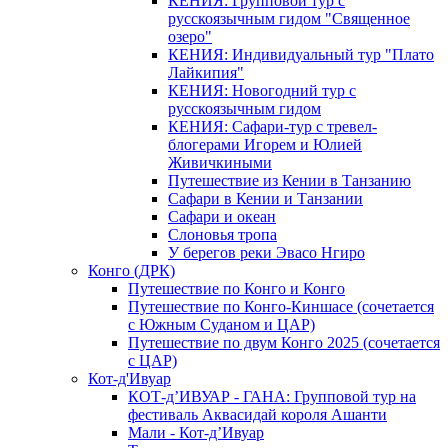
КЕНИЯ: Групповой тур с
русскоязычным гидом "Священное
озеро"
КЕНИЯ: Индивидуальный тур "Плато
Лайкипия"
КЕНИЯ: Новогодний тур с
русскоязычным гидом
КЕНИЯ: Сафари-тур с тревел-
блогерами Игорем и Юлией
Живичкиными
Путешествие из Кении в Танзанию
Сафари в Кении и Танзании
Сафари и океан
Слоновья тропа
У берегов реки Эвасо Нгиро
Конго (ДРК)
Путешествие по Конго и Конго
Путешествие по Конго-Киншасе (сочетается
с Южным Суданом и ЦАР)
Путешествие по двум Конго 2025 (сочетается
с ЦАР)
Кот-д'Ивуар
КОТ-д’ИВУАР - ГАНА: Групповой тур на
фестиваль Аквасидай короля Ашанти
Мали - Кот-д’Ивуар