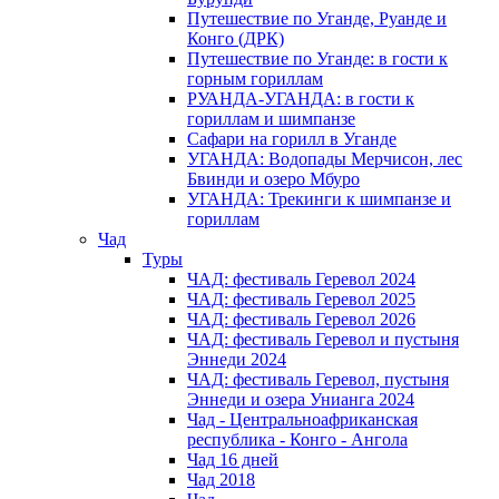
Путешествие по Уганде, Руанде и
Конго (ДРК)
Путешествие по Уганде: в гости к
горным гориллам
РУАНДА-УГАНДА: в гости к
гориллам и шимпанзе
Сафари на горилл в Уганде
УГАНДА: Водопады Мерчисон, лес
Бвинди и озеро Мбуро
УГАНДА: Трекинги к шимпанзе и
гориллам
Чад
Туры
ЧАД: фестиваль Геревол 2024
ЧАД: фестиваль Геревол 2025
ЧАД: фестиваль Геревол 2026
ЧАД: фестиваль Геревол и пустыня
Эннеди 2024
ЧАД: фестиваль Геревол, пустыня
Эннеди и озера Унианга 2024
Чад - Центральноафриканская
республика - Конго - Ангола
Чад 16 дней
Чад 2018