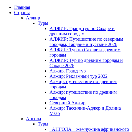
Главная
Страны
Алжир
Туры
АЛЖИР: Гранд-тур по Сахаре и
древним городам
АЛЖИР: Путешествие по северным
городам, Гардайе и пустыне 2026
АЛЖИР: Тур по Сахаре и древним
городам
АЛЖИР: Тур по древним городам и
Сахаре 2026
Алжир. Гранд тур
Алжир: Рекламный тур 2022
Алжир: путешествие по древним
городам
Алжир: путешествие по древним
городам
Северный Алжир
Алжир: Тассилин-Аджер и Долина
Мзаб
Ангола
Туры
«АНГОЛА – жемчужина африканского