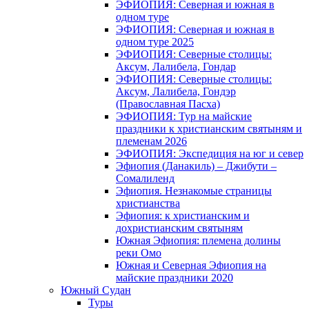
ЭФИОПИЯ: Северная и южная в
одном туре
ЭФИОПИЯ: Северная и южная в
одном туре 2025
ЭФИОПИЯ: Северные столицы:
Аксум, Лалибела, Гондар
ЭФИОПИЯ: Северные столицы:
Аксум, Лалибела, Гондэр
(Православная Пасха)
ЭФИОПИЯ: Тур на майские
праздники к христианским святыням и
племенам 2026
ЭФИОПИЯ: Экспедиция на юг и север
Эфиопия (Данакиль) – Джибути –
Cомалиленд
Эфиопия. Незнакомые страницы
христианства
Эфиопия: к христианским и
дохристианским святыням
Южная Эфиопия: племена долины
реки Омо
Южная и Северная Эфиопия на
майские праздники 2020
Южный Судан
Туры