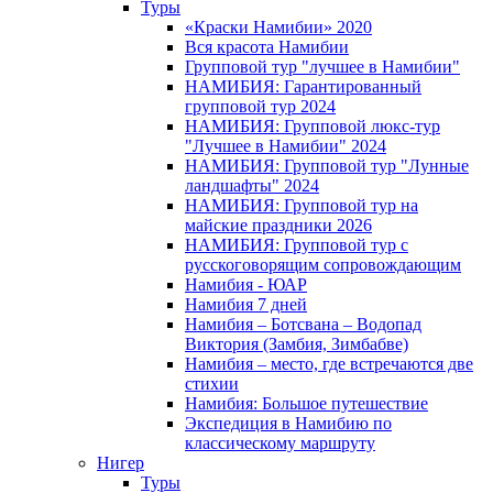
Туры
«Краски Намибии» 2020
Вся красота Намибии
Групповой тур "лучшее в Намибии"
НАМИБИЯ: Гарантированный
групповой тур 2024
НАМИБИЯ: Групповой люкс-тур
"Лучшее в Намибии" 2024
НАМИБИЯ: Групповой тур "Лунные
ландшафты" 2024
НАМИБИЯ: Групповой тур на
майские праздники 2026
НАМИБИЯ: Групповой тур с
русскоговорящим сопровождающим
Намибия - ЮАР
Намибия 7 дней
Намибия – Ботсвана – Водопад
Виктория (Замбия, Зимбабве)
Намибия – место, где встречаются две
стихии
Намибия: Большое путешествие
Экспедиция в Намибию по
классическому маршруту
Нигер
Туры