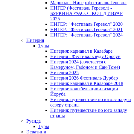
Марокко – Нигер: фестиваль Геревол
НИГЕР (Фестиваль Геревол) -
БУРКИНА-ФАСО - КОТ-Д'ИВУАР
2025
НИГЕР: "Фестиваль Геревол" 2020
НИГЕР: "Фестиваль Геревол" 2021
НИГЕР: "Фестиваль Геревол" 2024
Нигерия
Туры
Нигерия: карнавал в Калабаре
Нигерия - Фестиваль вуду Оросун
Нигерия 2024 (сочетается с
Камеруном, Габоном и Сан-Томе)
Нигерия 2025
Нигерия 2026 Фестиваль Дурбар
Нигерия: карнавал в Калабаре 2018
Нигерия: колыбель цивилизации
Йоруба
Нигерия: путешествие по юго-западу и
северу страны
Нигерия: путешествие по юго-западу
страны
Руанда
Туры
Эсватини