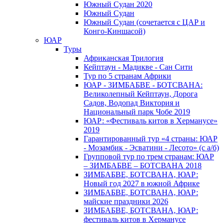
Южный Cудан 2020
Южный Cудан
Южный Судан (сочетается с ЦАР и
Конго-Киншасой)
ЮАР
Туры
Африканская Трилогия
Кейптаун - Мадикве - Сан Сити
Тур по 5 странам Африки
ЮАР - ЗИМБАБВЕ - БОТСВАНА:
Великолепный Кейптаун, Дорога
Садов, Водопад Виктория и
Национальный парк Чобе 2019
ЮАР: «Фестиваль китов в Херманусе»
2019
Гарантированный тур «4 страны: ЮАР
- Мозамбик - Эсватини - Лесото» (с а/б)
Групповой тур по трем странам: ЮАР
– ЗИМБАБВЕ – БОТСВАНА 2018
ЗИМБАБВЕ, БОТСВАНА, ЮАР:
Новый год 2027 в южной Африке
ЗИМБАБВЕ, БОТСВАНА, ЮАР:
майские праздники 2026
ЗИМБАБВЕ, БОТСВАНА, ЮАР:
фестиваль китов в Херманусе