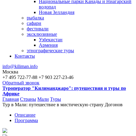
Национальные парки Канады и Ниагарский
водопад
Новая Зелландия
рыбалка
сафари
фестивали
эксклюзивные
Узбекистан
Армения
этнографические туры
Контакты
info@kiliman.info
Москва
+7 495 722-77-88
+7 903 227-23-46
Обратный звонок
Туроператор "Килиманджаро": путешествия и туры по
Африке
Главная
Страны
Мали
Туры
Тур в Мали: путешествие в мистическую страну Догонов
Вы здесь
Описание
Программа