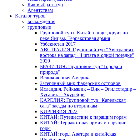
Как выбрать тур
Агентствам
Каталог туров
восхождения
групповые
Групповой тур в Китай: панды, круиз по
реке Янцзы, Терракотовая армия
Узбекистан 2017
АВСТРАЛИЯ: Групповой тур "Австралия с
востока на запад - 4 штата в одной поездке"
2020
БРАЗИЛИЯ: Групповой тур "Города и
природа"
Великолепная Америка
Затерянный мир Фарерских островов
Исландия. Рейкьявик – Вик – Эгилсстадир –
Хусавик – Акурейри
КАРЕЛИЯ: Групповой тур "Карельская
сага" заезды по вторникам
КИРГИЗИЯ 2022
КИТАЙ: Путешествие к парящим горам
КИТАЙ: Терракотовая армия и парящие
горы
КИТАЙ: горы Аватара и китайская
Швейцария