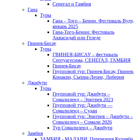
Сенегал и Гамбия
Гана
Туры
Гана – Того – Бенин. Фестиваль Вуду,
январь 2025
Гана-Того-Бенин: Фестиваль
Аквасидай или Геледе
Гвинея-Бисау
Туры
ГВИНЕЯ-БИСАУ – фестиваль
Септуагесима, СЕНЕГАЛ, ГАМБИЯ
Гвинея-Бисау
Групповой тур: Гвинея-Бисау, Гвинея-
Конакри, Сьерра-Леоне, Либерия
Джибути
Туры
Групповой тур: Джибути –
Cомалиленд – Эритрея 2023
Групповой тур: Джибути —
Сомалиленд – Судан
Групповой тур: Эритрея – Джибути –
Сомалиленд – Сомали 2026
Тур Cомалиленд – Джибути
Замбия
ЗАМБИЯ - МАЛАВИ: Церемония Куламба