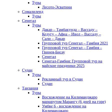
Туры
Лесото-Эсватини
Сомалиленд
Туры
Сенегал
Туры
Дакар – Тамбакунда – Вассаду –
Кедугу – Афиа – Ивол – Вассаду –
Сали – Дакар
Групповой тур Сенегал – Гамбия 2021
Групповой тур Сенегал – Гамбия –
Гвинея-Бисау
Сенегал
Сенегал-Гамбия: Групповой тур на
майские праздники 2025
Судан
Туры
Рекламный тур в Cудан
Cудан
Танзания
Туры
Восхождение на Килиманджаро
маршрутом Марангу (6 дней на горе)
Умбве 6 - восхождение на
Килиманджаро