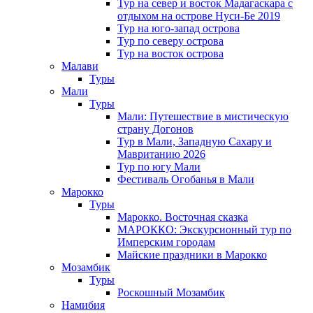
Тур на север и восток Мадагаскара с
отдыхом на острове Нуси-Бе 2019
Тур на юго-запад острова
Тур по северу острова
Тур на восток острова
Малави
Туры
Мали
Туры
Мали: Путешествие в мистическую
страну Догонов
Тур в Мали, Западную Сахару и
Мавританию 2026
Тур по югу Мали
Фестиваль Огобанья в Мали
Марокко
Туры
Марокко. Восточная сказка
МАРОККО: Экскурсионный тур по
Имперским городам
Майские праздники в Марокко
Мозамбик
Туры
Роскошный Мозамбик
Намибия