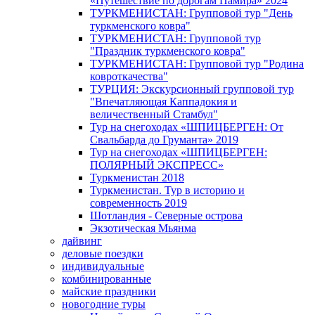
«Путешествие по дорогам Памира» 2024
ТУРКМЕНИСТАН: Групповой тур "День
туркменского ковра"
ТУРКМЕНИСТАН: Групповой тур
"Праздник туркменского ковра"
ТУРКМЕНИСТАН: Групповой тур "Родина
ковроткачества"
ТУРЦИЯ: Экскурсионный групповой тур
"Впечатляющая Каппадокия и
величественный Стамбул"
Тур на снегоходах «ШПИЦБЕРГЕН: От
Свальбарда до Груманта» 2019
Тур на снегоходах «ШПИЦБЕРГЕН:
ПОЛЯРНЫЙ ЭКСПРЕСС»
Туркменистан 2018
Туркменистан. Тур в историю и
современность 2019
Шотландия - Северные острова
Экзотическая Мьянма
дайвинг
деловые поездки
индивидуальные
комбинированные
майские праздники
новогодние туры