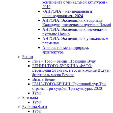
континента с уникальной культурой»
2019
«АНГОЛА – неизведанная и
неисследованная» 2024
АНГОЛА: Экспедиция к водопаду
Каландула, племенам и пустыне Намиб
АНГОЛА: Экспедиция к племенам и
пустыне Намиб
АНГОЛА: Экспедиция к уникальным
племенам
Ангола: племена, природа,
архитектура
Бенин
Гана – Того – Бенин. Праздник Вуду
БЕНИН-ТОГО-БУРКИНА-ФАСО:
церемония Эгунгун, в гости к жрице Вуду и
фестиваль масок Festima
Виза в Бенин
ГАНА-ТОГО-БЕНИН: Групповой тур Три
страны. Три судьбы. Три культуры. 2020
Туры
Ботсвана
Туры
Буркина-Фасо
Туры