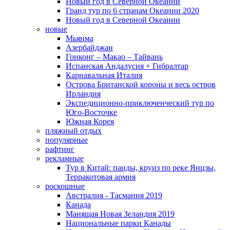
Новый год в Северной Океании
Гранд тур по 6 странам Океании 2020
Новый год в Северной Океании
новые
Мьянма
Азербайджан
Гонконг – Макао – Тайвань
Испанская Андалусия + Гибралтар
Карнавальная Италия
Острова Британской короны и весь остров
Ирландия
Экспедиционно-приключенческий тур по
Юго-Восточке
Южная Корея
пляжный отдых
популярные
рафтинг
рекламные
Тур в Китай: панды, круиз по реке Янцзы,
Терракотовая армия
роскошные
Австралия - Тасмания 2019
Канада
Манящая Новая Зеландия 2019
Национальные парки Канады