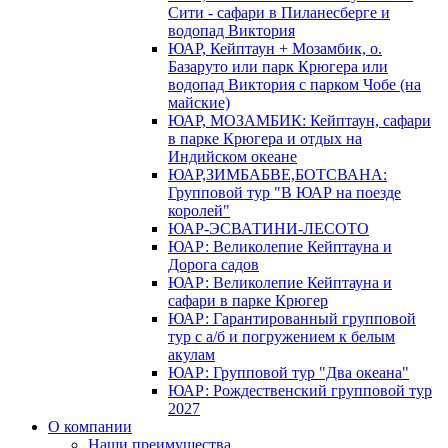
Сити - сафари в Пиланесберге и
водопад Виктория
ЮАР, Кейптаун + Мозамбик, о.
Базаруто или парк Крюгера или
водопад Виктория с парком Чобе (на
майские)
ЮАР, МОЗАМБИК: Кейптаун, сафари
в парке Крюгера и отдых на
Индийском океане
ЮАР,ЗИМБАБВЕ,БОТСВАНА:
Групповой тур "В ЮАР на поезде
королей"
ЮАР-ЭСВАТИНИ-ЛЕСОТО
ЮАР: Великолепие Кейптауна и
Дорога садов
ЮАР: Великолепие Кейптауна и
сафари в парке Крюгер
ЮАР: Гарантированный групповой
тур с а/б и погружением к белым
акулам
ЮАР: Групповой тур "Два океана"
ЮАР: Рождественский групповой тур
2027
О компании
Наши преимущества