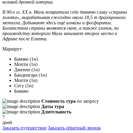
великой древней империи.
В 90-х гг. XX в. Мали возвратила себе давнюю славу «страны
золота», вырабатывая ежегодно около 18,5 т драгоценного
металла. Добывают здесь ещё алмазы и фосфориты.
Богатством страны являются скот, а также хлопок, по
производству которого Мали занимает второе место в
Африке после Египта.
Маршрут:
Бамако (1н)
Мопти (1н)
Дженне (1н)
Бандиагара (1н)
Мопти (1н)
Сегу (1н)
Бамако
Стоимость тура
по запросу
Даты тура
Длительность
7
дней
Заказать путешествие
Заказать обратный звонок