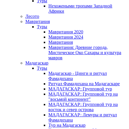
Туры
Нехожеными тропами Западной
Африки
Лесото
Мавритания
Туры
Мавритания 2020
Мавритания 2024
Мавритания
Мавритания: Древние города,
Мистическое Око Сахары и культура
мавров
Мадагаскар
Туры
Мадагаскар - Цинги и ритуал
Фамадихана
Ритуал Фамадихана на Мадагаскаре
МАДАГАСКАР: Групповой тур
МАДАГАСКАР: Групповой тур на
"восьмой континент"
МАДАГАСКАР: Групповой тур на
восток и север острова
МАДАГАСКАР: Лемуры и ритуал
Фамадихана
Тур на Мадагаскар