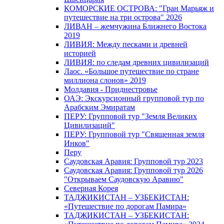
КОМОРСКИЕ ОСТРОВА: "Гран Марьяж и
путешествие на три острова" 2026
ЛИВАН – жемчужина Ближнего Востока
2019
ЛИВИЯ: Между песками и древней
историей
ЛИВИЯ: по следам древних цивилизаций
Лаос. «Большое путешествие по стране
миллиона слонов» 2019
Молдавия - Приднестровье
ОАЭ: Экскурсионный групповой тур по
Арабским Эмиратам
ПЕРУ: Групповой тур "Земля Великих
Цивилизаций"
ПЕРУ: Групповой тур "Священная земля
Инков"
Перу
Саудовская Аравия: Групповой тур 2023
Саудовская Аравия: Групповой тур 2026
"Открываем Саудовскую Аравию"
Северная Корея
ТАДЖИКИСТАН – УЗБЕКИСТАН:
«Путешествие по дорогам Памира»
ТАДЖИКИСТАН – УЗБЕКИСТАН: