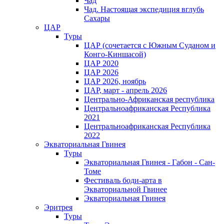
Чад
Чад. Настоящая экспедиция вглубь
Сахары
ЦАР
Туры
ЦАР (сочетается с Южным Суданом и
Конго-Киншасой)
ЦАР 2020
ЦАР 2026
ЦАР 2026, ноябрь
ЦАР, март - апрель 2026
Центрально-Африканская республика
Центральноафриканская Республика
2021
Центральноафриканская Республика
2022
Экваториальная Гвинея
Туры
Экваториальная Гвинея - Габон - Сан-
Томе
Фестиваль боди-арта в
Экваториальной Гвинее
Экваториальная Гвинея
Эритрея
Туры