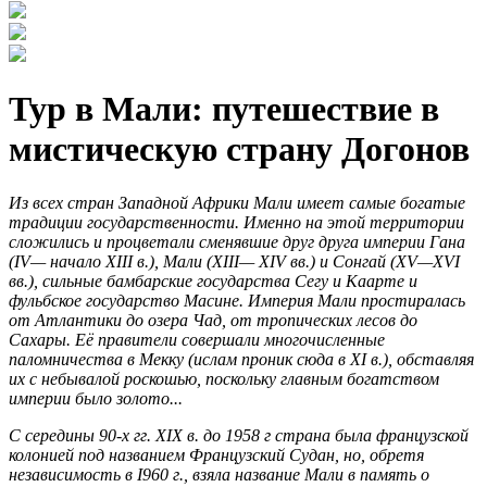
Тур в Мали: путешествие в
мистическую страну Догонов
Из всех стран Западной Африки Мали имеет самые богатые
традиции государственности. Именно на этой территории
сложились и процветали сменявшие друг друга империи Гана
(IV— начало XIII в.), Мали (XIII— XIV вв.) и Сонгай (XV—XVI
вв.), сильные бамбарские государства Сегу и Каарте и
фульбское государство Масине. Империя Мали простиралась
от Атлантики до озера Чад, от тропических лесов до
Сахары. Её правители совершали многочисленные
паломничества в Мекку (ислам проник сюда в XI в.), обставляя
их с небывалой роскошью, поскольку главным богатством
империи было золото...
С середины 90-х гг. XIX в. до 1958 г страна была французской
колонией под названием Французский Судан, но, обретя
независимость в I960 г., взяла название Мали в память о