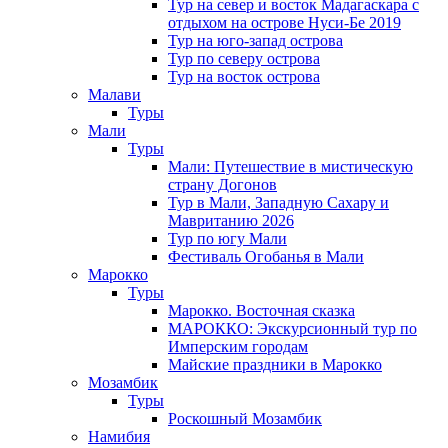
Тур на север и восток Мадагаскара с
отдыхом на острове Нуси-Бе 2019
Тур на юго-запад острова
Тур по северу острова
Тур на восток острова
Малави
Туры
Мали
Туры
Мали: Путешествие в мистическую
страну Догонов
Тур в Мали, Западную Сахару и
Мавританию 2026
Тур по югу Мали
Фестиваль Огобанья в Мали
Марокко
Туры
Марокко. Восточная сказка
МАРОККО: Экскурсионный тур по
Имперским городам
Майские праздники в Марокко
Мозамбик
Туры
Роскошный Мозамбик
Намибия