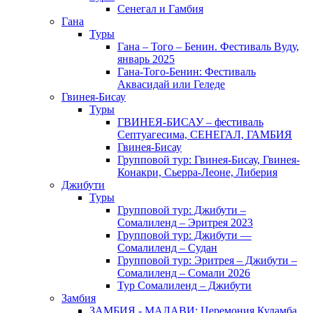
Сенегал и Гамбия
Гана
Туры
Гана – Того – Бенин. Фестиваль Вуду,
январь 2025
Гана-Того-Бенин: Фестиваль
Аквасидай или Геледе
Гвинея-Бисау
Туры
ГВИНЕЯ-БИСАУ – фестиваль
Септуагесима, СЕНЕГАЛ, ГАМБИЯ
Гвинея-Бисау
Групповой тур: Гвинея-Бисау, Гвинея-
Конакри, Сьерра-Леоне, Либерия
Джибути
Туры
Групповой тур: Джибути –
Cомалиленд – Эритрея 2023
Групповой тур: Джибути —
Сомалиленд – Судан
Групповой тур: Эритрея – Джибути –
Сомалиленд – Сомали 2026
Тур Cомалиленд – Джибути
Замбия
ЗАМБИЯ - МАЛАВИ: Церемония Куламба