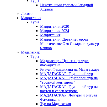
Туры
Нехожеными тропами Западной
Африки
Лесото
Мавритания
Туры
Мавритания 2020
Мавритания 2024
Мавритания
Мавритания: Древние города,
Мистическое Око Сахары и культура
мавров
Мадагаскар
Туры
Мадагаскар - Цинги и ритуал
Фамадихана
Ритуал Фамадихана на Мадагаскаре
МАДАГАСКАР: Групповой тур
МАДАГАСКАР: Групповой тур на
"восьмой континент"
МАДАГАСКАР: Групповой тур на
восток и север острова
МАДАГАСКАР: Лемуры и ритуал
Фамадихана
Тур на Мадагаскар