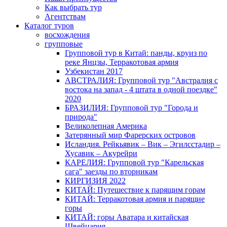
Как выбрать тур
Агентствам
Каталог туров
восхождения
групповые
Групповой тур в Китай: панды, круиз по
реке Янцзы, Терракотовая армия
Узбекистан 2017
АВСТРАЛИЯ: Групповой тур "Австралия с
востока на запад - 4 штата в одной поездке"
2020
БРАЗИЛИЯ: Групповой тур "Города и
природа"
Великолепная Америка
Затерянный мир Фарерских островов
Исландия. Рейкьявик – Вик – Эгилсстадир –
Хусавик – Акурейри
КАРЕЛИЯ: Групповой тур "Карельская
сага" заезды по вторникам
КИРГИЗИЯ 2022
КИТАЙ: Путешествие к парящим горам
КИТАЙ: Терракотовая армия и парящие
горы
КИТАЙ: горы Аватара и китайская
Швейцария