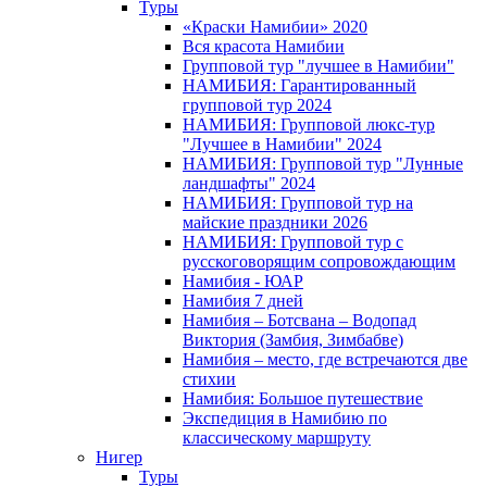
Туры
«Краски Намибии» 2020
Вся красота Намибии
Групповой тур "лучшее в Намибии"
НАМИБИЯ: Гарантированный
групповой тур 2024
НАМИБИЯ: Групповой люкс-тур
"Лучшее в Намибии" 2024
НАМИБИЯ: Групповой тур "Лунные
ландшафты" 2024
НАМИБИЯ: Групповой тур на
майские праздники 2026
НАМИБИЯ: Групповой тур с
русскоговорящим сопровождающим
Намибия - ЮАР
Намибия 7 дней
Намибия – Ботсвана – Водопад
Виктория (Замбия, Зимбабве)
Намибия – место, где встречаются две
стихии
Намибия: Большое путешествие
Экспедиция в Намибию по
классическому маршруту
Нигер
Туры