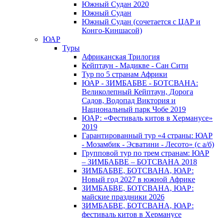
Южный Cудан 2020
Южный Cудан
Южный Судан (сочетается с ЦАР и
Конго-Киншасой)
ЮАР
Туры
Африканская Трилогия
Кейптаун - Мадикве - Сан Сити
Тур по 5 странам Африки
ЮАР - ЗИМБАБВЕ - БОТСВАНА:
Великолепный Кейптаун, Дорога
Садов, Водопад Виктория и
Национальный парк Чобе 2019
ЮАР: «Фестиваль китов в Херманусе»
2019
Гарантированный тур «4 страны: ЮАР
- Мозамбик - Эсватини - Лесото» (с а/б)
Групповой тур по трем странам: ЮАР
– ЗИМБАБВЕ – БОТСВАНА 2018
ЗИМБАБВЕ, БОТСВАНА, ЮАР:
Новый год 2027 в южной Африке
ЗИМБАБВЕ, БОТСВАНА, ЮАР:
майские праздники 2026
ЗИМБАБВЕ, БОТСВАНА, ЮАР:
фестиваль китов в Херманусе