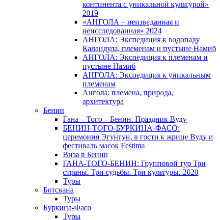
континента с уникальной культурой»
2019
«АНГОЛА – неизведанная и
неисследованная» 2024
АНГОЛА: Экспедиция к водопаду
Каландула, племенам и пустыне Намиб
АНГОЛА: Экспедиция к племенам и
пустыне Намиб
АНГОЛА: Экспедиция к уникальным
племенам
Ангола: племена, природа,
архитектура
Бенин
Гана – Того – Бенин. Праздник Вуду
БЕНИН-ТОГО-БУРКИНА-ФАСО:
церемония Эгунгун, в гости к жрице Вуду и
фестиваль масок Festima
Виза в Бенин
ГАНА-ТОГО-БЕНИН: Групповой тур Три
страны. Три судьбы. Три культуры. 2020
Туры
Ботсвана
Туры
Буркина-Фасо
Туры