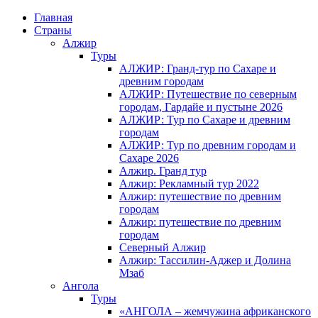
Главная
Страны
Алжир
Туры
АЛЖИР: Гранд-тур по Сахаре и
древним городам
АЛЖИР: Путешествие по северным
городам, Гардайе и пустыне 2026
АЛЖИР: Тур по Сахаре и древним
городам
АЛЖИР: Тур по древним городам и
Сахаре 2026
Алжир. Гранд тур
Алжир: Рекламный тур 2022
Алжир: путешествие по древним
городам
Алжир: путешествие по древним
городам
Северный Алжир
Алжир: Тассилин-Аджер и Долина
Мзаб
Ангола
Туры
«АНГОЛА – жемчужина африканского