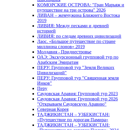
КОМОРСКИЕ ОСТРОВА: "Гран Марьяж и
путешествие на три острова" 2026
ЛИВАН – жемчужина Ближнего Востока
2019
ЛИВИЯ: Между песками и древней
историей
ЛИВИЯ: по следам древних цивилизаций
Лаос. «Большое путешествие по стране
миллиона слонов» 2019
Молдавия - Приднестровье
ОАЭ: Экскурсионный групповой тур по
Арабским Эмиратам
ПЕРУ: Групповой тур "Земля Великих
Цивилизаций"
ПЕРУ: Групповой тур "Священная земля
Инков"
Перу
Саудовская Аравия: Групповой тур 2023
Саудовская Аравия: Групповой тур 2026
"Открываем Саудовскую Аравию"
Северная Корея
ТАДЖИКИСТАН – УЗБЕКИСТАН:
«Путешествие по дорогам Памира»
ТАДЖИКИСТАН – УЗБЕКИСТАН: