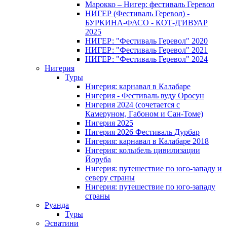
Марокко – Нигер: фестиваль Геревол
НИГЕР (Фестиваль Геревол) -
БУРКИНА-ФАСО - КОТ-Д'ИВУАР
2025
НИГЕР: "Фестиваль Геревол" 2020
НИГЕР: "Фестиваль Геревол" 2021
НИГЕР: "Фестиваль Геревол" 2024
Нигерия
Туры
Нигерия: карнавал в Калабаре
Нигерия - Фестиваль вуду Оросун
Нигерия 2024 (сочетается с
Камеруном, Габоном и Сан-Томе)
Нигерия 2025
Нигерия 2026 Фестиваль Дурбар
Нигерия: карнавал в Калабаре 2018
Нигерия: колыбель цивилизации
Йоруба
Нигерия: путешествие по юго-западу и
северу страны
Нигерия: путешествие по юго-западу
страны
Руанда
Туры
Эсватини