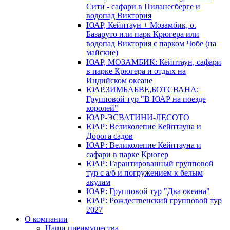
Сити - сафари в Пиланесберге и
водопад Виктория
ЮАР, Кейптаун + Мозамбик, о.
Базаруто или парк Крюгера или
водопад Виктория с парком Чобе (на
майские)
ЮАР, МОЗАМБИК: Кейптаун, сафари
в парке Крюгера и отдых на
Индийском океане
ЮАР,ЗИМБАБВЕ,БОТСВАНА:
Групповой тур "В ЮАР на поезде
королей"
ЮАР-ЭСВАТИНИ-ЛЕСОТО
ЮАР: Великолепие Кейптауна и
Дорога садов
ЮАР: Великолепие Кейптауна и
сафари в парке Крюгер
ЮАР: Гарантированный групповой
тур с а/б и погружением к белым
акулам
ЮАР: Групповой тур "Два океана"
ЮАР: Рождественский групповой тур
2027
О компании
Наши преимущества