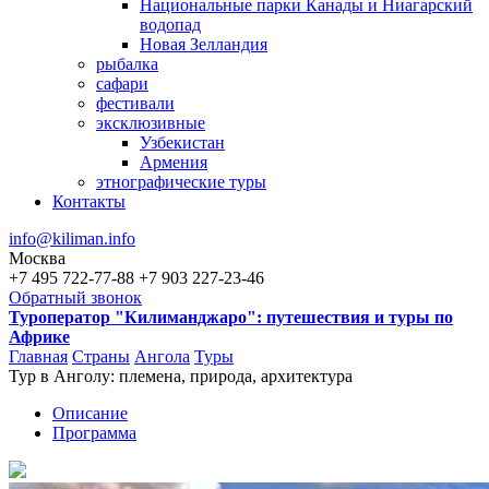
Национальные парки Канады и Ниагарский
водопад
Новая Зелландия
рыбалка
сафари
фестивали
эксклюзивные
Узбекистан
Армения
этнографические туры
Контакты
info@kiliman.info
Москва
+7 495 722-77-88
+7 903 227-23-46
Обратный звонок
Туроператор "Килиманджаро": путешествия и туры по
Африке
Главная
Страны
Ангола
Туры
Тур в Анголу: племена, природа, архитектура
Вы здесь
Описание
Программа