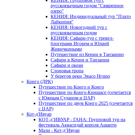
КЕНИЯ: Групповой тур с
русскоязычным гидом "Священное
озеро"
КЕНИЯ: Индивидуальный тур "Плато
Лайкипия"
КЕНИЯ: Новогодний тур с
русскоязычным гидом
КЕНИЯ: Сафари-тур с тревел-
блогерами Игорем и Юлией
Живичкиными
Путешествие из Кении в Танзанию
Сафари в Кении и Танзании
Сафари и океан
Слоновья тропа
У берегов реки Эвасо Нгиро
Конго (ДРК)
Путешествие по Конго и Конго
Путешествие по Конго-Киншасе (сочетается
с Южным Суданом и ЦАР)
Путешествие по двум Конго 2025 (сочетается
с ЦАР)
Кот-д'Ивуар
КОТ-д’ИВУАР - ГАНА: Групповой тур на
фестиваль Аквасидай короля Ашанти
Мали - Кот-д’Ивуар