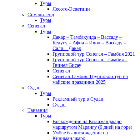
Туры
Лесото-Эсватини
Сомалиленд
Туры
Сенегал
Туры
Дакар – Тамбакунда – Вассаду –
Кедугу – Афиа – Ивол – Вассаду –
Сали – Дакар
Групповой тур Сенегал – Гамбия 2021
Групповой тур Сенегал – Гамбия –
Гвинея-Бисау
Сенегал
Сенегал-Гамбия: Групповой тур на
майские праздники 2025
Судан
Туры
Рекламный тур в Cудан
Cудан
Танзания
Туры
Восхождение на Килиманджаро
маршрутом Марангу (6 дней на горе)
Умбве 6 - восхождение на
Килиманджаро