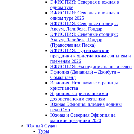
ЭФИОПИЯ: Северная и южная в
одном туре
ЭФИОПИЯ: Северная и южная в
одном туре 2025
ЭФИОПИЯ: Северные столицы:
Аксум, Лалибела, Гондар
ЭФИОПИЯ: Северные столицы:
Аксум, Лалибела, Гондэр
(Православная Пасха)
ЭФИОПИЯ: Тур на майские
праздники к христианским святыням и
племенам 2026
ЭФИОПИЯ: Экспедиция на юг и север
Эфиопия (Данакиль) – Джибути –
Cомалиленд
Эфиопия. Незнакомые страницы
христианства
Эфиопия: к христианским и
дохристианским святыням
Южная Эфиопия: племена долины
реки Омо
Южная и Северная Эфиопия на
майские праздники 2020
Южный Судан
Туры