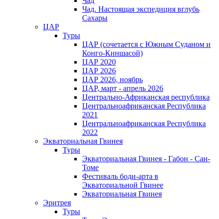
Чад
Чад. Настоящая экспедиция вглубь
Сахары
ЦАР
Туры
ЦАР (сочетается с Южным Суданом и
Конго-Киншасой)
ЦАР 2020
ЦАР 2026
ЦАР 2026, ноябрь
ЦАР, март - апрель 2026
Центрально-Африканская республика
Центральноафриканская Республика
2021
Центральноафриканская Республика
2022
Экваториальная Гвинея
Туры
Экваториальная Гвинея - Габон - Сан-
Томе
Фестиваль боди-арта в
Экваториальной Гвинее
Экваториальная Гвинея
Эритрея
Туры