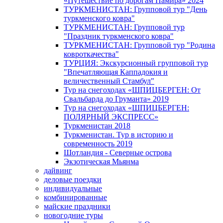
«Путешествие по дорогам Памира» 2024
ТУРКМЕНИСТАН: Групповой тур "День
туркменского ковра"
ТУРКМЕНИСТАН: Групповой тур
"Праздник туркменского ковра"
ТУРКМЕНИСТАН: Групповой тур "Родина
ковроткачества"
ТУРЦИЯ: Экскурсионный групповой тур
"Впечатляющая Каппадокия и
величественный Стамбул"
Тур на снегоходах «ШПИЦБЕРГЕН: От
Свальбарда до Груманта» 2019
Тур на снегоходах «ШПИЦБЕРГЕН:
ПОЛЯРНЫЙ ЭКСПРЕСС»
Туркменистан 2018
Туркменистан. Тур в историю и
современность 2019
Шотландия - Северные острова
Экзотическая Мьянма
дайвинг
деловые поездки
индивидуальные
комбинированные
майские праздники
новогодние туры