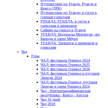
Путешествие по Уганде, Руанде и
Конго (ДРК)
Путешествие по Уганде: в гости к
горным гориллам
РУАНДА-УГАНДА: в гости к
гориллам и шимпанзе
Сафари на горилл в Уганде
УГАНДА: Водопады Мерчисон, лес
Бвинди и озеро Мбуро
УГАНДА: Трекинги к шимпанзе и
гориллам
Чад
Туры
ЧАД: фестиваль Геревол 2024
ЧАД: фестиваль Геревол 2025
ЧАД: фестиваль Геревол 2026
ЧАД: фестиваль Геревол и пустыня
Эннеди 2024
ЧАД: фестиваль Геревол, пустыня
Эннеди и озера Унианга 2024
Чад - Центральноафриканская
республика - Конго - Ангола
Чад 16 дней
Чад 2018