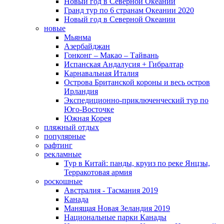
Новый год в Северной Океании
Гранд тур по 6 странам Океании 2020
Новый год в Северной Океании
новые
Мьянма
Азербайджан
Гонконг – Макао – Тайвань
Испанская Андалусия + Гибралтар
Карнавальная Италия
Острова Британской короны и весь остров
Ирландия
Экспедиционно-приключенческий тур по
Юго-Восточке
Южная Корея
пляжный отдых
популярные
рафтинг
рекламные
Тур в Китай: панды, круиз по реке Янцзы,
Терракотовая армия
роскошные
Австралия - Тасмания 2019
Канада
Манящая Новая Зеландия 2019
Национальные парки Канады