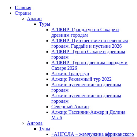
Главная
Страны
Алжир
Туры
АЛЖИР: Гранд-тур по Сахаре и
древним городам
АЛЖИР: Путешествие по северным
городам, Гардайе и пустыне 2026
АЛЖИР: Тур по Сахаре и древним
городам
АЛЖИР: Тур по древним городам и
Сахаре 2026
Алжир. Гранд тур
Алжир: Рекламный тур 2022
Алжир: путешествие по древним
городам
Алжир: путешествие по древним
городам
Северный Алжир
Алжир: Тассилин-Аджер и Долина
Мзаб
Ангола
Туры
«АНГОЛА – жемчужина африканского