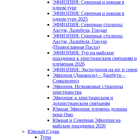
ЭФИОПИЯ: Северная и южная в
одном туре
ЭФИОПИЯ: Северная и южная в
одном туре 2025
ЭФИОПИЯ: Северные столицы:
Аксум, Лалибела, Гондар
ЭФИОПИЯ: Северные столицы:
Аксум, Лалибела, Гондэр
(Православная Пасха)
ЭФИОПИЯ: Тур на майские
праздники к христианским святыням и
племенам 2026
ЭФИОПИЯ: Экспедиция на юг и север
Эфиопия (Данакиль) – Джибути –
Cомалиленд
Эфиопия. Незнакомые страницы
христианства
Эфиопия: к христианским и
дохристианским святыням
Южная Эфиопия: племена долины
реки Омо
Южная и Северная Эфиопия на
майские праздники 2020
Южный Судан
Туры