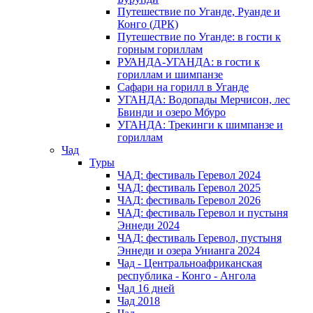
Путешествие по Уганде, Руанде и
Конго (ДРК)
Путешествие по Уганде: в гости к
горным гориллам
РУАНДА-УГАНДА: в гости к
гориллам и шимпанзе
Сафари на горилл в Уганде
УГАНДА: Водопады Мерчисон, лес
Бвинди и озеро Мбуро
УГАНДА: Трекинги к шимпанзе и
гориллам
Чад
Туры
ЧАД: фестиваль Геревол 2024
ЧАД: фестиваль Геревол 2025
ЧАД: фестиваль Геревол 2026
ЧАД: фестиваль Геревол и пустыня
Эннеди 2024
ЧАД: фестиваль Геревол, пустыня
Эннеди и озера Унианга 2024
Чад - Центральноафриканская
республика - Конго - Ангола
Чад 16 дней
Чад 2018