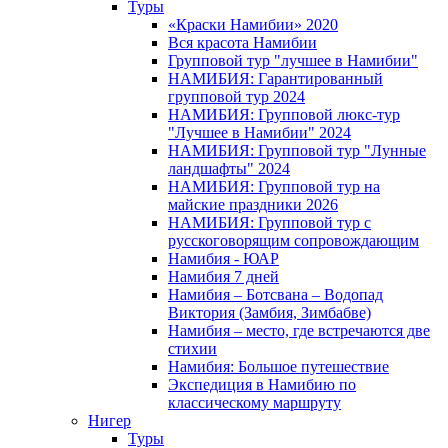
Туры
«Краски Намибии» 2020
Вся красота Намибии
Групповой тур "лучшее в Намибии"
НАМИБИЯ: Гарантированный
групповой тур 2024
НАМИБИЯ: Групповой люкс-тур
"Лучшее в Намибии" 2024
НАМИБИЯ: Групповой тур "Лунные
ландшафты" 2024
НАМИБИЯ: Групповой тур на
майские праздники 2026
НАМИБИЯ: Групповой тур с
русскоговорящим сопровождающим
Намибия - ЮАР
Намибия 7 дней
Намибия – Ботсвана – Водопад
Виктория (Замбия, Зимбабве)
Намибия – место, где встречаются две
стихии
Намибия: Большое путешествие
Экспедиция в Намибию по
классическому маршруту
Нигер
Туры