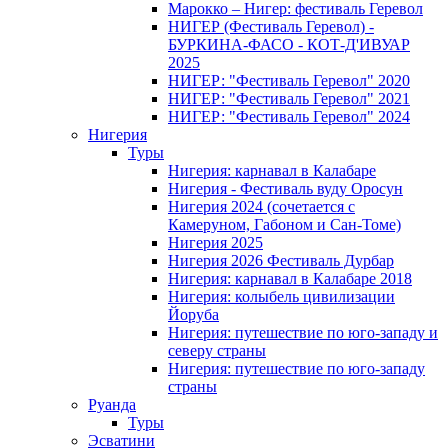
Марокко – Нигер: фестиваль Геревол
НИГЕР (Фестиваль Геревол) -
БУРКИНА-ФАСО - КОТ-Д'ИВУАР
2025
НИГЕР: "Фестиваль Геревол" 2020
НИГЕР: "Фестиваль Геревол" 2021
НИГЕР: "Фестиваль Геревол" 2024
Нигерия
Туры
Нигерия: карнавал в Калабаре
Нигерия - Фестиваль вуду Оросун
Нигерия 2024 (сочетается с
Камеруном, Габоном и Сан-Томе)
Нигерия 2025
Нигерия 2026 Фестиваль Дурбар
Нигерия: карнавал в Калабаре 2018
Нигерия: колыбель цивилизации
Йоруба
Нигерия: путешествие по юго-западу и
северу страны
Нигерия: путешествие по юго-западу
страны
Руанда
Туры
Эсватини