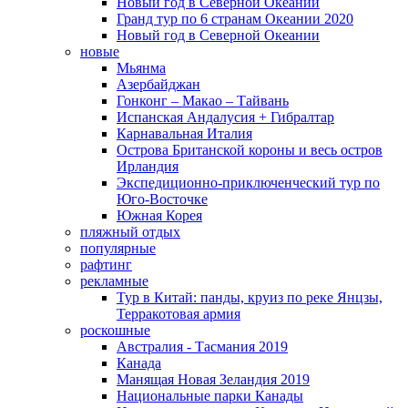
Новый год в Северной Океании
Гранд тур по 6 странам Океании 2020
Новый год в Северной Океании
новые
Мьянма
Азербайджан
Гонконг – Макао – Тайвань
Испанская Андалусия + Гибралтар
Карнавальная Италия
Острова Британской короны и весь остров
Ирландия
Экспедиционно-приключенческий тур по
Юго-Восточке
Южная Корея
пляжный отдых
популярные
рафтинг
рекламные
Тур в Китай: панды, круиз по реке Янцзы,
Терракотовая армия
роскошные
Австралия - Тасмания 2019
Канада
Манящая Новая Зеландия 2019
Национальные парки Канады