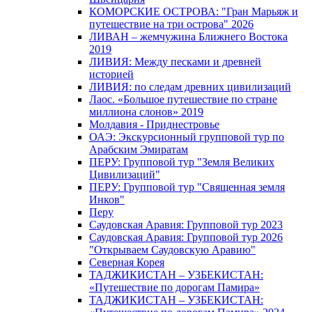
КОМОРСКИЕ ОСТРОВА: "Гран Марьяж и
путешествие на три острова" 2026
ЛИВАН – жемчужина Ближнего Востока
2019
ЛИВИЯ: Между песками и древней
историей
ЛИВИЯ: по следам древних цивилизаций
Лаос. «Большое путешествие по стране
миллиона слонов» 2019
Молдавия - Приднестровье
ОАЭ: Экскурсионный групповой тур по
Арабским Эмиратам
ПЕРУ: Групповой тур "Земля Великих
Цивилизаций"
ПЕРУ: Групповой тур "Священная земля
Инков"
Перу
Саудовская Аравия: Групповой тур 2023
Саудовская Аравия: Групповой тур 2026
"Открываем Саудовскую Аравию"
Северная Корея
ТАДЖИКИСТАН – УЗБЕКИСТАН:
«Путешествие по дорогам Памира»
ТАДЖИКИСТАН – УЗБЕКИСТАН: