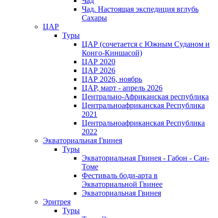
Чад
Чад. Настоящая экспедиция вглубь
Сахары
ЦАР
Туры
ЦАР (сочетается с Южным Суданом и
Конго-Киншасой)
ЦАР 2020
ЦАР 2026
ЦАР 2026, ноябрь
ЦАР, март - апрель 2026
Центрально-Африканская республика
Центральноафриканская Республика
2021
Центральноафриканская Республика
2022
Экваториальная Гвинея
Туры
Экваториальная Гвинея - Габон - Сан-
Томе
Фестиваль боди-арта в
Экваториальной Гвинее
Экваториальная Гвинея
Эритрея
Туры