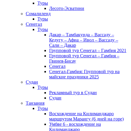
Туры
Лесото-Эсватини
Сомалиленд
Туры
Сенегал
Туры
Дакар – Тамбакунда – Вассаду –
Кедугу – Афиа – Ивол – Вассаду –
Сали – Дакар
Групповой тур Сенегал – Гамбия 2021
Групповой тур Сенегал – Гамбия –
Гвинея-Бисау
Сенегал
Сенегал-Гамбия: Групповой тур на
майские праздники 2025
Судан
Туры
Рекламный тур в Cудан
Cудан
Танзания
Туры
Восхождение на Килиманджаро
маршрутом Марангу (6 дней на горе)
Умбве 6 - восхождение на
Килиманджаро