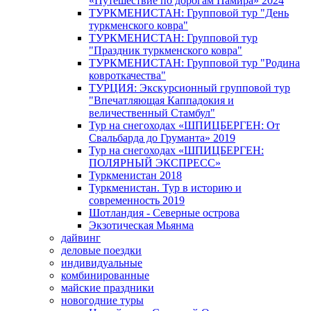
«Путешествие по дорогам Памира» 2024
ТУРКМЕНИСТАН: Групповой тур "День
туркменского ковра"
ТУРКМЕНИСТАН: Групповой тур
"Праздник туркменского ковра"
ТУРКМЕНИСТАН: Групповой тур "Родина
ковроткачества"
ТУРЦИЯ: Экскурсионный групповой тур
"Впечатляющая Каппадокия и
величественный Стамбул"
Тур на снегоходах «ШПИЦБЕРГЕН: От
Свальбарда до Груманта» 2019
Тур на снегоходах «ШПИЦБЕРГЕН:
ПОЛЯРНЫЙ ЭКСПРЕСС»
Туркменистан 2018
Туркменистан. Тур в историю и
современность 2019
Шотландия - Северные острова
Экзотическая Мьянма
дайвинг
деловые поездки
индивидуальные
комбинированные
майские праздники
новогодние туры