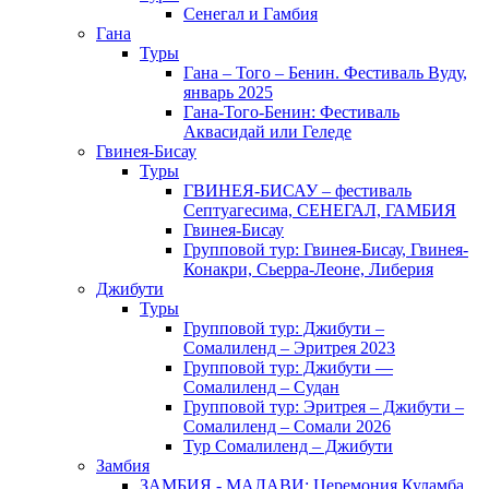
Сенегал и Гамбия
Гана
Туры
Гана – Того – Бенин. Фестиваль Вуду,
январь 2025
Гана-Того-Бенин: Фестиваль
Аквасидай или Геледе
Гвинея-Бисау
Туры
ГВИНЕЯ-БИСАУ – фестиваль
Септуагесима, СЕНЕГАЛ, ГАМБИЯ
Гвинея-Бисау
Групповой тур: Гвинея-Бисау, Гвинея-
Конакри, Сьерра-Леоне, Либерия
Джибути
Туры
Групповой тур: Джибути –
Cомалиленд – Эритрея 2023
Групповой тур: Джибути —
Сомалиленд – Судан
Групповой тур: Эритрея – Джибути –
Сомалиленд – Сомали 2026
Тур Cомалиленд – Джибути
Замбия
ЗАМБИЯ - МАЛАВИ: Церемония Куламба