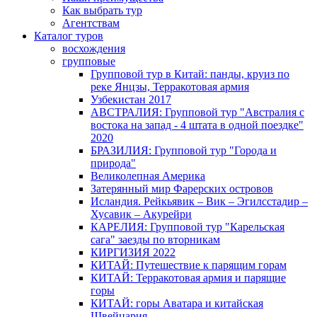
Как выбрать тур
Агентствам
Каталог туров
восхождения
групповые
Групповой тур в Китай: панды, круиз по
реке Янцзы, Терракотовая армия
Узбекистан 2017
АВСТРАЛИЯ: Групповой тур "Австралия с
востока на запад - 4 штата в одной поездке"
2020
БРАЗИЛИЯ: Групповой тур "Города и
природа"
Великолепная Америка
Затерянный мир Фарерских островов
Исландия. Рейкьявик – Вик – Эгилсстадир –
Хусавик – Акурейри
КАРЕЛИЯ: Групповой тур "Карельская
сага" заезды по вторникам
КИРГИЗИЯ 2022
КИТАЙ: Путешествие к парящим горам
КИТАЙ: Терракотовая армия и парящие
горы
КИТАЙ: горы Аватара и китайская
Швейцария