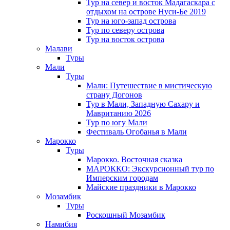
Тур на север и восток Мадагаскара с
отдыхом на острове Нуси-Бе 2019
Тур на юго-запад острова
Тур по северу острова
Тур на восток острова
Малави
Туры
Мали
Туры
Мали: Путешествие в мистическую
страну Догонов
Тур в Мали, Западную Сахару и
Мавританию 2026
Тур по югу Мали
Фестиваль Огобанья в Мали
Марокко
Туры
Марокко. Восточная сказка
МАРОККО: Экскурсионный тур по
Имперским городам
Майские праздники в Марокко
Мозамбик
Туры
Роскошный Мозамбик
Намибия