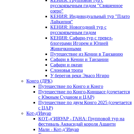
КЕНИЯ: Групповой тур с
русскоязычным гидом "Священное
озеро"
КЕНИЯ: Индивидуальный тур "Плато
Лайкипия"
КЕНИЯ: Новогодний тур с
русскоязычным гидом
КЕНИЯ: Сафари-тур с тревел-
блогерами Игорем и Юлией
Живичкиными
Путешествие из Кении в Танзанию
Сафари в Кении и Танзании
Сафари и океан
Слоновья тропа
У берегов реки Эвасо Нгиро
Конго (ДРК)
Путешествие по Конго и Конго
Путешествие по Конго-Киншасе (сочетается
с Южным Суданом и ЦАР)
Путешествие по двум Конго 2025 (сочетается
с ЦАР)
Кот-д'Ивуар
КОТ-д’ИВУАР - ГАНА: Групповой тур на
фестиваль Аквасидай короля Ашанти
Мали - Кот-д’Ивуар