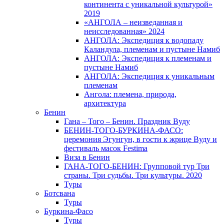
континента с уникальной культурой»
2019
«АНГОЛА – неизведанная и
неисследованная» 2024
АНГОЛА: Экспедиция к водопаду
Каландула, племенам и пустыне Намиб
АНГОЛА: Экспедиция к племенам и
пустыне Намиб
АНГОЛА: Экспедиция к уникальным
племенам
Ангола: племена, природа,
архитектура
Бенин
Гана – Того – Бенин. Праздник Вуду
БЕНИН-ТОГО-БУРКИНА-ФАСО:
церемония Эгунгун, в гости к жрице Вуду и
фестиваль масок Festima
Виза в Бенин
ГАНА-ТОГО-БЕНИН: Групповой тур Три
страны. Три судьбы. Три культуры. 2020
Туры
Ботсвана
Туры
Буркина-Фасо
Туры