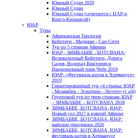
Южный Cудан 2020
Южный Cудан
Южный Судан (сочетается с ЦАР и
Конго-Киншасой)
ЮАР
Туры
Африканская Трилогия
Кейптаун - Мадикве - Сан Сити
Тур по 5 странам Африки
ЮАР - ЗИМБАБВЕ - БОТСВАНА:
Великолепный Кейптаун, Дорога
Садов, Водопад Виктория и
Национальный парк Чобе 2019
ЮАР: «Фестиваль китов в Херманусе»
2019
Гарантированный тур «4 страны: ЮАР
- Мозамбик - Эсватини - Лесото» (с а/б)
Групповой тур по трем странам: ЮАР
– ЗИМБАБВЕ – БОТСВАНА 2018
ЗИМБАБВЕ, БОТСВАНА, ЮАР:
Новый год 2027 в южной Африке
ЗИМБАБВЕ, БОТСВАНА, ЮАР:
майские праздники 2026
ЗИМБАБВЕ, БОТСВАНА, ЮАР:
фестиваль китов в Херманусе