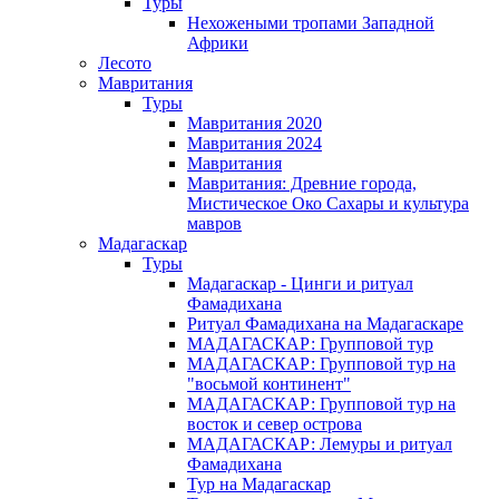
Туры
Нехожеными тропами Западной
Африки
Лесото
Мавритания
Туры
Мавритания 2020
Мавритания 2024
Мавритания
Мавритания: Древние города,
Мистическое Око Сахары и культура
мавров
Мадагаскар
Туры
Мадагаскар - Цинги и ритуал
Фамадихана
Ритуал Фамадихана на Мадагаскаре
МАДАГАСКАР: Групповой тур
МАДАГАСКАР: Групповой тур на
"восьмой континент"
МАДАГАСКАР: Групповой тур на
восток и север острова
МАДАГАСКАР: Лемуры и ритуал
Фамадихана
Тур на Мадагаскар