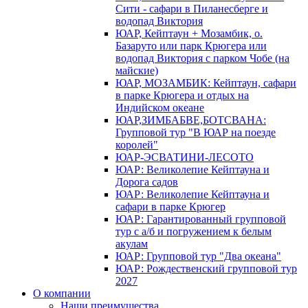
Сити - сафари в Пиланесберге и
водопад Виктория
ЮАР, Кейптаун + Мозамбик, о.
Базаруто или парк Крюгера или
водопад Виктория с парком Чобе (на
майские)
ЮАР, МОЗАМБИК: Кейптаун, сафари
в парке Крюгера и отдых на
Индийском океане
ЮАР,ЗИМБАБВЕ,БОТСВАНА:
Групповой тур "В ЮАР на поезде
королей"
ЮАР-ЭСВАТИНИ-ЛЕСОТО
ЮАР: Великолепие Кейптауна и
Дорога садов
ЮАР: Великолепие Кейптауна и
сафари в парке Крюгер
ЮАР: Гарантированный групповой
тур с а/б и погружением к белым
акулам
ЮАР: Групповой тур "Два океана"
ЮАР: Рождественский групповой тур
2027
О компании
Наши преимущества