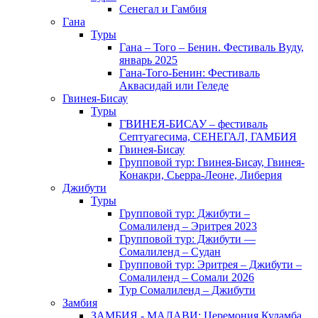
Сенегал и Гамбия
Гана
Туры
Гана – Того – Бенин. Фестиваль Вуду,
январь 2025
Гана-Того-Бенин: Фестиваль
Аквасидай или Геледе
Гвинея-Бисау
Туры
ГВИНЕЯ-БИСАУ – фестиваль
Септуагесима, СЕНЕГАЛ, ГАМБИЯ
Гвинея-Бисау
Групповой тур: Гвинея-Бисау, Гвинея-
Конакри, Сьерра-Леоне, Либерия
Джибути
Туры
Групповой тур: Джибути –
Cомалиленд – Эритрея 2023
Групповой тур: Джибути —
Сомалиленд – Судан
Групповой тур: Эритрея – Джибути –
Сомалиленд – Сомали 2026
Тур Cомалиленд – Джибути
Замбия
ЗАМБИЯ - МАЛАВИ: Церемония Куламба