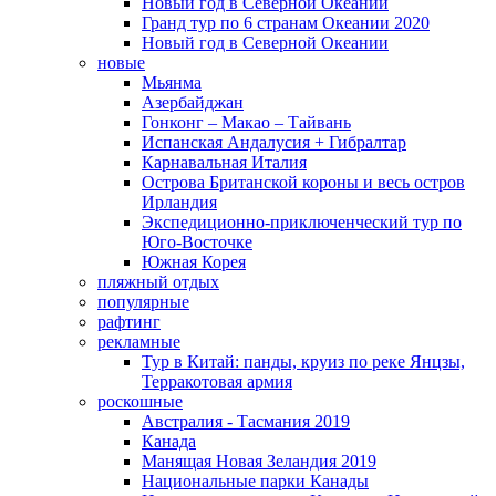
Новый год в Северной Океании
Гранд тур по 6 странам Океании 2020
Новый год в Северной Океании
новые
Мьянма
Азербайджан
Гонконг – Макао – Тайвань
Испанская Андалусия + Гибралтар
Карнавальная Италия
Острова Британской короны и весь остров
Ирландия
Экспедиционно-приключенческий тур по
Юго-Восточке
Южная Корея
пляжный отдых
популярные
рафтинг
рекламные
Тур в Китай: панды, круиз по реке Янцзы,
Терракотовая армия
роскошные
Австралия - Тасмания 2019
Канада
Манящая Новая Зеландия 2019
Национальные парки Канады