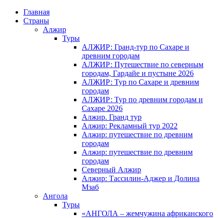
Главная
Страны
Алжир
Туры
АЛЖИР: Гранд-тур по Сахаре и
древним городам
АЛЖИР: Путешествие по северным
городам, Гардайе и пустыне 2026
АЛЖИР: Тур по Сахаре и древним
городам
АЛЖИР: Тур по древним городам и
Сахаре 2026
Алжир. Гранд тур
Алжир: Рекламный тур 2022
Алжир: путешествие по древним
городам
Алжир: путешествие по древним
городам
Северный Алжир
Алжир: Тассилин-Аджер и Долина
Мзаб
Ангола
Туры
«АНГОЛА – жемчужина африканского