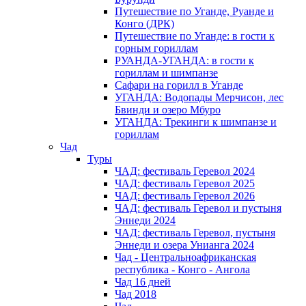
Путешествие по Уганде, Руанде и
Конго (ДРК)
Путешествие по Уганде: в гости к
горным гориллам
РУАНДА-УГАНДА: в гости к
гориллам и шимпанзе
Сафари на горилл в Уганде
УГАНДА: Водопады Мерчисон, лес
Бвинди и озеро Мбуро
УГАНДА: Трекинги к шимпанзе и
гориллам
Чад
Туры
ЧАД: фестиваль Геревол 2024
ЧАД: фестиваль Геревол 2025
ЧАД: фестиваль Геревол 2026
ЧАД: фестиваль Геревол и пустыня
Эннеди 2024
ЧАД: фестиваль Геревол, пустыня
Эннеди и озера Унианга 2024
Чад - Центральноафриканская
республика - Конго - Ангола
Чад 16 дней
Чад 2018