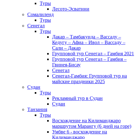
Туры
Лесото-Эсватини
Сомалиленд
Туры
Сенегал
Туры
Дакар – Тамбакунда – Вассаду –
Кедугу – Афиа – Ивол – Вассаду –
Сали – Дакар
Групповой тур Сенегал – Гамбия 2021
Групповой тур Сенегал – Гамбия –
Гвинея-Бисау
Сенегал
Сенегал-Гамбия: Групповой тур на
майские праздники 2025
Судан
Туры
Рекламный тур в Cудан
Cудан
Танзания
Туры
Восхождение на Килиманджаро
маршрутом Марангу (6 дней на горе)
Умбве 6 - восхождение на
Килиманджаро