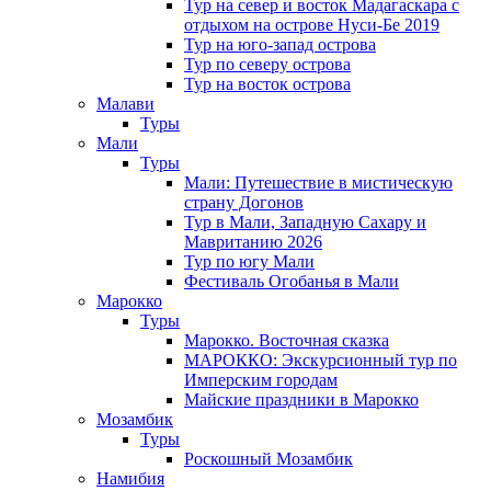
Тур на север и восток Мадагаскара с
отдыхом на острове Нуси-Бе 2019
Тур на юго-запад острова
Тур по северу острова
Тур на восток острова
Малави
Туры
Мали
Туры
Мали: Путешествие в мистическую
страну Догонов
Тур в Мали, Западную Сахару и
Мавританию 2026
Тур по югу Мали
Фестиваль Огобанья в Мали
Марокко
Туры
Марокко. Восточная сказка
МАРОККО: Экскурсионный тур по
Имперским городам
Майские праздники в Марокко
Мозамбик
Туры
Роскошный Мозамбик
Намибия