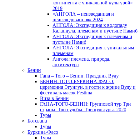
континента с уникальной культурой»
2019
«АНГОЛА – неизведанная и
неисследованная» 2024
АНГОЛА: Экспедиция к водопаду
Каландула, племенам и пустыне Намиб
АНГОЛА: Экспедиция к племенам и
пустыне Намиб
АНГОЛА: Экспедиция к уникальным
племенам
Ангола: племена, природа,
архитектура
Бенин
Гана – Того – Бенин. Праздник Вуду
БЕНИН-ТОГО-БУРКИНА-ФАСО:
церемония Эгунгун, в гости к жрице Вуду и
фестиваль масок Festima
Виза в Бенин
ГАНА-ТОГО-БЕНИН: Групповой тур Три
страны. Три судьбы. Три культуры. 2020
Туры
Ботсвана
Туры
Буркина-Фасо
Туры