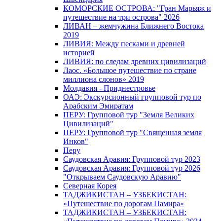
КОМОРСКИЕ ОСТРОВА: "Гран Марьяж и
путешествие на три острова" 2026
ЛИВАН – жемчужина Ближнего Востока
2019
ЛИВИЯ: Между песками и древней
историей
ЛИВИЯ: по следам древних цивилизаций
Лаос. «Большое путешествие по стране
миллиона слонов» 2019
Молдавия - Приднестровье
ОАЭ: Экскурсионный групповой тур по
Арабским Эмиратам
ПЕРУ: Групповой тур "Земля Великих
Цивилизаций"
ПЕРУ: Групповой тур "Священная земля
Инков"
Перу
Саудовская Аравия: Групповой тур 2023
Саудовская Аравия: Групповой тур 2026
"Открываем Саудовскую Аравию"
Северная Корея
ТАДЖИКИСТАН – УЗБЕКИСТАН:
«Путешествие по дорогам Памира»
ТАДЖИКИСТАН – УЗБЕКИСТАН: