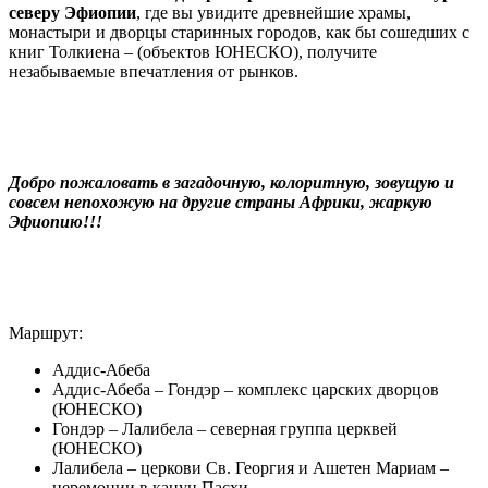
северу Эфиопии
, где вы увидите древнейшие храмы,
монастыри и дворцы старинных городов, как бы сошедших с
книг Толкиена – (объектов ЮНЕСКО), получите
незабываемые впечатления от рынков.
Добро пожаловать в загадочную, колоритную, зовущую и
совсем непохожую на другие страны Африки, жаркую
Эфиопию!!!
Маршрут:
Аддис-Абеба
Аддис-Абеба – Гондэр – комплекс царских дворцов
(ЮНЕСКО)
Гондэр – Лалибела – северная группа церквей
(ЮНЕСКО)
Лалибела – церкови Св. Георгия и Ашетен Мариам –
церемонии в канун Пасхи