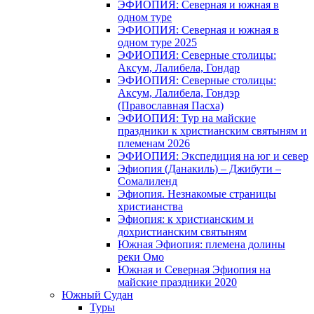
ЭФИОПИЯ: Северная и южная в
одном туре
ЭФИОПИЯ: Северная и южная в
одном туре 2025
ЭФИОПИЯ: Северные столицы:
Аксум, Лалибела, Гондар
ЭФИОПИЯ: Северные столицы:
Аксум, Лалибела, Гондэр
(Православная Пасха)
ЭФИОПИЯ: Тур на майские
праздники к христианским святыням и
племенам 2026
ЭФИОПИЯ: Экспедиция на юг и север
Эфиопия (Данакиль) – Джибути –
Cомалиленд
Эфиопия. Незнакомые страницы
христианства
Эфиопия: к христианским и
дохристианским святыням
Южная Эфиопия: племена долины
реки Омо
Южная и Северная Эфиопия на
майские праздники 2020
Южный Судан
Туры