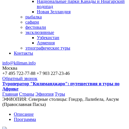
Национальные парки Канады и Ниагарский
водопад
Новая Зелландия
рыбалка
сафари
фестивали
эксклюзивные
Узбекистан
Армения
этнографические туры
Контакты
info@kiliman.info
Москва
+7 495 722-77-88
+7 903 227-23-46
Обратный звонок
Туроператор "Килиманджаро": путешествия и туры по
Африке
Главная
Страны
Эфиопия
Туры
ЭФИОПИЯ: Северные столицы: Гондэр, Лалибела, Аксум
Вы здесь
(Православная Пасха)
Описание
Программа