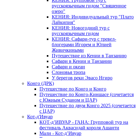
КЕНИЯ: Групповой тур с
русскоязычным гидом "Священное
озеро"
КЕНИЯ: Индивидуальный тур "Плато
Лайкипия"
КЕНИЯ: Новогодний тур с
русскоязычным гидом
КЕНИЯ: Сафари-тур с тревел-
блогерами Игорем и Юлией
Живичкиными
Путешествие из Кении в Танзанию
Сафари в Кении и Танзании
Сафари и океан
Слоновья тропа
У берегов реки Эвасо Нгиро
Конго (ДРК)
Путешествие по Конго и Конго
Путешествие по Конго-Киншасе (сочетается
с Южным Суданом и ЦАР)
Путешествие по двум Конго 2025 (сочетается
с ЦАР)
Кот-д'Ивуар
КОТ-д’ИВУАР - ГАНА: Групповой тур на
фестиваль Аквасидай короля Ашанти
Мали - Кот-д’Ивуар