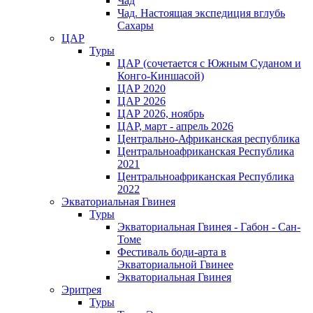
Чад
Чад. Настоящая экспедиция вглубь
Сахары
ЦАР
Туры
ЦАР (сочетается с Южным Суданом и
Конго-Киншасой)
ЦАР 2020
ЦАР 2026
ЦАР 2026, ноябрь
ЦАР, март - апрель 2026
Центрально-Африканская республика
Центральноафриканская Республика
2021
Центральноафриканская Республика
2022
Экваториальная Гвинея
Туры
Экваториальная Гвинея - Габон - Сан-
Томе
Фестиваль боди-арта в
Экваториальной Гвинее
Экваториальная Гвинея
Эритрея
Туры