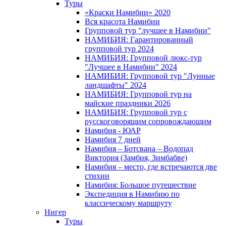
Туры
«Краски Намибии» 2020
Вся красота Намибии
Групповой тур "лучшее в Намибии"
НАМИБИЯ: Гарантированный
групповой тур 2024
НАМИБИЯ: Групповой люкс-тур
"Лучшее в Намибии" 2024
НАМИБИЯ: Групповой тур "Лунные
ландшафты" 2024
НАМИБИЯ: Групповой тур на
майские праздники 2026
НАМИБИЯ: Групповой тур с
русскоговорящим сопровождающим
Намибия - ЮАР
Намибия 7 дней
Намибия – Ботсвана – Водопад
Виктория (Замбия, Зимбабве)
Намибия – место, где встречаются две
стихии
Намибия: Большое путешествие
Экспедиция в Намибию по
классическому маршруту
Нигер
Туры