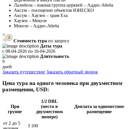
Лалибела – южная группа церквей – Аддис-Абеба
Аксум – посещение объектов ЮНЕСКО
Аксум – Хаузен – храм Еха
Хаузен – Мекеле
Мекеле – Аддис-Абеба
Стоимость тура
по запросу
Даты тура
с
08-04-2026
по
16-04-2026
Длительность
9
дней
Заказать путешествие
Заказать обратный звонок
Цена тура на одного человека при двухместном
размещении, USD:
1/2 DBL
При
(место в
Доплата за одноместное
группе
двухместном
размещение
номере)
от 2 до 5
3 100
человек