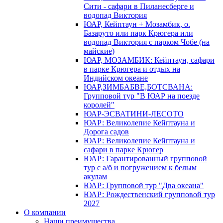
Сити - сафари в Пиланесберге и
водопад Виктория
ЮАР, Кейптаун + Мозамбик, о.
Базаруто или парк Крюгера или
водопад Виктория с парком Чобе (на
майские)
ЮАР, МОЗАМБИК: Кейптаун, сафари
в парке Крюгера и отдых на
Индийском океане
ЮАР,ЗИМБАБВЕ,БОТСВАНА:
Групповой тур "В ЮАР на поезде
королей"
ЮАР-ЭСВАТИНИ-ЛЕСОТО
ЮАР: Великолепие Кейптауна и
Дорога садов
ЮАР: Великолепие Кейптауна и
сафари в парке Крюгер
ЮАР: Гарантированный групповой
тур с а/б и погружением к белым
акулам
ЮАР: Групповой тур "Два океана"
ЮАР: Рождественский групповой тур
2027
О компании
Наши преимущества