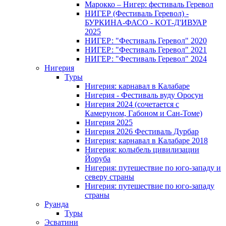
Марокко – Нигер: фестиваль Геревол
НИГЕР (Фестиваль Геревол) -
БУРКИНА-ФАСО - КОТ-Д'ИВУАР
2025
НИГЕР: "Фестиваль Геревол" 2020
НИГЕР: "Фестиваль Геревол" 2021
НИГЕР: "Фестиваль Геревол" 2024
Нигерия
Туры
Нигерия: карнавал в Калабаре
Нигерия - Фестиваль вуду Оросун
Нигерия 2024 (сочетается с
Камеруном, Габоном и Сан-Томе)
Нигерия 2025
Нигерия 2026 Фестиваль Дурбар
Нигерия: карнавал в Калабаре 2018
Нигерия: колыбель цивилизации
Йоруба
Нигерия: путешествие по юго-западу и
северу страны
Нигерия: путешествие по юго-западу
страны
Руанда
Туры
Эсватини