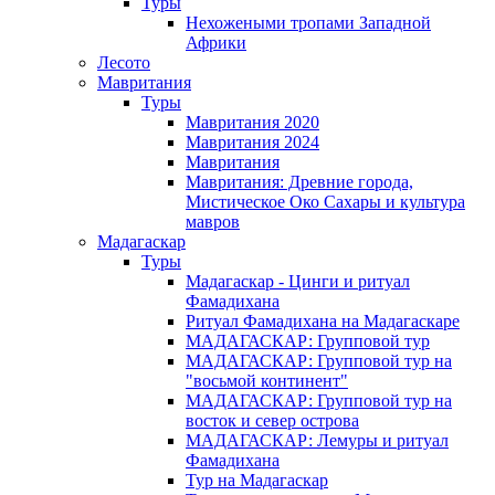
Туры
Нехожеными тропами Западной
Африки
Лесото
Мавритания
Туры
Мавритания 2020
Мавритания 2024
Мавритания
Мавритания: Древние города,
Мистическое Око Сахары и культура
мавров
Мадагаскар
Туры
Мадагаскар - Цинги и ритуал
Фамадихана
Ритуал Фамадихана на Мадагаскаре
МАДАГАСКАР: Групповой тур
МАДАГАСКАР: Групповой тур на
"восьмой континент"
МАДАГАСКАР: Групповой тур на
восток и север острова
МАДАГАСКАР: Лемуры и ритуал
Фамадихана
Тур на Мадагаскар