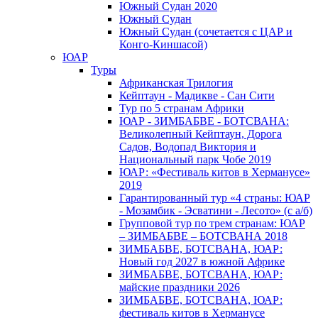
Южный Cудан 2020
Южный Cудан
Южный Судан (сочетается с ЦАР и
Конго-Киншасой)
ЮАР
Туры
Африканская Трилогия
Кейптаун - Мадикве - Сан Сити
Тур по 5 странам Африки
ЮАР - ЗИМБАБВЕ - БОТСВАНА:
Великолепный Кейптаун, Дорога
Садов, Водопад Виктория и
Национальный парк Чобе 2019
ЮАР: «Фестиваль китов в Херманусе»
2019
Гарантированный тур «4 страны: ЮАР
- Мозамбик - Эсватини - Лесото» (с а/б)
Групповой тур по трем странам: ЮАР
– ЗИМБАБВЕ – БОТСВАНА 2018
ЗИМБАБВЕ, БОТСВАНА, ЮАР:
Новый год 2027 в южной Африке
ЗИМБАБВЕ, БОТСВАНА, ЮАР:
майские праздники 2026
ЗИМБАБВЕ, БОТСВАНА, ЮАР:
фестиваль китов в Херманусе