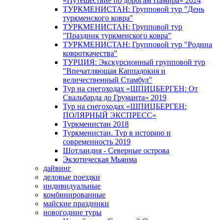
«Путешествие по дорогам Памира» 2024
ТУРКМЕНИСТАН: Групповой тур "День
туркменского ковра"
ТУРКМЕНИСТАН: Групповой тур
"Праздник туркменского ковра"
ТУРКМЕНИСТАН: Групповой тур "Родина
ковроткачества"
ТУРЦИЯ: Экскурсионный групповой тур
"Впечатляющая Каппадокия и
величественный Стамбул"
Тур на снегоходах «ШПИЦБЕРГЕН: От
Свальбарда до Груманта» 2019
Тур на снегоходах «ШПИЦБЕРГЕН:
ПОЛЯРНЫЙ ЭКСПРЕСС»
Туркменистан 2018
Туркменистан. Тур в историю и
современность 2019
Шотландия - Северные острова
Экзотическая Мьянма
дайвинг
деловые поездки
индивидуальные
комбинированные
майские праздники
новогодние туры