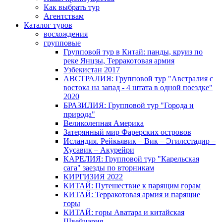
Как выбрать тур
Агентствам
Каталог туров
восхождения
групповые
Групповой тур в Китай: панды, круиз по
реке Янцзы, Терракотовая армия
Узбекистан 2017
АВСТРАЛИЯ: Групповой тур "Австралия с
востока на запад - 4 штата в одной поездке"
2020
БРАЗИЛИЯ: Групповой тур "Города и
природа"
Великолепная Америка
Затерянный мир Фарерских островов
Исландия. Рейкьявик – Вик – Эгилсстадир –
Хусавик – Акурейри
КАРЕЛИЯ: Групповой тур "Карельская
сага" заезды по вторникам
КИРГИЗИЯ 2022
КИТАЙ: Путешествие к парящим горам
КИТАЙ: Терракотовая армия и парящие
горы
КИТАЙ: горы Аватара и китайская
Швейцария