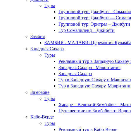
Туры
Групповой тур: Джибути – Cомалил
Групповой тур: Джибути — Сомали
Групповой тур: Эритрея – Джибути
Тур Cомалиленд – Джибути
Замбия
ЗАМБИЯ - МАЛАВИ: Церемония Куламб
Западная Сахара
Туры
Рекламный тур в Западную Сахару
Западная Сахара - Мавритания
Западная Сахара
Тур в Западную Сахару и Маврита
Тур в Западную Сахару, Мавритани
Зимбабве
Туры
Хараре – Великий Зимбабве – Мато
Путешествие по Зимбабве от Водоп
Кабо-Верде
Туры
Рекламный тур в Кабо-Верде