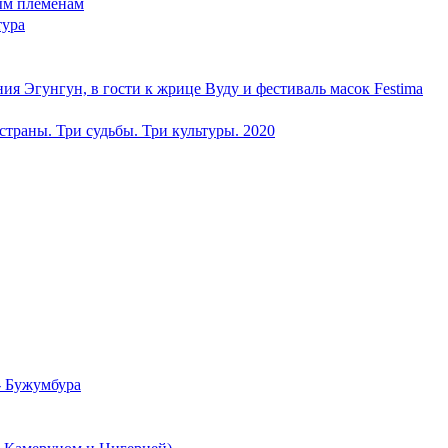
ым племенам
тура
унгун, в гости к жрице Вуду и фестиваль масок Festima
раны. Три судьбы. Три культуры. 2020
 - Бужумбура