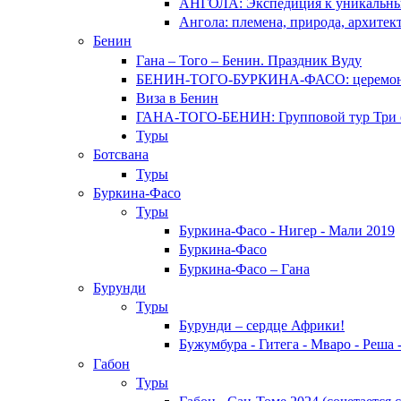
АНГОЛА: Экспедиция к уникальн
Ангола: племена, природа, архитек
Бенин
Гана – Того – Бенин. Праздник Вуду
БЕНИН-ТОГО-БУРКИНА-ФАСО: церемония Эг
Виза в Бенин
ГАНА-ТОГО-БЕНИН: Групповой тур Три ст
Туры
Ботсвана
Туры
Буркина-Фасо
Туры
Буркина-Фасо - Нигер - Мали 2019
Буркина-Фасо
Буркина-Фасо – Гана
Бурунди
Туры
Бурунди – сердце Африки!
Бужумбура - Гитега - Мваро - Реша
Габон
Туры