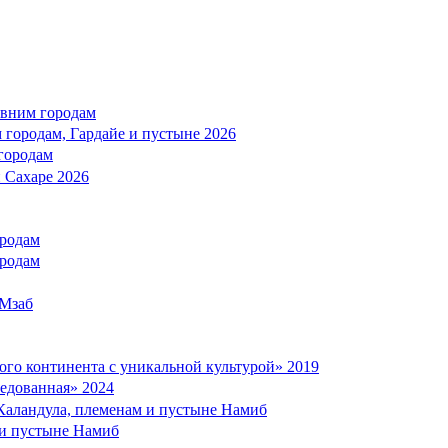
евним городам
городам, Гардайе и пустыне 2026
городам
 Сахаре 2026
ородам
ородам
 Мзаб
о континента с уникальной культурой» 2019
едованная» 2024
аландула, племенам и пустыне Намиб
и пустыне Намиб