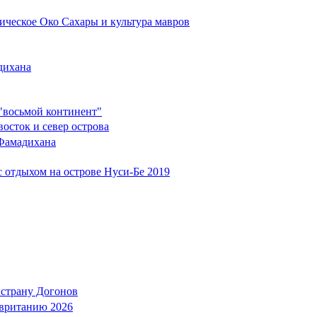
ическое Око Сахары и культура мавров
дихана
восьмой континент"
сток и север острова
Фамадихана
с отдыхом на острове Нуси-Бе 2019
 страну Догонов
авританию 2026