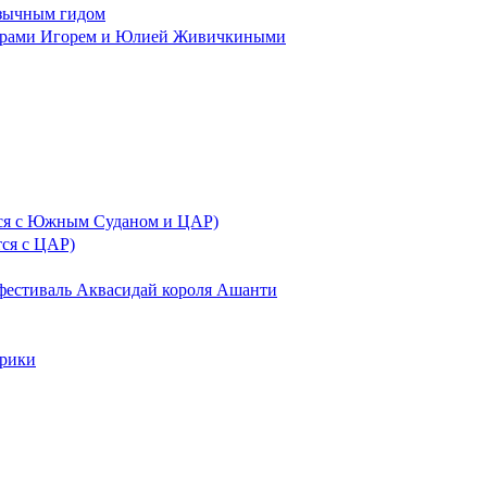
язычным гидом
герами Игорем и Юлией Живичкиными
тся с Южным Суданом и ЦАР)
тся с ЦАР)
фестиваль Аквасидай короля Ашанти
рики