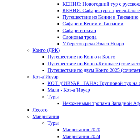
КЕНИЯ: Новогодний тур с русско
КЕНИЯ: Сафари-тур с тревел-бло
Путешествие из Кении в Танзанию
Сафари в Кении и Танзании
Сафари и океан
Слоновья тропа
У берегов реки Эвасо Нгиро
Конго (ДРК)
Путешествие по Конго и Конго
Путешествие по Конго-Киншасе (сочетае
Путешествие по двум Конго 2025 (сочетае
Кот-д'Ивуар
КОТ-д’ИВУАР - ГАНА: Групповой тур на 
Мали - Кот-д’Ивуар
Туры
Нехожеными тропами Западной Аф
Лесото
Мавритания
Туры
Мавритания 2020
Мавритания 2024