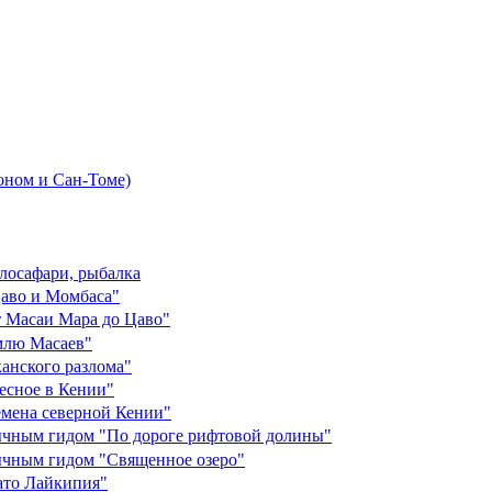
боном и Сан-Томе)
елосафари, рыбалка
аво и Момбаса"
 Масаи Мара до Цаво"
млю Масаев"
анского разлома"
есное в Кении"
мена северной Кении"
ычным гидом "По дороге рифтовой долины"
ычным гидом "Священное озеро"
то Лайкипия"