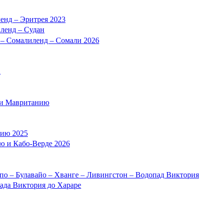
енд – Эритрея 2023
ленд – Судан
 – Сомалиленд – Сомали 2026
а
 и Мавританию
нию 2025
ю и Кабо-Верде 2026
по – Булавайо – Хванге – Ливингстон – Водопад Виктория
ада Виктория до Хараре