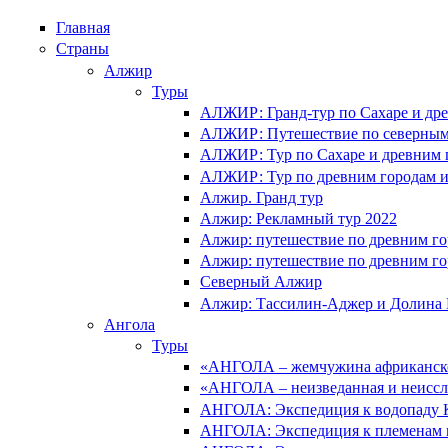
Главная
Страны
Алжир
Туры
АЛЖИР: Гранд-тур по Сахаре и др
АЛЖИР: Путешествие по северным 
АЛЖИР: Тур по Сахаре и древним 
АЛЖИР: Тур по древним городам и
Алжир. Гранд тур
Алжир: Рекламный тур 2022
Алжир: путешествие по древним г
Алжир: путешествие по древним г
Северный Алжир
Алжир: Тассилин-Аджер и Долина
Ангола
Туры
«АНГОЛА – жемчужина африканског
«АНГОЛА – неизведанная и неиссл
АНГОЛА: Экспедиция к водопаду К
АНГОЛА: Экспедиция к племенам 