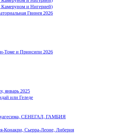
 с Камеруном и Нигерией)
 с Камеруном и Нигерией)
ваториальная Гвинея 2026
Сан-Томе и Принсипи 2026
у, январь 2025
идай или Геледе
туагесима, СЕНЕГАЛ, ГАМБИЯ
ея-Конакри, Сьерра-Леоне, Либерия