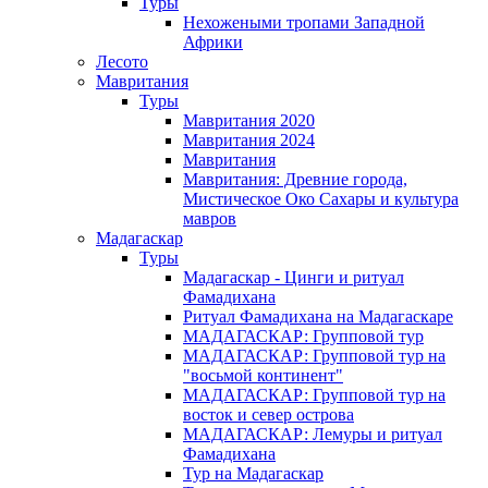
Туры
Нехожеными тропами Западной
Африки
Лесото
Мавритания
Туры
Мавритания 2020
Мавритания 2024
Мавритания
Мавритания: Древние города,
Мистическое Око Сахары и культура
мавров
Мадагаскар
Туры
Мадагаскар - Цинги и ритуал
Фамадихана
Ритуал Фамадихана на Мадагаскаре
МАДАГАСКАР: Групповой тур
МАДАГАСКАР: Групповой тур на
"восьмой континент"
МАДАГАСКАР: Групповой тур на
восток и север острова
МАДАГАСКАР: Лемуры и ритуал
Фамадихана
Тур на Мадагаскар