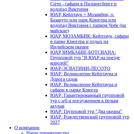
Сити - сафари в Пиланесберге и
водопад Виктория
ЮАР, Кейптаун + Мозамбик, о.
Базаруто или парк Крюгера или
водопад Виктория с парком Чобе (на
майские)
ЮАР, МОЗАМБИК: Кейптаун, сафари
в парке Крюгера и отдых на
Индийском океане
ЮАР,ЗИМБАБВЕ,БОТСВАНА:
Групповой тур "В ЮАР на поезде
королей"
ЮАР-ЭСВАТИНИ-ЛЕСОТО
ЮАР: Великолепие Кейптауна и
Дорога садов
ЮАР: Великолепие Кейптауна и
сафари в парке Крюгер
ЮАР: Гарантированный групповой
тур с а/б и погружением к белым
акулам
ЮАР: Групповой тур "Два океана"
ЮАР: Рождественский групповой тур
2027
О компании
Наши преимущества