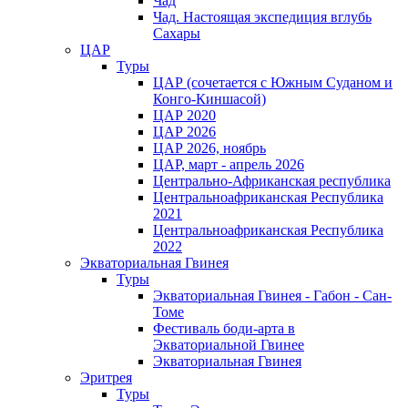
Чад
Чад. Настоящая экспедиция вглубь
Сахары
ЦАР
Туры
ЦАР (сочетается с Южным Суданом и
Конго-Киншасой)
ЦАР 2020
ЦАР 2026
ЦАР 2026, ноябрь
ЦАР, март - апрель 2026
Центрально-Африканская республика
Центральноафриканская Республика
2021
Центральноафриканская Республика
2022
Экваториальная Гвинея
Туры
Экваториальная Гвинея - Габон - Сан-
Томе
Фестиваль боди-арта в
Экваториальной Гвинее
Экваториальная Гвинея
Эритрея
Туры