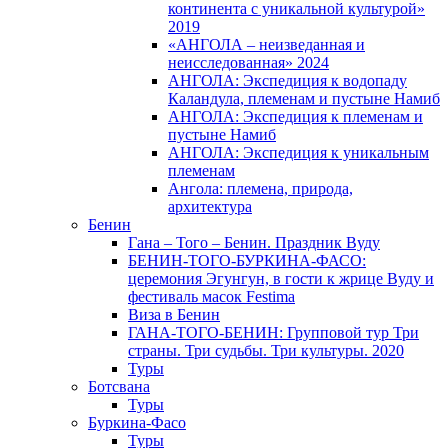
континента с уникальной культурой»
2019
«АНГОЛА – неизведанная и
неисследованная» 2024
АНГОЛА: Экспедиция к водопаду
Каландула, племенам и пустыне Намиб
АНГОЛА: Экспедиция к племенам и
пустыне Намиб
АНГОЛА: Экспедиция к уникальным
племенам
Ангола: племена, природа,
архитектура
Бенин
Гана – Того – Бенин. Праздник Вуду
БЕНИН-ТОГО-БУРКИНА-ФАСО:
церемония Эгунгун, в гости к жрице Вуду и
фестиваль масок Festima
Виза в Бенин
ГАНА-ТОГО-БЕНИН: Групповой тур Три
страны. Три судьбы. Три культуры. 2020
Туры
Ботсвана
Туры
Буркина-Фасо
Туры