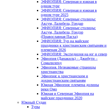
ЭФИОПИЯ: Северная и южная в
одном туре
ЭФИОПИЯ: Северная и южная в
одном туре 2025
ЭФИОПИЯ: Северные столицы:
Аксум, Лалибела, Гондар
ЭФИОПИЯ: Северные столицы:
Аксум, Лалибела, Гондэр
(Православная Пасха)
ЭФИОПИЯ: Тур на майские
праздники к христианским святыням и
племенам 2026
ЭФИОПИЯ: Экспедиция на юг и север
Эфиопия (Данакиль) – Джибути –
Cомалиленд
Эфиопия. Незнакомые страницы
христианства
Эфиопия: к христианским и
дохристианским святыням
Южная Эфиопия: племена долины
реки Омо
Южная и Северная Эфиопия на
майские праздники 2020
Южный Судан
Туры