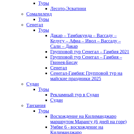
Туры
Лесото-Эсватини
Сомалиленд
Туры
Сенегал
Туры
Дакар – Тамбакунда – Вассаду –
Кедугу – Афиа – Ивол – Вассаду –
Сали – Дакар
Групповой тур Сенегал – Гамбия 2021
Групповой тур Сенегал – Гамбия –
Гвинея-Бисау
Сенегал
Сенегал-Гамбия: Групповой тур на
майские праздники 2025
Судан
Туры
Рекламный тур в Cудан
Cудан
Танзания
Туры
Восхождение на Килиманджаро
маршрутом Марангу (6 дней на горе)
Умбве 6 - восхождение на
Килиманджаро