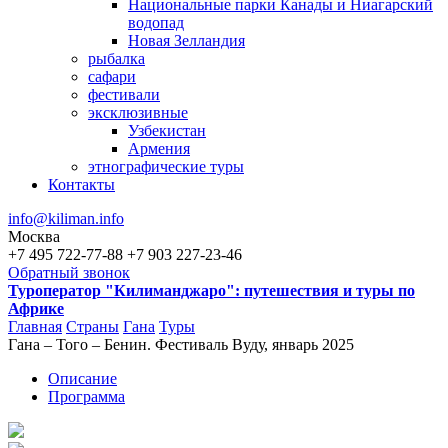
Национальные парки Канады и Ниагарский
водопад
Новая Зелландия
рыбалка
сафари
фестивали
эксклюзивные
Узбекистан
Армения
этнографические туры
Контакты
info@kiliman.info
Москва
+7 495 722-77-88
+7 903 227-23-46
Обратный звонок
Туроператор "Килиманджаро": путешествия и туры по
Африке
Главная
Страны
Гана
Туры
Гана – Того – Бенин. Фестиваль Вуду, январь 2025
Вы здесь
Описание
Программа