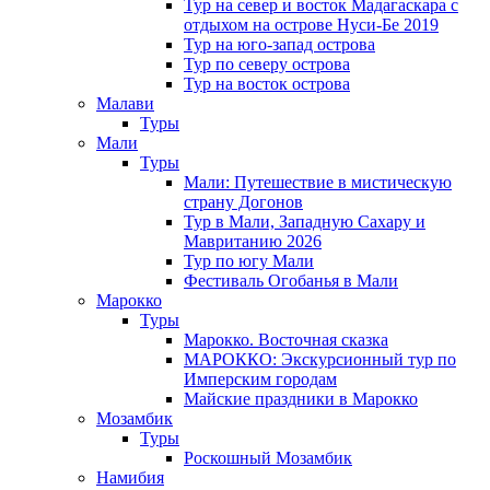
Тур на север и восток Мадагаскара с
отдыхом на острове Нуси-Бе 2019
Тур на юго-запад острова
Тур по северу острова
Тур на восток острова
Малави
Туры
Мали
Туры
Мали: Путешествие в мистическую
страну Догонов
Тур в Мали, Западную Сахару и
Мавританию 2026
Тур по югу Мали
Фестиваль Огобанья в Мали
Марокко
Туры
Марокко. Восточная сказка
МАРОККО: Экскурсионный тур по
Имперским городам
Майские праздники в Марокко
Мозамбик
Туры
Роскошный Мозамбик
Намибия