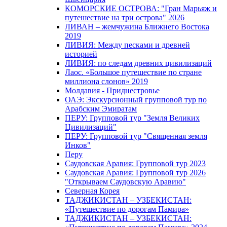
КОМОРСКИЕ ОСТРОВА: "Гран Марьяж и
путешествие на три острова" 2026
ЛИВАН – жемчужина Ближнего Востока
2019
ЛИВИЯ: Между песками и древней
историей
ЛИВИЯ: по следам древних цивилизаций
Лаос. «Большое путешествие по стране
миллиона слонов» 2019
Молдавия - Приднестровье
ОАЭ: Экскурсионный групповой тур по
Арабским Эмиратам
ПЕРУ: Групповой тур "Земля Великих
Цивилизаций"
ПЕРУ: Групповой тур "Священная земля
Инков"
Перу
Саудовская Аравия: Групповой тур 2023
Саудовская Аравия: Групповой тур 2026
"Открываем Саудовскую Аравию"
Северная Корея
ТАДЖИКИСТАН – УЗБЕКИСТАН:
«Путешествие по дорогам Памира»
ТАДЖИКИСТАН – УЗБЕКИСТАН: