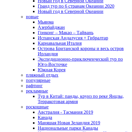
Новый год в Северной Океании
Гранд тур по 6 странам Океании 2020
Новый год в Северной Океании
новые
Мьянма
Азербайджан
Гонконг – Макао – Тайвань
Испанская Андалусия + Гибралтар
Карнавальная Италия
Острова Британской короны и весь остров
Ирландия
Экспедиционно-приключенческий тур по
Юго-Восточке
Южная Корея
пляжный отдых
популярные
рафтинг
рекламные
Тур в Китай: панды, круиз по реке Янцзы,
Терракотовая армия
роскошные
Австралия - Тасмания 2019
Канада
Манящая Новая Зеландия 2019
Национальные парки Канады