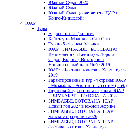
Южный Cудан 2020
Южный Cудан
Южный Судан (сочетается с ЦАР и
Конго-Киншасой)
ЮАР
Туры
Африканская Трилогия
Кейптаун - Мадикве - Сан Сити
Тур по 5 странам Африки
ЮАР - ЗИМБАБВЕ - БОТСВАНА:
Великолепный Кейптаун, Дорога
Садов, Водопад Виктория и
Национальный парк Чобе 2019
ЮАР: «Фестиваль китов в Херманусе»
2019
Гарантированный тур «4 страны: ЮАР
- Мозамбик - Эсватини - Лесото» (с а/б)
Групповой тур по трем странам: ЮАР
– ЗИМБАБВЕ – БОТСВАНА 2018
ЗИМБАБВЕ, БОТСВАНА, ЮАР:
Новый год 2027 в южной Африке
ЗИМБАБВЕ, БОТСВАНА, ЮАР:
майские праздники 2026
ЗИМБАБВЕ, БОТСВАНА, ЮАР:
фестиваль китов в Херманусе