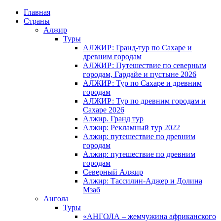
Главная
Страны
Алжир
Туры
АЛЖИР: Гранд-тур по Сахаре и
древним городам
АЛЖИР: Путешествие по северным
городам, Гардайе и пустыне 2026
АЛЖИР: Тур по Сахаре и древним
городам
АЛЖИР: Тур по древним городам и
Сахаре 2026
Алжир. Гранд тур
Алжир: Рекламный тур 2022
Алжир: путешествие по древним
городам
Алжир: путешествие по древним
городам
Северный Алжир
Алжир: Тассилин-Аджер и Долина
Мзаб
Ангола
Туры
«АНГОЛА – жемчужина африканского