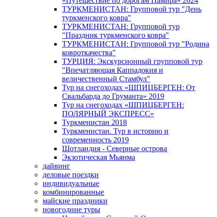
«Путешествие по дорогам Памира» 2024
ТУРКМЕНИСТАН: Групповой тур "День
туркменского ковра"
ТУРКМЕНИСТАН: Групповой тур
"Праздник туркменского ковра"
ТУРКМЕНИСТАН: Групповой тур "Родина
ковроткачества"
ТУРЦИЯ: Экскурсионный групповой тур
"Впечатляющая Каппадокия и
величественный Стамбул"
Тур на снегоходах «ШПИЦБЕРГЕН: От
Свальбарда до Груманта» 2019
Тур на снегоходах «ШПИЦБЕРГЕН:
ПОЛЯРНЫЙ ЭКСПРЕСС»
Туркменистан 2018
Туркменистан. Тур в историю и
современность 2019
Шотландия - Северные острова
Экзотическая Мьянма
дайвинг
деловые поездки
индивидуальные
комбинированные
майские праздники
новогодние туры