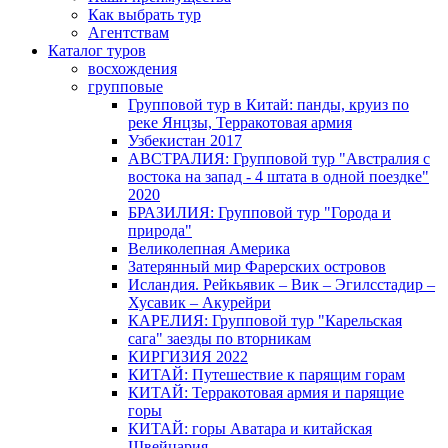
Как выбрать тур
Агентствам
Каталог туров
восхождения
групповые
Групповой тур в Китай: панды, круиз по
реке Янцзы, Терракотовая армия
Узбекистан 2017
АВСТРАЛИЯ: Групповой тур "Австралия с
востока на запад - 4 штата в одной поездке"
2020
БРАЗИЛИЯ: Групповой тур "Города и
природа"
Великолепная Америка
Затерянный мир Фарерских островов
Исландия. Рейкьявик – Вик – Эгилсстадир –
Хусавик – Акурейри
КАРЕЛИЯ: Групповой тур "Карельская
сага" заезды по вторникам
КИРГИЗИЯ 2022
КИТАЙ: Путешествие к парящим горам
КИТАЙ: Терракотовая армия и парящие
горы
КИТАЙ: горы Аватара и китайская
Швейцария