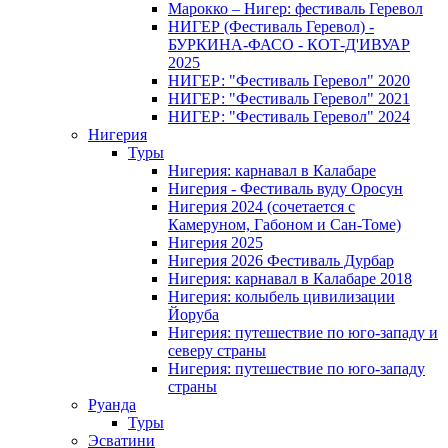
Марокко – Нигер: фестиваль Геревол
НИГЕР (Фестиваль Геревол) -
БУРКИНА-ФАСО - КОТ-Д'ИВУАР
2025
НИГЕР: "Фестиваль Геревол" 2020
НИГЕР: "Фестиваль Геревол" 2021
НИГЕР: "Фестиваль Геревол" 2024
Нигерия
Туры
Нигерия: карнавал в Калабаре
Нигерия - Фестиваль вуду Оросун
Нигерия 2024 (сочетается с
Камеруном, Габоном и Сан-Томе)
Нигерия 2025
Нигерия 2026 Фестиваль Дурбар
Нигерия: карнавал в Калабаре 2018
Нигерия: колыбель цивилизации
Йоруба
Нигерия: путешествие по юго-западу и
северу страны
Нигерия: путешествие по юго-западу
страны
Руанда
Туры
Эсватини