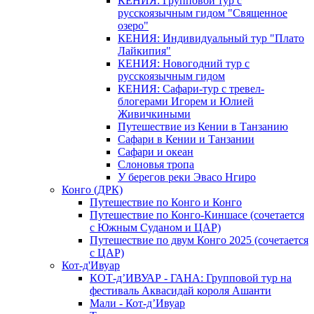
КЕНИЯ: Групповой тур с
русскоязычным гидом "Священное
озеро"
КЕНИЯ: Индивидуальный тур "Плато
Лайкипия"
КЕНИЯ: Новогодний тур с
русскоязычным гидом
КЕНИЯ: Сафари-тур с тревел-
блогерами Игорем и Юлией
Живичкиными
Путешествие из Кении в Танзанию
Сафари в Кении и Танзании
Сафари и океан
Слоновья тропа
У берегов реки Эвасо Нгиро
Конго (ДРК)
Путешествие по Конго и Конго
Путешествие по Конго-Киншасе (сочетается
с Южным Суданом и ЦАР)
Путешествие по двум Конго 2025 (сочетается
с ЦАР)
Кот-д'Ивуар
КОТ-д’ИВУАР - ГАНА: Групповой тур на
фестиваль Аквасидай короля Ашанти
Мали - Кот-д’Ивуар