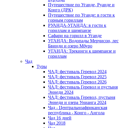
Путешествие по Уганде, Руанде и
Конго (ДРК)
Путешествие по Уганде: в гости к
горным гориллам
РУАНДА-УГАНДА: в гости к
гориллам и шимпанзе
Сафари на горилл в Уганде
УГАНДА: Водопады Мерчисон, лес
Бвинди и озеро Мбуро
УГАНДА: Трекинги к шимпанзе и
гориллам
Чад
Туры
ЧАД: фестиваль Геревол 2024
ЧАД: фестиваль Геревол 2025
ЧАД: фестиваль Геревол 2026
ЧАД: фестиваль Геревол и пустыня
Эннеди 2024
ЧАД: фестиваль Геревол, пустыня
Эннеди и озера Унианга 2024
Чад - Центральноафриканская
республика - Конго - Ангола
Чад 16 дней
Чад 2018