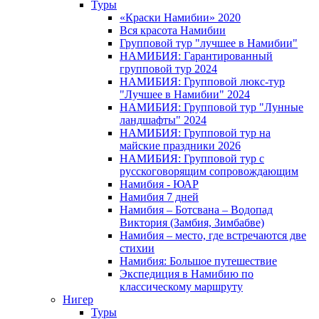
Туры
«Краски Намибии» 2020
Вся красота Намибии
Групповой тур "лучшее в Намибии"
НАМИБИЯ: Гарантированный
групповой тур 2024
НАМИБИЯ: Групповой люкс-тур
"Лучшее в Намибии" 2024
НАМИБИЯ: Групповой тур "Лунные
ландшафты" 2024
НАМИБИЯ: Групповой тур на
майские праздники 2026
НАМИБИЯ: Групповой тур с
русскоговорящим сопровождающим
Намибия - ЮАР
Намибия 7 дней
Намибия – Ботсвана – Водопад
Виктория (Замбия, Зимбабве)
Намибия – место, где встречаются две
стихии
Намибия: Большое путешествие
Экспедиция в Намибию по
классическому маршруту
Нигер
Туры