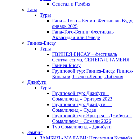
Сенегал и Гамбия
Гана
Туры
Гана – Того – Бенин. Фестиваль Вуду,
январь 2025
Гана-Того-Бенин: Фестиваль
Аквасидай или Геледе
Гвинея-Бисау
Туры
ГВИНЕЯ-БИСАУ – фестиваль
Септуагесима, СЕНЕГАЛ, ГАМБИЯ
Гвинея-Бисау
Групповой тур: Гвинея-Бисау, Гвинея-
Конакри, Сьерра-Леоне, Либерия
Джибути
Туры
Групповой тур: Джибути –
Cомалиленд – Эритрея 2023
Групповой тур: Джибути —
Сомалиленд – Судан
Групповой тур: Эритрея – Джибути –
Сомалиленд – Сомали 2026
Тур Cомалиленд – Джибути
Замбия
ЗАМБИЯ - МАЛАВИ: Церемония Куламба