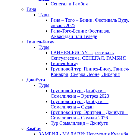
Сенегал и Гамбия
Гана
Туры
Гана – Того – Бенин. Фестиваль Вуду,
январь 2025
Гана-Того-Бенин: Фестиваль
Аквасидай или Геледе
Гвинея-Бисау
Туры
ГВИНЕЯ-БИСАУ – фестиваль
Септуагесима, СЕНЕГАЛ, ГАМБИЯ
Гвинея-Бисау
Групповой тур: Гвинея-Бисау, Гвинея-
Конакри, Сьерра-Леоне, Либерия
Джибути
Туры
Групповой тур: Джибути –
Cомалиленд – Эритрея 2023
Групповой тур: Джибути —
Сомалиленд – Судан
Групповой тур: Эритрея – Джибути –
Сомалиленд – Сомали 2026
Тур Cомалиленд – Джибути
Замбия
ЗАМБИЯ - МАЛАВИ: Церемония Куламба