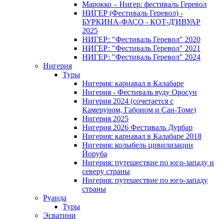
Марокко – Нигер: фестиваль Геревол
НИГЕР (Фестиваль Геревол) -
БУРКИНА-ФАСО - КОТ-Д'ИВУАР
2025
НИГЕР: "Фестиваль Геревол" 2020
НИГЕР: "Фестиваль Геревол" 2021
НИГЕР: "Фестиваль Геревол" 2024
Нигерия
Туры
Нигерия: карнавал в Калабаре
Нигерия - Фестиваль вуду Оросун
Нигерия 2024 (сочетается с
Камеруном, Габоном и Сан-Томе)
Нигерия 2025
Нигерия 2026 Фестиваль Дурбар
Нигерия: карнавал в Калабаре 2018
Нигерия: колыбель цивилизации
Йоруба
Нигерия: путешествие по юго-западу и
северу страны
Нигерия: путешествие по юго-западу
страны
Руанда
Туры
Эсватини