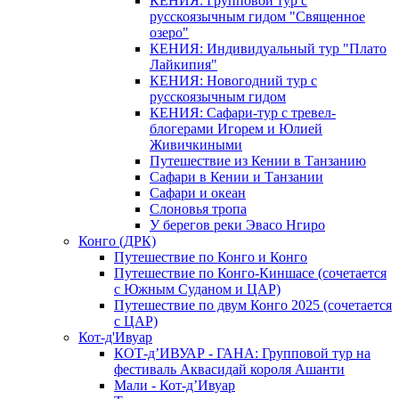
КЕНИЯ: Групповой тур с
русскоязычным гидом "Священное
озеро"
КЕНИЯ: Индивидуальный тур "Плато
Лайкипия"
КЕНИЯ: Новогодний тур с
русскоязычным гидом
КЕНИЯ: Сафари-тур с тревел-
блогерами Игорем и Юлией
Живичкиными
Путешествие из Кении в Танзанию
Сафари в Кении и Танзании
Сафари и океан
Слоновья тропа
У берегов реки Эвасо Нгиро
Конго (ДРК)
Путешествие по Конго и Конго
Путешествие по Конго-Киншасе (сочетается
с Южным Суданом и ЦАР)
Путешествие по двум Конго 2025 (сочетается
с ЦАР)
Кот-д'Ивуар
КОТ-д’ИВУАР - ГАНА: Групповой тур на
фестиваль Аквасидай короля Ашанти
Мали - Кот-д’Ивуар