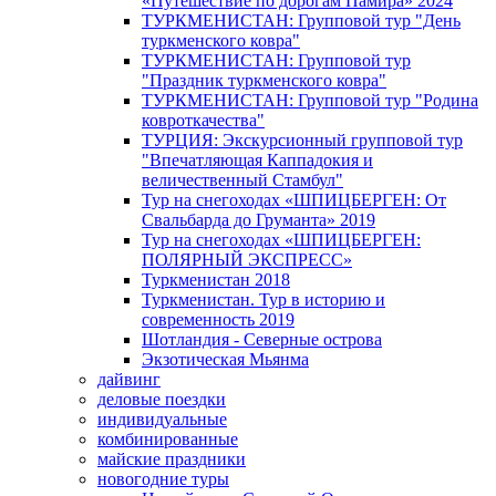
«Путешествие по дорогам Памира» 2024
ТУРКМЕНИСТАН: Групповой тур "День
туркменского ковра"
ТУРКМЕНИСТАН: Групповой тур
"Праздник туркменского ковра"
ТУРКМЕНИСТАН: Групповой тур "Родина
ковроткачества"
ТУРЦИЯ: Экскурсионный групповой тур
"Впечатляющая Каппадокия и
величественный Стамбул"
Тур на снегоходах «ШПИЦБЕРГЕН: От
Свальбарда до Груманта» 2019
Тур на снегоходах «ШПИЦБЕРГЕН:
ПОЛЯРНЫЙ ЭКСПРЕСС»
Туркменистан 2018
Туркменистан. Тур в историю и
современность 2019
Шотландия - Северные острова
Экзотическая Мьянма
дайвинг
деловые поездки
индивидуальные
комбинированные
майские праздники
новогодние туры