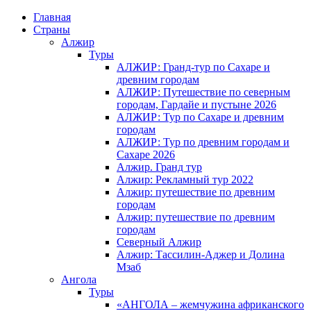
Главная
Страны
Алжир
Туры
АЛЖИР: Гранд-тур по Сахаре и
древним городам
АЛЖИР: Путешествие по северным
городам, Гардайе и пустыне 2026
АЛЖИР: Тур по Сахаре и древним
городам
АЛЖИР: Тур по древним городам и
Сахаре 2026
Алжир. Гранд тур
Алжир: Рекламный тур 2022
Алжир: путешествие по древним
городам
Алжир: путешествие по древним
городам
Северный Алжир
Алжир: Тассилин-Аджер и Долина
Мзаб
Ангола
Туры
«АНГОЛА – жемчужина африканского