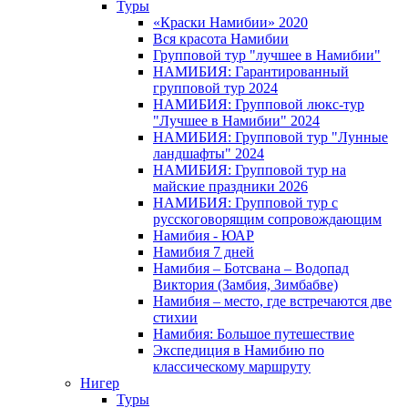
Туры
«Краски Намибии» 2020
Вся красота Намибии
Групповой тур "лучшее в Намибии"
НАМИБИЯ: Гарантированный
групповой тур 2024
НАМИБИЯ: Групповой люкс-тур
"Лучшее в Намибии" 2024
НАМИБИЯ: Групповой тур "Лунные
ландшафты" 2024
НАМИБИЯ: Групповой тур на
майские праздники 2026
НАМИБИЯ: Групповой тур с
русскоговорящим сопровождающим
Намибия - ЮАР
Намибия 7 дней
Намибия – Ботсвана – Водопад
Виктория (Замбия, Зимбабве)
Намибия – место, где встречаются две
стихии
Намибия: Большое путешествие
Экспедиция в Намибию по
классическому маршруту
Нигер
Туры