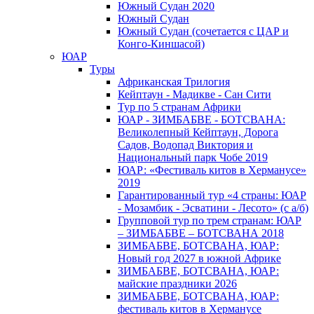
Южный Cудан 2020
Южный Cудан
Южный Судан (сочетается с ЦАР и
Конго-Киншасой)
ЮАР
Туры
Африканская Трилогия
Кейптаун - Мадикве - Сан Сити
Тур по 5 странам Африки
ЮАР - ЗИМБАБВЕ - БОТСВАНА:
Великолепный Кейптаун, Дорога
Садов, Водопад Виктория и
Национальный парк Чобе 2019
ЮАР: «Фестиваль китов в Херманусе»
2019
Гарантированный тур «4 страны: ЮАР
- Мозамбик - Эсватини - Лесото» (с а/б)
Групповой тур по трем странам: ЮАР
– ЗИМБАБВЕ – БОТСВАНА 2018
ЗИМБАБВЕ, БОТСВАНА, ЮАР:
Новый год 2027 в южной Африке
ЗИМБАБВЕ, БОТСВАНА, ЮАР:
майские праздники 2026
ЗИМБАБВЕ, БОТСВАНА, ЮАР:
фестиваль китов в Херманусе