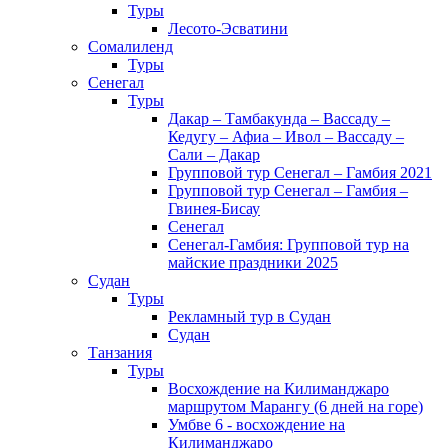
Туры
Лесото-Эсватини
Сомалиленд
Туры
Сенегал
Туры
Дакар – Тамбакунда – Вассаду –
Кедугу – Афиа – Ивол – Вассаду –
Сали – Дакар
Групповой тур Сенегал – Гамбия 2021
Групповой тур Сенегал – Гамбия –
Гвинея-Бисау
Сенегал
Сенегал-Гамбия: Групповой тур на
майские праздники 2025
Судан
Туры
Рекламный тур в Cудан
Cудан
Танзания
Туры
Восхождение на Килиманджаро
маршрутом Марангу (6 дней на горе)
Умбве 6 - восхождение на
Килиманджаро