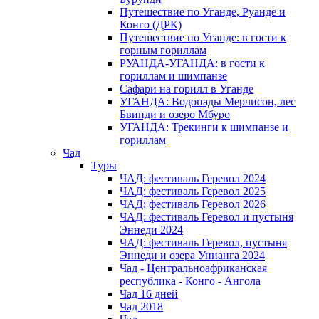
Путешествие по Уганде, Руанде и
Конго (ДРК)
Путешествие по Уганде: в гости к
горным гориллам
РУАНДА-УГАНДА: в гости к
гориллам и шимпанзе
Сафари на горилл в Уганде
УГАНДА: Водопады Мерчисон, лес
Бвинди и озеро Мбуро
УГАНДА: Трекинги к шимпанзе и
гориллам
Чад
Туры
ЧАД: фестиваль Геревол 2024
ЧАД: фестиваль Геревол 2025
ЧАД: фестиваль Геревол 2026
ЧАД: фестиваль Геревол и пустыня
Эннеди 2024
ЧАД: фестиваль Геревол, пустыня
Эннеди и озера Унианга 2024
Чад - Центральноафриканская
республика - Конго - Ангола
Чад 16 дней
Чад 2018