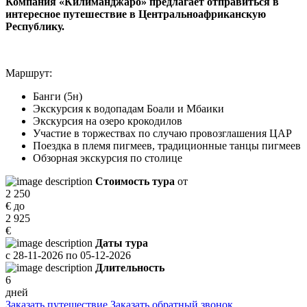
Компания «Килиманджаро» предлагает отправиться в
интересное путешествие в Центральноафриканскую
Республику.
Маршрут:
Банги (5н)
Экскурсия к водопадам Боали и Мбаики
Экскурсия на озеро крокодилов
Участие в торжествах по случаю провозглашения ЦАР
Поездка в племя пигмеев, традиционные танцы пигмеев
Обзорная экскурсия по столице
Стоимость тура
от
2 250
€
до
2 925
€
Даты тура
с
28-11-2026
по
05-12-2026
Длительность
6
дней
Заказать путешествие
Заказать обратный звонок