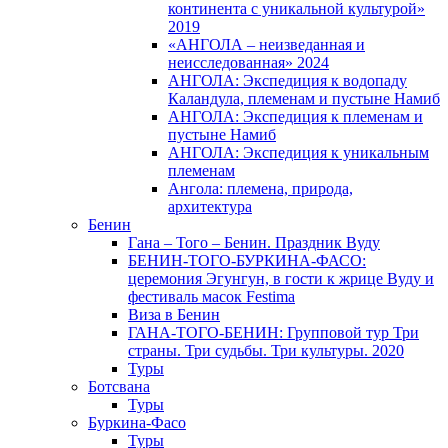
континента с уникальной культурой»
2019
«АНГОЛА – неизведанная и
неисследованная» 2024
АНГОЛА: Экспедиция к водопаду
Каландула, племенам и пустыне Намиб
АНГОЛА: Экспедиция к племенам и
пустыне Намиб
АНГОЛА: Экспедиция к уникальным
племенам
Ангола: племена, природа,
архитектура
Бенин
Гана – Того – Бенин. Праздник Вуду
БЕНИН-ТОГО-БУРКИНА-ФАСО:
церемония Эгунгун, в гости к жрице Вуду и
фестиваль масок Festima
Виза в Бенин
ГАНА-ТОГО-БЕНИН: Групповой тур Три
страны. Три судьбы. Три культуры. 2020
Туры
Ботсвана
Туры
Буркина-Фасо
Туры