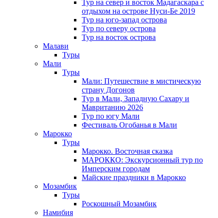
Тур на север и восток Мадагаскара с
отдыхом на острове Нуси-Бе 2019
Тур на юго-запад острова
Тур по северу острова
Тур на восток острова
Малави
Туры
Мали
Туры
Мали: Путешествие в мистическую
страну Догонов
Тур в Мали, Западную Сахару и
Мавританию 2026
Тур по югу Мали
Фестиваль Огобанья в Мали
Марокко
Туры
Марокко. Восточная сказка
МАРОККО: Экскурсионный тур по
Имперским городам
Майские праздники в Марокко
Мозамбик
Туры
Роскошный Мозамбик
Намибия