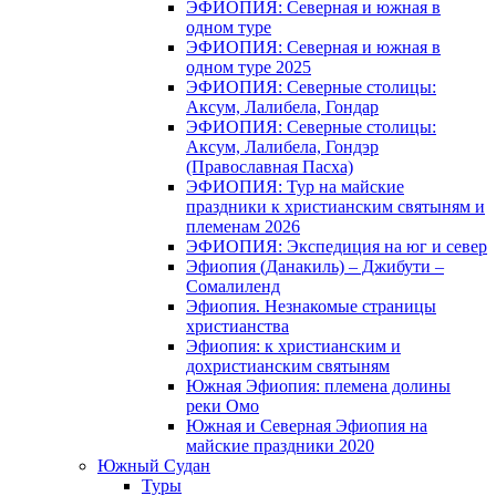
ЭФИОПИЯ: Северная и южная в
одном туре
ЭФИОПИЯ: Северная и южная в
одном туре 2025
ЭФИОПИЯ: Северные столицы:
Аксум, Лалибела, Гондар
ЭФИОПИЯ: Северные столицы:
Аксум, Лалибела, Гондэр
(Православная Пасха)
ЭФИОПИЯ: Тур на майские
праздники к христианским святыням и
племенам 2026
ЭФИОПИЯ: Экспедиция на юг и север
Эфиопия (Данакиль) – Джибути –
Cомалиленд
Эфиопия. Незнакомые страницы
христианства
Эфиопия: к христианским и
дохристианским святыням
Южная Эфиопия: племена долины
реки Омо
Южная и Северная Эфиопия на
майские праздники 2020
Южный Судан
Туры