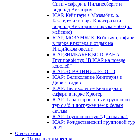
Сити - сафари в Пиланесберге и
водопад Виктория
ЮАР, Кейптаун + Мозамбик, о.
Базаруто или парк Крюгера или
водопад Виктория с парком Чобе (на
майские)
ЮАР, МОЗАМБИК: Кейптаун, сафари
в парке Крюгера и отдых на
Индийском океане
ЮАР,ЗИМБАБВЕ,БОТСВАНА:
Групповой тур "В ЮАР на поезде
королей"
ЮАР-ЭСВАТИНИ-ЛЕСОТО
ЮАР: Великолепие Кейптауна и
Дорога садов
ЮАР: Великолепие Кейптауна и
сафари в парке Крюгер
ЮАР: Гарантированный групповой
тур с а/б и погружением к белым
акулам
ЮАР: Групповой тур "Два океана"
ЮАР: Рождественский групповой тур
2027
О компании
Наши преимущества