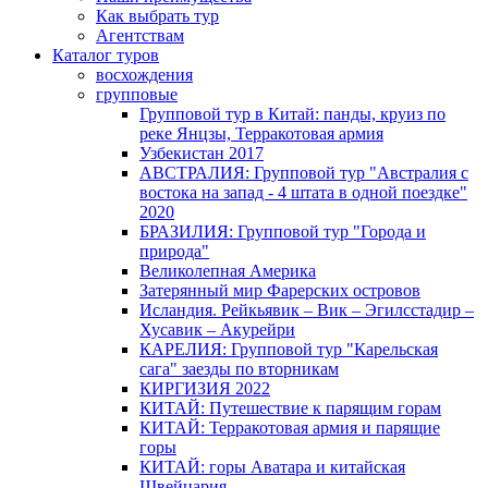
Как выбрать тур
Агентствам
Каталог туров
восхождения
групповые
Групповой тур в Китай: панды, круиз по
реке Янцзы, Терракотовая армия
Узбекистан 2017
АВСТРАЛИЯ: Групповой тур "Австралия с
востока на запад - 4 штата в одной поездке"
2020
БРАЗИЛИЯ: Групповой тур "Города и
природа"
Великолепная Америка
Затерянный мир Фарерских островов
Исландия. Рейкьявик – Вик – Эгилсстадир –
Хусавик – Акурейри
КАРЕЛИЯ: Групповой тур "Карельская
сага" заезды по вторникам
КИРГИЗИЯ 2022
КИТАЙ: Путешествие к парящим горам
КИТАЙ: Терракотовая армия и парящие
горы
КИТАЙ: горы Аватара и китайская
Швейцария