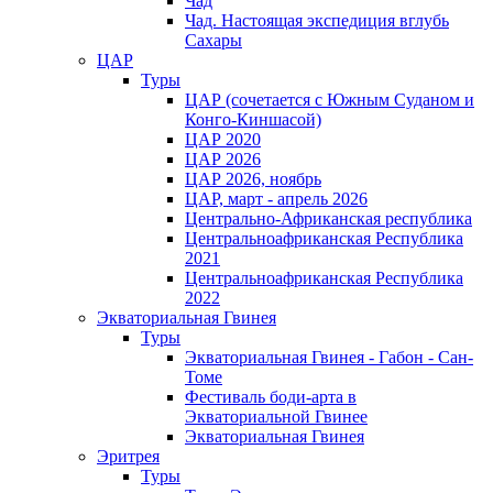
Чад
Чад. Настоящая экспедиция вглубь
Сахары
ЦАР
Туры
ЦАР (сочетается с Южным Суданом и
Конго-Киншасой)
ЦАР 2020
ЦАР 2026
ЦАР 2026, ноябрь
ЦАР, март - апрель 2026
Центрально-Африканская республика
Центральноафриканская Республика
2021
Центральноафриканская Республика
2022
Экваториальная Гвинея
Туры
Экваториальная Гвинея - Габон - Сан-
Томе
Фестиваль боди-арта в
Экваториальной Гвинее
Экваториальная Гвинея
Эритрея
Туры