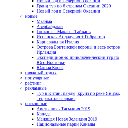
Новый год в Северной Океании
Гранд тур по 6 странам Океании 2020
Новый год в Северной Океании
новые
Мьянма
Азербайджан
Гонконг – Макао – Тайвань
Испанская Андалусия + Гибралтар
Карнавальная Италия
Острова Британской короны и весь остров
Ирландия
Экспедиционно-приключенческий тур по
Юго-Восточке
Южная Корея
пляжный отдых
популярные
рафтинг
рекламные
Тур в Китай: панды, круиз по реке Янцзы,
Терракотовая армия
роскошные
Австралия - Тасмания 2019
Канада
Манящая Новая Зеландия 2019
Национальные парки Канады