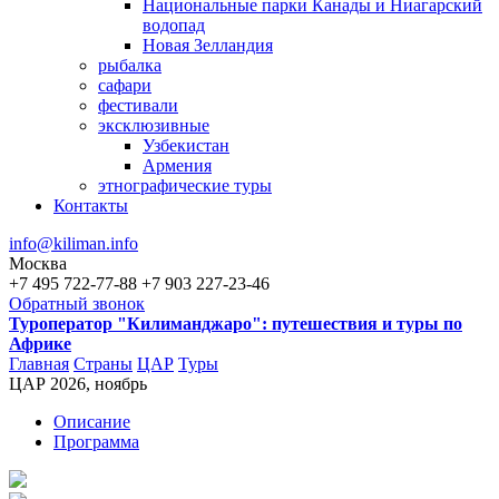
Национальные парки Канады и Ниагарский
водопад
Новая Зелландия
рыбалка
сафари
фестивали
эксклюзивные
Узбекистан
Армения
этнографические туры
Контакты
info@kiliman.info
Москва
+7 495 722-77-88
+7 903 227-23-46
Обратный звонок
Туроператор "Килиманджаро": путешествия и туры по
Африке
Главная
Страны
ЦАР
Туры
ЦАР 2026, ноябрь
Вы здесь
Описание
Программа