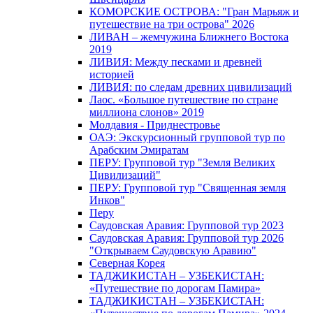
КОМОРСКИЕ ОСТРОВА: "Гран Марьяж и
путешествие на три острова" 2026
ЛИВАН – жемчужина Ближнего Востока
2019
ЛИВИЯ: Между песками и древней
историей
ЛИВИЯ: по следам древних цивилизаций
Лаос. «Большое путешествие по стране
миллиона слонов» 2019
Молдавия - Приднестровье
ОАЭ: Экскурсионный групповой тур по
Арабским Эмиратам
ПЕРУ: Групповой тур "Земля Великих
Цивилизаций"
ПЕРУ: Групповой тур "Священная земля
Инков"
Перу
Саудовская Аравия: Групповой тур 2023
Саудовская Аравия: Групповой тур 2026
"Открываем Саудовскую Аравию"
Северная Корея
ТАДЖИКИСТАН – УЗБЕКИСТАН:
«Путешествие по дорогам Памира»
ТАДЖИКИСТАН – УЗБЕКИСТАН: