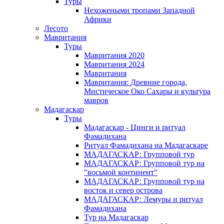
Туры
Нехожеными тропами Западной
Африки
Лесото
Мавритания
Туры
Мавритания 2020
Мавритания 2024
Мавритания
Мавритания: Древние города,
Мистическое Око Сахары и культура
мавров
Мадагаскар
Туры
Мадагаскар - Цинги и ритуал
Фамадихана
Ритуал Фамадихана на Мадагаскаре
МАДАГАСКАР: Групповой тур
МАДАГАСКАР: Групповой тур на
"восьмой континент"
МАДАГАСКАР: Групповой тур на
восток и север острова
МАДАГАСКАР: Лемуры и ритуал
Фамадихана
Тур на Мадагаскар