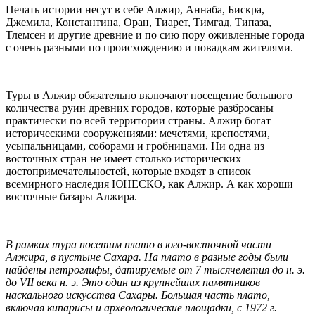
Печать истории несут в себе Алжир, Аннаба, Бискра,
Джемила, Константина, Оран, Тиарет, Тимгад, Типаза,
Тлемсен и другие древние и по сию пору оживленные города
с очень разными по происхождению и повадкам жителями.
Туры в Алжир обязательно включают посещение большого
количества руин древних городов, которые разбросаны
практически по всей территории страны. Алжир богат
историческими сооружениями: мечетями, крепостями,
усыпальницами, соборами и гробницами. Ни одна из
восточных стран не имеет столько исторических
достопримечательностей, которые входят в список
всемирного наследия ЮНЕСКО, как Алжир. А как хороши
восточные базары Алжира.
В рамках тура посетим плато в юго-восточной части
Алжира, в пустыне Сахара. На плато в разные годы были
найдены петроглифы, датируемые от 7 тысячелетия до н. э.
до VII века н. э. Это один из крупнейших памятников
наскального искусства Сахары.
Большая часть плато,
включая кипарисы и археологические площадки, с 1972 г.