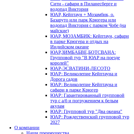
Сити - сафари в Пиланесберге и
водопад Виктория
ЮАР, Кейптаун + Мозамбик, о.
Базаруто или парк Крюгера или
водопад Виктория с парком Чобе (на
майские)
ЮАР, МОЗАМБИК: Кейптаун, сафари
в парке Крюгера и отдых на
Индийском океане
ЮАР,ЗИМБАБВЕ,БОТСВАНА:
Групповой тур "В ЮАР на поезде
королей"
ЮАР-ЭСВАТИНИ-ЛЕСОТО
ЮАР: Великолепие Кейптауна и
Дорога садов
ЮАР: Великолепие Кейптауна и
сафари в парке Крюгер
ЮАР: Гарантированный групповой
тур с а/б и погружением к белым
акулам
ЮАР: Групповой тур "Два океана"
ЮАР: Рождественский групповой тур
2027
О компании
Наши преимущества