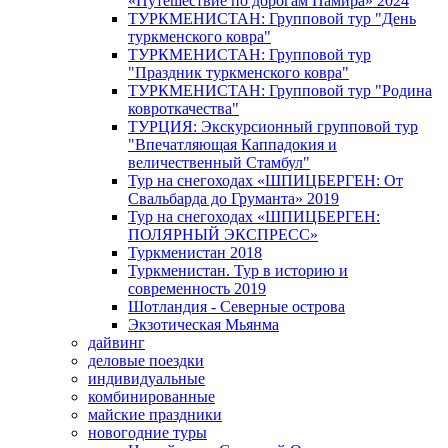
«Путешествие по дорогам Памира» 2024
ТУРКМЕНИСТАН: Групповой тур "День
туркменского ковра"
ТУРКМЕНИСТАН: Групповой тур
"Праздник туркменского ковра"
ТУРКМЕНИСТАН: Групповой тур "Родина
ковроткачества"
ТУРЦИЯ: Экскурсионный групповой тур
"Впечатляющая Каппадокия и
величественный Стамбул"
Тур на снегоходах «ШПИЦБЕРГЕН: От
Свальбарда до Груманта» 2019
Тур на снегоходах «ШПИЦБЕРГЕН:
ПОЛЯРНЫЙ ЭКСПРЕСС»
Туркменистан 2018
Туркменистан. Тур в историю и
современность 2019
Шотландия - Северные острова
Экзотическая Мьянма
дайвинг
деловые поездки
индивидуальные
комбинированные
майские праздники
новогодние туры