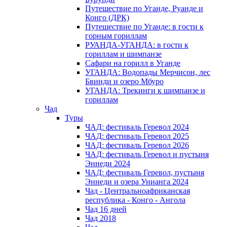
Путешествие по Уганде, Руанде и
Конго (ДРК)
Путешествие по Уганде: в гости к
горным гориллам
РУАНДА-УГАНДА: в гости к
гориллам и шимпанзе
Сафари на горилл в Уганде
УГАНДА: Водопады Мерчисон, лес
Бвинди и озеро Мбуро
УГАНДА: Трекинги к шимпанзе и
гориллам
Чад
Туры
ЧАД: фестиваль Геревол 2024
ЧАД: фестиваль Геревол 2025
ЧАД: фестиваль Геревол 2026
ЧАД: фестиваль Геревол и пустыня
Эннеди 2024
ЧАД: фестиваль Геревол, пустыня
Эннеди и озера Унианга 2024
Чад - Центральноафриканская
республика - Конго - Ангола
Чад 16 дней
Чад 2018