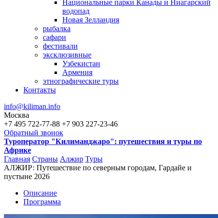
Национальные парки Канады и Ниагарский
водопад
Новая Зелландия
рыбалка
сафари
фестивали
эксклюзивные
Узбекистан
Армения
этнографические туры
Контакты
info@kiliman.info
Москва
+7 495 722-77-88
+7 903 227-23-46
Обратный звонок
Туроператор "Килиманджаро": путешествия и туры по
Африке
Главная
Страны
Алжир
Туры
АЛЖИР: Путешествие по северным городам, Гардайе и
Вы здесь
пустыне 2026
Описание
Программа