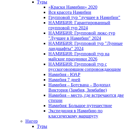
Туры
«Краски Намибии» 2020
Вся красота Намибии
Групповой тур "лучшее в Намибии"
НАМИБИЯ: Гарантированный
групповой тур 2024
НАМИБИЯ: Групповой люкс-тур
"Лучшее в Намибии" 2024
НАМИБИЯ: Групповой тур "Лунные
ландшафты" 2024
НАМИБИЯ: Групповой тур на
майские праздники 2026
НАМИБИЯ: Групповой тур с
русскоговорящим сопровождающим
Намибия - ЮАР
Намибия 7 дней
Намибия – Ботсвана – Водопад
Виктория (Замбия, Зимбабве)
Намибия – место, где встречаются две
стихии
Намибия: Большое путешествие
Экспедиция в Намибию по
классическому маршруту
Нигер
Туры