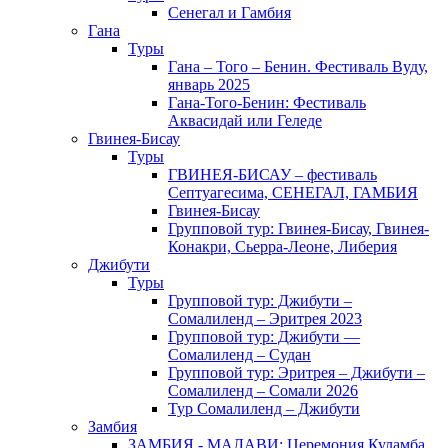
Сенегал и Гамбия
Гана
Туры
Гана – Того – Бенин. Фестиваль Вуду,
январь 2025
Гана-Того-Бенин: Фестиваль
Аквасидай или Геледе
Гвинея-Бисау
Туры
ГВИНЕЯ-БИСАУ – фестиваль
Септуагесима, СЕНЕГАЛ, ГАМБИЯ
Гвинея-Бисау
Групповой тур: Гвинея-Бисау, Гвинея-
Конакри, Сьерра-Леоне, Либерия
Джибути
Туры
Групповой тур: Джибути –
Cомалиленд – Эритрея 2023
Групповой тур: Джибути —
Сомалиленд – Судан
Групповой тур: Эритрея – Джибути –
Сомалиленд – Сомали 2026
Тур Cомалиленд – Джибути
Замбия
ЗАМБИЯ - МАЛАВИ: Церемония Куламба