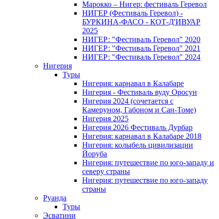
Марокко – Нигер: фестиваль Геревол
НИГЕР (Фестиваль Геревол) -
БУРКИНА-ФАСО - КОТ-Д'ИВУАР
2025
НИГЕР: "Фестиваль Геревол" 2020
НИГЕР: "Фестиваль Геревол" 2021
НИГЕР: "Фестиваль Геревол" 2024
Нигерия
Туры
Нигерия: карнавал в Калабаре
Нигерия - Фестиваль вуду Оросун
Нигерия 2024 (сочетается с
Камеруном, Габоном и Сан-Томе)
Нигерия 2025
Нигерия 2026 Фестиваль Дурбар
Нигерия: карнавал в Калабаре 2018
Нигерия: колыбель цивилизации
Йоруба
Нигерия: путешествие по юго-западу и
северу страны
Нигерия: путешествие по юго-западу
страны
Руанда
Туры
Эсватини