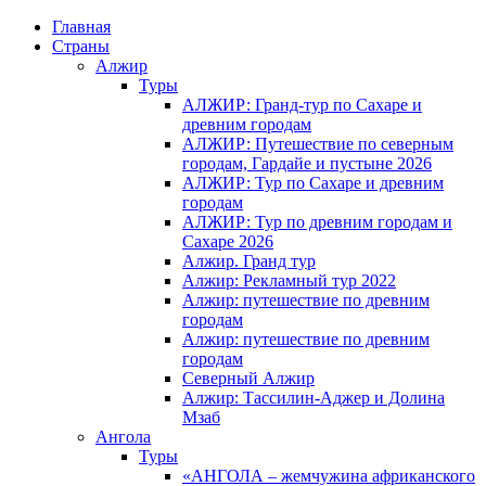
Главная
Страны
Алжир
Туры
АЛЖИР: Гранд-тур по Сахаре и
древним городам
АЛЖИР: Путешествие по северным
городам, Гардайе и пустыне 2026
АЛЖИР: Тур по Сахаре и древним
городам
АЛЖИР: Тур по древним городам и
Сахаре 2026
Алжир. Гранд тур
Алжир: Рекламный тур 2022
Алжир: путешествие по древним
городам
Алжир: путешествие по древним
городам
Северный Алжир
Алжир: Тассилин-Аджер и Долина
Мзаб
Ангола
Туры
«АНГОЛА – жемчужина африканского