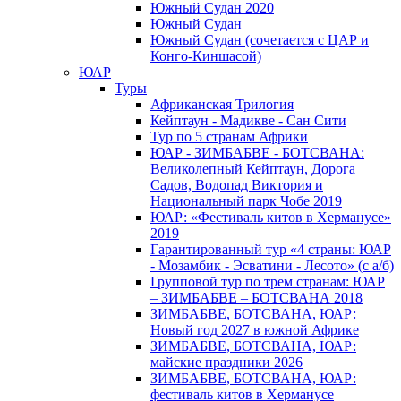
Южный Cудан 2020
Южный Cудан
Южный Судан (сочетается с ЦАР и
Конго-Киншасой)
ЮАР
Туры
Африканская Трилогия
Кейптаун - Мадикве - Сан Сити
Тур по 5 странам Африки
ЮАР - ЗИМБАБВЕ - БОТСВАНА:
Великолепный Кейптаун, Дорога
Садов, Водопад Виктория и
Национальный парк Чобе 2019
ЮАР: «Фестиваль китов в Херманусе»
2019
Гарантированный тур «4 страны: ЮАР
- Мозамбик - Эсватини - Лесото» (с а/б)
Групповой тур по трем странам: ЮАР
– ЗИМБАБВЕ – БОТСВАНА 2018
ЗИМБАБВЕ, БОТСВАНА, ЮАР:
Новый год 2027 в южной Африке
ЗИМБАБВЕ, БОТСВАНА, ЮАР:
майские праздники 2026
ЗИМБАБВЕ, БОТСВАНА, ЮАР:
фестиваль китов в Херманусе