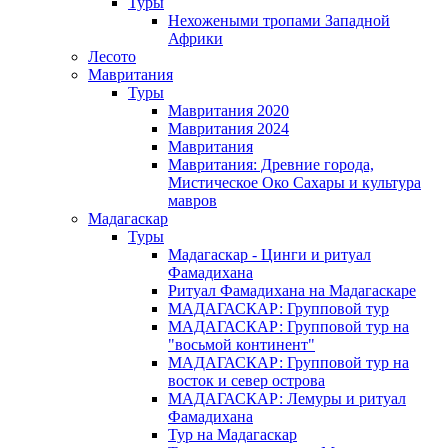
Туры
Нехожеными тропами Западной
Африки
Лесото
Мавритания
Туры
Мавритания 2020
Мавритания 2024
Мавритания
Мавритания: Древние города,
Мистическое Око Сахары и культура
мавров
Мадагаскар
Туры
Мадагаскар - Цинги и ритуал
Фамадихана
Ритуал Фамадихана на Мадагаскаре
МАДАГАСКАР: Групповой тур
МАДАГАСКАР: Групповой тур на
"восьмой континент"
МАДАГАСКАР: Групповой тур на
восток и север острова
МАДАГАСКАР: Лемуры и ритуал
Фамадихана
Тур на Мадагаскар