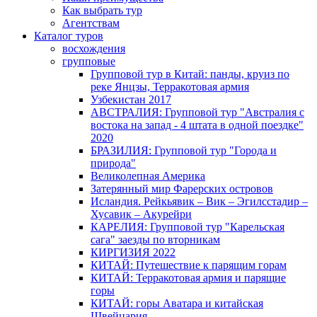
Как выбрать тур
Агентствам
Каталог туров
восхождения
групповые
Групповой тур в Китай: панды, круиз по
реке Янцзы, Терракотовая армия
Узбекистан 2017
АВСТРАЛИЯ: Групповой тур "Австралия с
востока на запад - 4 штата в одной поездке"
2020
БРАЗИЛИЯ: Групповой тур "Города и
природа"
Великолепная Америка
Затерянный мир Фарерских островов
Исландия. Рейкьявик – Вик – Эгилсстадир –
Хусавик – Акурейри
КАРЕЛИЯ: Групповой тур "Карельская
сага" заезды по вторникам
КИРГИЗИЯ 2022
КИТАЙ: Путешествие к парящим горам
КИТАЙ: Терракотовая армия и парящие
горы
КИТАЙ: горы Аватара и китайская
Швейцария