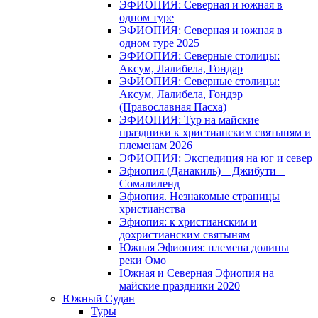
ЭФИОПИЯ: Северная и южная в
одном туре
ЭФИОПИЯ: Северная и южная в
одном туре 2025
ЭФИОПИЯ: Северные столицы:
Аксум, Лалибела, Гондар
ЭФИОПИЯ: Северные столицы:
Аксум, Лалибела, Гондэр
(Православная Пасха)
ЭФИОПИЯ: Тур на майские
праздники к христианским святыням и
племенам 2026
ЭФИОПИЯ: Экспедиция на юг и север
Эфиопия (Данакиль) – Джибути –
Cомалиленд
Эфиопия. Незнакомые страницы
христианства
Эфиопия: к христианским и
дохристианским святыням
Южная Эфиопия: племена долины
реки Омо
Южная и Северная Эфиопия на
майские праздники 2020
Южный Судан
Туры