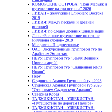
КОМОРСКИЕ ОСТРОВА: "Гран Марьяж и
путешествие на три острова" 2026
ЛИВАН – жемчужина Ближнего Востока
2019
ЛИВИЯ: Между песками и древней
историей
ЛИВИЯ: по следам древних цивилизаций
Лаос. «Большое путешествие по стране
миллиона слонов» 2019
Молдавия - Приднестровье
ОАЭ: Экскурсионный групповой тур по
Арабским Эмиратам
ПЕРУ: Групповой тур "Земля Великих
Цивилизаций"
ПЕРУ: Групповой тур "Священная земля
Инков"
Перу
Саудовская Аравия: Групповой тур 2023
Саудовская Аравия: Групповой тур 2026
"Открываем Саудовскую Аравию"
Северная Корея
ТАДЖИКИСТАН – УЗБЕКИСТАН:
«Путешествие по дорогам Памира»
ТАДЖИКИСТАН – УЗБЕКИСТАН: