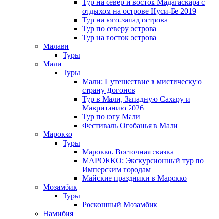
Тур на север и восток Мадагаскара с
отдыхом на острове Нуси-Бе 2019
Тур на юго-запад острова
Тур по северу острова
Тур на восток острова
Малави
Туры
Мали
Туры
Мали: Путешествие в мистическую
страну Догонов
Тур в Мали, Западную Сахару и
Мавританию 2026
Тур по югу Мали
Фестиваль Огобанья в Мали
Марокко
Туры
Марокко. Восточная сказка
МАРОККО: Экскурсионный тур по
Имперским городам
Майские праздники в Марокко
Мозамбик
Туры
Роскошный Мозамбик
Намибия