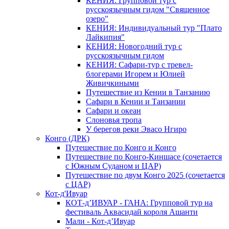
КЕНИЯ: Групповой тур с
русскоязычным гидом "Священное
озеро"
КЕНИЯ: Индивидуальный тур "Плато
Лайкипия"
КЕНИЯ: Новогодний тур с
русскоязычным гидом
КЕНИЯ: Сафари-тур с тревел-
блогерами Игорем и Юлией
Живичкиными
Путешествие из Кении в Танзанию
Сафари в Кении и Танзании
Сафари и океан
Слоновья тропа
У берегов реки Эвасо Нгиро
Конго (ДРК)
Путешествие по Конго и Конго
Путешествие по Конго-Киншасе (сочетается
с Южным Суданом и ЦАР)
Путешествие по двум Конго 2025 (сочетается
с ЦАР)
Кот-д'Ивуар
КОТ-д’ИВУАР - ГАНА: Групповой тур на
фестиваль Аквасидай короля Ашанти
Мали - Кот-д’Ивуар