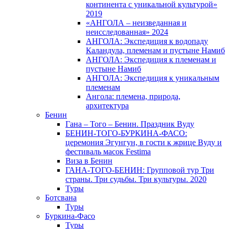
континента с уникальной культурой»
2019
«АНГОЛА – неизведанная и
неисследованная» 2024
АНГОЛА: Экспедиция к водопаду
Каландула, племенам и пустыне Намиб
АНГОЛА: Экспедиция к племенам и
пустыне Намиб
АНГОЛА: Экспедиция к уникальным
племенам
Ангола: племена, природа,
архитектура
Бенин
Гана – Того – Бенин. Праздник Вуду
БЕНИН-ТОГО-БУРКИНА-ФАСО:
церемония Эгунгун, в гости к жрице Вуду и
фестиваль масок Festima
Виза в Бенин
ГАНА-ТОГО-БЕНИН: Групповой тур Три
страны. Три судьбы. Три культуры. 2020
Туры
Ботсвана
Туры
Буркина-Фасо
Туры