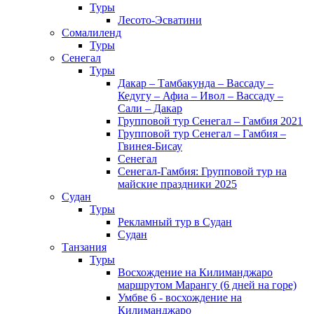
Туры
Лесото-Эсватини
Сомалиленд
Туры
Сенегал
Туры
Дакар – Тамбакунда – Вассаду –
Кедугу – Афиа – Ивол – Вассаду –
Сали – Дакар
Групповой тур Сенегал – Гамбия 2021
Групповой тур Сенегал – Гамбия –
Гвинея-Бисау
Сенегал
Сенегал-Гамбия: Групповой тур на
майские праздники 2025
Судан
Туры
Рекламный тур в Cудан
Cудан
Танзания
Туры
Восхождение на Килиманджаро
маршрутом Марангу (6 дней на горе)
Умбве 6 - восхождение на
Килиманджаро