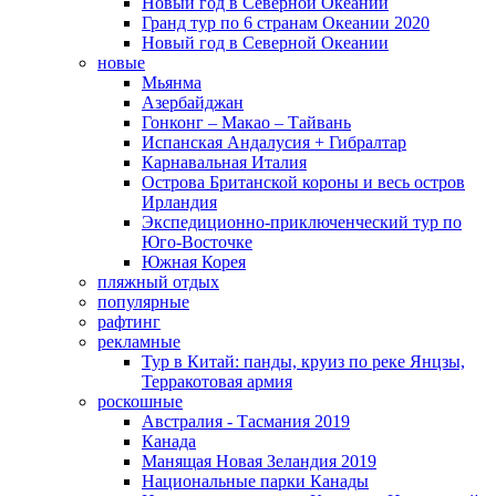
Новый год в Северной Океании
Гранд тур по 6 странам Океании 2020
Новый год в Северной Океании
новые
Мьянма
Азербайджан
Гонконг – Макао – Тайвань
Испанская Андалусия + Гибралтар
Карнавальная Италия
Острова Британской короны и весь остров
Ирландия
Экспедиционно-приключенческий тур по
Юго-Восточке
Южная Корея
пляжный отдых
популярные
рафтинг
рекламные
Тур в Китай: панды, круиз по реке Янцзы,
Терракотовая армия
роскошные
Австралия - Тасмания 2019
Канада
Манящая Новая Зеландия 2019
Национальные парки Канады