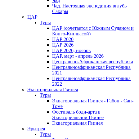
Чад
Чад. Настоящая экспедиция вглубь
Сахары
ЦАР
Туры
ЦАР (сочетается с Южным Суданом и
Конго-Киншасой)
ЦАР 2020
ЦАР 2026
ЦАР 2026, ноябрь
ЦАР, март - апрель 2026
Центрально-Африканская республика
Центральноафриканская Республика
2021
Центральноафриканская Республика
2022
Экваториальная Гвинея
Туры
Экваториальная Гвинея - Габон - Сан-
Томе
Фестиваль боди-арта в
Экваториальной Гвинее
Экваториальная Гвинея
Эритрея
Туры