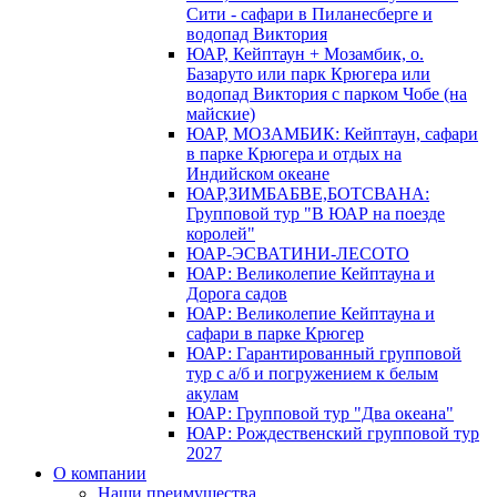
Сити - сафари в Пиланесберге и
водопад Виктория
ЮАР, Кейптаун + Мозамбик, о.
Базаруто или парк Крюгера или
водопад Виктория с парком Чобе (на
майские)
ЮАР, МОЗАМБИК: Кейптаун, сафари
в парке Крюгера и отдых на
Индийском океане
ЮАР,ЗИМБАБВЕ,БОТСВАНА:
Групповой тур "В ЮАР на поезде
королей"
ЮАР-ЭСВАТИНИ-ЛЕСОТО
ЮАР: Великолепие Кейптауна и
Дорога садов
ЮАР: Великолепие Кейптауна и
сафари в парке Крюгер
ЮАР: Гарантированный групповой
тур с а/б и погружением к белым
акулам
ЮАР: Групповой тур "Два океана"
ЮАР: Рождественский групповой тур
2027
О компании
Наши преимущества