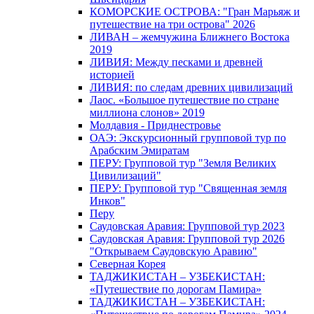
КОМОРСКИЕ ОСТРОВА: "Гран Марьяж и
путешествие на три острова" 2026
ЛИВАН – жемчужина Ближнего Востока
2019
ЛИВИЯ: Между песками и древней
историей
ЛИВИЯ: по следам древних цивилизаций
Лаос. «Большое путешествие по стране
миллиона слонов» 2019
Молдавия - Приднестровье
ОАЭ: Экскурсионный групповой тур по
Арабским Эмиратам
ПЕРУ: Групповой тур "Земля Великих
Цивилизаций"
ПЕРУ: Групповой тур "Священная земля
Инков"
Перу
Саудовская Аравия: Групповой тур 2023
Саудовская Аравия: Групповой тур 2026
"Открываем Саудовскую Аравию"
Северная Корея
ТАДЖИКИСТАН – УЗБЕКИСТАН:
«Путешествие по дорогам Памира»
ТАДЖИКИСТАН – УЗБЕКИСТАН: