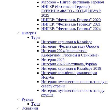
Марокко – Нигер: фестиваль Геревол
НИГЕР (Фестиваль Геревол) -
БУРКИНА-ФАСО - КОТ-Д'ИВУАР
2025
НИГЕР: "Фестиваль Геревол" 2020
НИГЕР: "Фестиваль Геревол" 2021
НИГЕР: "Фестиваль Геревол" 2024
Нигерия
Туры
Нигерия: карнавал в Калабаре
Нигерия - Фестиваль вуду Оросун
Нигерия 2024 (сочетается с
Камеруном, Габоном и Сан-Томе)
Нигерия 2025
Нигерия 2026 Фестиваль Дурбар
Нигерия: карнавал в Калабаре 2018
Нигерия: колыбель цивилизации
Йоруба
Нигерия: путешествие по юго-западу и
северу страны
Нигерия: путешествие по юго-западу
страны
Руанда
Туры
Эсватини