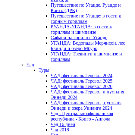
Путешествие по Уганде, Руанде и
Конго (ДРК)
Путешествие по Уганде: в гости к
горным гориллам
РУАНДА-УГАНДА: в гости к
гориллам и шимпанзе
Сафари на горилл в Уганде
УГАНДА: Водопады Мерчисон, лес
Бвинди и озеро Мбуро
УГАНДА: Трекинги к шимпанзе и
гориллам
Чад
Туры
ЧАД: фестиваль Геревол 2024
ЧАД: фестиваль Геревол 2025
ЧАД: фестиваль Геревол 2026
ЧАД: фестиваль Геревол и пустыня
Эннеди 2024
ЧАД: фестиваль Геревол, пустыня
Эннеди и озера Унианга 2024
Чад - Центральноафриканская
республика - Конго - Ангола
Чад 16 дней
Чад 2018