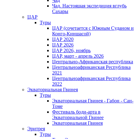
Чад
Чад. Настоящая экспедиция вглубь
Сахары
ЦАР
Туры
ЦАР (сочетается с Южным Суданом и
Конго-Киншасой)
ЦАР 2020
ЦАР 2026
ЦАР 2026, ноябрь
ЦАР, март - апрель 2026
Центрально-Африканская республика
Центральноафриканская Республика
2021
Центральноафриканская Республика
2022
Экваториальная Гвинея
Туры
Экваториальная Гвинея - Габон - Сан-
Томе
Фестиваль боди-арта в
Экваториальной Гвинее
Экваториальная Гвинея
Эритрея
Туры