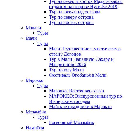
Тур на север и восток Мадагаскара с
отдыхом на острове Нуси-Бе 2019
Тур на юго-запад острова
Тур по северу острова
Тур на восток острова
Малави
Туры
Мали
Туры
Мали: Путешествие в мистическую
страну Догонов
Тур в Мали, Западную Сахару и
Мавританию 2026
Тур по югу Мали
Фестиваль Огобанья в Мали
Марокко
Туры
Марокко. Восточная сказка
МАРОККО: Экскурсионный тур по
Имперским городам
Майские праздники в Марокко
Мозамбик
Туры
Роскошный Мозамбик
Намибия