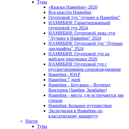
Туры
«Краски Намибии» 2020
Вся красота Намибии
Групповой тур "лучшее в Намибии"
НАМИБИЯ: Гарантированный
групповой тур 2024
НАМИБИЯ: Групповой люкс-тур
"Лучшее в Намибии" 2024
НАМИБИЯ: Групповой тур "Лунные
ландшафты" 2024
НАМИБИЯ: Групповой тур на
майские праздники 2026
НАМИБИЯ: Групповой тур с
русскоговорящим сопровождающим
Намибия - ЮАР
Намибия 7 дней
Намибия – Ботсвана – Водопад
Виктория (Замбия, Зимбабве)
Намибия – место, где встречаются две
стихии
Намибия: Большое путешествие
Экспедиция в Намибию по
классическому маршруту
Нигер
Туры