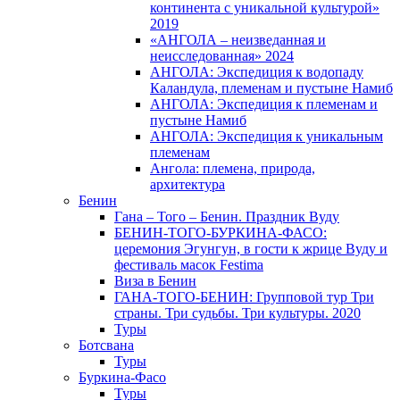
континента с уникальной культурой»
2019
«АНГОЛА – неизведанная и
неисследованная» 2024
АНГОЛА: Экспедиция к водопаду
Каландула, племенам и пустыне Намиб
АНГОЛА: Экспедиция к племенам и
пустыне Намиб
АНГОЛА: Экспедиция к уникальным
племенам
Ангола: племена, природа,
архитектура
Бенин
Гана – Того – Бенин. Праздник Вуду
БЕНИН-ТОГО-БУРКИНА-ФАСО:
церемония Эгунгун, в гости к жрице Вуду и
фестиваль масок Festima
Виза в Бенин
ГАНА-ТОГО-БЕНИН: Групповой тур Три
страны. Три судьбы. Три культуры. 2020
Туры
Ботсвана
Туры
Буркина-Фасо
Туры