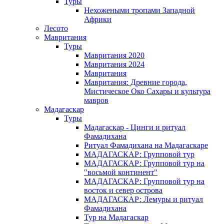
Туры
Нехожеными тропами Западной
Африки
Лесото
Мавритания
Туры
Мавритания 2020
Мавритания 2024
Мавритания
Мавритания: Древние города,
Мистическое Око Сахары и культура
мавров
Мадагаскар
Туры
Мадагаскар - Цинги и ритуал
Фамадихана
Ритуал Фамадихана на Мадагаскаре
МАДАГАСКАР: Групповой тур
МАДАГАСКАР: Групповой тур на
"восьмой континент"
МАДАГАСКАР: Групповой тур на
восток и север острова
МАДАГАСКАР: Лемуры и ритуал
Фамадихана
Тур на Мадагаскар