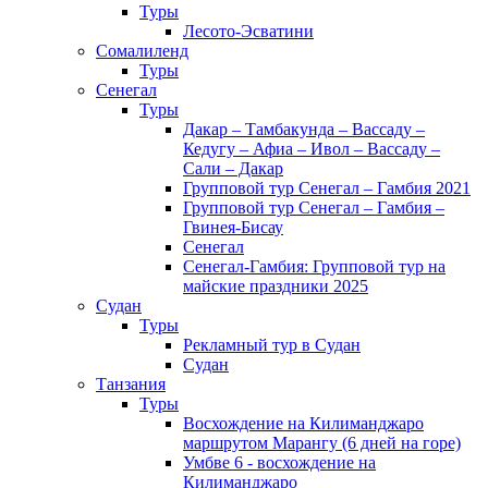
Туры
Лесото-Эсватини
Сомалиленд
Туры
Сенегал
Туры
Дакар – Тамбакунда – Вассаду –
Кедугу – Афиа – Ивол – Вассаду –
Сали – Дакар
Групповой тур Сенегал – Гамбия 2021
Групповой тур Сенегал – Гамбия –
Гвинея-Бисау
Сенегал
Сенегал-Гамбия: Групповой тур на
майские праздники 2025
Судан
Туры
Рекламный тур в Cудан
Cудан
Танзания
Туры
Восхождение на Килиманджаро
маршрутом Марангу (6 дней на горе)
Умбве 6 - восхождение на
Килиманджаро