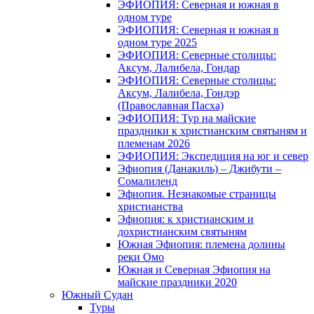
ЭФИОПИЯ: Северная и южная в
одном туре
ЭФИОПИЯ: Северная и южная в
одном туре 2025
ЭФИОПИЯ: Северные столицы:
Аксум, Лалибела, Гондар
ЭФИОПИЯ: Северные столицы:
Аксум, Лалибела, Гондэр
(Православная Пасха)
ЭФИОПИЯ: Тур на майские
праздники к христианским святыням и
племенам 2026
ЭФИОПИЯ: Экспедиция на юг и север
Эфиопия (Данакиль) – Джибути –
Cомалиленд
Эфиопия. Незнакомые страницы
христианства
Эфиопия: к христианским и
дохристианским святыням
Южная Эфиопия: племена долины
реки Омо
Южная и Северная Эфиопия на
майские праздники 2020
Южный Судан
Туры