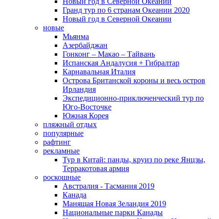
Новый год в Северной Океании
Гранд тур по 6 странам Океании 2020
Новый год в Северной Океании
новые
Мьянма
Азербайджан
Гонконг – Макао – Тайвань
Испанская Андалусия + Гибралтар
Карнавальная Италия
Острова Британской короны и весь остров
Ирландия
Экспедиционно-приключенческий тур по
Юго-Восточке
Южная Корея
пляжный отдых
популярные
рафтинг
рекламные
Тур в Китай: панды, круиз по реке Янцзы,
Терракотовая армия
роскошные
Австралия - Тасмания 2019
Канада
Манящая Новая Зеландия 2019
Национальные парки Канады