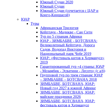
Южный Cудан 2020
Южный Cудан
Южный Судан (сочетается с ЦАР и
Конго-Киншасой)
ЮАР
Туры
Африканская Трилогия
Кейптаун - Мадикве - Сан Сити
Тур по 5 странам Африки
ЮАР - ЗИМБАБВЕ - БОТСВАНА:
Великолепный Кейптаун, Дорога
Садов, Водопад Виктория и
Национальный парк Чобе 2019
ЮАР: «Фестиваль китов в Херманусе»
2019
Гарантированный тур «4 страны: ЮАР
- Мозамбик - Эсватини - Лесото» (с а/б)
Групповой тур по трем странам: ЮАР
– ЗИМБАБВЕ – БОТСВАНА 2018
ЗИМБАБВЕ, БОТСВАНА, ЮАР:
Новый год 2027 в южной Африке
ЗИМБАБВЕ, БОТСВАНА, ЮАР:
майские праздники 2026
ЗИМБАБВЕ, БОТСВАНА, ЮАР:
фестиваль китов в Херманусе