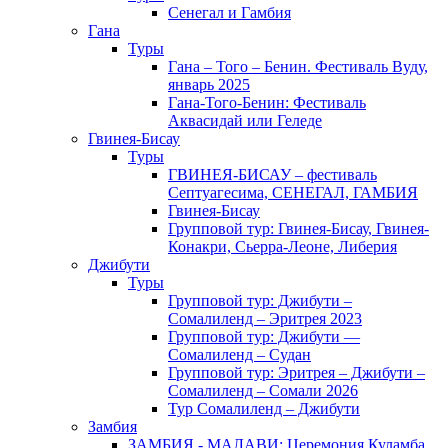
Сенегал и Гамбия
Гана
Туры
Гана – Того – Бенин. Фестиваль Вуду,
январь 2025
Гана-Того-Бенин: Фестиваль
Аквасидай или Геледе
Гвинея-Бисау
Туры
ГВИНЕЯ-БИСАУ – фестиваль
Септуагесима, СЕНЕГАЛ, ГАМБИЯ
Гвинея-Бисау
Групповой тур: Гвинея-Бисау, Гвинея-
Конакри, Сьерра-Леоне, Либерия
Джибути
Туры
Групповой тур: Джибути –
Cомалиленд – Эритрея 2023
Групповой тур: Джибути —
Сомалиленд – Судан
Групповой тур: Эритрея – Джибути –
Сомалиленд – Сомали 2026
Тур Cомалиленд – Джибути
Замбия
ЗАМБИЯ - МАЛАВИ: Церемония Куламба