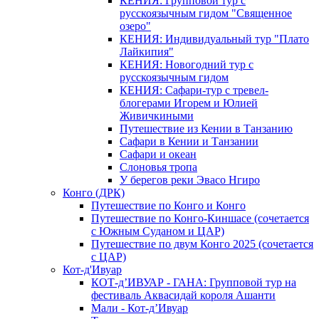
КЕНИЯ: Групповой тур с
русскоязычным гидом "Священное
озеро"
КЕНИЯ: Индивидуальный тур "Плато
Лайкипия"
КЕНИЯ: Новогодний тур с
русскоязычным гидом
КЕНИЯ: Сафари-тур с тревел-
блогерами Игорем и Юлией
Живичкиными
Путешествие из Кении в Танзанию
Сафари в Кении и Танзании
Сафари и океан
Слоновья тропа
У берегов реки Эвасо Нгиро
Конго (ДРК)
Путешествие по Конго и Конго
Путешествие по Конго-Киншасе (сочетается
с Южным Суданом и ЦАР)
Путешествие по двум Конго 2025 (сочетается
с ЦАР)
Кот-д'Ивуар
КОТ-д’ИВУАР - ГАНА: Групповой тур на
фестиваль Аквасидай короля Ашанти
Мали - Кот-д’Ивуар