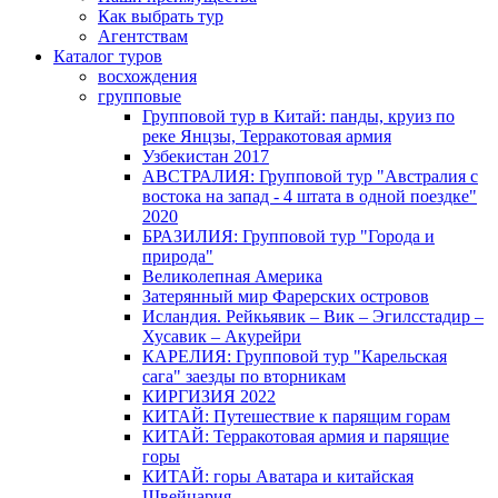
Как выбрать тур
Агентствам
Каталог туров
восхождения
групповые
Групповой тур в Китай: панды, круиз по
реке Янцзы, Терракотовая армия
Узбекистан 2017
АВСТРАЛИЯ: Групповой тур "Австралия с
востока на запад - 4 штата в одной поездке"
2020
БРАЗИЛИЯ: Групповой тур "Города и
природа"
Великолепная Америка
Затерянный мир Фарерских островов
Исландия. Рейкьявик – Вик – Эгилсстадир –
Хусавик – Акурейри
КАРЕЛИЯ: Групповой тур "Карельская
сага" заезды по вторникам
КИРГИЗИЯ 2022
КИТАЙ: Путешествие к парящим горам
КИТАЙ: Терракотовая армия и парящие
горы
КИТАЙ: горы Аватара и китайская
Швейцария