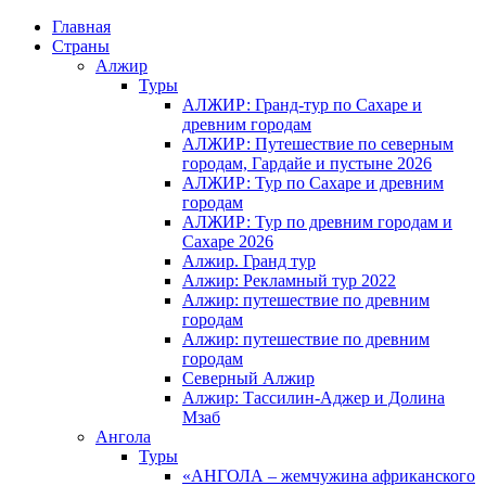
Главная
Страны
Алжир
Туры
АЛЖИР: Гранд-тур по Сахаре и
древним городам
АЛЖИР: Путешествие по северным
городам, Гардайе и пустыне 2026
АЛЖИР: Тур по Сахаре и древним
городам
АЛЖИР: Тур по древним городам и
Сахаре 2026
Алжир. Гранд тур
Алжир: Рекламный тур 2022
Алжир: путешествие по древним
городам
Алжир: путешествие по древним
городам
Северный Алжир
Алжир: Тассилин-Аджер и Долина
Мзаб
Ангола
Туры
«АНГОЛА – жемчужина африканского