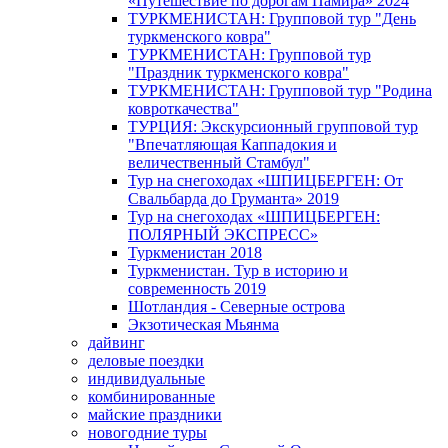
«Путешествие по дорогам Памира» 2024
ТУРКМЕНИСТАН: Групповой тур "День
туркменского ковра"
ТУРКМЕНИСТАН: Групповой тур
"Праздник туркменского ковра"
ТУРКМЕНИСТАН: Групповой тур "Родина
ковроткачества"
ТУРЦИЯ: Экскурсионный групповой тур
"Впечатляющая Каппадокия и
величественный Стамбул"
Тур на снегоходах «ШПИЦБЕРГЕН: От
Свальбарда до Груманта» 2019
Тур на снегоходах «ШПИЦБЕРГЕН:
ПОЛЯРНЫЙ ЭКСПРЕСС»
Туркменистан 2018
Туркменистан. Тур в историю и
современность 2019
Шотландия - Северные острова
Экзотическая Мьянма
дайвинг
деловые поездки
индивидуальные
комбинированные
майские праздники
новогодние туры