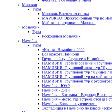
Фестиваль Огобанья в Мали
Марокко
Туры
Марокко. Восточная сказка
МАРОККО: Экскурсионный тур по Имп
Майские праздники в Марокко
Мозамбик
Туры
Роскошный Мозамбик
Намибия
Туры
«Краски Намибии» 2020
Вся красота Намибии
Групповой тур "лучшее в Намибии"
НАМИБИЯ: Гарантированный группово
НАМИБИЯ: Групповой люкс-тур "Лучше
НАМИБИЯ: Групповой тур "Лунные ла
НАМИБИЯ: Групповой тур на майские 
НАМИБИЯ: Групповой тур с русского
Намибия - ЮАР
Намибия 7 дней
Намибия – Ботсвана – Водопад Виктория
Намибия – место, где встречаются две с
Намибия: Большое путешествие
Экспедиция в Намибию по классическо