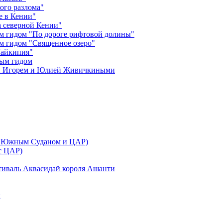
ого разлома"
е в Кении"
 северной Кении"
м гидом "По дороге рифтовой долины"
м гидом "Священное озеро"
Лайкипия"
ным гидом
ми Игорем и Юлией Живичкиными
 с Южным Суданом и ЦАР)
 с ЦАР)
тиваль Аквасидай короля Ашанти
и