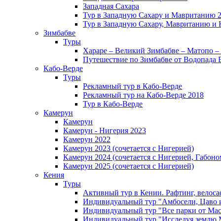
Западная Сахара
Тур в Западную Сахару и Мавританию 
Тур в Западную Сахару, Мавританию и 
Зимбабве
Туры
Хараре – Великий Зимбабве – Матопо –
Путешествие по Зимбабве от Водопада 
Кабо-Верде
Туры
Рекламный тур в Кабо-Верде
Рекламный тур на Кабо-Верде 2018
Тур в Кабо-Верде
Камерун
Камерун
Камерун - Нигерия 2023
Камерун 2022
Камерун 2023 (сочетается с Нигерией)
Камерун 2024 (сочетается с Нигерией, Габоно
Камерун 2025 (сочетается с Нигерией)
Кения
Туры
Активный тур в Кении. Рафтинг, велоса
Индивидуальный тур "Амбосели, Цаво 
Индивидуальный тур "Все парки от Мас
Индивидуальный тур "Исследуя землю 