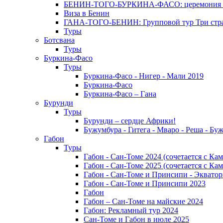
БЕНИН-ТОГО-БУРКИНА-ФАСО: церемония Эгунг
Виза в Бенин
ГАНА-ТОГО-БЕНИН: Групповой тур Три стран
Туры
Ботсвана
Туры
Буркина-Фасо
Туры
Буркина-Фасо - Нигер - Мали 2019
Буркина-Фасо
Буркина-Фасо – Гана
Бурунди
Туры
Бурунди – сердце Африки!
Бужумбура - Гитега - Мваро - Реша - Бу
Габон
Туры
Габон - Сан-Томе 2024 (сочетается с Ка
Габон - Сан-Томе 2025 (сочетается с Ка
Габон - Сан-Томе и Принсипи - Экватор
Габон - Сан-Томе и Принсипи 2023
Габон
Габон – Сан-Томе на майские 2024
Габон: Рекламный тур 2024
Сан-Томе и Габон в июле 2025