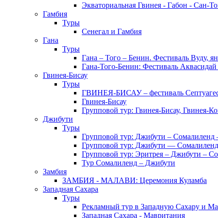
Экваториальная Гвинея - Габон - Сан-Т
Гамбия
Туры
Сенегал и Гамбия
Гана
Туры
Гана – Того – Бенин. Фестиваль Вуду, я
Гана-Того-Бенин: Фестиваль Аквасидай
Гвинея-Бисау
Туры
ГВИНЕЯ-БИСАУ – фестиваль Септуаг
Гвинея-Бисау
Групповой тур: Гвинея-Бисау, Гвинея-К
Джибути
Туры
Групповой тур: Джибути – Cомалиленд 
Групповой тур: Джибути — Сомалиленд
Групповой тур: Эритрея – Джибути – С
Тур Cомалиленд – Джибути
Замбия
ЗАМБИЯ - МАЛАВИ: Церемония Куламба
Западная Сахара
Туры
Рекламный тур в Западную Сахару и М
Западная Сахара - Мавритания