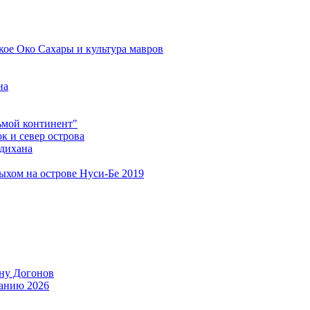
кое Око Сахары и культура мавров
на
мой континент"
 и север острова
дихана
дыхом на острове Нуси-Бе 2019
ану Догонов
танию 2026