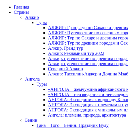
Главная
Страны
Алжир
Туры
АЛЖИР: Гранд-тур по Сахаре и древни
АЛЖИР: Путешествие по северным горо
АЛЖИР: Тур по Сахаре и древним горо
АЛЖИР: Тур по древним городам и Сах
Алжир. Гранд тур
Алжир: Рекламный тур 2022
Алжир: путешествие по древним город
Алжир: путешествие по древним город
Северный Алжир
Алжир: Тассилин-Аджер и Долина Мза
Ангола
Туры
«АНГОЛА – жемчужина африканского ко
«АНГОЛА – неизведанная и неисследов
АНГОЛА: Экспедиция к водопаду Калан
АНГОЛА: Экспедиция к племенам и пу
АНГОЛА: Экспедиция к уникальным п
Ангола: племена, природа, архитектура
Бенин
Гана – Того – Бенин. Праздник Вуду