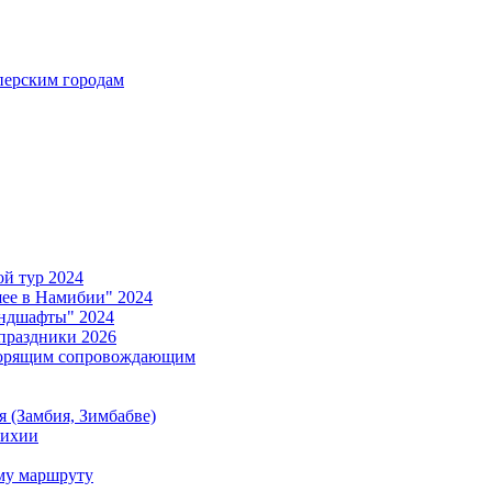
ерским городам
й тур 2024
е в Намибии" 2024
ндшафты" 2024
праздники 2026
ворящим сопровождающим
 (Замбия, Зимбабве)
тихии
му маршруту