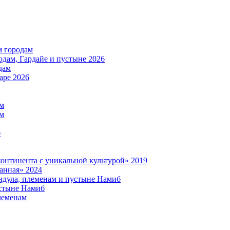
м городам
дам, Гардайе и пустыне 2026
дам
аре 2026
ам
ам
б
нтинента с уникальной культурой» 2019
анная» 2024
дула, племенам и пустыне Намиб
стыне Намиб
леменам