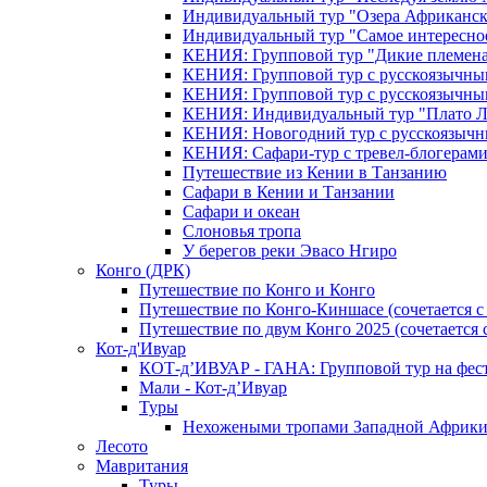
Индивидуальный тур "Озера Африканск
Индивидуальный тур "Самое интересно
КЕНИЯ: Групповой тур "Дикие племена
КЕНИЯ: Групповой тур с русскоязычны
КЕНИЯ: Групповой тур с русскоязычны
КЕНИЯ: Индивидуальный тур "Плато 
КЕНИЯ: Новогодний тур с русскоязыч
КЕНИЯ: Сафари-тур с тревел-блогера
Путешествие из Кении в Танзанию
Сафари в Кении и Танзании
Сафари и океан
Слоновья тропа
У берегов реки Эвасо Нгиро
Конго (ДРК)
Путешествие по Конго и Конго
Путешествие по Конго-Киншасе (сочетается
Путешествие по двум Конго 2025 (сочетается
Кот-д'Ивуар
КОТ-д’ИВУАР - ГАНА: Групповой тур на фес
Мали - Кот-д’Ивуар
Туры
Нехожеными тропами Западной Африк
Лесото
Мавритания
Туры