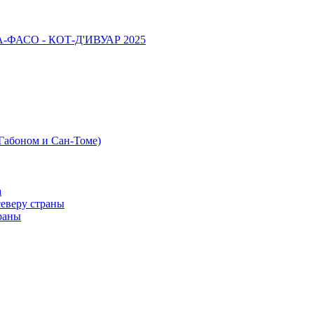
НА-ФАСО - КОТ-Д'ИВУАР 2025
 Габоном и Сан-Томе)
а
северу страны
раны