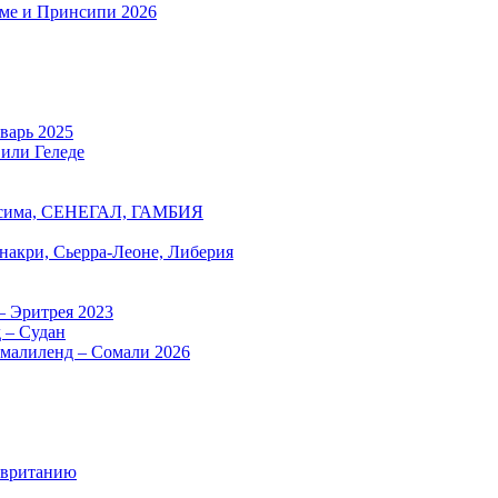
оме и Принсипи 2026
нварь 2025
 или Геледе
есима, СЕНЕГАЛ, ГАМБИЯ
онакри, Сьерра-Леоне, Либерия
– Эритрея 2023
 – Судан
омалиленд – Сомали 2026
авританию