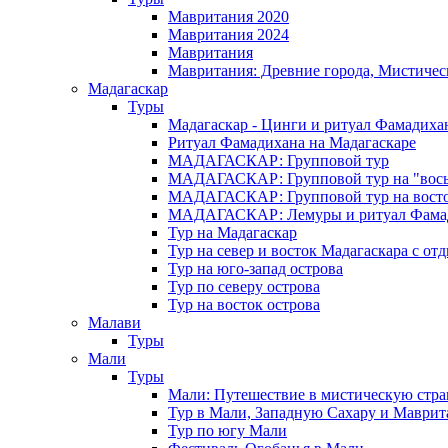
Мавритания 2020
Мавритания 2024
Мавритания
Мавритания: Древние города, Мистичес
Мадагаскар
Туры
Мадагаскар - Цинги и ритуал Фамадиха
Ритуал Фамадихана на Мадагаскаре
МАДАГАСКАР: Групповой тур
МАДАГАСКАР: Групповой тур на "вось
МАДАГАСКАР: Групповой тур на восток
МАДАГАСКАР: Лемуры и ритуал Фама
Тур на Мадагаскар
Тур на север и восток Мадагаскара с от
Тур на юго-запад острова
Тур по северу острова
Тур на восток острова
Малави
Туры
Мали
Туры
Мали: Путешествие в мистическую стр
Тур в Мали, Западную Сахару и Маври
Тур по югу Мали