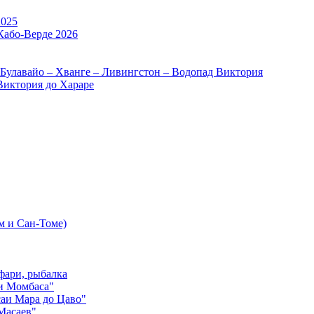
2025
Кабо-Верде 2026
 Булавайо – Хванге – Ливингстон – Водопад Виктория
Виктория до Хараре
м и Сан-Томе)
фари, рыбалка
и Момбаса"
аи Мара до Цаво"
Масаев"