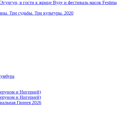
ун, в гости к жрице Вуду и фестиваль масок Festima
ы. Три судьбы. Три культуры. 2020
жумбура
меруном и Нигерией)
меруном и Нигерией)
иальная Гвинея 2026