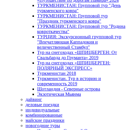
«Путешествие по дорогам Памира» 2024
ТУРКМЕНИСТАН: Групповой тур "День
туркменского ковра"
ТУРКМЕНИСТАН: Групповой тур
"Праздник туркменского ковра"
ТУРКМЕНИСТАН: Групповой тур "Родина
ковроткачества"
ТУРЦИЯ: Экскурсионный групповой тур
"Впечатляющая Каппадокия и
величественный Стамбул"
Тур на снегоходах «ШПИЦБЕРГЕН: От
Свальбарда до Груманта» 2019
Тур на снегоходах «ШПИЦБЕРГЕН:
ПОЛЯРНЫЙ ЭКСПРЕСС»
Туркменистан 2018
Туркменистан. Тур в историю и
современность 2019
Шотландия - Северные острова
Экзотическая Мьянма
дайвинг
деловые поездки
индивидуальные
комбинированные
майские праздники
новогодние туры