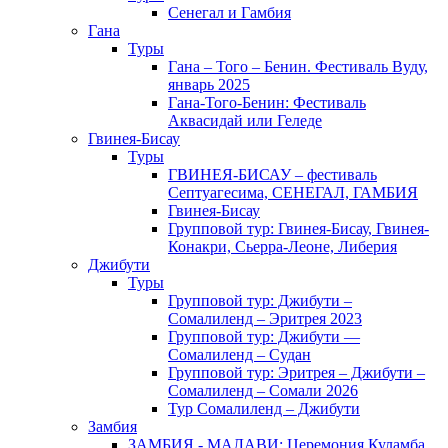
Сенегал и Гамбия
Гана
Туры
Гана – Того – Бенин. Фестиваль Вуду,
январь 2025
Гана-Того-Бенин: Фестиваль
Аквасидай или Геледе
Гвинея-Бисау
Туры
ГВИНЕЯ-БИСАУ – фестиваль
Септуагесима, СЕНЕГАЛ, ГАМБИЯ
Гвинея-Бисау
Групповой тур: Гвинея-Бисау, Гвинея-
Конакри, Сьерра-Леоне, Либерия
Джибути
Туры
Групповой тур: Джибути –
Cомалиленд – Эритрея 2023
Групповой тур: Джибути —
Сомалиленд – Судан
Групповой тур: Эритрея – Джибути –
Сомалиленд – Сомали 2026
Тур Cомалиленд – Джибути
Замбия
ЗАМБИЯ - МАЛАВИ: Церемония Куламба