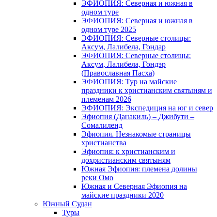
ЭФИОПИЯ: Северная и южная в
одном туре
ЭФИОПИЯ: Северная и южная в
одном туре 2025
ЭФИОПИЯ: Северные столицы:
Аксум, Лалибела, Гондар
ЭФИОПИЯ: Северные столицы:
Аксум, Лалибела, Гондэр
(Православная Пасха)
ЭФИОПИЯ: Тур на майские
праздники к христианским святыням и
племенам 2026
ЭФИОПИЯ: Экспедиция на юг и север
Эфиопия (Данакиль) – Джибути –
Cомалиленд
Эфиопия. Незнакомые страницы
христианства
Эфиопия: к христианским и
дохристианским святыням
Южная Эфиопия: племена долины
реки Омо
Южная и Северная Эфиопия на
майские праздники 2020
Южный Судан
Туры