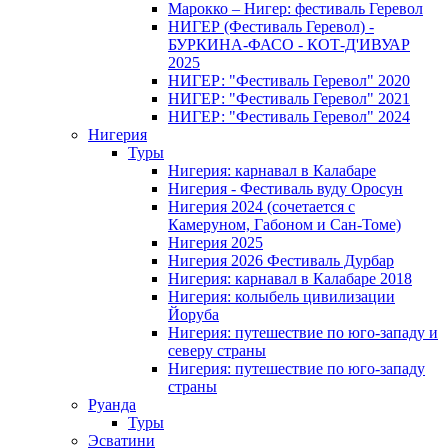
Марокко – Нигер: фестиваль Геревол
НИГЕР (Фестиваль Геревол) -
БУРКИНА-ФАСО - КОТ-Д'ИВУАР
2025
НИГЕР: "Фестиваль Геревол" 2020
НИГЕР: "Фестиваль Геревол" 2021
НИГЕР: "Фестиваль Геревол" 2024
Нигерия
Туры
Нигерия: карнавал в Калабаре
Нигерия - Фестиваль вуду Оросун
Нигерия 2024 (сочетается с
Камеруном, Габоном и Сан-Томе)
Нигерия 2025
Нигерия 2026 Фестиваль Дурбар
Нигерия: карнавал в Калабаре 2018
Нигерия: колыбель цивилизации
Йоруба
Нигерия: путешествие по юго-западу и
северу страны
Нигерия: путешествие по юго-западу
страны
Руанда
Туры
Эсватини