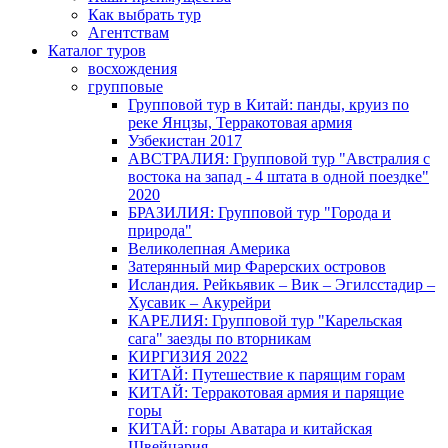
Как выбрать тур
Агентствам
Каталог туров
восхождения
групповые
Групповой тур в Китай: панды, круиз по
реке Янцзы, Терракотовая армия
Узбекистан 2017
АВСТРАЛИЯ: Групповой тур "Австралия с
востока на запад - 4 штата в одной поездке"
2020
БРАЗИЛИЯ: Групповой тур "Города и
природа"
Великолепная Америка
Затерянный мир Фарерских островов
Исландия. Рейкьявик – Вик – Эгилсстадир –
Хусавик – Акурейри
КАРЕЛИЯ: Групповой тур "Карельская
сага" заезды по вторникам
КИРГИЗИЯ 2022
КИТАЙ: Путешествие к парящим горам
КИТАЙ: Терракотовая армия и парящие
горы
КИТАЙ: горы Аватара и китайская
Швейцария