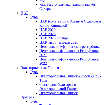
Чад
Чад. Настоящая экспедиция вглубь
Сахары
ЦАР
Туры
ЦАР (сочетается с Южным Суданом и
Конго-Киншасой)
ЦАР 2020
ЦАР 2026
ЦАР 2026, ноябрь
ЦАР, март - апрель 2026
Центрально-Африканская республика
Центральноафриканская Республика
2021
Центральноафриканская Республика
2022
Экваториальная Гвинея
Туры
Экваториальная Гвинея - Габон - Сан-
Томе
Фестиваль боди-арта в
Экваториальной Гвинее
Экваториальная Гвинея
Эритрея
Туры