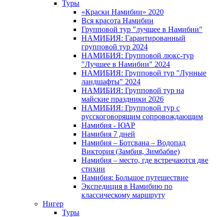
Туры
«Краски Намибии» 2020
Вся красота Намибии
Групповой тур "лучшее в Намибии"
НАМИБИЯ: Гарантированный
групповой тур 2024
НАМИБИЯ: Групповой люкс-тур
"Лучшее в Намибии" 2024
НАМИБИЯ: Групповой тур "Лунные
ландшафты" 2024
НАМИБИЯ: Групповой тур на
майские праздники 2026
НАМИБИЯ: Групповой тур с
русскоговорящим сопровождающим
Намибия - ЮАР
Намибия 7 дней
Намибия – Ботсвана – Водопад
Виктория (Замбия, Зимбабве)
Намибия – место, где встречаются две
стихии
Намибия: Большое путешествие
Экспедиция в Намибию по
классическому маршруту
Нигер
Туры