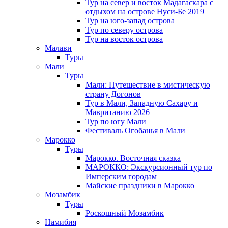
Тур на север и восток Мадагаскара с
отдыхом на острове Нуси-Бе 2019
Тур на юго-запад острова
Тур по северу острова
Тур на восток острова
Малави
Туры
Мали
Туры
Мали: Путешествие в мистическую
страну Догонов
Тур в Мали, Западную Сахару и
Мавританию 2026
Тур по югу Мали
Фестиваль Огобанья в Мали
Марокко
Туры
Марокко. Восточная сказка
МАРОККО: Экскурсионный тур по
Имперским городам
Майские праздники в Марокко
Мозамбик
Туры
Роскошный Мозамбик
Намибия