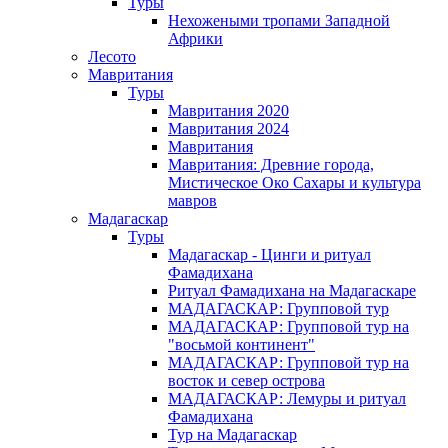
Туры
Нехожеными тропами Западной
Африки
Лесото
Мавритания
Туры
Мавритания 2020
Мавритания 2024
Мавритания
Мавритания: Древние города,
Мистическое Око Сахары и культура
мавров
Мадагаскар
Туры
Мадагаскар - Цинги и ритуал
Фамадихана
Ритуал Фамадихана на Мадагаскаре
МАДАГАСКАР: Групповой тур
МАДАГАСКАР: Групповой тур на
"восьмой континент"
МАДАГАСКАР: Групповой тур на
восток и север острова
МАДАГАСКАР: Лемуры и ритуал
Фамадихана
Тур на Мадагаскар