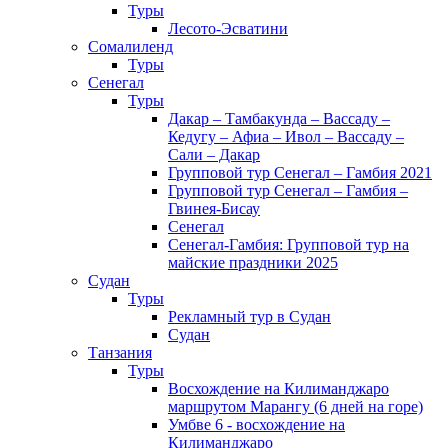
Туры
Лесото-Эсватини
Сомалиленд
Туры
Сенегал
Туры
Дакар – Тамбакунда – Вассаду –
Кедугу – Афиа – Ивол – Вассаду –
Сали – Дакар
Групповой тур Сенегал – Гамбия 2021
Групповой тур Сенегал – Гамбия –
Гвинея-Бисау
Сенегал
Сенегал-Гамбия: Групповой тур на
майские праздники 2025
Судан
Туры
Рекламный тур в Cудан
Cудан
Танзания
Туры
Восхождение на Килиманджаро
маршрутом Марангу (6 дней на горе)
Умбве 6 - восхождение на
Килиманджаро