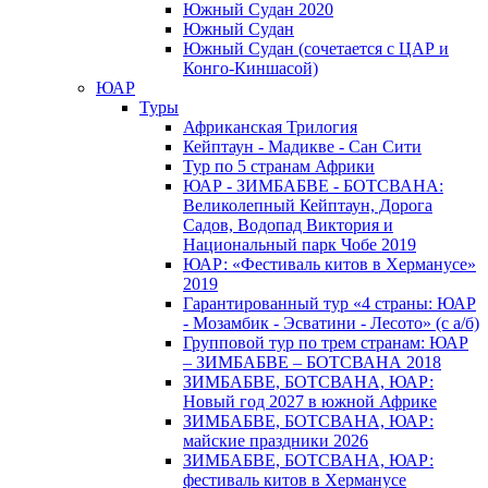
Южный Cудан 2020
Южный Cудан
Южный Судан (сочетается с ЦАР и
Конго-Киншасой)
ЮАР
Туры
Африканская Трилогия
Кейптаун - Мадикве - Сан Сити
Тур по 5 странам Африки
ЮАР - ЗИМБАБВЕ - БОТСВАНА:
Великолепный Кейптаун, Дорога
Садов, Водопад Виктория и
Национальный парк Чобе 2019
ЮАР: «Фестиваль китов в Херманусе»
2019
Гарантированный тур «4 страны: ЮАР
- Мозамбик - Эсватини - Лесото» (с а/б)
Групповой тур по трем странам: ЮАР
– ЗИМБАБВЕ – БОТСВАНА 2018
ЗИМБАБВЕ, БОТСВАНА, ЮАР:
Новый год 2027 в южной Африке
ЗИМБАБВЕ, БОТСВАНА, ЮАР:
майские праздники 2026
ЗИМБАБВЕ, БОТСВАНА, ЮАР:
фестиваль китов в Херманусе