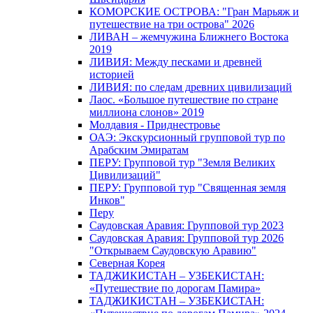
КОМОРСКИЕ ОСТРОВА: "Гран Марьяж и
путешествие на три острова" 2026
ЛИВАН – жемчужина Ближнего Востока
2019
ЛИВИЯ: Между песками и древней
историей
ЛИВИЯ: по следам древних цивилизаций
Лаос. «Большое путешествие по стране
миллиона слонов» 2019
Молдавия - Приднестровье
ОАЭ: Экскурсионный групповой тур по
Арабским Эмиратам
ПЕРУ: Групповой тур "Земля Великих
Цивилизаций"
ПЕРУ: Групповой тур "Священная земля
Инков"
Перу
Саудовская Аравия: Групповой тур 2023
Саудовская Аравия: Групповой тур 2026
"Открываем Саудовскую Аравию"
Северная Корея
ТАДЖИКИСТАН – УЗБЕКИСТАН:
«Путешествие по дорогам Памира»
ТАДЖИКИСТАН – УЗБЕКИСТАН: