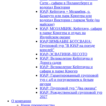
Сити - сафари в Пиланесберге и
водопад Виктория
ЮАР, Кейптаун + Мозамбик, о.
Базаруто или парк Крюгера или
водопад Виктория с парком Чобе (на
майские)
ЮАР, МОЗАМБИК: Кейптаун, сафари
в парке Крюгера и отдых на
Индийском океане
ЮАР,ЗИМБАБВЕ,БОТСВАНА:
Групповой тур "В ЮАР на поезде
королей"
ЮАР-ЭСВАТИНИ-ЛЕСОТО
ЮАР: Великолепие Кейптауна и
Дорога садов
ЮАР: Великолепие Кейптауна и
сафари в парке Крюгер
ЮАР: Гарантированный групповой
тур с а/б и погружением к белым
акулам
ЮАР: Групповой тур "Два океана"
ЮАР: Рождественский групповой тур
2027
О компании
Наши преимущества