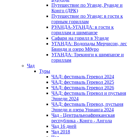
Путешествие по Уганде, Руанде и
Конго (ДРК)
Путешествие по Уганде: в гости к
горным гориллам
РУАНДА-УГАНДА: в гости к
гориллам и шимпанзе
Сафари на горилл в Уганде
УГАНДА: Водопады Мерчисон, лес
Бвинди и озеро Мбуро
УГАНДА: Трекинги к шимпанзе и
гориллам
Чад
Туры
ЧАД: фестиваль Геревол 2024
ЧАД: фестиваль Геревол 2025
ЧАД: фестиваль Геревол 2026
ЧАД: фестиваль Геревол и пустыня
Эннеди 2024
ЧАД: фестиваль Геревол, пустыня
Эннеди и озера Унианга 2024
Чад - Центральноафриканская
республика - Конго - Ангола
Чад 16 дней
Чад 2018