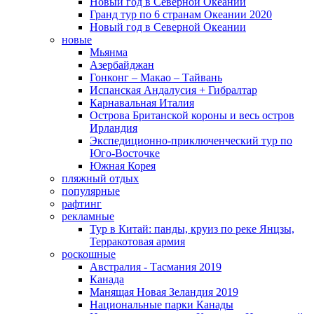
Новый год в Северной Океании
Гранд тур по 6 странам Океании 2020
Новый год в Северной Океании
новые
Мьянма
Азербайджан
Гонконг – Макао – Тайвань
Испанская Андалусия + Гибралтар
Карнавальная Италия
Острова Британской короны и весь остров
Ирландия
Экспедиционно-приключенческий тур по
Юго-Восточке
Южная Корея
пляжный отдых
популярные
рафтинг
рекламные
Тур в Китай: панды, круиз по реке Янцзы,
Терракотовая армия
роскошные
Австралия - Тасмания 2019
Канада
Манящая Новая Зеландия 2019
Национальные парки Канады