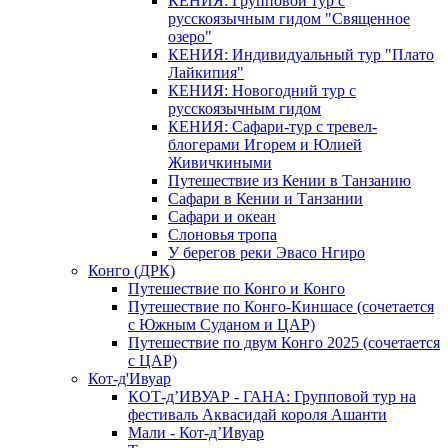
КЕНИЯ: Групповой тур с
русскоязычным гидом "Священное
озеро"
КЕНИЯ: Индивидуальный тур "Плато
Лайкипия"
КЕНИЯ: Новогодний тур с
русскоязычным гидом
КЕНИЯ: Сафари-тур с тревел-
блогерами Игорем и Юлией
Живичкиными
Путешествие из Кении в Танзанию
Сафари в Кении и Танзании
Сафари и океан
Слоновья тропа
У берегов реки Эвасо Нгиро
Конго (ДРК)
Путешествие по Конго и Конго
Путешествие по Конго-Киншасе (сочетается
с Южным Суданом и ЦАР)
Путешествие по двум Конго 2025 (сочетается
с ЦАР)
Кот-д'Ивуар
КОТ-д’ИВУАР - ГАНА: Групповой тур на
фестиваль Аквасидай короля Ашанти
Мали - Кот-д’Ивуар