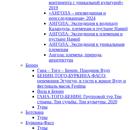
континента с уникальной культурой»
2019
«АНГОЛА – неизведанная и
неисследованная» 2024
АНГОЛА: Экспедиция к водопаду
Каландула, племенам и пустыне Намиб
АНГОЛА: Экспедиция к племенам и
пустыне Намиб
АНГОЛА: Экспедиция к уникальным
племенам
Ангола: племена, природа,
архитектура
Бенин
Гана – Того – Бенин. Праздник Вуду
БЕНИН-ТОГО-БУРКИНА-ФАСО:
церемония Эгунгун, в гости к жрице Вуду и
фестиваль масок Festima
Виза в Бенин
ГАНА-ТОГО-БЕНИН: Групповой тур Три
страны. Три судьбы. Три культуры. 2020
Туры
Ботсвана
Туры
Буркина-Фасо
Туры