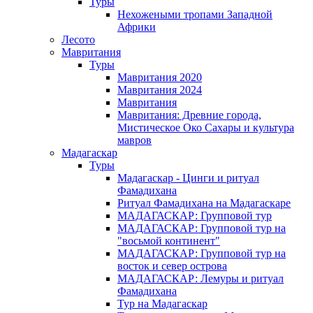
Туры
Нехожеными тропами Западной
Африки
Лесото
Мавритания
Туры
Мавритания 2020
Мавритания 2024
Мавритания
Мавритания: Древние города,
Мистическое Око Сахары и культура
мавров
Мадагаскар
Туры
Мадагаскар - Цинги и ритуал
Фамадихана
Ритуал Фамадихана на Мадагаскаре
МАДАГАСКАР: Групповой тур
МАДАГАСКАР: Групповой тур на
"восьмой континент"
МАДАГАСКАР: Групповой тур на
восток и север острова
МАДАГАСКАР: Лемуры и ритуал
Фамадихана
Тур на Мадагаскар