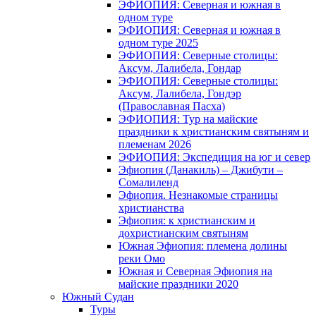
ЭФИОПИЯ: Северная и южная в
одном туре
ЭФИОПИЯ: Северная и южная в
одном туре 2025
ЭФИОПИЯ: Северные столицы:
Аксум, Лалибела, Гондар
ЭФИОПИЯ: Северные столицы:
Аксум, Лалибела, Гондэр
(Православная Пасха)
ЭФИОПИЯ: Тур на майские
праздники к христианским святыням и
племенам 2026
ЭФИОПИЯ: Экспедиция на юг и север
Эфиопия (Данакиль) – Джибути –
Cомалиленд
Эфиопия. Незнакомые страницы
христианства
Эфиопия: к христианским и
дохристианским святыням
Южная Эфиопия: племена долины
реки Омо
Южная и Северная Эфиопия на
майские праздники 2020
Южный Судан
Туры