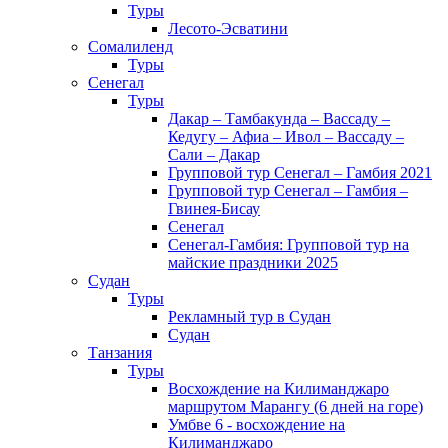
Туры
Лесото-Эсватини
Сомалиленд
Туры
Сенегал
Туры
Дакар – Тамбакунда – Вассаду –
Кедугу – Афиа – Ивол – Вассаду –
Сали – Дакар
Групповой тур Сенегал – Гамбия 2021
Групповой тур Сенегал – Гамбия –
Гвинея-Бисау
Сенегал
Сенегал-Гамбия: Групповой тур на
майские праздники 2025
Судан
Туры
Рекламный тур в Cудан
Cудан
Танзания
Туры
Восхождение на Килиманджаро
маршрутом Марангу (6 дней на горе)
Умбве 6 - восхождение на
Килиманджаро