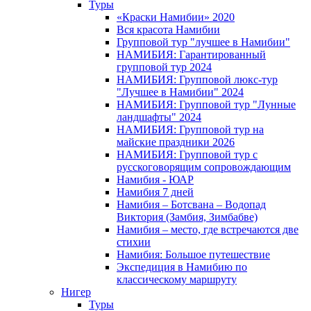
Туры
«Краски Намибии» 2020
Вся красота Намибии
Групповой тур "лучшее в Намибии"
НАМИБИЯ: Гарантированный
групповой тур 2024
НАМИБИЯ: Групповой люкс-тур
"Лучшее в Намибии" 2024
НАМИБИЯ: Групповой тур "Лунные
ландшафты" 2024
НАМИБИЯ: Групповой тур на
майские праздники 2026
НАМИБИЯ: Групповой тур с
русскоговорящим сопровождающим
Намибия - ЮАР
Намибия 7 дней
Намибия – Ботсвана – Водопад
Виктория (Замбия, Зимбабве)
Намибия – место, где встречаются две
стихии
Намибия: Большое путешествие
Экспедиция в Намибию по
классическому маршруту
Нигер
Туры