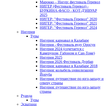
Марокко – Нигер: фестиваль Геревол
НИГЕР (Фестиваль Геревол) -
БУРКИНА-ФАСО - КОТ-Д'ИВУАР
2025
НИГЕР: "Фестиваль Геревол" 2020
НИГЕР: "Фестиваль Геревол" 2021
НИГЕР: "Фестиваль Геревол" 2024
Нигерия
Туры
Нигерия: карнавал в Калабаре
Нигерия - Фестиваль вуду Оросун
Нигерия 2024 (сочетается с
Камеруном, Габоном и Сан-Томе)
Нигерия 2025
Нигерия 2026 Фестиваль Дурбар
Нигерия: карнавал в Калабаре 2018
Нигерия: колыбель цивилизации
Йоруба
Нигерия: путешествие по юго-западу и
северу страны
Нигерия: путешествие по юго-западу
страны
Руанда
Туры
Эсватини