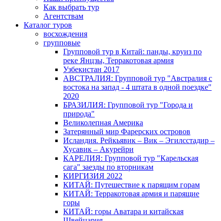
Как выбрать тур
Агентствам
Каталог туров
восхождения
групповые
Групповой тур в Китай: панды, круиз по
реке Янцзы, Терракотовая армия
Узбекистан 2017
АВСТРАЛИЯ: Групповой тур "Австралия с
востока на запад - 4 штата в одной поездке"
2020
БРАЗИЛИЯ: Групповой тур "Города и
природа"
Великолепная Америка
Затерянный мир Фарерских островов
Исландия. Рейкьявик – Вик – Эгилсстадир –
Хусавик – Акурейри
КАРЕЛИЯ: Групповой тур "Карельская
сага" заезды по вторникам
КИРГИЗИЯ 2022
КИТАЙ: Путешествие к парящим горам
КИТАЙ: Терракотовая армия и парящие
горы
КИТАЙ: горы Аватара и китайская
Швейцария