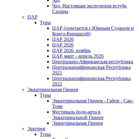
Чад
Чад. Настоящая экспедиция вглубь
Сахары
ЦАР
Туры
ЦАР (сочетается с Южным Суданом и
Конго-Киншасой)
ЦАР 2020
ЦАР 2026
ЦАР 2026, ноябрь
ЦАР, март - апрель 2026
Центрально-Африканская республика
Центральноафриканская Республика
2021
Центральноафриканская Республика
2022
Экваториальная Гвинея
Туры
Экваториальная Гвинея - Габон - Сан-
Томе
Фестиваль боди-арта в
Экваториальной Гвинее
Экваториальная Гвинея
Эритрея
Туры