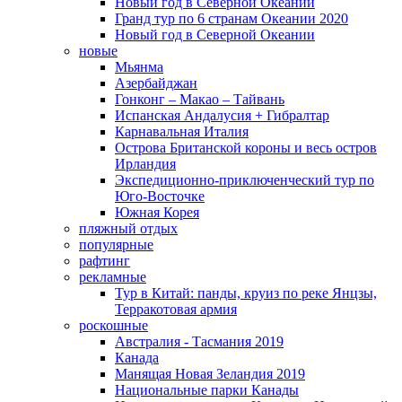
Новый год в Северной Океании
Гранд тур по 6 странам Океании 2020
Новый год в Северной Океании
новые
Мьянма
Азербайджан
Гонконг – Макао – Тайвань
Испанская Андалусия + Гибралтар
Карнавальная Италия
Острова Британской короны и весь остров
Ирландия
Экспедиционно-приключенческий тур по
Юго-Восточке
Южная Корея
пляжный отдых
популярные
рафтинг
рекламные
Тур в Китай: панды, круиз по реке Янцзы,
Терракотовая армия
роскошные
Австралия - Тасмания 2019
Канада
Манящая Новая Зеландия 2019
Национальные парки Канады