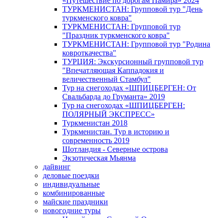
«Путешествие по дорогам Памира» 2024
ТУРКМЕНИСТАН: Групповой тур "День
туркменского ковра"
ТУРКМЕНИСТАН: Групповой тур
"Праздник туркменского ковра"
ТУРКМЕНИСТАН: Групповой тур "Родина
ковроткачества"
ТУРЦИЯ: Экскурсионный групповой тур
"Впечатляющая Каппадокия и
величественный Стамбул"
Тур на снегоходах «ШПИЦБЕРГЕН: От
Свальбарда до Груманта» 2019
Тур на снегоходах «ШПИЦБЕРГЕН:
ПОЛЯРНЫЙ ЭКСПРЕСС»
Туркменистан 2018
Туркменистан. Тур в историю и
современность 2019
Шотландия - Северные острова
Экзотическая Мьянма
дайвинг
деловые поездки
индивидуальные
комбинированные
майские праздники
новогодние туры