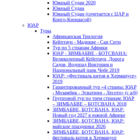
Южный Cудан 2020
Южный Cудан
Южный Судан (сочетается с ЦАР и
Конго-Киншасой)
ЮАР
Туры
Африканская Трилогия
Кейптаун - Мадикве - Сан Сити
Тур по 5 странам Африки
ЮАР - ЗИМБАБВЕ - БОТСВАНА:
Великолепный Кейптаун, Дорога
Садов, Водопад Виктория и
Национальный парк Чобе 2019
ЮАР: «Фестиваль китов в Херманусе»
2019
Гарантированный тур «4 страны: ЮАР
- Мозамбик - Эсватини - Лесото» (с а/б)
Групповой тур по трем странам: ЮАР
– ЗИМБАБВЕ – БОТСВАНА 2018
ЗИМБАБВЕ, БОТСВАНА, ЮАР:
Новый год 2027 в южной Африке
ЗИМБАБВЕ, БОТСВАНА, ЮАР:
майские праздники 2026
ЗИМБАБВЕ, БОТСВАНА, ЮАР:
фестиваль китов в Херманусе