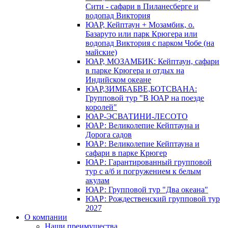
Сити - сафари в Пиланесберге и
водопад Виктория
ЮАР, Кейптаун + Мозамбик, о.
Базаруто или парк Крюгера или
водопад Виктория с парком Чобе (на
майские)
ЮАР, МОЗАМБИК: Кейптаун, сафари
в парке Крюгера и отдых на
Индийском океане
ЮАР,ЗИМБАБВЕ,БОТСВАНА:
Групповой тур "В ЮАР на поезде
королей"
ЮАР-ЭСВАТИНИ-ЛЕСОТО
ЮАР: Великолепие Кейптауна и
Дорога садов
ЮАР: Великолепие Кейптауна и
сафари в парке Крюгер
ЮАР: Гарантированный групповой
тур с а/б и погружением к белым
акулам
ЮАР: Групповой тур "Два океана"
ЮАР: Рождественский групповой тур
2027
О компании
Наши преимущества