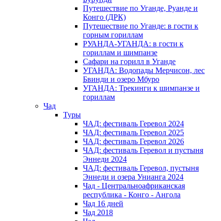
Путешествие по Уганде, Руанде и
Конго (ДРК)
Путешествие по Уганде: в гости к
горным гориллам
РУАНДА-УГАНДА: в гости к
гориллам и шимпанзе
Сафари на горилл в Уганде
УГАНДА: Водопады Мерчисон, лес
Бвинди и озеро Мбуро
УГАНДА: Трекинги к шимпанзе и
гориллам
Чад
Туры
ЧАД: фестиваль Геревол 2024
ЧАД: фестиваль Геревол 2025
ЧАД: фестиваль Геревол 2026
ЧАД: фестиваль Геревол и пустыня
Эннеди 2024
ЧАД: фестиваль Геревол, пустыня
Эннеди и озера Унианга 2024
Чад - Центральноафриканская
республика - Конго - Ангола
Чад 16 дней
Чад 2018