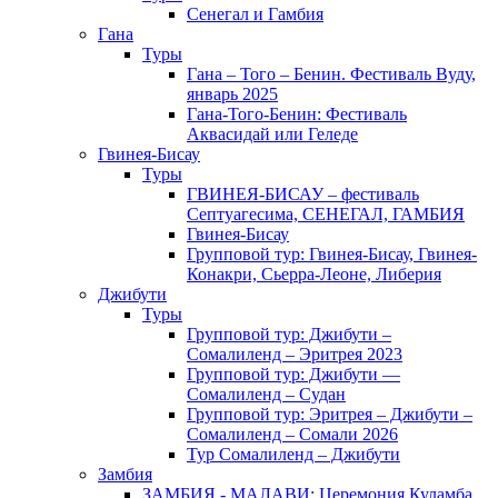
Сенегал и Гамбия
Гана
Туры
Гана – Того – Бенин. Фестиваль Вуду,
январь 2025
Гана-Того-Бенин: Фестиваль
Аквасидай или Геледе
Гвинея-Бисау
Туры
ГВИНЕЯ-БИСАУ – фестиваль
Септуагесима, СЕНЕГАЛ, ГАМБИЯ
Гвинея-Бисау
Групповой тур: Гвинея-Бисау, Гвинея-
Конакри, Сьерра-Леоне, Либерия
Джибути
Туры
Групповой тур: Джибути –
Cомалиленд – Эритрея 2023
Групповой тур: Джибути —
Сомалиленд – Судан
Групповой тур: Эритрея – Джибути –
Сомалиленд – Сомали 2026
Тур Cомалиленд – Джибути
Замбия
ЗАМБИЯ - МАЛАВИ: Церемония Куламба