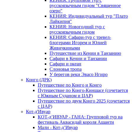
КЕНИЯ: Групповой тур с
русскоязычным гидом "Священное
озеро"
КЕНИЯ: Индивидуальный тур "Плато
Лайкипия"
КЕНИЯ: Новогодний тур с
русскоязычным гидом
КЕНИЯ: Сафари-тур с тревел-
блогерами Игорем и Юлией
Живичкиными
Путешествие из Кении в Танзанию
Сафари в Кении и Танзании
Сафари и океан
Слоновья тропа
У берегов реки Эвасо Нгиро
Конго (ДРК)
Путешествие по Конго и Конго
Путешествие по Конго-Киншасе (сочетается
с Южным Суданом и ЦАР)
Путешествие по двум Конго 2025 (сочетается
с ЦАР)
Кот-д'Ивуар
КОТ-д’ИВУАР - ГАНА: Групповой тур на
фестиваль Аквасидай короля Ашанти
Мали - Кот-д’Ивуар