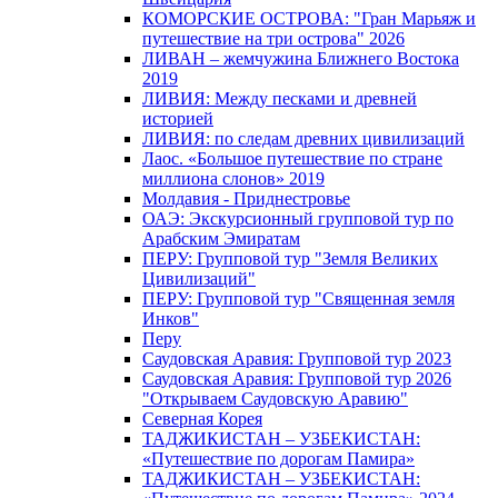
КОМОРСКИЕ ОСТРОВА: "Гран Марьяж и
путешествие на три острова" 2026
ЛИВАН – жемчужина Ближнего Востока
2019
ЛИВИЯ: Между песками и древней
историей
ЛИВИЯ: по следам древних цивилизаций
Лаос. «Большое путешествие по стране
миллиона слонов» 2019
Молдавия - Приднестровье
ОАЭ: Экскурсионный групповой тур по
Арабским Эмиратам
ПЕРУ: Групповой тур "Земля Великих
Цивилизаций"
ПЕРУ: Групповой тур "Священная земля
Инков"
Перу
Саудовская Аравия: Групповой тур 2023
Саудовская Аравия: Групповой тур 2026
"Открываем Саудовскую Аравию"
Северная Корея
ТАДЖИКИСТАН – УЗБЕКИСТАН:
«Путешествие по дорогам Памира»
ТАДЖИКИСТАН – УЗБЕКИСТАН: