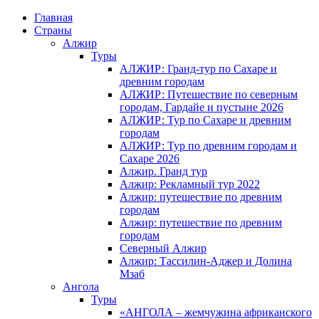
Главная
Страны
Алжир
Туры
АЛЖИР: Гранд-тур по Сахаре и
древним городам
АЛЖИР: Путешествие по северным
городам, Гардайе и пустыне 2026
АЛЖИР: Тур по Сахаре и древним
городам
АЛЖИР: Тур по древним городам и
Сахаре 2026
Алжир. Гранд тур
Алжир: Рекламный тур 2022
Алжир: путешествие по древним
городам
Алжир: путешествие по древним
городам
Северный Алжир
Алжир: Тассилин-Аджер и Долина
Мзаб
Ангола
Туры
«АНГОЛА – жемчужина африканского