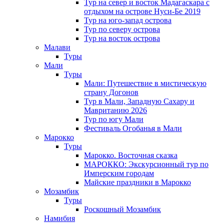
Тур на север и восток Мадагаскара с
отдыхом на острове Нуси-Бе 2019
Тур на юго-запад острова
Тур по северу острова
Тур на восток острова
Малави
Туры
Мали
Туры
Мали: Путешествие в мистическую
страну Догонов
Тур в Мали, Западную Сахару и
Мавританию 2026
Тур по югу Мали
Фестиваль Огобанья в Мали
Марокко
Туры
Марокко. Восточная сказка
МАРОККО: Экскурсионный тур по
Имперским городам
Майские праздники в Марокко
Мозамбик
Туры
Роскошный Мозамбик
Намибия