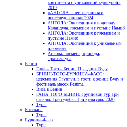
континента с уникальной культурой»
2019
«АНГОЛА – неизведанная и
неисследованная» 2024
АНГОЛА: Экспедиция к водопаду
Каландула, племенам и пустыне Намиб
АНГОЛА: Экспедиция к племенам и
пустыне Намиб
АНГОЛА: Экспедиция к уникальным
племенам
Ангола: племена, природа,
архитектура
Бенин
Гана – Того – Бенин. Праздник Вуду
БЕНИН-ТОГО-БУРКИНА-ФАСО:
церемония Эгунгун, в гости к жрице Вуду и
фестиваль масок Festima
Виза в Бенин
ГАНА-ТОГО-БЕНИН: Групповой тур Три
страны. Три судьбы. Три культуры. 2020
Туры
Ботсвана
Туры
Буркина-Фасо
Туры