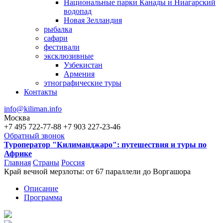
Национальные парки Канады и Ниагарский
водопад
Новая Зелландия
рыбалка
сафари
фестивали
эксклюзивные
Узбекистан
Армения
этнографические туры
Контакты
info@kiliman.info
Москва
+7 495 722-77-88
+7 903 227-23-46
Обратный звонок
Туроператор "Килиманджаро": путешествия и туры по
Африке
Главная
Страны
Россия
Край вечной мерзлоты: от 67 параллели до Воргашора
Вы здесь
Описание
Программа