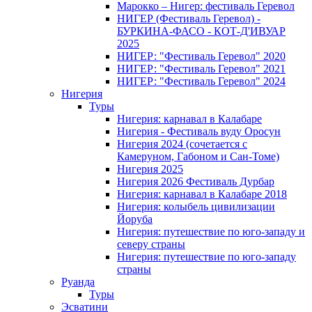
Марокко – Нигер: фестиваль Геревол
НИГЕР (Фестиваль Геревол) -
БУРКИНА-ФАСО - КОТ-Д'ИВУАР
2025
НИГЕР: "Фестиваль Геревол" 2020
НИГЕР: "Фестиваль Геревол" 2021
НИГЕР: "Фестиваль Геревол" 2024
Нигерия
Туры
Нигерия: карнавал в Калабаре
Нигерия - Фестиваль вуду Оросун
Нигерия 2024 (сочетается с
Камеруном, Габоном и Сан-Томе)
Нигерия 2025
Нигерия 2026 Фестиваль Дурбар
Нигерия: карнавал в Калабаре 2018
Нигерия: колыбель цивилизации
Йоруба
Нигерия: путешествие по юго-западу и
северу страны
Нигерия: путешествие по юго-западу
страны
Руанда
Туры
Эсватини