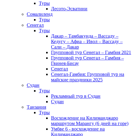
Туры
Лесото-Эсватини
Сомалиленд
Туры
Сенегал
Туры
Дакар – Тамбакунда – Вассаду –
Кедугу – Афиа – Ивол – Вассаду –
Сали – Дакар
Групповой тур Сенегал – Гамбия 2021
Групповой тур Сенегал – Гамбия –
Гвинея-Бисау
Сенегал
Сенегал-Гамбия: Групповой тур на
майские праздники 2025
Судан
Туры
Рекламный тур в Cудан
Cудан
Танзания
Туры
Восхождение на Килиманджаро
маршрутом Марангу (6 дней на горе)
Умбве 6 - восхождение на
Килиманджаро