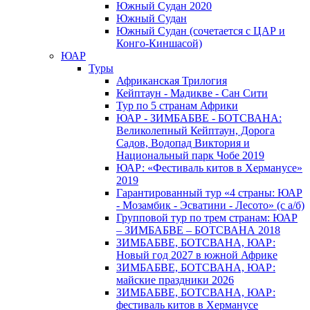
Южный Cудан 2020
Южный Cудан
Южный Судан (сочетается с ЦАР и
Конго-Киншасой)
ЮАР
Туры
Африканская Трилогия
Кейптаун - Мадикве - Сан Сити
Тур по 5 странам Африки
ЮАР - ЗИМБАБВЕ - БОТСВАНА:
Великолепный Кейптаун, Дорога
Садов, Водопад Виктория и
Национальный парк Чобе 2019
ЮАР: «Фестиваль китов в Херманусе»
2019
Гарантированный тур «4 страны: ЮАР
- Мозамбик - Эсватини - Лесото» (с а/б)
Групповой тур по трем странам: ЮАР
– ЗИМБАБВЕ – БОТСВАНА 2018
ЗИМБАБВЕ, БОТСВАНА, ЮАР:
Новый год 2027 в южной Африке
ЗИМБАБВЕ, БОТСВАНА, ЮАР:
майские праздники 2026
ЗИМБАБВЕ, БОТСВАНА, ЮАР:
фестиваль китов в Херманусе