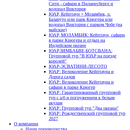
Сити - сафари в Пиланесберге и
водопад Виктория
ЮАР, Кейптаун + Мозамбик, о.
Базаруто или парк Крюгера или
водопад Виктория с парком Чобе (на
майские)
ЮАР, МОЗАМБИК: Кейптаун, сафари
в парке Крюгера и отдых на
Индийском океане
ЮАР,ЗИМБАБВЕ,БОТСВАНА:
Групповой тур "В ЮАР на поезде
королей"
ЮАР-ЭСВАТИНИ-ЛЕСОТО
ЮАР: Великолепие Кейптауна и
Дорога садов
ЮАР: Великолепие Кейптауна и
сафари в парке Крюгер
ЮАР: Гарантированный групповой
тур с а/б и погружением к белым
акулам
ЮАР: Групповой тур "Два океана"
ЮАР: Рождественский групповой тур
2027
О компании
Наши преимущества