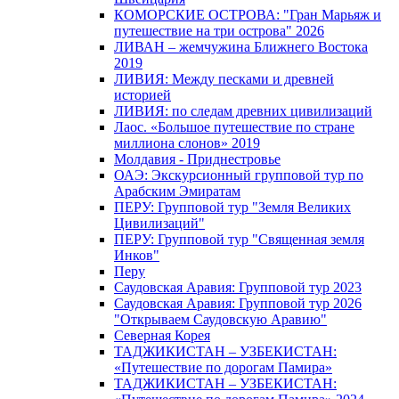
КОМОРСКИЕ ОСТРОВА: "Гран Марьяж и
путешествие на три острова" 2026
ЛИВАН – жемчужина Ближнего Востока
2019
ЛИВИЯ: Между песками и древней
историей
ЛИВИЯ: по следам древних цивилизаций
Лаос. «Большое путешествие по стране
миллиона слонов» 2019
Молдавия - Приднестровье
ОАЭ: Экскурсионный групповой тур по
Арабским Эмиратам
ПЕРУ: Групповой тур "Земля Великих
Цивилизаций"
ПЕРУ: Групповой тур "Священная земля
Инков"
Перу
Саудовская Аравия: Групповой тур 2023
Саудовская Аравия: Групповой тур 2026
"Открываем Саудовскую Аравию"
Северная Корея
ТАДЖИКИСТАН – УЗБЕКИСТАН:
«Путешествие по дорогам Памира»
ТАДЖИКИСТАН – УЗБЕКИСТАН: