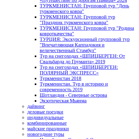
«Путешествие по дорогам Памира» 2024
ТУРКМЕНИСТАН: Групповой тур "День
туркменского ковра"
ТУРКМЕНИСТАН: Групповой тур
"Праздник туркменского ковра"
ТУРКМЕНИСТАН: Групповой тур "Родина
ковроткачества"
ТУРЦИЯ: Экскурсионный групповой тур
"Впечатляющая Каппадокия и
величественный Стамбул"
Тур на снегоходах «ШПИЦБЕРГЕН: От
Свальбарда до Груманта» 2019
Тур на снегоходах «ШПИЦБЕРГЕН:
ПОЛЯРНЫЙ ЭКСПРЕСС»
Туркменистан 2018
Туркменистан. Тур в историю и
современность 2019
Шотландия - Северные острова
Экзотическая Мьянма
дайвинг
деловые поездки
индивидуальные
комбинированные
майские праздники
новогодние туры