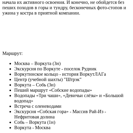
начала их активного освоения. И конечно, не обойдется без
пеших походов в горы и тундру, бесконечных фото-стопов и
ужина у костра в приятной компании.
Маршрут:
Москва – Воркута (3н)
Экскурсия по Воркуте - поселок Рудник
Воркутинское кольцо - история ВоркутЛАГа
Центр (учебной шахты) "Штрэк"
Воркута – Собь (3н)
Пеший маршрут «Собские водопады»
Водопады «Три чаши», «Девичьи слёзы» и «Большой
водопад»
Встреча с оленеводами
Экскурсия «Собская гора» - Массив Рай-Из -
Нефритовая долина
Собь – Воркута (1н)
Воркута - Москва