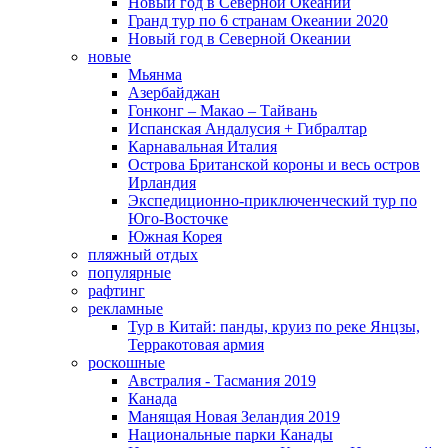
Новый год в Северной Океании
Гранд тур по 6 странам Океании 2020
Новый год в Северной Океании
новые
Мьянма
Азербайджан
Гонконг – Макао – Тайвань
Испанская Андалусия + Гибралтар
Карнавальная Италия
Острова Британской короны и весь остров
Ирландия
Экспедиционно-приключенческий тур по
Юго-Восточке
Южная Корея
пляжный отдых
популярные
рафтинг
рекламные
Тур в Китай: панды, круиз по реке Янцзы,
Терракотовая армия
роскошные
Австралия - Тасмания 2019
Канада
Манящая Новая Зеландия 2019
Национальные парки Канады