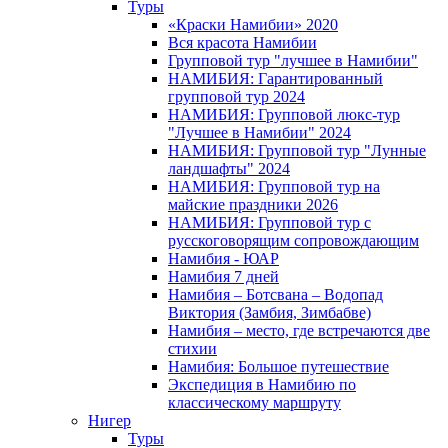
Туры
«Краски Намибии» 2020
Вся красота Намибии
Групповой тур "лучшее в Намибии"
НАМИБИЯ: Гарантированный
групповой тур 2024
НАМИБИЯ: Групповой люкс-тур
"Лучшее в Намибии" 2024
НАМИБИЯ: Групповой тур "Лунные
ландшафты" 2024
НАМИБИЯ: Групповой тур на
майские праздники 2026
НАМИБИЯ: Групповой тур с
русскоговорящим сопровождающим
Намибия - ЮАР
Намибия 7 дней
Намибия – Ботсвана – Водопад
Виктория (Замбия, Зимбабве)
Намибия – место, где встречаются две
стихии
Намибия: Большое путешествие
Экспедиция в Намибию по
классическому маршруту
Нигер
Туры