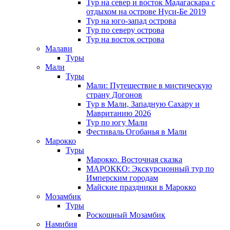
Тур на север и восток Мадагаскара с
отдыхом на острове Нуси-Бе 2019
Тур на юго-запад острова
Тур по северу острова
Тур на восток острова
Малави
Туры
Мали
Туры
Мали: Путешествие в мистическую
страну Догонов
Тур в Мали, Западную Сахару и
Мавританию 2026
Тур по югу Мали
Фестиваль Огобанья в Мали
Марокко
Туры
Марокко. Восточная сказка
МАРОККО: Экскурсионный тур по
Имперским городам
Майские праздники в Марокко
Мозамбик
Туры
Роскошный Мозамбик
Намибия