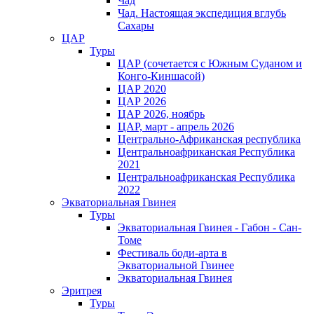
Чад
Чад. Настоящая экспедиция вглубь
Сахары
ЦАР
Туры
ЦАР (сочетается с Южным Суданом и
Конго-Киншасой)
ЦАР 2020
ЦАР 2026
ЦАР 2026, ноябрь
ЦАР, март - апрель 2026
Центрально-Африканская республика
Центральноафриканская Республика
2021
Центральноафриканская Республика
2022
Экваториальная Гвинея
Туры
Экваториальная Гвинея - Габон - Сан-
Томе
Фестиваль боди-арта в
Экваториальной Гвинее
Экваториальная Гвинея
Эритрея
Туры