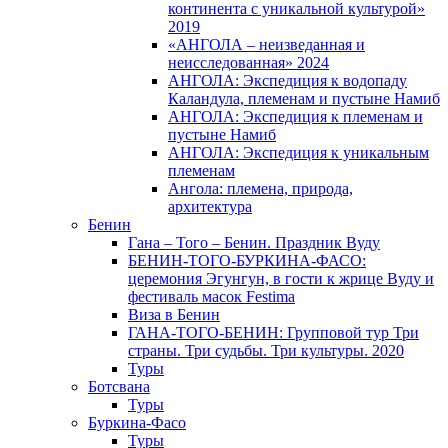
континента с уникальной культурой»
2019
«АНГОЛА – неизведанная и
неисследованная» 2024
АНГОЛА: Экспедиция к водопаду
Каландула, племенам и пустыне Намиб
АНГОЛА: Экспедиция к племенам и
пустыне Намиб
АНГОЛА: Экспедиция к уникальным
племенам
Ангола: племена, природа,
архитектура
Бенин
Гана – Того – Бенин. Праздник Вуду
БЕНИН-ТОГО-БУРКИНА-ФАСО:
церемония Эгунгун, в гости к жрице Вуду и
фестиваль масок Festima
Виза в Бенин
ГАНА-ТОГО-БЕНИН: Групповой тур Три
страны. Три судьбы. Три культуры. 2020
Туры
Ботсвана
Туры
Буркина-Фасо
Туры