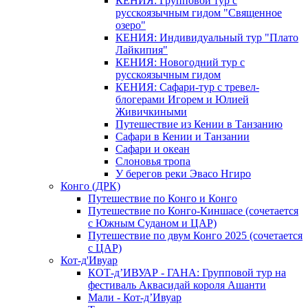
КЕНИЯ: Групповой тур с
русскоязычным гидом "Священное
озеро"
КЕНИЯ: Индивидуальный тур "Плато
Лайкипия"
КЕНИЯ: Новогодний тур с
русскоязычным гидом
КЕНИЯ: Сафари-тур с тревел-
блогерами Игорем и Юлией
Живичкиными
Путешествие из Кении в Танзанию
Сафари в Кении и Танзании
Сафари и океан
Слоновья тропа
У берегов реки Эвасо Нгиро
Конго (ДРК)
Путешествие по Конго и Конго
Путешествие по Конго-Киншасе (сочетается
с Южным Суданом и ЦАР)
Путешествие по двум Конго 2025 (сочетается
с ЦАР)
Кот-д'Ивуар
КОТ-д’ИВУАР - ГАНА: Групповой тур на
фестиваль Аквасидай короля Ашанти
Мали - Кот-д’Ивуар