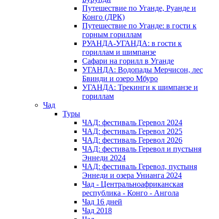
Путешествие по Уганде, Руанде и
Конго (ДРК)
Путешествие по Уганде: в гости к
горным гориллам
РУАНДА-УГАНДА: в гости к
гориллам и шимпанзе
Сафари на горилл в Уганде
УГАНДА: Водопады Мерчисон, лес
Бвинди и озеро Мбуро
УГАНДА: Трекинги к шимпанзе и
гориллам
Чад
Туры
ЧАД: фестиваль Геревол 2024
ЧАД: фестиваль Геревол 2025
ЧАД: фестиваль Геревол 2026
ЧАД: фестиваль Геревол и пустыня
Эннеди 2024
ЧАД: фестиваль Геревол, пустыня
Эннеди и озера Унианга 2024
Чад - Центральноафриканская
республика - Конго - Ангола
Чад 16 дней
Чад 2018