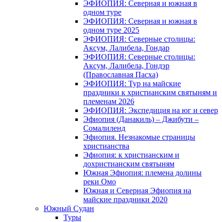
ЭФИОПИЯ: Северная и южная в
одном туре
ЭФИОПИЯ: Северная и южная в
одном туре 2025
ЭФИОПИЯ: Северные столицы:
Аксум, Лалибела, Гондар
ЭФИОПИЯ: Северные столицы:
Аксум, Лалибела, Гондэр
(Православная Пасха)
ЭФИОПИЯ: Тур на майские
праздники к христианским святыням и
племенам 2026
ЭФИОПИЯ: Экспедиция на юг и север
Эфиопия (Данакиль) – Джибути –
Cомалиленд
Эфиопия. Незнакомые страницы
христианства
Эфиопия: к христианским и
дохристианским святыням
Южная Эфиопия: племена долины
реки Омо
Южная и Северная Эфиопия на
майские праздники 2020
Южный Судан
Туры