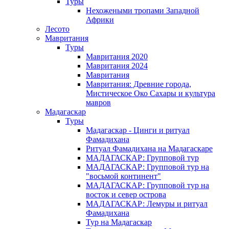
Туры
Нехожеными тропами Западной
Африки
Лесото
Мавритания
Туры
Мавритания 2020
Мавритания 2024
Мавритания
Мавритания: Древние города,
Мистическое Око Сахары и культура
мавров
Мадагаскар
Туры
Мадагаскар - Цинги и ритуал
Фамадихана
Ритуал Фамадихана на Мадагаскаре
МАДАГАСКАР: Групповой тур
МАДАГАСКАР: Групповой тур на
"восьмой континент"
МАДАГАСКАР: Групповой тур на
восток и север острова
МАДАГАСКАР: Лемуры и ритуал
Фамадихана
Тур на Мадагаскар