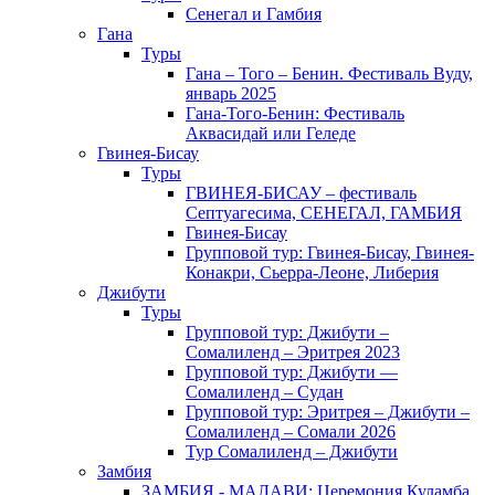
Сенегал и Гамбия
Гана
Туры
Гана – Того – Бенин. Фестиваль Вуду,
январь 2025
Гана-Того-Бенин: Фестиваль
Аквасидай или Геледе
Гвинея-Бисау
Туры
ГВИНЕЯ-БИСАУ – фестиваль
Септуагесима, СЕНЕГАЛ, ГАМБИЯ
Гвинея-Бисау
Групповой тур: Гвинея-Бисау, Гвинея-
Конакри, Сьерра-Леоне, Либерия
Джибути
Туры
Групповой тур: Джибути –
Cомалиленд – Эритрея 2023
Групповой тур: Джибути —
Сомалиленд – Судан
Групповой тур: Эритрея – Джибути –
Сомалиленд – Сомали 2026
Тур Cомалиленд – Джибути
Замбия
ЗАМБИЯ - МАЛАВИ: Церемония Куламба