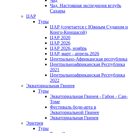
Чад
Чад. Настоящая экспедиция вглубь
Сахары
ЦАР
Туры
ЦАР (сочетается с Южным Суданом и
Конго-Киншасой)
ЦАР 2020
ЦАР 2026
ЦАР 2026, ноябрь
ЦАР, март - апрель 2026
Центрально-Африканская республика
Центральноафриканская Республика
2021
Центральноафриканская Республика
2022
Экваториальная Гвинея
Туры
Экваториальная Гвинея - Габон - Сан-
Томе
Фестиваль боди-арта в
Экваториальной Гвинее
Экваториальная Гвинея
Эритрея
Туры