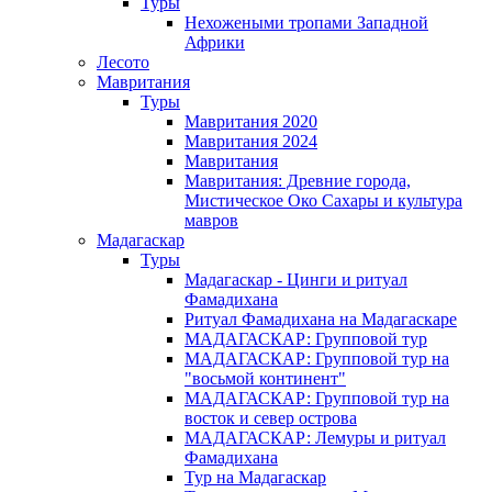
Туры
Нехожеными тропами Западной
Африки
Лесото
Мавритания
Туры
Мавритания 2020
Мавритания 2024
Мавритания
Мавритания: Древние города,
Мистическое Око Сахары и культура
мавров
Мадагаскар
Туры
Мадагаскар - Цинги и ритуал
Фамадихана
Ритуал Фамадихана на Мадагаскаре
МАДАГАСКАР: Групповой тур
МАДАГАСКАР: Групповой тур на
"восьмой континент"
МАДАГАСКАР: Групповой тур на
восток и север острова
МАДАГАСКАР: Лемуры и ритуал
Фамадихана
Тур на Мадагаскар