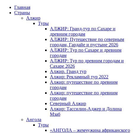
Главная
Страны
Алжир
Туры
АЛЖИР: Гранд-тур по Сахаре и
древним городам
АЛЖИР: Путешествие по северным
городам, Гардайе и пустыне 2026
АЛЖИР: Тур по Сахаре и древним
городам
АЛЖИР: Тур по древним городам и
Сахаре 2026
Алжир. Гранд тур
Алжир: Рекламный тур 2022
Алжир: путешествие по древним
городам
Алжир: путешествие по древним
городам
Северный Алжир
Алжир: Тассилин-Аджер и Долина
Мзаб
Ангола
Туры
«АНГОЛА – жемчужина африканского