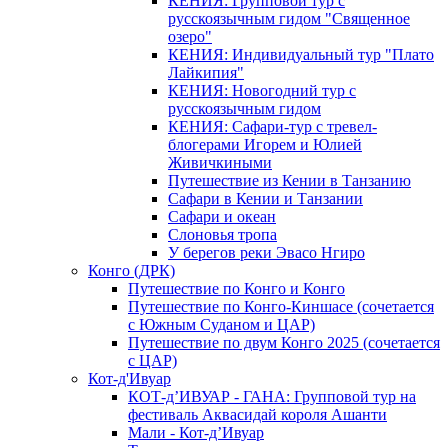
КЕНИЯ: Групповой тур с
русскоязычным гидом "Священное
озеро"
КЕНИЯ: Индивидуальный тур "Плато
Лайкипия"
КЕНИЯ: Новогодний тур с
русскоязычным гидом
КЕНИЯ: Сафари-тур с тревел-
блогерами Игорем и Юлией
Живичкиными
Путешествие из Кении в Танзанию
Сафари в Кении и Танзании
Сафари и океан
Слоновья тропа
У берегов реки Эвасо Нгиро
Конго (ДРК)
Путешествие по Конго и Конго
Путешествие по Конго-Киншасе (сочетается
с Южным Суданом и ЦАР)
Путешествие по двум Конго 2025 (сочетается
с ЦАР)
Кот-д'Ивуар
КОТ-д’ИВУАР - ГАНА: Групповой тур на
фестиваль Аквасидай короля Ашанти
Мали - Кот-д’Ивуар