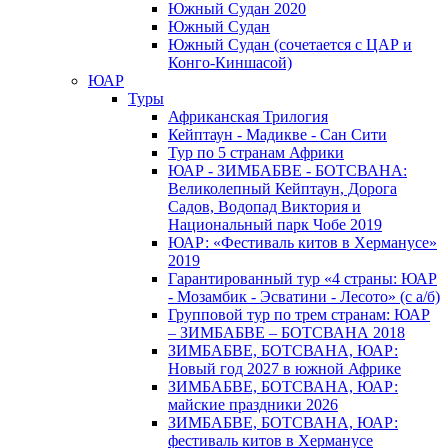
Южный Cудан 2020
Южный Cудан
Южный Судан (сочетается с ЦАР и
Конго-Киншасой)
ЮАР
Туры
Африканская Трилогия
Кейптаун - Мадикве - Сан Сити
Тур по 5 странам Африки
ЮАР - ЗИМБАБВЕ - БОТСВАНА:
Великолепный Кейптаун, Дорога
Садов, Водопад Виктория и
Национальный парк Чобе 2019
ЮАР: «Фестиваль китов в Херманусе»
2019
Гарантированный тур «4 страны: ЮАР
- Мозамбик - Эсватини - Лесото» (с а/б)
Групповой тур по трем странам: ЮАР
– ЗИМБАБВЕ – БОТСВАНА 2018
ЗИМБАБВЕ, БОТСВАНА, ЮАР:
Новый год 2027 в южной Африке
ЗИМБАБВЕ, БОТСВАНА, ЮАР:
майские праздники 2026
ЗИМБАБВЕ, БОТСВАНА, ЮАР:
фестиваль китов в Херманусе