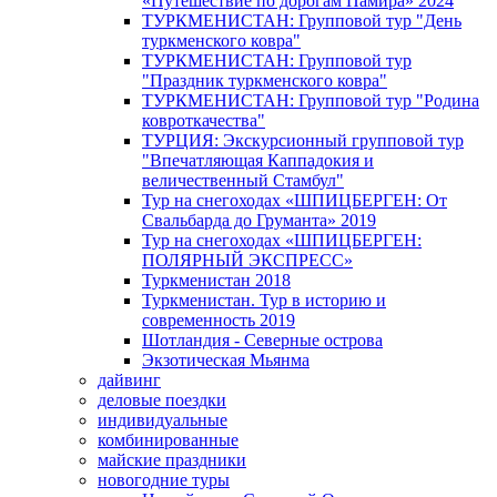
«Путешествие по дорогам Памира» 2024
ТУРКМЕНИСТАН: Групповой тур "День
туркменского ковра"
ТУРКМЕНИСТАН: Групповой тур
"Праздник туркменского ковра"
ТУРКМЕНИСТАН: Групповой тур "Родина
ковроткачества"
ТУРЦИЯ: Экскурсионный групповой тур
"Впечатляющая Каппадокия и
величественный Стамбул"
Тур на снегоходах «ШПИЦБЕРГЕН: От
Свальбарда до Груманта» 2019
Тур на снегоходах «ШПИЦБЕРГЕН:
ПОЛЯРНЫЙ ЭКСПРЕСС»
Туркменистан 2018
Туркменистан. Тур в историю и
современность 2019
Шотландия - Северные острова
Экзотическая Мьянма
дайвинг
деловые поездки
индивидуальные
комбинированные
майские праздники
новогодние туры