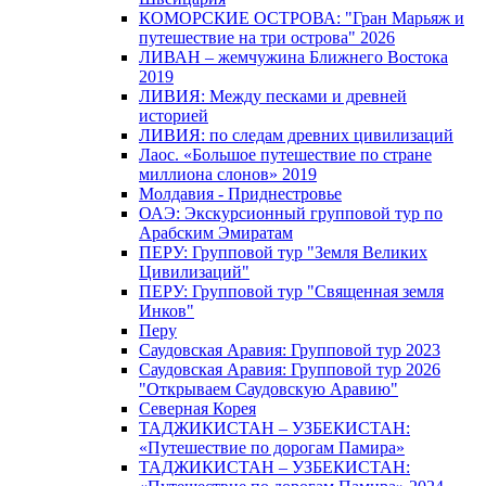
КОМОРСКИЕ ОСТРОВА: "Гран Марьяж и
путешествие на три острова" 2026
ЛИВАН – жемчужина Ближнего Востока
2019
ЛИВИЯ: Между песками и древней
историей
ЛИВИЯ: по следам древних цивилизаций
Лаос. «Большое путешествие по стране
миллиона слонов» 2019
Молдавия - Приднестровье
ОАЭ: Экскурсионный групповой тур по
Арабским Эмиратам
ПЕРУ: Групповой тур "Земля Великих
Цивилизаций"
ПЕРУ: Групповой тур "Священная земля
Инков"
Перу
Саудовская Аравия: Групповой тур 2023
Саудовская Аравия: Групповой тур 2026
"Открываем Саудовскую Аравию"
Северная Корея
ТАДЖИКИСТАН – УЗБЕКИСТАН:
«Путешествие по дорогам Памира»
ТАДЖИКИСТАН – УЗБЕКИСТАН: