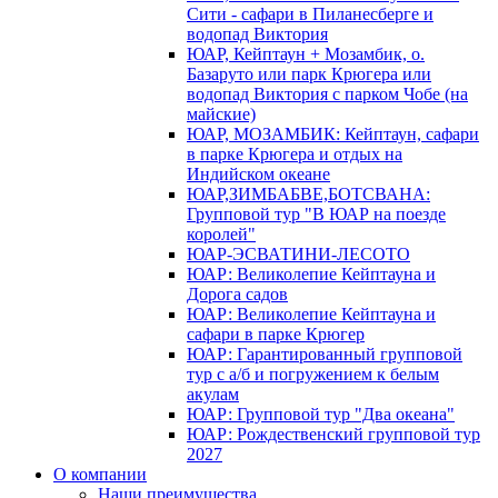
Сити - сафари в Пиланесберге и
водопад Виктория
ЮАР, Кейптаун + Мозамбик, о.
Базаруто или парк Крюгера или
водопад Виктория с парком Чобе (на
майские)
ЮАР, МОЗАМБИК: Кейптаун, сафари
в парке Крюгера и отдых на
Индийском океане
ЮАР,ЗИМБАБВЕ,БОТСВАНА:
Групповой тур "В ЮАР на поезде
королей"
ЮАР-ЭСВАТИНИ-ЛЕСОТО
ЮАР: Великолепие Кейптауна и
Дорога садов
ЮАР: Великолепие Кейптауна и
сафари в парке Крюгер
ЮАР: Гарантированный групповой
тур с а/б и погружением к белым
акулам
ЮАР: Групповой тур "Два океана"
ЮАР: Рождественский групповой тур
2027
О компании
Наши преимущества