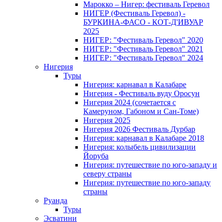
Марокко – Нигер: фестиваль Геревол
НИГЕР (Фестиваль Геревол) -
БУРКИНА-ФАСО - КОТ-Д'ИВУАР
2025
НИГЕР: "Фестиваль Геревол" 2020
НИГЕР: "Фестиваль Геревол" 2021
НИГЕР: "Фестиваль Геревол" 2024
Нигерия
Туры
Нигерия: карнавал в Калабаре
Нигерия - Фестиваль вуду Оросун
Нигерия 2024 (сочетается с
Камеруном, Габоном и Сан-Томе)
Нигерия 2025
Нигерия 2026 Фестиваль Дурбар
Нигерия: карнавал в Калабаре 2018
Нигерия: колыбель цивилизации
Йоруба
Нигерия: путешествие по юго-западу и
северу страны
Нигерия: путешествие по юго-западу
страны
Руанда
Туры
Эсватини