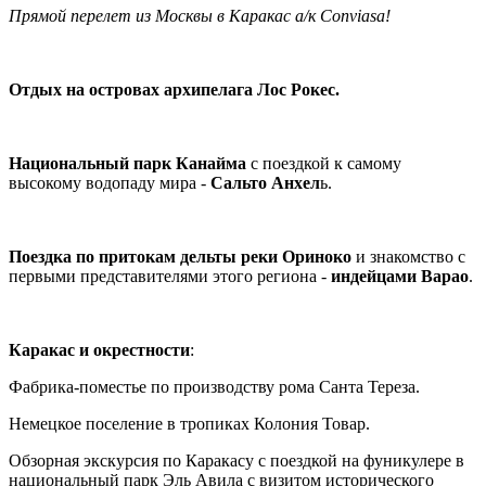
Прямой перелет из Москвы в Каракас а/к Conviasa!
Отдых на островах архипелага Лос Рокес.
Национальный парк Канайма
с поездкой к самому
высокому водопаду мира -
Сальто Анхел
ь.
Поездка по притокам дельты реки Ориноко
и знакомство с
первыми представителями этого региона -
индейцами Варао
.
Каракас и окрестности
:
Фабрика-поместье по производству рома Санта Тереза.
Немецкое поселение в тропиках Колония Товар.
Обзорная экскурсия по Каракасу с поездкой на фуникулере в
национальный парк Эль Авила с визитом исторического