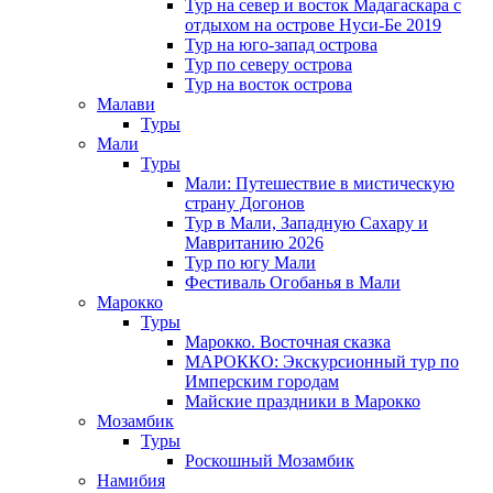
Тур на север и восток Мадагаскара с
отдыхом на острове Нуси-Бе 2019
Тур на юго-запад острова
Тур по северу острова
Тур на восток острова
Малави
Туры
Мали
Туры
Мали: Путешествие в мистическую
страну Догонов
Тур в Мали, Западную Сахару и
Мавританию 2026
Тур по югу Мали
Фестиваль Огобанья в Мали
Марокко
Туры
Марокко. Восточная сказка
МАРОККО: Экскурсионный тур по
Имперским городам
Майские праздники в Марокко
Мозамбик
Туры
Роскошный Мозамбик
Намибия