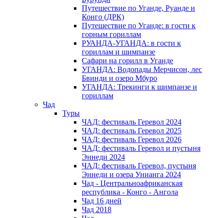
Путешествие по Уганде, Руанде и
Конго (ДРК)
Путешествие по Уганде: в гости к
горным гориллам
РУАНДА-УГАНДА: в гости к
гориллам и шимпанзе
Сафари на горилл в Уганде
УГАНДА: Водопады Мерчисон, лес
Бвинди и озеро Мбуро
УГАНДА: Трекинги к шимпанзе и
гориллам
Чад
Туры
ЧАД: фестиваль Геревол 2024
ЧАД: фестиваль Геревол 2025
ЧАД: фестиваль Геревол 2026
ЧАД: фестиваль Геревол и пустыня
Эннеди 2024
ЧАД: фестиваль Геревол, пустыня
Эннеди и озера Унианга 2024
Чад - Центральноафриканская
республика - Конго - Ангола
Чад 16 дней
Чад 2018