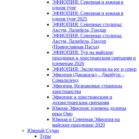
ЭФИОПИЯ: Северная и южная в
одном туре
ЭФИОПИЯ: Северная и южная в
одном туре 2025
ЭФИОПИЯ: Северные столицы:
Аксум, Лалибела, Гондар
ЭФИОПИЯ: Северные столицы:
Аксум, Лалибела, Гондэр
(Православная Пасха)
ЭФИОПИЯ: Тур на майские
праздники к христианским святыням и
племенам 2026
ЭФИОПИЯ: Экспедиция на юг и север
Эфиопия (Данакиль) – Джибути –
Cомалиленд
Эфиопия. Незнакомые страницы
христианства
Эфиопия: к христианским и
дохристианским святыням
Южная Эфиопия: племена долины
реки Омо
Южная и Северная Эфиопия на
майские праздники 2020
Южный Судан
Туры