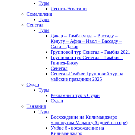
Туры
Лесото-Эсватини
Сомалиленд
Туры
Сенегал
Туры
Дакар – Тамбакунда – Вассаду –
Кедугу – Афиа – Ивол – Вассаду –
Сали – Дакар
Групповой тур Сенегал – Гамбия 2021
Групповой тур Сенегал – Гамбия –
Гвинея-Бисау
Сенегал
Сенегал-Гамбия: Групповой тур на
майские праздники 2025
Судан
Туры
Рекламный тур в Cудан
Cудан
Танзания
Туры
Восхождение на Килиманджаро
маршрутом Марангу (6 дней на горе)
Умбве 6 - восхождение на
Килиманджаро