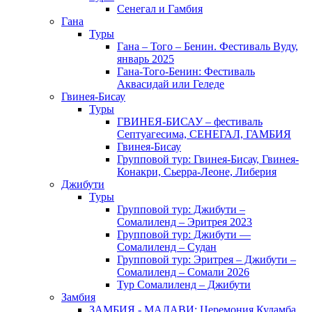
Сенегал и Гамбия
Гана
Туры
Гана – Того – Бенин. Фестиваль Вуду,
январь 2025
Гана-Того-Бенин: Фестиваль
Аквасидай или Геледе
Гвинея-Бисау
Туры
ГВИНЕЯ-БИСАУ – фестиваль
Септуагесима, СЕНЕГАЛ, ГАМБИЯ
Гвинея-Бисау
Групповой тур: Гвинея-Бисау, Гвинея-
Конакри, Сьерра-Леоне, Либерия
Джибути
Туры
Групповой тур: Джибути –
Cомалиленд – Эритрея 2023
Групповой тур: Джибути —
Сомалиленд – Судан
Групповой тур: Эритрея – Джибути –
Сомалиленд – Сомали 2026
Тур Cомалиленд – Джибути
Замбия
ЗАМБИЯ - МАЛАВИ: Церемония Куламба