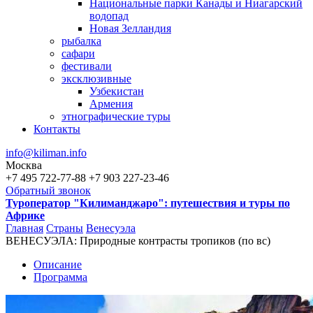
Национальные парки Канады и Ниагарский
водопад
Новая Зелландия
рыбалка
сафари
фестивали
эксклюзивные
Узбекистан
Армения
этнографические туры
Контакты
info@kiliman.info
Москва
+7 495 722-77-88
+7 903 227-23-46
Обратный звонок
Туроператор "Килиманджаро": путешествия и туры по
Африке
Главная
Страны
Венесуэла
ВЕНЕСУЭЛА: Природные контрасты тропиков (по вс)
Вы здесь
Описание
Программа