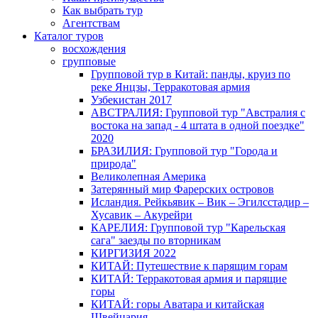
Как выбрать тур
Агентствам
Каталог туров
восхождения
групповые
Групповой тур в Китай: панды, круиз по
реке Янцзы, Терракотовая армия
Узбекистан 2017
АВСТРАЛИЯ: Групповой тур "Австралия с
востока на запад - 4 штата в одной поездке"
2020
БРАЗИЛИЯ: Групповой тур "Города и
природа"
Великолепная Америка
Затерянный мир Фарерских островов
Исландия. Рейкьявик – Вик – Эгилсстадир –
Хусавик – Акурейри
КАРЕЛИЯ: Групповой тур "Карельская
сага" заезды по вторникам
КИРГИЗИЯ 2022
КИТАЙ: Путешествие к парящим горам
КИТАЙ: Терракотовая армия и парящие
горы
КИТАЙ: горы Аватара и китайская
Швейцария