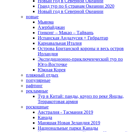
Новый год в Северной Океании
Гранд тур по 6 странам Океании 2020
Новый год в Северной Океании
новые
Мьянма
Азербайджан
Гонконг – Макао – Тайвань
Испанская Андалусия + Гибралтар
Карнавальная Италия
Острова Британской короны и весь остров
Ирландия
Экспедиционно-приключенческий тур по
Юго-Восточке
Южная Корея
пляжный отдых
популярные
рафтинг
рекламные
Тур в Китай: панды, круиз по реке Янцзы,
Терракотовая армия
роскошные
Австралия - Тасмания 2019
Канада
Манящая Новая Зеландия 2019
Национальные парки Канады