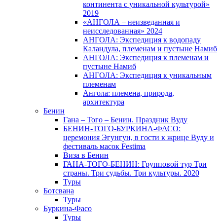
континента с уникальной культурой»
2019
«АНГОЛА – неизведанная и
неисследованная» 2024
АНГОЛА: Экспедиция к водопаду
Каландула, племенам и пустыне Намиб
АНГОЛА: Экспедиция к племенам и
пустыне Намиб
АНГОЛА: Экспедиция к уникальным
племенам
Ангола: племена, природа,
архитектура
Бенин
Гана – Того – Бенин. Праздник Вуду
БЕНИН-ТОГО-БУРКИНА-ФАСО:
церемония Эгунгун, в гости к жрице Вуду и
фестиваль масок Festima
Виза в Бенин
ГАНА-ТОГО-БЕНИН: Групповой тур Три
страны. Три судьбы. Три культуры. 2020
Туры
Ботсвана
Туры
Буркина-Фасо
Туры