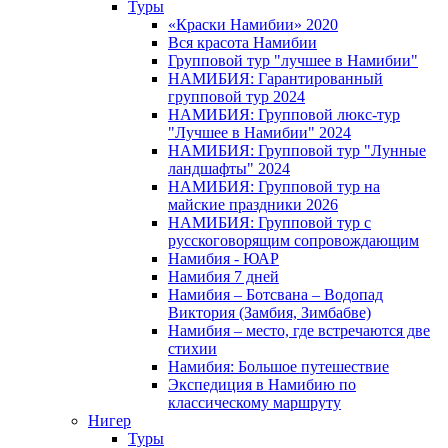
Туры
«Краски Намибии» 2020
Вся красота Намибии
Групповой тур "лучшее в Намибии"
НАМИБИЯ: Гарантированный
групповой тур 2024
НАМИБИЯ: Групповой люкс-тур
"Лучшее в Намибии" 2024
НАМИБИЯ: Групповой тур "Лунные
ландшафты" 2024
НАМИБИЯ: Групповой тур на
майские праздники 2026
НАМИБИЯ: Групповой тур с
русскоговорящим сопровождающим
Намибия - ЮАР
Намибия 7 дней
Намибия – Ботсвана – Водопад
Виктория (Замбия, Зимбабве)
Намибия – место, где встречаются две
стихии
Намибия: Большое путешествие
Экспедиция в Намибию по
классическому маршруту
Нигер
Туры