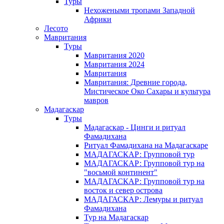
Туры
Нехожеными тропами Западной
Африки
Лесото
Мавритания
Туры
Мавритания 2020
Мавритания 2024
Мавритания
Мавритания: Древние города,
Мистическое Око Сахары и культура
мавров
Мадагаскар
Туры
Мадагаскар - Цинги и ритуал
Фамадихана
Ритуал Фамадихана на Мадагаскаре
МАДАГАСКАР: Групповой тур
МАДАГАСКАР: Групповой тур на
"восьмой континент"
МАДАГАСКАР: Групповой тур на
восток и север острова
МАДАГАСКАР: Лемуры и ритуал
Фамадихана
Тур на Мадагаскар