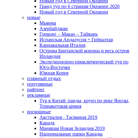
Новый год в Северной Океании
Гранд тур по 6 странам Океании 2020
Новый год в Северной Океании
новые
Мьянма
Азербайджан
Гонконг – Макао – Тайвань
Испанская Андалусия + Гибралтар
Карнавальная Италия
Острова Британской короны и весь остров
Ирландия
Экспедиционно-приключенческий тур по
Юго-Восточке
Южная Корея
пляжный отдых
популярные
рафтинг
рекламные
Тур в Китай: панды, круиз по реке Янцзы,
Терракотовая армия
роскошные
Австралия - Тасмания 2019
Канада
Манящая Новая Зеландия 2019
Национальные парки Канады