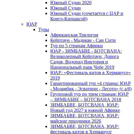
Южный Cудан 2020
Южный Cудан
Южный Судан (сочетается с ЦАР и
Конго-Киншасой)
ЮАР
Туры
Африканская Трилогия
Кейптаун - Мадикве - Сан Сити
Тур по 5 странам Африки
ЮАР - ЗИМБАБВЕ - БОТСВАНА:
Великолепный Кейптаун, Дорога
Садов, Водопад Виктория и
Национальный парк Чобе 2019
ЮАР: «Фестиваль китов в Херманусе»
2019
Гарантированный тур «4 страны: ЮАР
- Мозамбик - Эсватини - Лесото» (с а/б)
Групповой тур по трем странам: ЮАР
– ЗИМБАБВЕ – БОТСВАНА 2018
ЗИМБАБВЕ, БОТСВАНА, ЮАР:
Новый год 2027 в южной Африке
ЗИМБАБВЕ, БОТСВАНА, ЮАР:
майские праздники 2026
ЗИМБАБВЕ, БОТСВАНА, ЮАР:
фестиваль китов в Херманусе