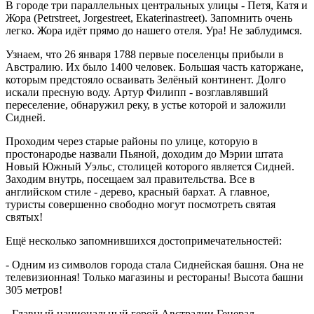
В городе три параллельных центральных улицы - Петя, Катя и
Жора (Petrstreet, Jorgestreet, Ekaterinastreet). Запомнить очень
легко. Жора идёт прямо до нашего отеля. Ура! Не заблудимся.
Узнаем, что 26 января 1788 первые поселенцы прибыли в
Австралию. Их было 1400 человек. Большая часть каторжане,
которым предстояло осваивать Зелёный континент. Долго
искали пресную воду. Артур Филипп - возглавлявший
переселение, обнаружил реку, в устье которой и заложили
Сидней.
Проходим через старые районы по улице, которую в
простонародье назвали Пьяной, доходим до Мэрии штата
Новый Южный Уэльс, столицей которого является Сидней.
Заходим внутрь, посещаем зал правительства. Все в
английском стиле - дерево, красный бархат. А главное,
туристы совершенно свободно могут посмотреть святая
святых!
Ещё несколько запомнившихся достопримечательностей:
- Одним из символов города стала Сиднейская башня. Она не
телевизионная! Только магазины и рестораны! Высота башни
305 метров!
- Главный национальный герой Австралии Генерал