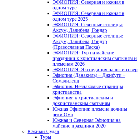
ЭФИОПИЯ: Северная и южная в
одном туре
ЭФИОПИЯ: Северная и южная в
одном туре 2025
ЭФИОПИЯ: Северные столицы:
Аксум, Лалибела, Гондар
ЭФИОПИЯ: Северные столицы:
Аксум, Лалибела, Гондэр
(Православная Пасха)
ЭФИОПИЯ: Тур на майские
праздники к христианским святыням и
племенам 2026
ЭФИОПИЯ: Экспедиция на юг и север
Эфиопия (Данакиль) – Джибути –
Cомалиленд
Эфиопия. Незнакомые страницы
христианства
Эфиопия: к христианским и
дохристианским святыням
Южная Эфиопия: племена долины
реки Омо
Южная и Северная Эфиопия на
майские праздники 2020
Южный Судан
Туры