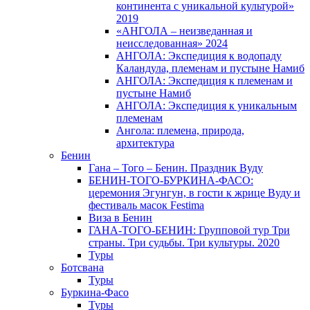
континента с уникальной культурой»
2019
«АНГОЛА – неизведанная и
неисследованная» 2024
АНГОЛА: Экспедиция к водопаду
Каландула, племенам и пустыне Намиб
АНГОЛА: Экспедиция к племенам и
пустыне Намиб
АНГОЛА: Экспедиция к уникальным
племенам
Ангола: племена, природа,
архитектура
Бенин
Гана – Того – Бенин. Праздник Вуду
БЕНИН-ТОГО-БУРКИНА-ФАСО:
церемония Эгунгун, в гости к жрице Вуду и
фестиваль масок Festima
Виза в Бенин
ГАНА-ТОГО-БЕНИН: Групповой тур Три
страны. Три судьбы. Три культуры. 2020
Туры
Ботсвана
Туры
Буркина-Фасо
Туры