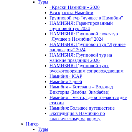
Туры
«Краски Намибии» 2020
Вся красота Намибии
Групповой тур "лучшее в Намибии"
НАМИБИЯ: Гарантированный
групповой тур 2024
НАМИБИЯ: Групповой люкс-тур
"Лучшее в Намибии" 2024
НАМИБИЯ: Групповой тур "Лунные
ландшафты" 2024
НАМИБИЯ: Групповой тур на
майские праздники 2026
НАМИБИЯ: Групповой тур с
русскоговорящим сопровождающим
Намибия - ЮАР
Намибия 7 дней
Намибия – Ботсвана – Водопад
Виктория (Замбия, Зимбабве)
Намибия – место, где встречаются две
стихии
Намибия: Большое путешествие
Экспедиция в Намибию по
классическому маршруту
Нигер
Туры