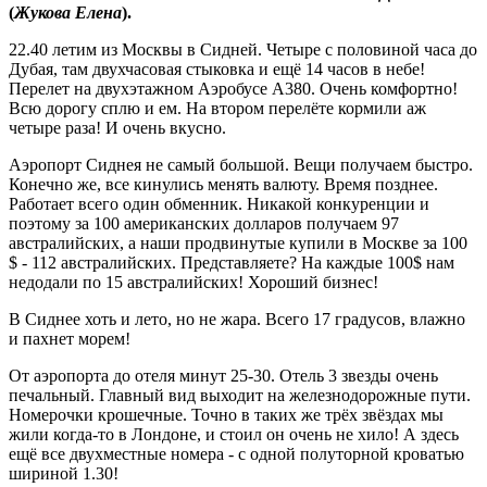
(
Жукова Елена
).
22.40 летим из Москвы в Сидней. Четыре с половиной часа до
Дубая, там двухчасовая стыковка и ещё 14 часов в небе!
Перелет на двухэтажном Аэробусе А380. Очень комфортно!
Всю дорогу сплю и ем. На втором перелёте кормили аж
четыре раза! И очень вкусно.
Аэропорт Сиднея не самый большой. Вещи получаем быстро.
Конечно же, все кинулись менять валюту. Время позднее.
Работает всего один обменник. Никакой конкуренции и
поэтому за 100 американских долларов получаем 97
австралийских, а наши продвинутые купили в Москве за 100
$ - 112 австралийских. Представляете? На каждые 100$ нам
недодали по 15 австралийских! Хороший бизнес!
В Сиднее хоть и лето, но не жара. Всего 17 градусов, влажно
и пахнет морем!
От аэропорта до отеля минут 25-30. Отель 3 звезды очень
печальный. Главный вид выходит на железнодорожные пути.
Номерочки крошечные. Точно в таких же трёх звёздах мы
жили когда-то в Лондоне, и стоил он очень не хило! А здесь
ещё все двухместные номера - с одной полуторной кроватью
шириной 1.30!