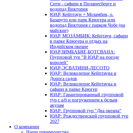
Сити - сафари в Пиланесберге и
водопад Виктория
ЮАР, Кейптаун + Мозамбик, о.
Базаруто или парк Крюгера или
водопад Виктория с парком Чобе (на
майские)
ЮАР, МОЗАМБИК: Кейптаун, сафари
в парке Крюгера и отдых на
Индийском океане
ЮАР,ЗИМБАБВЕ,БОТСВАНА:
Групповой тур "В ЮАР на поезде
королей"
ЮАР-ЭСВАТИНИ-ЛЕСОТО
ЮАР: Великолепие Кейптауна и
Дорога садов
ЮАР: Великолепие Кейптауна и
сафари в парке Крюгер
ЮАР: Гарантированный групповой
тур с а/б и погружением к белым
акулам
ЮАР: Групповой тур "Два океана"
ЮАР: Рождественский групповой тур
2027
О компании
Наши преимущества