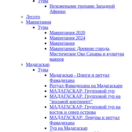
Туры
Нехожеными тропами Западной
Африки
Лесото
Мавритания
Туры
Мавритания 2020
Мавритания 2024
Мавритания
Мавритания: Древние города,
Мистическое Око Сахары и культура
мавров
Мадагаскар
Туры
Мадагаскар - Цинги и ритуал
Фамадихана
Ритуал Фамадихана на Мадагаскаре
МАДАГАСКАР: Групповой тур
МАДАГАСКАР: Групповой тур на
"восьмой континент"
МАДАГАСКАР: Групповой тур на
восток и север острова
МАДАГАСКАР: Лемуры и ритуал
Фамадихана
Тур на Мадагаскар