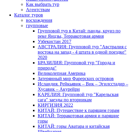
Как выбрать тур
Агентствам
Каталог туров
восхождения
групповые
Групповой тур в Китай: панды, круиз по
реке Янцзы, Терракотовая армия
Узбекистан 2017
АВСТРАЛИЯ: Групповой тур "Австралия с
востока на запад - 4 штата в одной поездке"
2020
БРАЗИЛИЯ: Групповой тур "Города и
природа"
Великолепная Америка
Затерянный мир Фарерских островов
Исландия. Рейкьявик – Вик – Эгилсстадир –
Хусавик – Акурейри
КАРЕЛИЯ: Групповой тур "Карельская
сага" заезды по вторникам
КИРГИЗИЯ 2022
КИТАЙ: Путешествие к парящим горам
КИТАЙ: Терракотовая армия и парящие
горы
КИТАЙ: горы Аватара и китайская
Швейцария