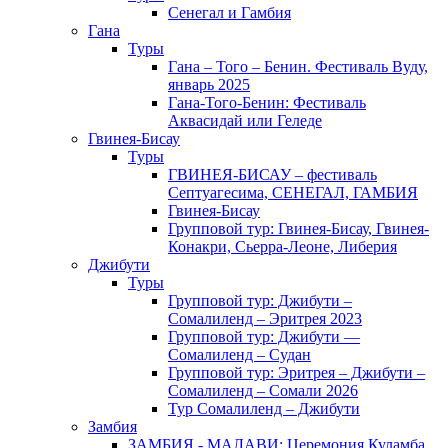
Сенегал и Гамбия
Гана
Туры
Гана – Того – Бенин. Фестиваль Вуду,
январь 2025
Гана-Того-Бенин: Фестиваль
Аквасидай или Геледе
Гвинея-Бисау
Туры
ГВИНЕЯ-БИСАУ – фестиваль
Септуагесима, СЕНЕГАЛ, ГАМБИЯ
Гвинея-Бисау
Групповой тур: Гвинея-Бисау, Гвинея-
Конакри, Сьерра-Леоне, Либерия
Джибути
Туры
Групповой тур: Джибути –
Cомалиленд – Эритрея 2023
Групповой тур: Джибути —
Сомалиленд – Судан
Групповой тур: Эритрея – Джибути –
Сомалиленд – Сомали 2026
Тур Cомалиленд – Джибути
Замбия
ЗАМБИЯ - МАЛАВИ: Церемония Куламба