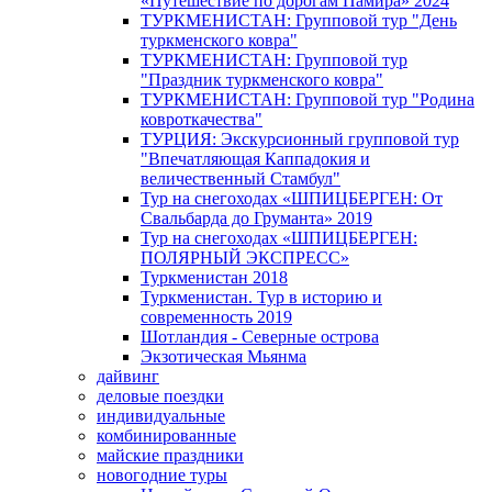
«Путешествие по дорогам Памира» 2024
ТУРКМЕНИСТАН: Групповой тур "День
туркменского ковра"
ТУРКМЕНИСТАН: Групповой тур
"Праздник туркменского ковра"
ТУРКМЕНИСТАН: Групповой тур "Родина
ковроткачества"
ТУРЦИЯ: Экскурсионный групповой тур
"Впечатляющая Каппадокия и
величественный Стамбул"
Тур на снегоходах «ШПИЦБЕРГЕН: От
Свальбарда до Груманта» 2019
Тур на снегоходах «ШПИЦБЕРГЕН:
ПОЛЯРНЫЙ ЭКСПРЕСС»
Туркменистан 2018
Туркменистан. Тур в историю и
современность 2019
Шотландия - Северные острова
Экзотическая Мьянма
дайвинг
деловые поездки
индивидуальные
комбинированные
майские праздники
новогодние туры