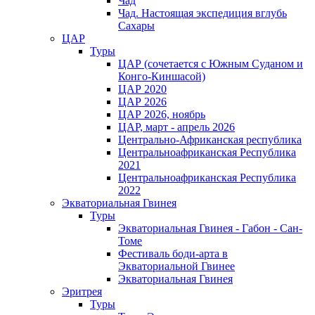
Чад
Чад. Настоящая экспедиция вглубь
Сахары
ЦАР
Туры
ЦАР (сочетается с Южным Суданом и
Конго-Киншасой)
ЦАР 2020
ЦАР 2026
ЦАР 2026, ноябрь
ЦАР, март - апрель 2026
Центрально-Африканская республика
Центральноафриканская Республика
2021
Центральноафриканская Республика
2022
Экваториальная Гвинея
Туры
Экваториальная Гвинея - Габон - Сан-
Томе
Фестиваль боди-арта в
Экваториальной Гвинее
Экваториальная Гвинея
Эритрея
Туры