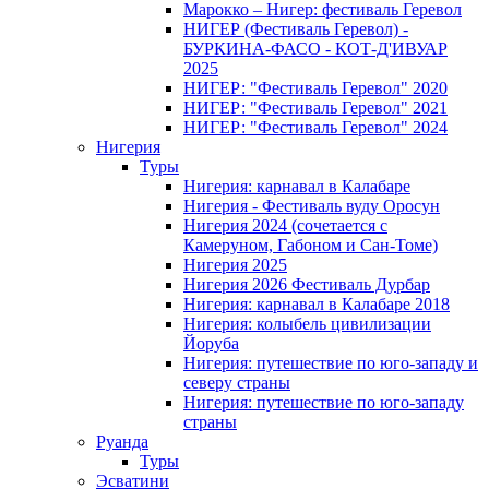
Марокко – Нигер: фестиваль Геревол
НИГЕР (Фестиваль Геревол) -
БУРКИНА-ФАСО - КОТ-Д'ИВУАР
2025
НИГЕР: "Фестиваль Геревол" 2020
НИГЕР: "Фестиваль Геревол" 2021
НИГЕР: "Фестиваль Геревол" 2024
Нигерия
Туры
Нигерия: карнавал в Калабаре
Нигерия - Фестиваль вуду Оросун
Нигерия 2024 (сочетается с
Камеруном, Габоном и Сан-Томе)
Нигерия 2025
Нигерия 2026 Фестиваль Дурбар
Нигерия: карнавал в Калабаре 2018
Нигерия: колыбель цивилизации
Йоруба
Нигерия: путешествие по юго-западу и
северу страны
Нигерия: путешествие по юго-западу
страны
Руанда
Туры
Эсватини