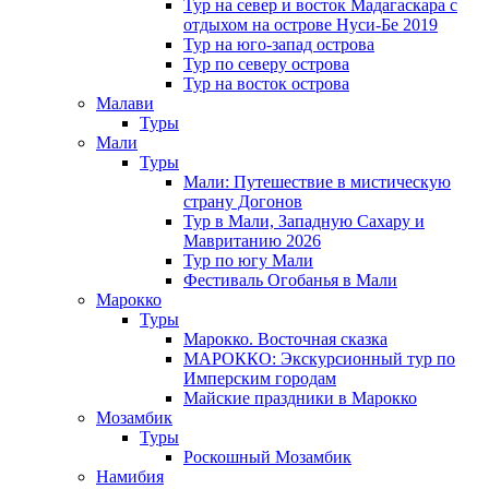
Тур на север и восток Мадагаскара с
отдыхом на острове Нуси-Бе 2019
Тур на юго-запад острова
Тур по северу острова
Тур на восток острова
Малави
Туры
Мали
Туры
Мали: Путешествие в мистическую
страну Догонов
Тур в Мали, Западную Сахару и
Мавританию 2026
Тур по югу Мали
Фестиваль Огобанья в Мали
Марокко
Туры
Марокко. Восточная сказка
МАРОККО: Экскурсионный тур по
Имперским городам
Майские праздники в Марокко
Мозамбик
Туры
Роскошный Мозамбик
Намибия