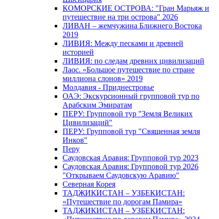
КОМОРСКИЕ ОСТРОВА: "Гран Марьяж и
путешествие на три острова" 2026
ЛИВАН – жемчужина Ближнего Востока
2019
ЛИВИЯ: Между песками и древней
историей
ЛИВИЯ: по следам древних цивилизаций
Лаос. «Большое путешествие по стране
миллиона слонов» 2019
Молдавия - Приднестровье
ОАЭ: Экскурсионный групповой тур по
Арабским Эмиратам
ПЕРУ: Групповой тур "Земля Великих
Цивилизаций"
ПЕРУ: Групповой тур "Священная земля
Инков"
Перу
Саудовская Аравия: Групповой тур 2023
Саудовская Аравия: Групповой тур 2026
"Открываем Саудовскую Аравию"
Северная Корея
ТАДЖИКИСТАН – УЗБЕКИСТАН:
«Путешествие по дорогам Памира»
ТАДЖИКИСТАН – УЗБЕКИСТАН: