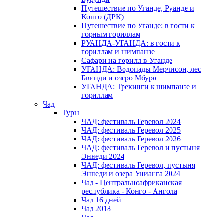
Путешествие по Уганде, Руанде и
Конго (ДРК)
Путешествие по Уганде: в гости к
горным гориллам
РУАНДА-УГАНДА: в гости к
гориллам и шимпанзе
Сафари на горилл в Уганде
УГАНДА: Водопады Мерчисон, лес
Бвинди и озеро Мбуро
УГАНДА: Трекинги к шимпанзе и
гориллам
Чад
Туры
ЧАД: фестиваль Геревол 2024
ЧАД: фестиваль Геревол 2025
ЧАД: фестиваль Геревол 2026
ЧАД: фестиваль Геревол и пустыня
Эннеди 2024
ЧАД: фестиваль Геревол, пустыня
Эннеди и озера Унианга 2024
Чад - Центральноафриканская
республика - Конго - Ангола
Чад 16 дней
Чад 2018