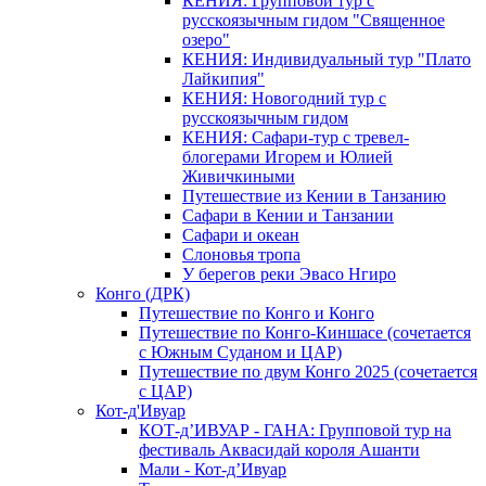
КЕНИЯ: Групповой тур с
русскоязычным гидом "Священное
озеро"
КЕНИЯ: Индивидуальный тур "Плато
Лайкипия"
КЕНИЯ: Новогодний тур с
русскоязычным гидом
КЕНИЯ: Сафари-тур с тревел-
блогерами Игорем и Юлией
Живичкиными
Путешествие из Кении в Танзанию
Сафари в Кении и Танзании
Сафари и океан
Слоновья тропа
У берегов реки Эвасо Нгиро
Конго (ДРК)
Путешествие по Конго и Конго
Путешествие по Конго-Киншасе (сочетается
с Южным Суданом и ЦАР)
Путешествие по двум Конго 2025 (сочетается
с ЦАР)
Кот-д'Ивуар
КОТ-д’ИВУАР - ГАНА: Групповой тур на
фестиваль Аквасидай короля Ашанти
Мали - Кот-д’Ивуар