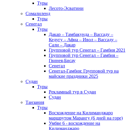
Туры
Лесото-Эсватини
Сомалиленд
Туры
Сенегал
Туры
Дакар – Тамбакунда – Вассаду –
Кедугу – Афиа – Ивол – Вассаду –
Сали – Дакар
Групповой тур Сенегал – Гамбия 2021
Групповой тур Сенегал – Гамбия –
Гвинея-Бисау
Сенегал
Сенегал-Гамбия: Групповой тур на
майские праздники 2025
Судан
Туры
Рекламный тур в Cудан
Cудан
Танзания
Туры
Восхождение на Килиманджаро
маршрутом Марангу (6 дней на горе)
Умбве 6 - восхождение на
Килиманджаро