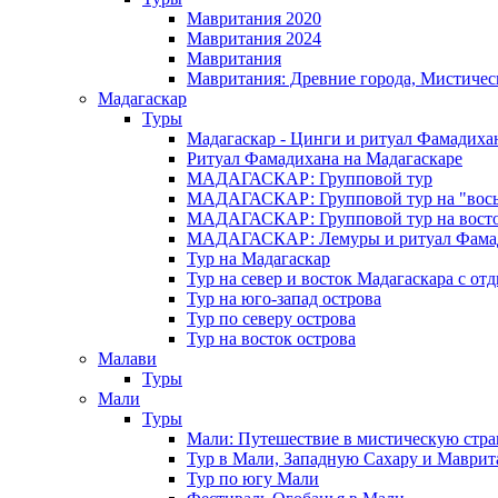
Мавритания 2020
Мавритания 2024
Мавритания
Мавритания: Древние города, Мистичес
Мадагаскар
Туры
Мадагаскар - Цинги и ритуал Фамадиха
Ритуал Фамадихана на Мадагаскаре
МАДАГАСКАР: Групповой тур
МАДАГАСКАР: Групповой тур на "вось
МАДАГАСКАР: Групповой тур на восток
МАДАГАСКАР: Лемуры и ритуал Фама
Тур на Мадагаскар
Тур на север и восток Мадагаскара с от
Тур на юго-запад острова
Тур по северу острова
Тур на восток острова
Малави
Туры
Мали
Туры
Мали: Путешествие в мистическую стр
Тур в Мали, Западную Сахару и Маври
Тур по югу Мали