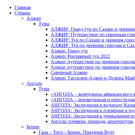
Главная
Страны
Алжир
Туры
АЛЖИР: Гранд-тур по Сахаре и древни
АЛЖИР: Путешествие по северным горо
АЛЖИР: Тур по Сахаре и древним горо
АЛЖИР: Тур по древним городам и Сах
Алжир. Гранд тур
Алжир: Рекламный тур 2022
Алжир: путешествие по древним город
Алжир: путешествие по древним город
Северный Алжир
Алжир: Тассилин-Аджер и Долина Мза
Ангола
Туры
«АНГОЛА – жемчужина африканского ко
«АНГОЛА – неизведанная и неисследов
АНГОЛА: Экспедиция к водопаду Калан
АНГОЛА: Экспедиция к племенам и пу
АНГОЛА: Экспедиция к уникальным п
Ангола: племена, природа, архитектура
Бенин
Гана – Того – Бенин. Праздник Вуду