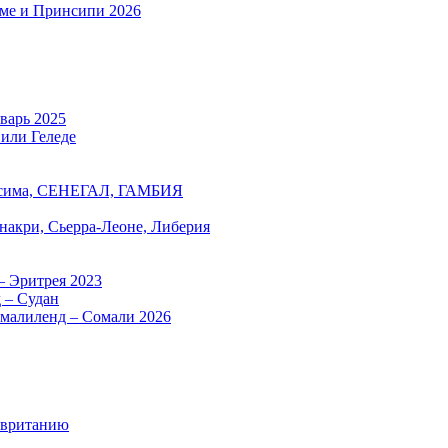
оме и Принсипи 2026
нварь 2025
 или Геледе
есима, СЕНЕГАЛ, ГАМБИЯ
онакри, Сьерра-Леоне, Либерия
– Эритрея 2023
 – Судан
омалиленд – Сомали 2026
авританию