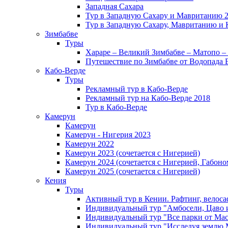
Западная Сахара
Тур в Западную Сахару и Мавританию 
Тур в Западную Сахару, Мавританию и 
Зимбабве
Туры
Хараре – Великий Зимбабве – Матопо –
Путешествие по Зимбабве от Водопада 
Кабо-Верде
Туры
Рекламный тур в Кабо-Верде
Рекламный тур на Кабо-Верде 2018
Тур в Кабо-Верде
Камерун
Камерун
Камерун - Нигерия 2023
Камерун 2022
Камерун 2023 (сочетается с Нигерией)
Камерун 2024 (сочетается с Нигерией, Габоно
Камерун 2025 (сочетается с Нигерией)
Кения
Туры
Активный тур в Кении. Рафтинг, велоса
Индивидуальный тур "Амбосели, Цаво 
Индивидуальный тур "Все парки от Мас
Индивидуальный тур "Исследуя землю 