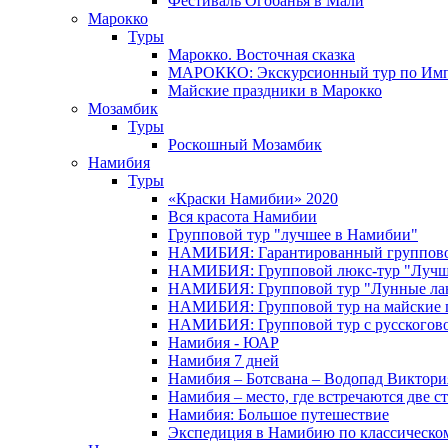
Фестиваль Огобанья в Мали
Марокко
Туры
Марокко. Восточная сказка
МАРОККО: Экскурсионный тур по Имп
Майские праздники в Марокко
Мозамбик
Туры
Роскошный Мозамбик
Намибия
Туры
«Краски Намибии» 2020
Вся красота Намибии
Групповой тур "лучшее в Намибии"
НАМИБИЯ: Гарантированный группово
НАМИБИЯ: Групповой люкс-тур "Лучше
НАМИБИЯ: Групповой тур "Лунные ла
НАМИБИЯ: Групповой тур на майские 
НАМИБИЯ: Групповой тур с русского
Намибия - ЮАР
Намибия 7 дней
Намибия – Ботсвана – Водопад Виктория
Намибия – место, где встречаются две с
Намибия: Большое путешествие
Экспедиция в Намибию по классическо