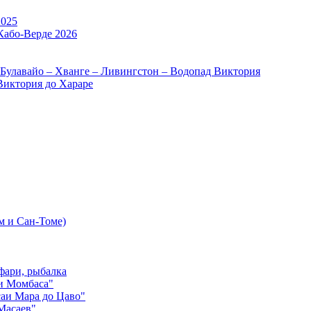
2025
Кабо-Верде 2026
 Булавайо – Хванге – Ливингстон – Водопад Виктория
Виктория до Хараре
м и Сан-Томе)
фари, рыбалка
и Момбаса"
аи Мара до Цаво"
Масаев"