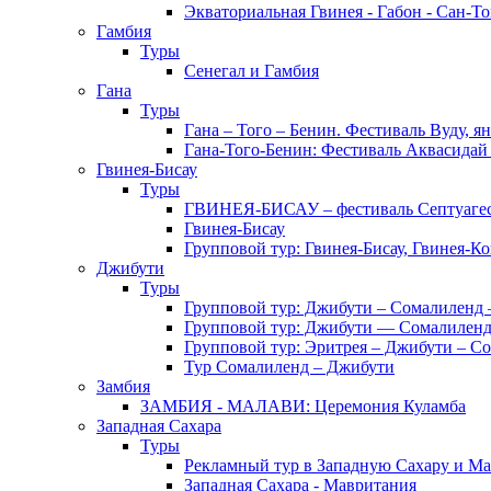
Экваториальная Гвинея - Габон - Сан-Т
Гамбия
Туры
Сенегал и Гамбия
Гана
Туры
Гана – Того – Бенин. Фестиваль Вуду, я
Гана-Того-Бенин: Фестиваль Аквасидай
Гвинея-Бисау
Туры
ГВИНЕЯ-БИСАУ – фестиваль Септуаг
Гвинея-Бисау
Групповой тур: Гвинея-Бисау, Гвинея-К
Джибути
Туры
Групповой тур: Джибути – Cомалиленд 
Групповой тур: Джибути — Сомалиленд
Групповой тур: Эритрея – Джибути – С
Тур Cомалиленд – Джибути
Замбия
ЗАМБИЯ - МАЛАВИ: Церемония Куламба
Западная Сахара
Туры
Рекламный тур в Западную Сахару и М
Западная Сахара - Мавритания