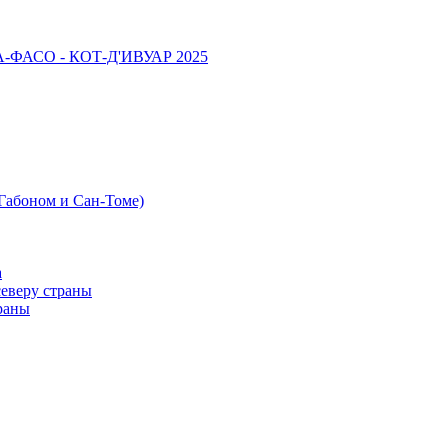
НА-ФАСО - КОТ-Д'ИВУАР 2025
 Габоном и Сан-Томе)
а
северу страны
раны