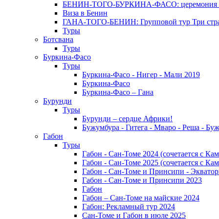
БЕНИН-ТОГО-БУРКИНА-ФАСО: церемония Эгунг
Виза в Бенин
ГАНА-ТОГО-БЕНИН: Групповой тур Три стран
Туры
Ботсвана
Туры
Буркина-Фасо
Туры
Буркина-Фасо - Нигер - Мали 2019
Буркина-Фасо
Буркина-Фасо – Гана
Бурунди
Туры
Бурунди – сердце Африки!
Бужумбура - Гитега - Мваро - Реша - Бу
Габон
Туры
Габон - Сан-Томе 2024 (сочетается с Ка
Габон - Сан-Томе 2025 (сочетается с Ка
Габон - Сан-Томе и Принсипи - Экватор
Габон - Сан-Томе и Принсипи 2023
Габон
Габон – Сан-Томе на майские 2024
Габон: Рекламный тур 2024
Сан-Томе и Габон в июле 2025