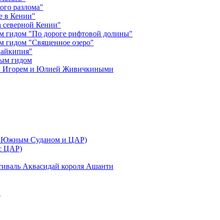
ого разлома"
е в Кении"
 северной Кении"
м гидом "По дороге рифтовой долины"
м гидом "Священное озеро"
Лайкипия"
ным гидом
ми Игорем и Юлией Живичкиными
 с Южным Суданом и ЦАР)
 с ЦАР)
тиваль Аквасидай короля Ашанти
и