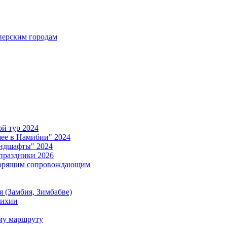
ерским городам
й тур 2024
е в Намибии" 2024
ндшафты" 2024
праздники 2026
ворящим сопровождающим
 (Замбия, Зимбабве)
тихии
му маршруту