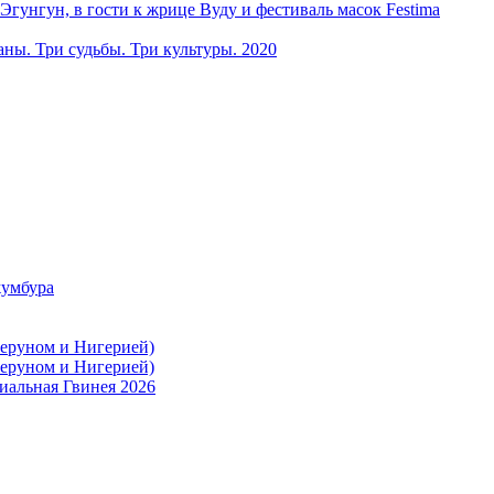
ун, в гости к жрице Вуду и фестиваль масок Festima
ы. Три судьбы. Три культуры. 2020
жумбура
меруном и Нигерией)
меруном и Нигерией)
иальная Гвинея 2026