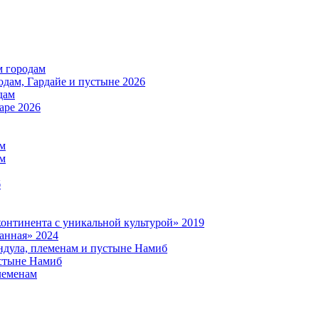
м городам
дам, Гардайе и пустыне 2026
дам
аре 2026
ам
ам
б
нтинента с уникальной культурой» 2019
анная» 2024
дула, племенам и пустыне Намиб
стыне Намиб
леменам