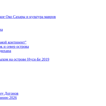
кое Око Сахары и культура мавров
на
мой континент"
 и север острова
дихана
дыхом на острове Нуси-Бе 2019
ану Догонов
танию 2026