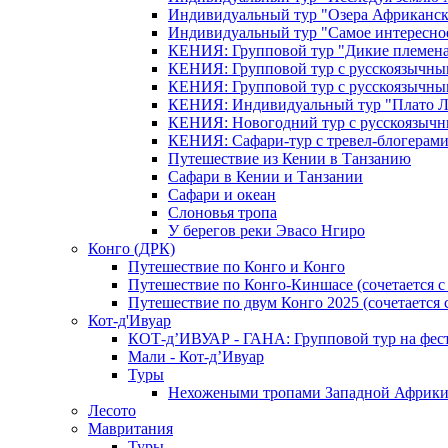
Индивидуальный тур "Озера Африканск
Индивидуальный тур "Самое интересно
КЕНИЯ: Групповой тур "Дикие племена
КЕНИЯ: Групповой тур с русскоязычны
КЕНИЯ: Групповой тур с русскоязычны
КЕНИЯ: Индивидуальный тур "Плато 
КЕНИЯ: Новогодний тур с русскоязыч
КЕНИЯ: Сафари-тур с тревел-блогера
Путешествие из Кении в Танзанию
Сафари в Кении и Танзании
Сафари и океан
Слоновья тропа
У берегов реки Эвасо Нгиро
Конго (ДРК)
Путешествие по Конго и Конго
Путешествие по Конго-Киншасе (сочетается
Путешествие по двум Конго 2025 (сочетается
Кот-д'Ивуар
КОТ-д’ИВУАР - ГАНА: Групповой тур на фес
Мали - Кот-д’Ивуар
Туры
Нехожеными тропами Западной Африк
Лесото
Мавритания
Туры