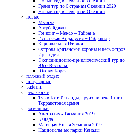
Новый год в Северной Океании
Гранд тур по 6 странам Океании 2020
Новый год в Северной Океании
новые
Мьянма
Азербайджан
Гонконг – Макао – Тайвань
Испанская Андалусия + Гибралтар
Карнавальная Италия
Острова Британской короны и весь остров
Ирландия
Экспедиционно-приключенческий тур по
Юго-Восточке
Южная Корея
пляжный отдых
популярные
рафтинг
рекламные
Тур в Китай: панды, круиз по реке Янцзы,
Терракотовая армия
роскошные
Австралия - Тасмания 2019
Канада
Манящая Новая Зеландия 2019
Национальные парки Канады