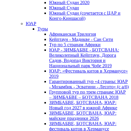
Южный Cудан 2020
Южный Cудан
Южный Судан (сочетается с ЦАР и
Конго-Киншасой)
ЮАР
Туры
Африканская Трилогия
Кейптаун - Мадикве - Сан Сити
Тур по 5 странам Африки
ЮАР - ЗИМБАБВЕ - БОТСВАНА:
Великолепный Кейптаун, Дорога
Садов, Водопад Виктория и
Национальный парк Чобе 2019
ЮАР: «Фестиваль китов в Херманусе»
2019
Гарантированный тур «4 страны: ЮАР
- Мозамбик - Эсватини - Лесото» (с а/б)
Групповой тур по трем странам: ЮАР
– ЗИМБАБВЕ – БОТСВАНА 2018
ЗИМБАБВЕ, БОТСВАНА, ЮАР:
Новый год 2027 в южной Африке
ЗИМБАБВЕ, БОТСВАНА, ЮАР:
майские праздники 2026
ЗИМБАБВЕ, БОТСВАНА, ЮАР:
фестиваль китов в Херманусе