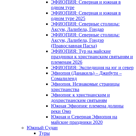
ЭФИОПИЯ: Северная и южная в
одном туре
ЭФИОПИЯ: Северная и южная в
одном туре 2025
ЭФИОПИЯ: Северные столицы:
Аксум, Лалибела, Гондар
ЭФИОПИЯ: Северные столицы:
Аксум, Лалибела, Гондэр
(Православная Пасха)
ЭФИОПИЯ: Тур на майские
праздники к христианским святыням и
племенам 2026
ЭФИОПИЯ: Экспедиция на юг и север
Эфиопия (Данакиль) – Джибути –
Cомалиленд
Эфиопия. Незнакомые страницы
христианства
Эфиопия: к христианским и
дохристианским святыням
Южная Эфиопия: племена долины
реки Омо
Южная и Северная Эфиопия на
майские праздники 2020
Южный Судан
Туры