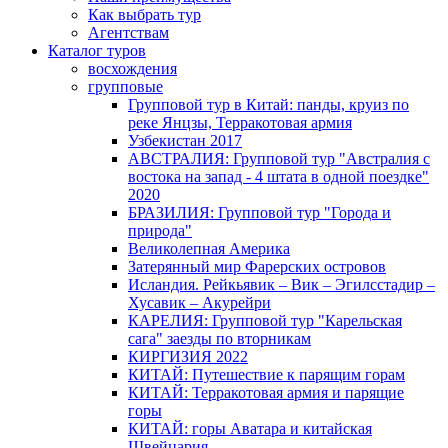
Как выбрать тур
Агентствам
Каталог туров
восхождения
групповые
Групповой тур в Китай: панды, круиз по
реке Янцзы, Терракотовая армия
Узбекистан 2017
АВСТРАЛИЯ: Групповой тур "Австралия с
востока на запад - 4 штата в одной поездке"
2020
БРАЗИЛИЯ: Групповой тур "Города и
природа"
Великолепная Америка
Затерянный мир Фарерских островов
Исландия. Рейкьявик – Вик – Эгилсстадир –
Хусавик – Акурейри
КАРЕЛИЯ: Групповой тур "Карельская
сага" заезды по вторникам
КИРГИЗИЯ 2022
КИТАЙ: Путешествие к парящим горам
КИТАЙ: Терракотовая армия и парящие
горы
КИТАЙ: горы Аватара и китайская
Швейцария