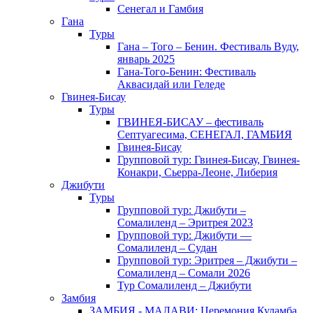
Сенегал и Гамбия
Гана
Туры
Гана – Того – Бенин. Фестиваль Вуду,
январь 2025
Гана-Того-Бенин: Фестиваль
Аквасидай или Геледе
Гвинея-Бисау
Туры
ГВИНЕЯ-БИСАУ – фестиваль
Септуагесима, СЕНЕГАЛ, ГАМБИЯ
Гвинея-Бисау
Групповой тур: Гвинея-Бисау, Гвинея-
Конакри, Сьерра-Леоне, Либерия
Джибути
Туры
Групповой тур: Джибути –
Cомалиленд – Эритрея 2023
Групповой тур: Джибути —
Сомалиленд – Судан
Групповой тур: Эритрея – Джибути –
Сомалиленд – Сомали 2026
Тур Cомалиленд – Джибути
Замбия
ЗАМБИЯ - МАЛАВИ: Церемония Куламба