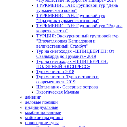
«Путешествие по дорогам Памира» 2024
ТУРКМЕНИСТАН: Групповой тур "День
туркменского ковра"
ТУРКМЕНИСТАН: Групповой тур
"Праздник туркменского ковра"
ТУРКМЕНИСТАН: Групповой тур "Родина
ковроткачества"
ТУРЦИЯ: Экскурсионный групповой тур
"Впечатляющая Каппадокия и
величественный Стамбул"
Тур на снегоходах «ШПИЦБЕРГЕН: От
Свальбарда до Груманта» 2019
Тур на снегоходах «ШПИЦБЕРГЕН:
ПОЛЯРНЫЙ ЭКСПРЕСС»
Туркменистан 2018
Туркменистан. Тур в историю и
современность 2019
Шотландия - Северные острова
Экзотическая Мьянма
дайвинг
деловые поездки
индивидуальные
комбинированные
майские праздники
новогодние туры