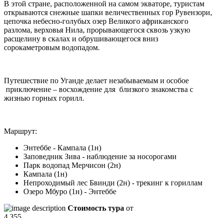
В этой стране, расположенной на самом экваторе, туристам
открываются снежные шапки величественных гор Рувензори,
цепочка небесно-голубых озер Великого африканского
разлома, верховья Нила, прорывающегося сквозь узкую
расщелину в скалах и обрушивающегося вниз
сорокаметровым водопадом.
Путешествие по Уганде делает незабываемым и особое
приключение – восхождение для близкого знакомства с
жизнью горных горилл.
Маршрут:
Энтеббе - Кампала (1н)
Заповедник Зива - наблюдение за носорогами
Парк водопад Мерчисон (2н)
Кампала (1н)
Непроходимый лес Бвинди (2н) - трекинг к гориллам
Озеро Мбуро (1н) - Энтеббе
Стоимость тура
от
4 355