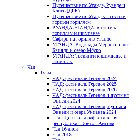
Путешествие по Уганде, Руанде и
Конго (ДРК)
Путешествие по Уганде: в гости к
горным гориллам
РУАНДА-УГАНДА: в гости к
гориллам и шимпанзе
Сафари на горилл в Уганде
УГАНДА: Водопады Мерчисон, лес
Бвинди и озеро Мбуро
УГАНДА: Трекинги к шимпанзе и
гориллам
Чад
Туры
ЧАД: фестиваль Геревол 2024
ЧАД: фестиваль Геревол 2025
ЧАД: фестиваль Геревол 2026
ЧАД: фестиваль Геревол и пустыня
Эннеди 2024
ЧАД: фестиваль Геревол, пустыня
Эннеди и озера Унианга 2024
Чад - Центральноафриканская
республика - Конго - Ангола
Чад 16 дней
Чад 2018