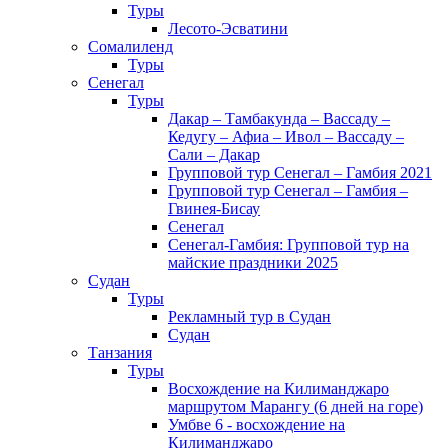
Туры
Лесото-Эсватини
Сомалиленд
Туры
Сенегал
Туры
Дакар – Тамбакунда – Вассаду –
Кедугу – Афиа – Ивол – Вассаду –
Сали – Дакар
Групповой тур Сенегал – Гамбия 2021
Групповой тур Сенегал – Гамбия –
Гвинея-Бисау
Сенегал
Сенегал-Гамбия: Групповой тур на
майские праздники 2025
Судан
Туры
Рекламный тур в Cудан
Cудан
Танзания
Туры
Восхождение на Килиманджаро
маршрутом Марангу (6 дней на горе)
Умбве 6 - восхождение на
Килиманджаро