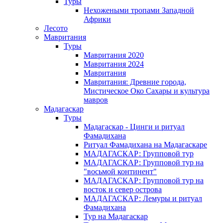
Туры
Нехожеными тропами Западной
Африки
Лесото
Мавритания
Туры
Мавритания 2020
Мавритания 2024
Мавритания
Мавритания: Древние города,
Мистическое Око Сахары и культура
мавров
Мадагаскар
Туры
Мадагаскар - Цинги и ритуал
Фамадихана
Ритуал Фамадихана на Мадагаскаре
МАДАГАСКАР: Групповой тур
МАДАГАСКАР: Групповой тур на
"восьмой континент"
МАДАГАСКАР: Групповой тур на
восток и север острова
МАДАГАСКАР: Лемуры и ритуал
Фамадихана
Тур на Мадагаскар