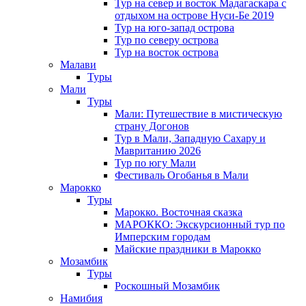
Тур на север и восток Мадагаскара с
отдыхом на острове Нуси-Бе 2019
Тур на юго-запад острова
Тур по северу острова
Тур на восток острова
Малави
Туры
Мали
Туры
Мали: Путешествие в мистическую
страну Догонов
Тур в Мали, Западную Сахару и
Мавританию 2026
Тур по югу Мали
Фестиваль Огобанья в Мали
Марокко
Туры
Марокко. Восточная сказка
МАРОККО: Экскурсионный тур по
Имперским городам
Майские праздники в Марокко
Мозамбик
Туры
Роскошный Мозамбик
Намибия