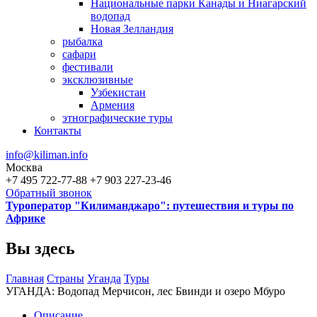
Национальные парки Канады и Ниагарский
водопад
Новая Зелландия
рыбалка
сафари
фестивали
эксклюзивные
Узбекистан
Армения
этнографические туры
Контакты
info@kiliman.info
Москва
+7 495 722-77-88
+7 903 227-23-46
Обратный звонок
Туроператор "Килиманджаро": путешествия и туры по
Африке
Вы здесь
Главная
Страны
Уганда
Туры
УГАНДА: Водопад Мерчисон, лес Бвинди и озеро Мбуро
Описание