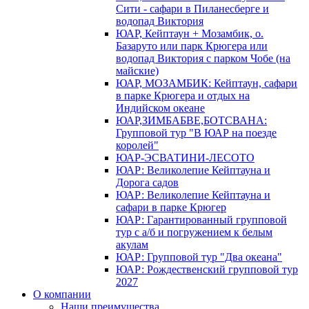
Сити - сафари в Пиланесберге и
водопад Виктория
ЮАР, Кейптаун + Мозамбик, о.
Базаруто или парк Крюгера или
водопад Виктория с парком Чобе (на
майские)
ЮАР, МОЗАМБИК: Кейптаун, сафари
в парке Крюгера и отдых на
Индийском океане
ЮАР,ЗИМБАБВЕ,БОТСВАНА:
Групповой тур "В ЮАР на поезде
королей"
ЮАР-ЭСВАТИНИ-ЛЕСОТО
ЮАР: Великолепие Кейптауна и
Дорога садов
ЮАР: Великолепие Кейптауна и
сафари в парке Крюгер
ЮАР: Гарантированный групповой
тур с а/б и погружением к белым
акулам
ЮАР: Групповой тур "Два океана"
ЮАР: Рождественский групповой тур
2027
О компании
Наши преимущества