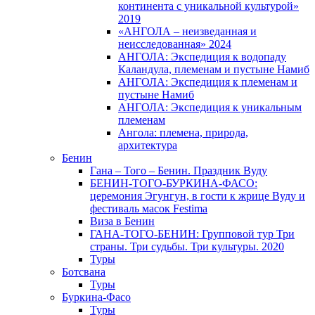
континента с уникальной культурой»
2019
«АНГОЛА – неизведанная и
неисследованная» 2024
АНГОЛА: Экспедиция к водопаду
Каландула, племенам и пустыне Намиб
АНГОЛА: Экспедиция к племенам и
пустыне Намиб
АНГОЛА: Экспедиция к уникальным
племенам
Ангола: племена, природа,
архитектура
Бенин
Гана – Того – Бенин. Праздник Вуду
БЕНИН-ТОГО-БУРКИНА-ФАСО:
церемония Эгунгун, в гости к жрице Вуду и
фестиваль масок Festima
Виза в Бенин
ГАНА-ТОГО-БЕНИН: Групповой тур Три
страны. Три судьбы. Три культуры. 2020
Туры
Ботсвана
Туры
Буркина-Фасо
Туры