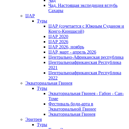
Чад
Чад. Настоящая экспедиция вглубь
Сахары
ЦАР
Туры
ЦАР (сочетается с Южным Суданом и
Конго-Киншасой)
ЦАР 2020
ЦАР 2026
ЦАР 2026, ноябрь
ЦАР, март - апрель 2026
Центрально-Африканская республика
Центральноафриканская Республика
2021
Центральноафриканская Республика
2022
Экваториальная Гвинея
Туры
Экваториальная Гвинея - Габон - Сан-
Томе
Фестиваль боди-арта в
Экваториальной Гвинее
Экваториальная Гвинея
Эритрея
Туры