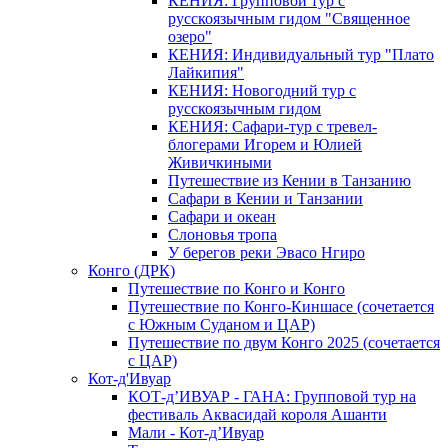
КЕНИЯ: Групповой тур с
русскоязычным гидом "Священное
озеро"
КЕНИЯ: Индивидуальный тур "Плато
Лайкипия"
КЕНИЯ: Новогодний тур с
русскоязычным гидом
КЕНИЯ: Сафари-тур с тревел-
блогерами Игорем и Юлией
Живичкиными
Путешествие из Кении в Танзанию
Сафари в Кении и Танзании
Сафари и океан
Слоновья тропа
У берегов реки Эвасо Нгиро
Конго (ДРК)
Путешествие по Конго и Конго
Путешествие по Конго-Киншасе (сочетается
с Южным Суданом и ЦАР)
Путешествие по двум Конго 2025 (сочетается
с ЦАР)
Кот-д'Ивуар
КОТ-д’ИВУАР - ГАНА: Групповой тур на
фестиваль Аквасидай короля Ашанти
Мали - Кот-д’Ивуар