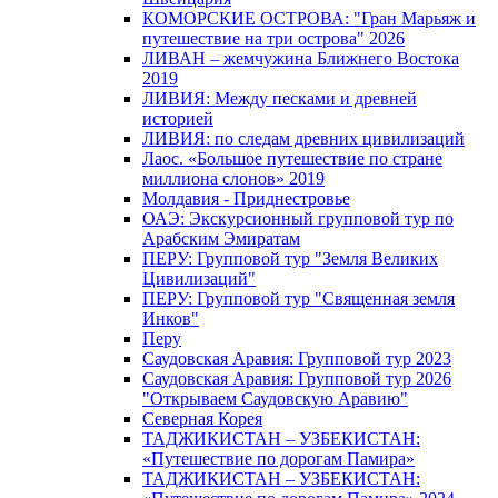
КОМОРСКИЕ ОСТРОВА: "Гран Марьяж и
путешествие на три острова" 2026
ЛИВАН – жемчужина Ближнего Востока
2019
ЛИВИЯ: Между песками и древней
историей
ЛИВИЯ: по следам древних цивилизаций
Лаос. «Большое путешествие по стране
миллиона слонов» 2019
Молдавия - Приднестровье
ОАЭ: Экскурсионный групповой тур по
Арабским Эмиратам
ПЕРУ: Групповой тур "Земля Великих
Цивилизаций"
ПЕРУ: Групповой тур "Священная земля
Инков"
Перу
Саудовская Аравия: Групповой тур 2023
Саудовская Аравия: Групповой тур 2026
"Открываем Саудовскую Аравию"
Северная Корея
ТАДЖИКИСТАН – УЗБЕКИСТАН:
«Путешествие по дорогам Памира»
ТАДЖИКИСТАН – УЗБЕКИСТАН: