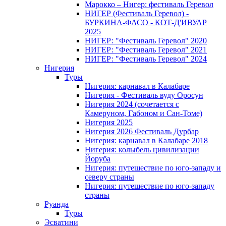
Марокко – Нигер: фестиваль Геревол
НИГЕР (Фестиваль Геревол) -
БУРКИНА-ФАСО - КОТ-Д'ИВУАР
2025
НИГЕР: "Фестиваль Геревол" 2020
НИГЕР: "Фестиваль Геревол" 2021
НИГЕР: "Фестиваль Геревол" 2024
Нигерия
Туры
Нигерия: карнавал в Калабаре
Нигерия - Фестиваль вуду Оросун
Нигерия 2024 (сочетается с
Камеруном, Габоном и Сан-Томе)
Нигерия 2025
Нигерия 2026 Фестиваль Дурбар
Нигерия: карнавал в Калабаре 2018
Нигерия: колыбель цивилизации
Йоруба
Нигерия: путешествие по юго-западу и
северу страны
Нигерия: путешествие по юго-западу
страны
Руанда
Туры
Эсватини