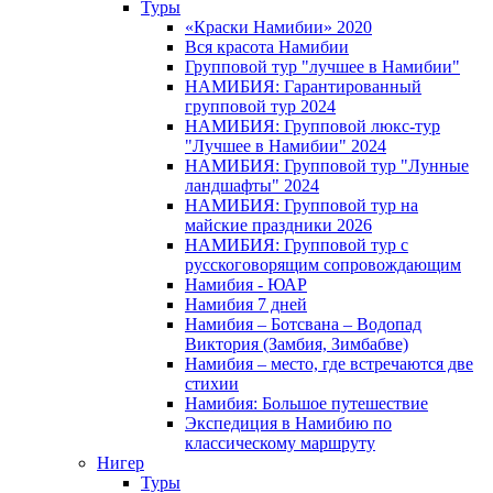
Туры
«Краски Намибии» 2020
Вся красота Намибии
Групповой тур "лучшее в Намибии"
НАМИБИЯ: Гарантированный
групповой тур 2024
НАМИБИЯ: Групповой люкс-тур
"Лучшее в Намибии" 2024
НАМИБИЯ: Групповой тур "Лунные
ландшафты" 2024
НАМИБИЯ: Групповой тур на
майские праздники 2026
НАМИБИЯ: Групповой тур с
русскоговорящим сопровождающим
Намибия - ЮАР
Намибия 7 дней
Намибия – Ботсвана – Водопад
Виктория (Замбия, Зимбабве)
Намибия – место, где встречаются две
стихии
Намибия: Большое путешествие
Экспедиция в Намибию по
классическому маршруту
Нигер
Туры