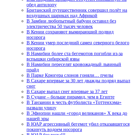
обед антилопу
Британский путешественник совершил полёт на
воздушных шариках над Африкой
В Замбии любопытный бабуин оставил без
электричества 50 тысяч человек
В Кении сохраняют вымирающий подвид
носорога
В Кении умер последний самец северного белого
носорога
В Намибии более ста бегемотов погибли из-за
вспышки сибирской язвы
В Намибии переселят кровожадный львиный
прайд
В Парке Крюгера слонов гоняли… пчелы
В Сахаре впервые за 30 лет дважды подряд выпал
снег
В Сахаре выпал снег впервые за 37 лет
В Судане – больше пирамид, чем в Египте
В Танзании в честь футболиста «Тоттенхэма»
назвали улицу
В Эфиопии нашли «город великанов» X века до
нашей эры
В ЮАР агрессивный бегемот убил отказавшегося
покинуть водоем носорога
В ЮАР без визы!!!