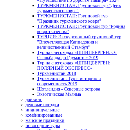
«Путешествие по дорогам Памира» 2024
ТУРКМЕНИСТАН: Групповой тур "День
туркменского ковра"
ТУРКМЕНИСТАН: Групповой тур
"Праздник туркменского ковра"
ТУРКМЕНИСТАН: Групповой тур "Родина
ковроткачества"
ТУРЦИЯ: Экскурсионный групповой тур
"Впечатляющая Каппадокия и
величественный Стамбул"
Тур на снегоходах «ШПИЦБЕРГЕН: От
Свальбарда до Груманта» 2019
Тур на снегоходах «ШПИЦБЕРГЕН:
ПОЛЯРНЫЙ ЭКСПРЕСС»
Туркменистан 2018
Туркменистан. Тур в историю и
современность 2019
Шотландия - Северные острова
Экзотическая Мьянма
дайвинг
деловые поездки
индивидуальные
комбинированные
майские праздники
новогодние туры