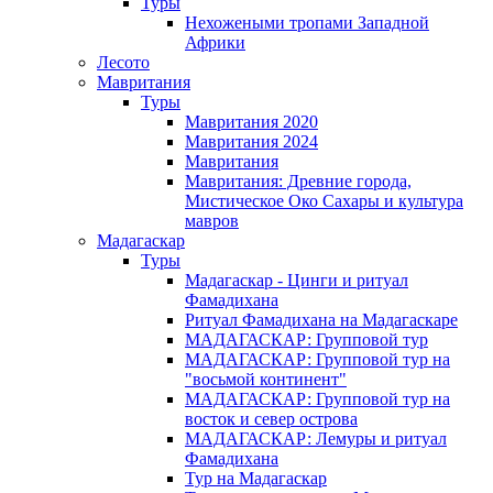
Туры
Нехожеными тропами Западной
Африки
Лесото
Мавритания
Туры
Мавритания 2020
Мавритания 2024
Мавритания
Мавритания: Древние города,
Мистическое Око Сахары и культура
мавров
Мадагаскар
Туры
Мадагаскар - Цинги и ритуал
Фамадихана
Ритуал Фамадихана на Мадагаскаре
МАДАГАСКАР: Групповой тур
МАДАГАСКАР: Групповой тур на
"восьмой континент"
МАДАГАСКАР: Групповой тур на
восток и север острова
МАДАГАСКАР: Лемуры и ритуал
Фамадихана
Тур на Мадагаскар