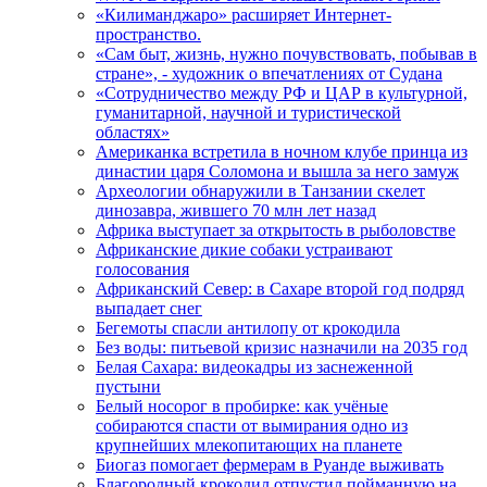
«Килиманджаро» расширяет Интернет-
пространство.
«Сам быт, жизнь, нужно почувствовать, побывав в
стране», - художник о впечатлениях от Судана
«Сотрудничество между РФ и ЦАР в культурной,
гуманитарной, научной и туристической
областях»
Американка встретила в ночном клубе принца из
династии царя Соломона и вышла за него замуж
Археологии обнаружили в Танзании скелет
динозавра, жившего 70 млн лет назад
Африка выступает за открытость в рыболовстве
Африканские дикие собаки устраивают
голосования
Африканский Север: в Сахаре второй год подряд
выпадает снег
Бегемоты спасли антилопу от крокодила
Без воды: питьевой кризис назначили на 2035 год
Белая Сахара: видеокадры из заснеженной
пустыни
Белый носорог в пробирке: как учёные
собираются спасти от вымирания одно из
крупнейших млекопитающих на планете
Биогаз помогает фермерам в Руанде выживать
Благородный крокодил отпустил пойманную на