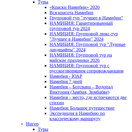
Туры
«Краски Намибии» 2020
Вся красота Намибии
Групповой тур "лучшее в Намибии"
НАМИБИЯ: Гарантированный
групповой тур 2024
НАМИБИЯ: Групповой люкс-тур
"Лучшее в Намибии" 2024
НАМИБИЯ: Групповой тур "Лунные
ландшафты" 2024
НАМИБИЯ: Групповой тур на
майские праздники 2026
НАМИБИЯ: Групповой тур с
русскоговорящим сопровождающим
Намибия - ЮАР
Намибия 7 дней
Намибия – Ботсвана – Водопад
Виктория (Замбия, Зимбабве)
Намибия – место, где встречаются две
стихии
Намибия: Большое путешествие
Экспедиция в Намибию по
классическому маршруту
Нигер
Туры