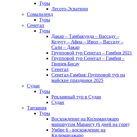
Туры
Лесото-Эсватини
Сомалиленд
Туры
Сенегал
Туры
Дакар – Тамбакунда – Вассаду –
Кедугу – Афиа – Ивол – Вассаду –
Сали – Дакар
Групповой тур Сенегал – Гамбия 2021
Групповой тур Сенегал – Гамбия –
Гвинея-Бисау
Сенегал
Сенегал-Гамбия: Групповой тур на
майские праздники 2025
Судан
Туры
Рекламный тур в Cудан
Cудан
Танзания
Туры
Восхождение на Килиманджаро
маршрутом Марангу (6 дней на горе)
Умбве 6 - восхождение на
Килиманджаро