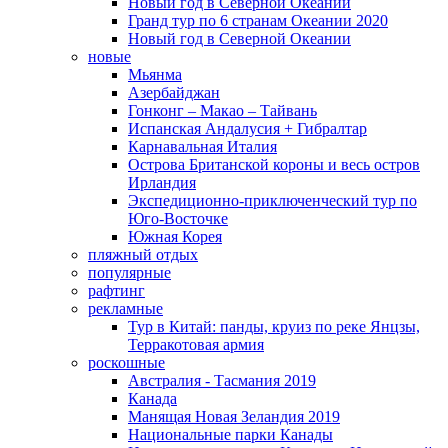
Новый год в Северной Океании
Гранд тур по 6 странам Океании 2020
Новый год в Северной Океании
новые
Мьянма
Азербайджан
Гонконг – Макао – Тайвань
Испанская Андалусия + Гибралтар
Карнавальная Италия
Острова Британской короны и весь остров
Ирландия
Экспедиционно-приключенческий тур по
Юго-Восточке
Южная Корея
пляжный отдых
популярные
рафтинг
рекламные
Тур в Китай: панды, круиз по реке Янцзы,
Терракотовая армия
роскошные
Австралия - Тасмания 2019
Канада
Манящая Новая Зеландия 2019
Национальные парки Канады