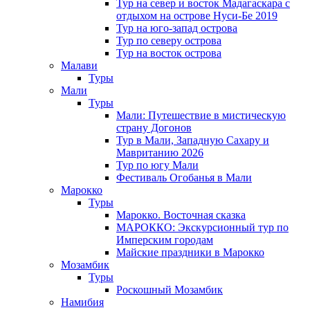
Тур на север и восток Мадагаскара с
отдыхом на острове Нуси-Бе 2019
Тур на юго-запад острова
Тур по северу острова
Тур на восток острова
Малави
Туры
Мали
Туры
Мали: Путешествие в мистическую
страну Догонов
Тур в Мали, Западную Сахару и
Мавританию 2026
Тур по югу Мали
Фестиваль Огобанья в Мали
Марокко
Туры
Марокко. Восточная сказка
МАРОККО: Экскурсионный тур по
Имперским городам
Майские праздники в Марокко
Мозамбик
Туры
Роскошный Мозамбик
Намибия