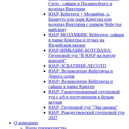
Сити - сафари в Пиланесберге и
водопад Виктория
ЮАР, Кейптаун + Мозамбик, о.
Базаруто или парк Крюгера или
водопад Виктория с парком Чобе (на
майские)
ЮАР, МОЗАМБИК: Кейптаун, сафари
в парке Крюгера и отдых на
Индийском океане
ЮАР,ЗИМБАБВЕ,БОТСВАНА:
Групповой тур "В ЮАР на поезде
королей"
ЮАР-ЭСВАТИНИ-ЛЕСОТО
ЮАР: Великолепие Кейптауна и
Дорога садов
ЮАР: Великолепие Кейптауна и
сафари в парке Крюгер
ЮАР: Гарантированный групповой
тур с а/б и погружением к белым
акулам
ЮАР: Групповой тур "Два океана"
ЮАР: Рождественский групповой тур
2027
О компании
Наши преимущества