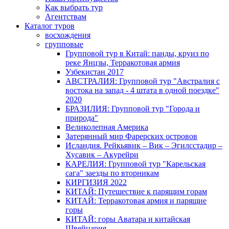
Как выбрать тур
Агентствам
Каталог туров
восхождения
групповые
Групповой тур в Китай: панды, круиз по
реке Янцзы, Терракотовая армия
Узбекистан 2017
АВСТРАЛИЯ: Групповой тур "Австралия с
востока на запад - 4 штата в одной поездке"
2020
БРАЗИЛИЯ: Групповой тур "Города и
природа"
Великолепная Америка
Затерянный мир Фарерских островов
Исландия. Рейкьявик – Вик – Эгилсстадир –
Хусавик – Акурейри
КАРЕЛИЯ: Групповой тур "Карельская
сага" заезды по вторникам
КИРГИЗИЯ 2022
КИТАЙ: Путешествие к парящим горам
КИТАЙ: Терракотовая армия и парящие
горы
КИТАЙ: горы Аватара и китайская
Швейцария