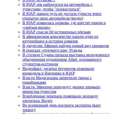
В ЮАР лев набросился на автомобиль с
туристами, чтобы "похвастаться"
В ЮАР львица чуть не достала туриста через
открытое окно автомобиля (видео)
В ЮАР появилась церковь, где крестят пивом и
«святым виски»
В ЮАР спасли 60 истощенных обезьян
В африканском королевстве нашли один из
крупнейших в истории алмазов
В джунглях Африки найден новый вид приматов
В поисках «птичьего рая» Уганды
В столице Судана прошла выставка молодежного
объединения художников Allart, основанного
студентом-осетином
Видеофакт: десятки бегемотов атаковали
крокодила в Нацпарке в ЮАР
Власти Мадагаскара запретили танцы с
покойниками
Власти Эфиопии передадут дворец премьер-
министра туристам
Влюбленные черепахи помешали леопарду
охотиться. Видео
Во всемирный день носорога эксперты бьют
тревогу