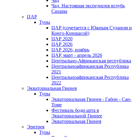
Чад
Чад. Настоящая экспедиция вглубь
Сахары
ЦАР
Туры
ЦАР (сочетается с Южным Суданом и
Конго-Киншасой)
ЦАР 2020
ЦАР 2026
ЦАР 2026, ноябрь
ЦАР, март - апрель 2026
Центрально-Африканская республика
Центральноафриканская Республика
2021
Центральноафриканская Республика
2022
Экваториальная Гвинея
Туры
Экваториальная Гвинея - Габон - Сан-
Томе
Фестиваль боди-арта в
Экваториальной Гвинее
Экваториальная Гвинея
Эритрея
Туры