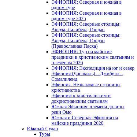
ЭФИОПИЯ: Северная и южная в
одном туре
ЭФИОПИЯ: Северная и южная в
одном туре 2025
ЭФИОПИЯ: Северные столицы:
Аксум, Лалибела, Гондар
ЭФИОПИЯ: Северные столицы:
Аксум, Лалибела, Гондэр
(Православная Пасха)
ЭФИОПИЯ: Тур на майские
праздники к христианским святыням и
племенам 2026
ЭФИОПИЯ: Экспедиция на юг и север
Эфиопия (Данакиль) – Джибути –
Cомалиленд
Эфиопия. Незнакомые страницы
христианства
Эфиопия: к христианским и
дохристианским святыням
Южная Эфиопия: племена долины
реки Омо
Южная и Северная Эфиопия на
майские праздники 2020
Южный Судан
Туры