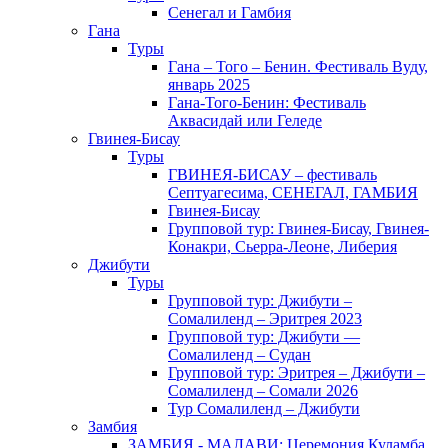
Сенегал и Гамбия
Гана
Туры
Гана – Того – Бенин. Фестиваль Вуду,
январь 2025
Гана-Того-Бенин: Фестиваль
Аквасидай или Геледе
Гвинея-Бисау
Туры
ГВИНЕЯ-БИСАУ – фестиваль
Септуагесима, СЕНЕГАЛ, ГАМБИЯ
Гвинея-Бисау
Групповой тур: Гвинея-Бисау, Гвинея-
Конакри, Сьерра-Леоне, Либерия
Джибути
Туры
Групповой тур: Джибути –
Cомалиленд – Эритрея 2023
Групповой тур: Джибути —
Сомалиленд – Судан
Групповой тур: Эритрея – Джибути –
Сомалиленд – Сомали 2026
Тур Cомалиленд – Джибути
Замбия
ЗАМБИЯ - МАЛАВИ: Церемония Куламба