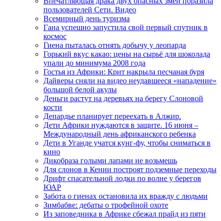
Впечатляющая драка двух опасных змей поразила
пользователей Сети. Видео
Всемирный день туризма
Гана успешно запустила свой первый спутник в
космос
Гиена пыталась отнять добычу у леопарда
Горький вкус какао: цены на сырьё для шоколада
упали до минимума 2008 года
Гостья из Африки: Крит накрыла песчаная буря
Дайверы сняли на видео неудавшееся «нападение»
большой белой акулы
Деньги растут на деревьях на берегу Слоновой
кости
Депардье планирует переехать в Алжир.
Дети Африки нуждаются в защите. 16 июня –
Международный день африканского ребенка
Дети в Уганде учатся кунг-фу, чтобы сниматься в
кино
Дикобраза голыми лапами не возьмешь
Для слонов в Кении построят подземные переходы
Дрифт спасательной лодки по волне у берегов
ЮАР
Забота о гиенах остановила их вражду с людьми
Зимбабве: дебаты о трофейной охоте
Из заповедника в Африке сбежал прайд из пяти