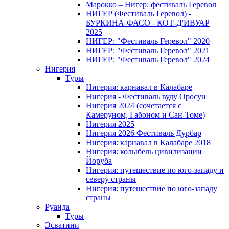
Марокко – Нигер: фестиваль Геревол
НИГЕР (Фестиваль Геревол) -
БУРКИНА-ФАСО - КОТ-Д'ИВУАР
2025
НИГЕР: "Фестиваль Геревол" 2020
НИГЕР: "Фестиваль Геревол" 2021
НИГЕР: "Фестиваль Геревол" 2024
Нигерия
Туры
Нигерия: карнавал в Калабаре
Нигерия - Фестиваль вуду Оросун
Нигерия 2024 (сочетается с
Камеруном, Габоном и Сан-Томе)
Нигерия 2025
Нигерия 2026 Фестиваль Дурбар
Нигерия: карнавал в Калабаре 2018
Нигерия: колыбель цивилизации
Йоруба
Нигерия: путешествие по юго-западу и
северу страны
Нигерия: путешествие по юго-западу
страны
Руанда
Туры
Эсватини