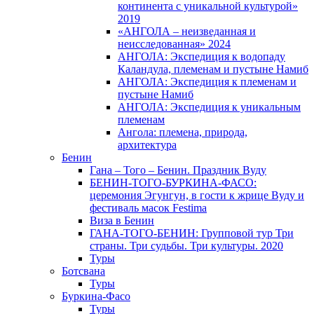
континента с уникальной культурой»
2019
«АНГОЛА – неизведанная и
неисследованная» 2024
АНГОЛА: Экспедиция к водопаду
Каландула, племенам и пустыне Намиб
АНГОЛА: Экспедиция к племенам и
пустыне Намиб
АНГОЛА: Экспедиция к уникальным
племенам
Ангола: племена, природа,
архитектура
Бенин
Гана – Того – Бенин. Праздник Вуду
БЕНИН-ТОГО-БУРКИНА-ФАСО:
церемония Эгунгун, в гости к жрице Вуду и
фестиваль масок Festima
Виза в Бенин
ГАНА-ТОГО-БЕНИН: Групповой тур Три
страны. Три судьбы. Три культуры. 2020
Туры
Ботсвана
Туры
Буркина-Фасо
Туры