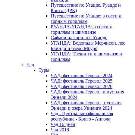
Путешествие по Уганде, Руанде и
Конго (ДРК)
Путешествие по Уганде: в гости к
горным гориллам
РУАНДА-УГАНДА: в гости к
гориллам и шимпанзе
Сафари на горилл в Уганде
УГАНДА: Водопады Мерчисон, лес
Бвинди и озеро Мбуро
УГАНДА: Трекинги к шимпанзе и
гориллам
Чад
Туры
ЧАД: фестиваль Геревол 2024
ЧАД: фестиваль Геревол 2025
ЧАД: фестиваль Геревол 2026
ЧАД: фестиваль Геревол и пустыня
Эннеди 2024
ЧАД: фестиваль Геревол, пустыня
Эннеди и озера Унианга 2024
Чад - Центральноафриканская
республика - Конго - Ангола
Чад 16 дней
Чад 2018