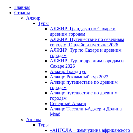
Главная
Страны
Алжир
Туры
АЛЖИР: Гранд-тур по Сахаре и
древним городам
АЛЖИР: Путешествие по северным
городам, Гардайе и пустыне 2026
АЛЖИР: Тур по Сахаре и древним
городам
АЛЖИР: Тур по древним городам и
Сахаре 2026
Алжир. Гранд тур
Алжир: Рекламный тур 2022
Алжир: путешествие по древним
городам
Алжир: путешествие по древним
городам
Северный Алжир
Алжир: Тассилин-Аджер и Долина
Мзаб
Ангола
Туры
«АНГОЛА – жемчужина африканского