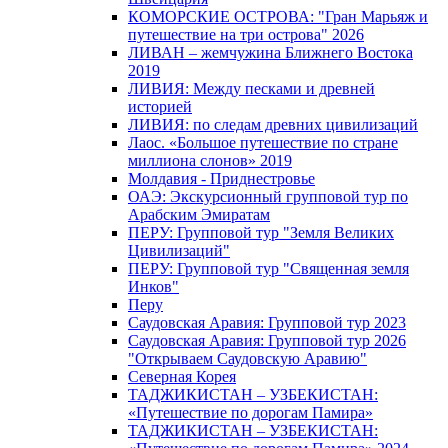
КОМОРСКИЕ ОСТРОВА: "Гран Марьяж и
путешествие на три острова" 2026
ЛИВАН – жемчужина Ближнего Востока
2019
ЛИВИЯ: Между песками и древней
историей
ЛИВИЯ: по следам древних цивилизаций
Лаос. «Большое путешествие по стране
миллиона слонов» 2019
Молдавия - Приднестровье
ОАЭ: Экскурсионный групповой тур по
Арабским Эмиратам
ПЕРУ: Групповой тур "Земля Великих
Цивилизаций"
ПЕРУ: Групповой тур "Священная земля
Инков"
Перу
Саудовская Аравия: Групповой тур 2023
Саудовская Аравия: Групповой тур 2026
"Открываем Саудовскую Аравию"
Северная Корея
ТАДЖИКИСТАН – УЗБЕКИСТАН:
«Путешествие по дорогам Памира»
ТАДЖИКИСТАН – УЗБЕКИСТАН: