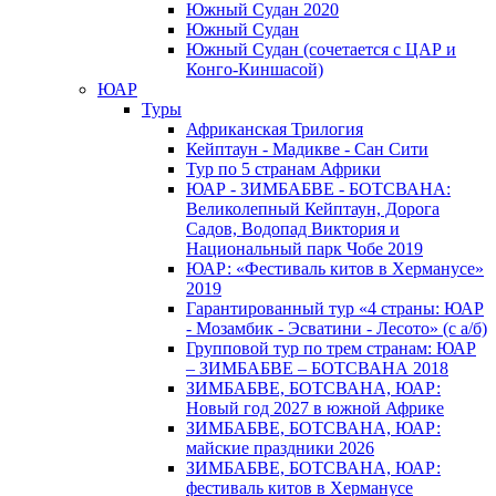
Южный Cудан 2020
Южный Cудан
Южный Судан (сочетается с ЦАР и
Конго-Киншасой)
ЮАР
Туры
Африканская Трилогия
Кейптаун - Мадикве - Сан Сити
Тур по 5 странам Африки
ЮАР - ЗИМБАБВЕ - БОТСВАНА:
Великолепный Кейптаун, Дорога
Садов, Водопад Виктория и
Национальный парк Чобе 2019
ЮАР: «Фестиваль китов в Херманусе»
2019
Гарантированный тур «4 страны: ЮАР
- Мозамбик - Эсватини - Лесото» (с а/б)
Групповой тур по трем странам: ЮАР
– ЗИМБАБВЕ – БОТСВАНА 2018
ЗИМБАБВЕ, БОТСВАНА, ЮАР:
Новый год 2027 в южной Африке
ЗИМБАБВЕ, БОТСВАНА, ЮАР:
майские праздники 2026
ЗИМБАБВЕ, БОТСВАНА, ЮАР:
фестиваль китов в Херманусе