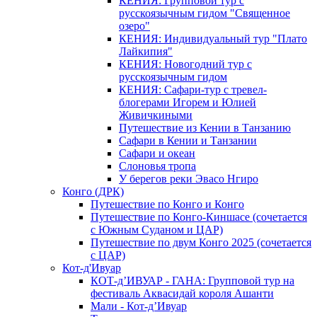
КЕНИЯ: Групповой тур с
русскоязычным гидом "Священное
озеро"
КЕНИЯ: Индивидуальный тур "Плато
Лайкипия"
КЕНИЯ: Новогодний тур с
русскоязычным гидом
КЕНИЯ: Сафари-тур с тревел-
блогерами Игорем и Юлией
Живичкиными
Путешествие из Кении в Танзанию
Сафари в Кении и Танзании
Сафари и океан
Слоновья тропа
У берегов реки Эвасо Нгиро
Конго (ДРК)
Путешествие по Конго и Конго
Путешествие по Конго-Киншасе (сочетается
с Южным Суданом и ЦАР)
Путешествие по двум Конго 2025 (сочетается
с ЦАР)
Кот-д'Ивуар
КОТ-д’ИВУАР - ГАНА: Групповой тур на
фестиваль Аквасидай короля Ашанти
Мали - Кот-д’Ивуар