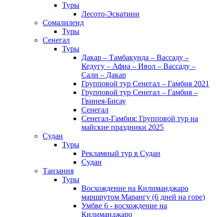
Туры
Лесото-Эсватини
Сомалиленд
Туры
Сенегал
Туры
Дакар – Тамбакунда – Вассаду –
Кедугу – Афиа – Ивол – Вассаду –
Сали – Дакар
Групповой тур Сенегал – Гамбия 2021
Групповой тур Сенегал – Гамбия –
Гвинея-Бисау
Сенегал
Сенегал-Гамбия: Групповой тур на
майские праздники 2025
Судан
Туры
Рекламный тур в Cудан
Cудан
Танзания
Туры
Восхождение на Килиманджаро
маршрутом Марангу (6 дней на горе)
Умбве 6 - восхождение на
Килиманджаро