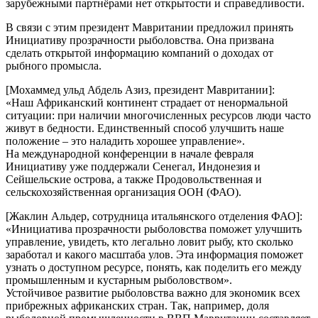
зарубежными партнёрами нет открытости и справедливости.
В связи с этим президент Мавритании предложил принять
Инициативу прозрачности рыболовства. Она призвана
сделать открытой информацию компаний о доходах от
рыбного промысла.
[Мохаммед ульд Абдель Азиз, президент Мавритании]:
«Наш Африканский континент страдает от ненормальной
ситуации: при наличии многочисленных ресурсов люди часто
живут в бедности. Единственный способ улучшить наше
положение – это наладить хорошее управление».
На международной конференции в начале февраля
Инициативу уже поддержали Сенегал, Индонезия и
Сейшельские острова, а также Продовольственная и
сельскохозяйственная организация ООН (ФАО).
[Жаклин Альдер, сотрудница итальянского отделения ФАО]:
«Инициатива прозрачности рыболовства поможет улучшить
управление, увидеть, кто легально ловит рыбу, кто сколько
заработал и какого масштаба улов. Эта информация поможет
узнать о доступном ресурсе, понять, как поделить его между
промышленным и кустарным рыболовством».
Устойчивое развитие рыболовства важно для экономик всех
прибрежных африканских стран. Так, например, доля