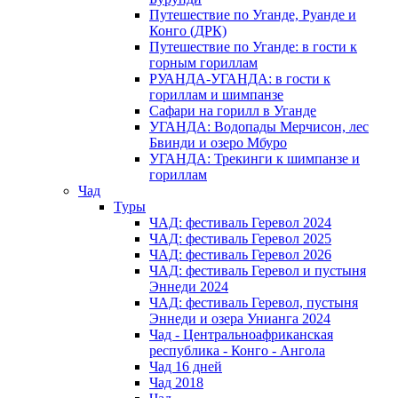
Путешествие по Уганде, Руанде и
Конго (ДРК)
Путешествие по Уганде: в гости к
горным гориллам
РУАНДА-УГАНДА: в гости к
гориллам и шимпанзе
Сафари на горилл в Уганде
УГАНДА: Водопады Мерчисон, лес
Бвинди и озеро Мбуро
УГАНДА: Трекинги к шимпанзе и
гориллам
Чад
Туры
ЧАД: фестиваль Геревол 2024
ЧАД: фестиваль Геревол 2025
ЧАД: фестиваль Геревол 2026
ЧАД: фестиваль Геревол и пустыня
Эннеди 2024
ЧАД: фестиваль Геревол, пустыня
Эннеди и озера Унианга 2024
Чад - Центральноафриканская
республика - Конго - Ангола
Чад 16 дней
Чад 2018