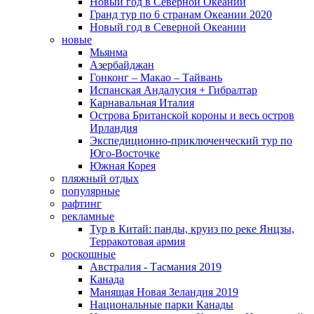
Новый год в Северной Океании
Гранд тур по 6 странам Океании 2020
Новый год в Северной Океании
новые
Мьянма
Азербайджан
Гонконг – Макао – Тайвань
Испанская Андалусия + Гибралтар
Карнавальная Италия
Острова Британской короны и весь остров
Ирландия
Экспедиционно-приключенческий тур по
Юго-Восточке
Южная Корея
пляжный отдых
популярные
рафтинг
рекламные
Тур в Китай: панды, круиз по реке Янцзы,
Терракотовая армия
роскошные
Австралия - Тасмания 2019
Канада
Манящая Новая Зеландия 2019
Национальные парки Канады