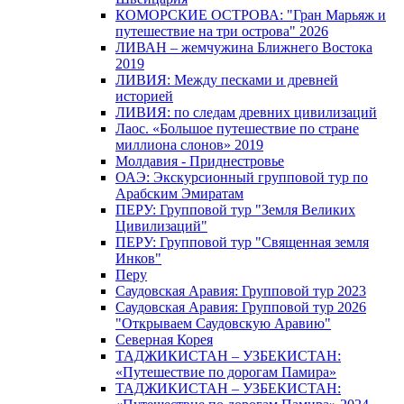
КОМОРСКИЕ ОСТРОВА: "Гран Марьяж и
путешествие на три острова" 2026
ЛИВАН – жемчужина Ближнего Востока
2019
ЛИВИЯ: Между песками и древней
историей
ЛИВИЯ: по следам древних цивилизаций
Лаос. «Большое путешествие по стране
миллиона слонов» 2019
Молдавия - Приднестровье
ОАЭ: Экскурсионный групповой тур по
Арабским Эмиратам
ПЕРУ: Групповой тур "Земля Великих
Цивилизаций"
ПЕРУ: Групповой тур "Священная земля
Инков"
Перу
Саудовская Аравия: Групповой тур 2023
Саудовская Аравия: Групповой тур 2026
"Открываем Саудовскую Аравию"
Северная Корея
ТАДЖИКИСТАН – УЗБЕКИСТАН:
«Путешествие по дорогам Памира»
ТАДЖИКИСТАН – УЗБЕКИСТАН: