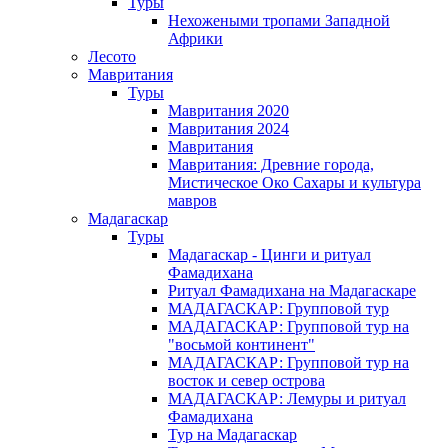
Туры
Нехожеными тропами Западной
Африки
Лесото
Мавритания
Туры
Мавритания 2020
Мавритания 2024
Мавритания
Мавритания: Древние города,
Мистическое Око Сахары и культура
мавров
Мадагаскар
Туры
Мадагаскар - Цинги и ритуал
Фамадихана
Ритуал Фамадихана на Мадагаскаре
МАДАГАСКАР: Групповой тур
МАДАГАСКАР: Групповой тур на
"восьмой континент"
МАДАГАСКАР: Групповой тур на
восток и север острова
МАДАГАСКАР: Лемуры и ритуал
Фамадихана
Тур на Мадагаскар