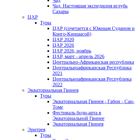
Чад
Чад. Настоящая экспедиция вглубь
Сахары
ЦАР
Туры
ЦАР (сочетается с Южным Суданом и
Конго-Киншасой)
ЦАР 2020
ЦАР 2026
ЦАР 2026, ноябрь
ЦАР, март - апрель 2026
Центрально-Африканская республика
Центральноафриканская Республика
2021
Центральноафриканская Республика
2022
Экваториальная Гвинея
Туры
Экваториальная Гвинея - Габон - Сан-
Томе
Фестиваль боди-арта в
Экваториальной Гвинее
Экваториальная Гвинея
Эритрея
Туры