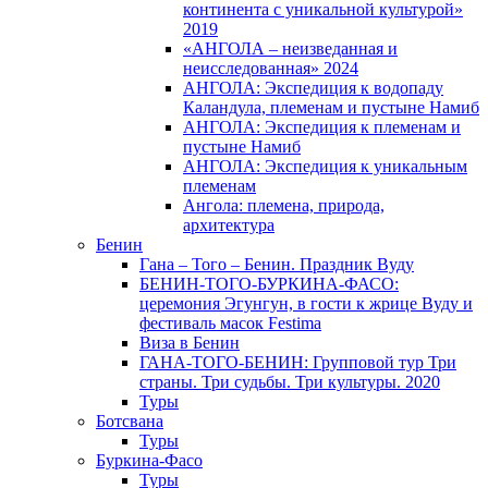
континента с уникальной культурой»
2019
«АНГОЛА – неизведанная и
неисследованная» 2024
АНГОЛА: Экспедиция к водопаду
Каландула, племенам и пустыне Намиб
АНГОЛА: Экспедиция к племенам и
пустыне Намиб
АНГОЛА: Экспедиция к уникальным
племенам
Ангола: племена, природа,
архитектура
Бенин
Гана – Того – Бенин. Праздник Вуду
БЕНИН-ТОГО-БУРКИНА-ФАСО:
церемония Эгунгун, в гости к жрице Вуду и
фестиваль масок Festima
Виза в Бенин
ГАНА-ТОГО-БЕНИН: Групповой тур Три
страны. Три судьбы. Три культуры. 2020
Туры
Ботсвана
Туры
Буркина-Фасо
Туры