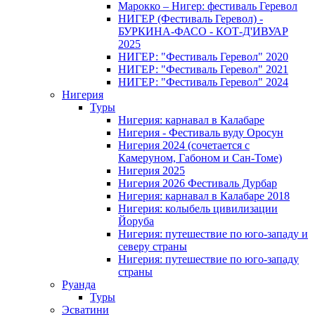
Марокко – Нигер: фестиваль Геревол
НИГЕР (Фестиваль Геревол) -
БУРКИНА-ФАСО - КОТ-Д'ИВУАР
2025
НИГЕР: "Фестиваль Геревол" 2020
НИГЕР: "Фестиваль Геревол" 2021
НИГЕР: "Фестиваль Геревол" 2024
Нигерия
Туры
Нигерия: карнавал в Калабаре
Нигерия - Фестиваль вуду Оросун
Нигерия 2024 (сочетается с
Камеруном, Габоном и Сан-Томе)
Нигерия 2025
Нигерия 2026 Фестиваль Дурбар
Нигерия: карнавал в Калабаре 2018
Нигерия: колыбель цивилизации
Йоруба
Нигерия: путешествие по юго-западу и
северу страны
Нигерия: путешествие по юго-западу
страны
Руанда
Туры
Эсватини