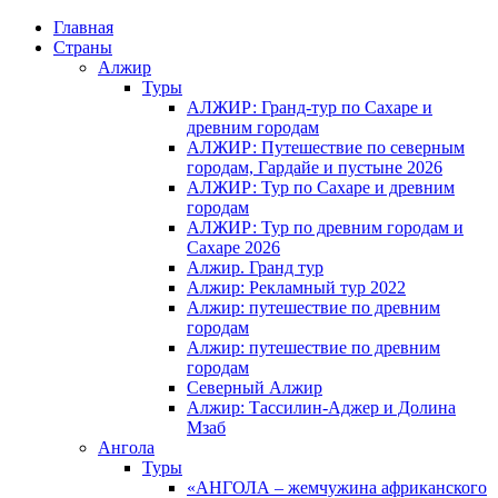
Главная
Страны
Алжир
Туры
АЛЖИР: Гранд-тур по Сахаре и
древним городам
АЛЖИР: Путешествие по северным
городам, Гардайе и пустыне 2026
АЛЖИР: Тур по Сахаре и древним
городам
АЛЖИР: Тур по древним городам и
Сахаре 2026
Алжир. Гранд тур
Алжир: Рекламный тур 2022
Алжир: путешествие по древним
городам
Алжир: путешествие по древним
городам
Северный Алжир
Алжир: Тассилин-Аджер и Долина
Мзаб
Ангола
Туры
«АНГОЛА – жемчужина африканского