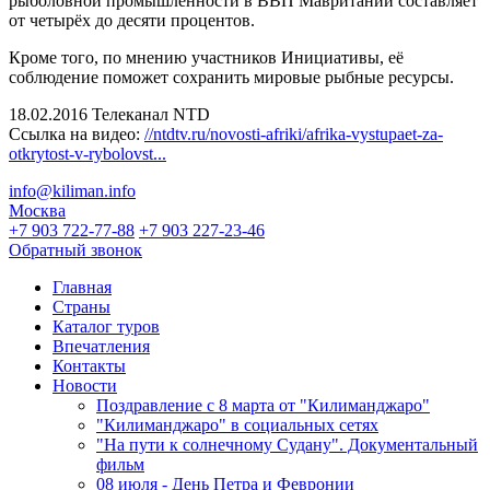
рыболовной промышленности в ВВП Мавритании составляет
от четырёх до десяти процентов.
Кроме того, по мнению участников Инициативы, её
соблюдение поможет сохранить мировые рыбные ресурсы.
18.02.2016 Телеканал NTD
Ссылка на видео:
//ntdtv.ru/novosti-afriki/afrika-vystupaet-za-
otkrytost-v-rybolovst...
info@kiliman.info
Москва
+7 903 722-77-88
+7 903 227-23-46
Обратный звонок
Главная
Страны
Каталог туров
Впечатления
Контакты
Новости
Поздравление с 8 марта от "Килиманджаро"
"Килиманджаро" в социальных сетях
"На пути к солнечному Судану". Документальный
фильм
08 июля - День Петра и Февронии