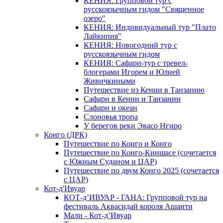
КЕНИЯ: Групповой тур с
русскоязычным гидом "Священное
озеро"
КЕНИЯ: Индивидуальный тур "Плато
Лайкипия"
КЕНИЯ: Новогодний тур с
русскоязычным гидом
КЕНИЯ: Сафари-тур с тревел-
блогерами Игорем и Юлией
Живичкиными
Путешествие из Кении в Танзанию
Сафари в Кении и Танзании
Сафари и океан
Слоновья тропа
У берегов реки Эвасо Нгиро
Конго (ДРК)
Путешествие по Конго и Конго
Путешествие по Конго-Киншасе (сочетается
с Южным Суданом и ЦАР)
Путешествие по двум Конго 2025 (сочетается
с ЦАР)
Кот-д'Ивуар
КОТ-д’ИВУАР - ГАНА: Групповой тур на
фестиваль Аквасидай короля Ашанти
Мали - Кот-д’Ивуар