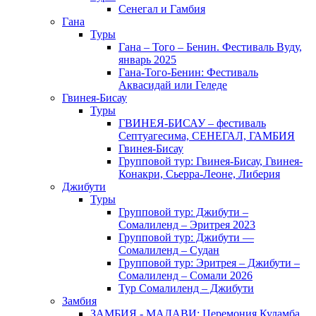
Сенегал и Гамбия
Гана
Туры
Гана – Того – Бенин. Фестиваль Вуду,
январь 2025
Гана-Того-Бенин: Фестиваль
Аквасидай или Геледе
Гвинея-Бисау
Туры
ГВИНЕЯ-БИСАУ – фестиваль
Септуагесима, СЕНЕГАЛ, ГАМБИЯ
Гвинея-Бисау
Групповой тур: Гвинея-Бисау, Гвинея-
Конакри, Сьерра-Леоне, Либерия
Джибути
Туры
Групповой тур: Джибути –
Cомалиленд – Эритрея 2023
Групповой тур: Джибути —
Сомалиленд – Судан
Групповой тур: Эритрея – Джибути –
Сомалиленд – Сомали 2026
Тур Cомалиленд – Джибути
Замбия
ЗАМБИЯ - МАЛАВИ: Церемония Куламба