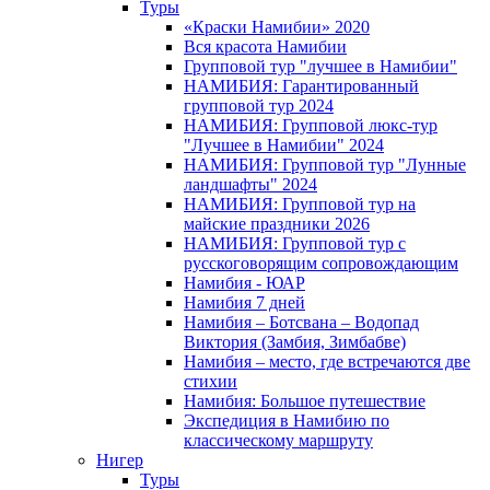
Туры
«Краски Намибии» 2020
Вся красота Намибии
Групповой тур "лучшее в Намибии"
НАМИБИЯ: Гарантированный
групповой тур 2024
НАМИБИЯ: Групповой люкс-тур
"Лучшее в Намибии" 2024
НАМИБИЯ: Групповой тур "Лунные
ландшафты" 2024
НАМИБИЯ: Групповой тур на
майские праздники 2026
НАМИБИЯ: Групповой тур с
русскоговорящим сопровождающим
Намибия - ЮАР
Намибия 7 дней
Намибия – Ботсвана – Водопад
Виктория (Замбия, Зимбабве)
Намибия – место, где встречаются две
стихии
Намибия: Большое путешествие
Экспедиция в Намибию по
классическому маршруту
Нигер
Туры