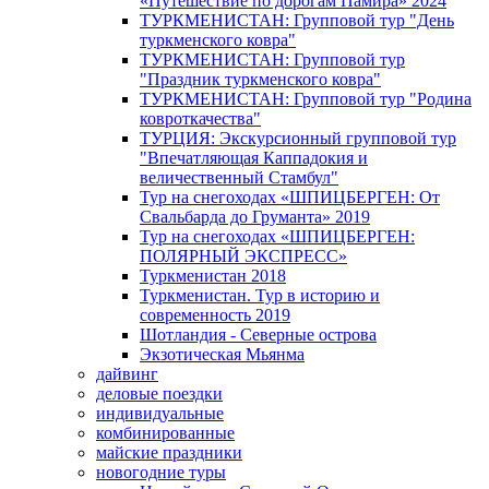
«Путешествие по дорогам Памира» 2024
ТУРКМЕНИСТАН: Групповой тур "День
туркменского ковра"
ТУРКМЕНИСТАН: Групповой тур
"Праздник туркменского ковра"
ТУРКМЕНИСТАН: Групповой тур "Родина
ковроткачества"
ТУРЦИЯ: Экскурсионный групповой тур
"Впечатляющая Каппадокия и
величественный Стамбул"
Тур на снегоходах «ШПИЦБЕРГЕН: От
Свальбарда до Груманта» 2019
Тур на снегоходах «ШПИЦБЕРГЕН:
ПОЛЯРНЫЙ ЭКСПРЕСС»
Туркменистан 2018
Туркменистан. Тур в историю и
современность 2019
Шотландия - Северные острова
Экзотическая Мьянма
дайвинг
деловые поездки
индивидуальные
комбинированные
майские праздники
новогодние туры