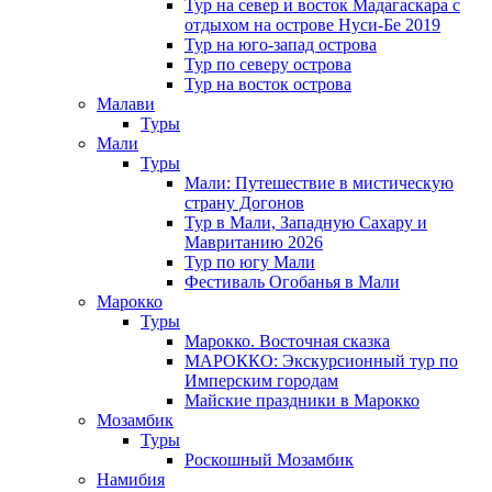
Тур на север и восток Мадагаскара с
отдыхом на острове Нуси-Бе 2019
Тур на юго-запад острова
Тур по северу острова
Тур на восток острова
Малави
Туры
Мали
Туры
Мали: Путешествие в мистическую
страну Догонов
Тур в Мали, Западную Сахару и
Мавританию 2026
Тур по югу Мали
Фестиваль Огобанья в Мали
Марокко
Туры
Марокко. Восточная сказка
МАРОККО: Экскурсионный тур по
Имперским городам
Майские праздники в Марокко
Мозамбик
Туры
Роскошный Мозамбик
Намибия