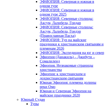
ЭФИОПИЯ: Северная и южная в
одном туре
ЭФИОПИЯ: Северная и южная в
одном туре 2025
ЭФИОПИЯ: Северные столицы:
Аксум, Лалибела, Гондар
ЭФИОПИЯ: Северные столицы:
Аксум, Лалибела, Гондэр
(Православная Пасха)
ЭФИОПИЯ: Тур на майские
праздники к христианским святыням и
племенам 2026
ЭФИОПИЯ: Экспедиция на юг и север
Эфиопия (Данакиль) – Джибути –
Cомалиленд
Эфиопия. Незнакомые страницы
христианства
Эфиопия: к христианским и
дохристианским святыням
Южная Эфиопия: племена долины
реки Омо
Южная и Северная Эфиопия на
майские праздники 2020
Южный Судан
Туры