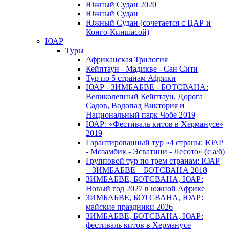
Южный Cудан 2020
Южный Cудан
Южный Судан (сочетается с ЦАР и
Конго-Киншасой)
ЮАР
Туры
Африканская Трилогия
Кейптаун - Мадикве - Сан Сити
Тур по 5 странам Африки
ЮАР - ЗИМБАБВЕ - БОТСВАНА:
Великолепный Кейптаун, Дорога
Садов, Водопад Виктория и
Национальный парк Чобе 2019
ЮАР: «Фестиваль китов в Херманусе»
2019
Гарантированный тур «4 страны: ЮАР
- Мозамбик - Эсватини - Лесото» (с а/б)
Групповой тур по трем странам: ЮАР
– ЗИМБАБВЕ – БОТСВАНА 2018
ЗИМБАБВЕ, БОТСВАНА, ЮАР:
Новый год 2027 в южной Африке
ЗИМБАБВЕ, БОТСВАНА, ЮАР:
майские праздники 2026
ЗИМБАБВЕ, БОТСВАНА, ЮАР:
фестиваль китов в Херманусе