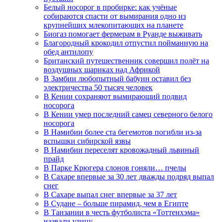
Белый носорог в пробирке: как учёные
собираются спасти от вымирания одно из
крупнейших млекопитающих на планете
Биогаз помогает фермерам в Руанде выживать
Благородный крокодил отпустил пойманную на
обед антилопу
Британский путешественник совершил полёт на
воздушных шариках над Африкой
В Замбии любопытный бабуин оставил без
электричества 50 тысяч человек
В Кении сохраняют вымирающий подвид
носорога
В Кении умер последний самец северного белого
носорога
В Намибии более ста бегемотов погибли из-за
вспышки сибирской язвы
В Намибии переселят кровожадный львиный
прайд
В Парке Крюгера слонов гоняли… пчелы
В Сахаре впервые за 30 лет дважды подряд выпал
снег
В Сахаре выпал снег впервые за 37 лет
В Судане – больше пирамид, чем в Египте
В Танзании в честь футболиста «Тоттенхэма»
назвали улицу