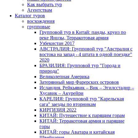
Как выбрать тур
Агентствам
Каталог туров
восхождения
групповые
Групповой тур в Китай: панды, круиз по
реке Янцзы, Терракотовая армия
Узбекистан 2017
АВСТРАЛИЯ: Групповой тур "Австралия с
востока на запад - 4 штата в одной поездке"
2020
БРАЗИЛИЯ: Групповой тур "Города и
природа"
Великолепная Америка
Затерянный мир Фарерских островов
Исландия. Рейкьявик – Вик – Эгилсстадир –
Хусавик – Акурейри
КАРЕЛИЯ: Групповой тур "Карельская
сага" заезды по вторникам
КИРГИЗИЯ 2022
КИТАЙ: Путешествие к парящим горам
КИТАЙ: Терракотовая армия и парящие
горы
КИТАЙ: горы Аватара и китайская
Швейцария