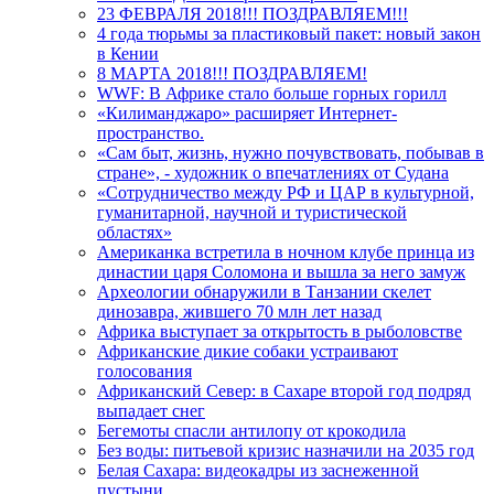
23 ФЕВРАЛЯ 2018!!! ПОЗДРАВЛЯЕМ!!!
4 года тюрьмы за пластиковый пакет: новый закон
в Кении
8 МАРТА 2018!!! ПОЗДРАВЛЯЕМ!
WWF: В Африке стало больше горных горилл
«Килиманджаро» расширяет Интернет-
пространство.
«Сам быт, жизнь, нужно почувствовать, побывав в
стране», - художник о впечатлениях от Судана
«Сотрудничество между РФ и ЦАР в культурной,
гуманитарной, научной и туристической
областях»
Американка встретила в ночном клубе принца из
династии царя Соломона и вышла за него замуж
Археологии обнаружили в Танзании скелет
динозавра, жившего 70 млн лет назад
Африка выступает за открытость в рыболовстве
Африканские дикие собаки устраивают
голосования
Африканский Север: в Сахаре второй год подряд
выпадает снег
Бегемоты спасли антилопу от крокодила
Без воды: питьевой кризис назначили на 2035 год
Белая Сахара: видеокадры из заснеженной
пустыни