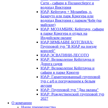
Сити - сафари в Пиланесберге и
водопад Виктория
ЮАР, Кейптаун + Мозамбик, о.
Базаруто или парк Крюгера или
водопад Виктория с парком Чобе (на
майские)
ЮАР, МОЗАМБИК: Кейптаун, сафари
в парке Крюгера и отдых на
Индийском океане
ЮАР,ЗИМБАБВЕ,БОТСВАНА:
Групповой тур "В ЮАР на поезде
королей"
ЮАР-ЭСВАТИНИ-ЛЕСОТО
ЮАР: Великолепие Кейптауна и
Дорога садов
ЮАР: Великолепие Кейптауна и
сафари в парке Крюгер
ЮАР: Гарантированный групповой
тур с а/б и погружением к белым
акулам
ЮАР: Групповой тур "Два океана"
ЮАР: Рождественский групповой тур
2027
О компании
Наши преимущества