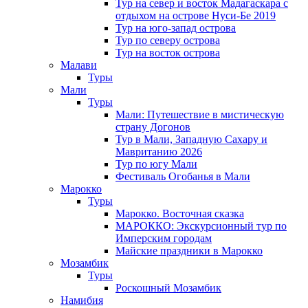
Тур на север и восток Мадагаскара с
отдыхом на острове Нуси-Бе 2019
Тур на юго-запад острова
Тур по северу острова
Тур на восток острова
Малави
Туры
Мали
Туры
Мали: Путешествие в мистическую
страну Догонов
Тур в Мали, Западную Сахару и
Мавританию 2026
Тур по югу Мали
Фестиваль Огобанья в Мали
Марокко
Туры
Марокко. Восточная сказка
МАРОККО: Экскурсионный тур по
Имперским городам
Майские праздники в Марокко
Мозамбик
Туры
Роскошный Мозамбик
Намибия