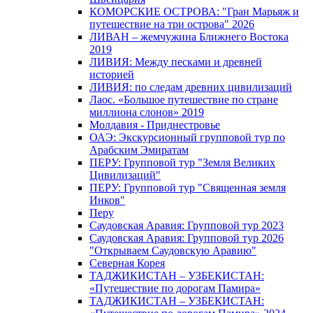
КОМОРСКИЕ ОСТРОВА: "Гран Марьяж и
путешествие на три острова" 2026
ЛИВАН – жемчужина Ближнего Востока
2019
ЛИВИЯ: Между песками и древней
историей
ЛИВИЯ: по следам древних цивилизаций
Лаос. «Большое путешествие по стране
миллиона слонов» 2019
Молдавия - Приднестровье
ОАЭ: Экскурсионный групповой тур по
Арабским Эмиратам
ПЕРУ: Групповой тур "Земля Великих
Цивилизаций"
ПЕРУ: Групповой тур "Священная земля
Инков"
Перу
Саудовская Аравия: Групповой тур 2023
Саудовская Аравия: Групповой тур 2026
"Открываем Саудовскую Аравию"
Северная Корея
ТАДЖИКИСТАН – УЗБЕКИСТАН:
«Путешествие по дорогам Памира»
ТАДЖИКИСТАН – УЗБЕКИСТАН: