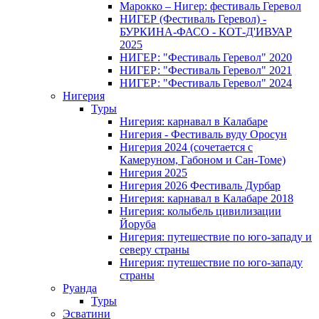
Марокко – Нигер: фестиваль Геревол
НИГЕР (Фестиваль Геревол) -
БУРКИНА-ФАСО - КОТ-Д'ИВУАР
2025
НИГЕР: "Фестиваль Геревол" 2020
НИГЕР: "Фестиваль Геревол" 2021
НИГЕР: "Фестиваль Геревол" 2024
Нигерия
Туры
Нигерия: карнавал в Калабаре
Нигерия - Фестиваль вуду Оросун
Нигерия 2024 (сочетается с
Камеруном, Габоном и Сан-Томе)
Нигерия 2025
Нигерия 2026 Фестиваль Дурбар
Нигерия: карнавал в Калабаре 2018
Нигерия: колыбель цивилизации
Йоруба
Нигерия: путешествие по юго-западу и
северу страны
Нигерия: путешествие по юго-западу
страны
Руанда
Туры
Эсватини