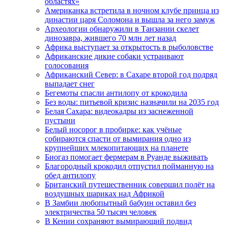
областях»
Американка встретила в ночном клубе принца из
династии царя Соломона и вышла за него замуж
Археологии обнаружили в Танзании скелет
динозавра, жившего 70 млн лет назад
Африка выступает за открытость в рыболовстве
Африканские дикие собаки устраивают
голосования
Африканский Север: в Сахаре второй год подряд
выпадает снег
Бегемоты спасли антилопу от крокодила
Без воды: питьевой кризис назначили на 2035 год
Белая Сахара: видеокадры из заснеженной
пустыни
Белый носорог в пробирке: как учёные
собираются спасти от вымирания одно из
крупнейших млекопитающих на планете
Биогаз помогает фермерам в Руанде выживать
Благородный крокодил отпустил пойманную на
обед антилопу
Британский путешественник совершил полёт на
воздушных шариках над Африкой
В Замбии любопытный бабуин оставил без
электричества 50 тысяч человек
В Кении сохраняют вымирающий подвид