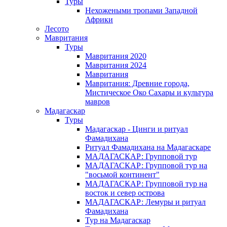
Туры
Нехожеными тропами Западной
Африки
Лесото
Мавритания
Туры
Мавритания 2020
Мавритания 2024
Мавритания
Мавритания: Древние города,
Мистическое Око Сахары и культура
мавров
Мадагаскар
Туры
Мадагаскар - Цинги и ритуал
Фамадихана
Ритуал Фамадихана на Мадагаскаре
МАДАГАСКАР: Групповой тур
МАДАГАСКАР: Групповой тур на
"восьмой континент"
МАДАГАСКАР: Групповой тур на
восток и север острова
МАДАГАСКАР: Лемуры и ритуал
Фамадихана
Тур на Мадагаскар