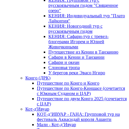
КЕНИЯ: Групповой тур с
русскоязычным гидом "Священное
озеро"
КЕНИЯ: Индивидуальный тур "Плато
Лайкипия"
КЕНИЯ: Новогодний тур с
русскоязычным гидом
КЕНИЯ: Сафари-тур с тревел-
блогерами Игорем и Юлией
Живичкиными
Путешествие из Кении в Танзанию
Сафари в Кении и Танзании
Сафари и океан
Слоновья тропа
У берегов реки Эвасо Нгиро
Конго (ДРК)
Путешествие по Конго и Конго
Путешествие по Конго-Киншасе (сочетается
с Южным Суданом и ЦАР)
Путешествие по двум Конго 2025 (сочетается
с ЦАР)
Кот-д'Ивуар
КОТ-д’ИВУАР - ГАНА: Групповой тур на
фестиваль Аквасидай короля Ашанти
Мали - Кот-д’Ивуар