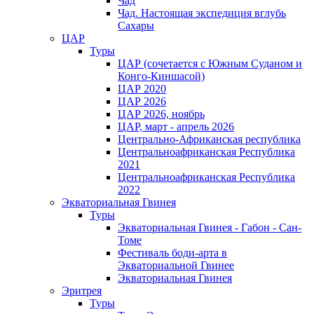
Чад
Чад. Настоящая экспедиция вглубь
Сахары
ЦАР
Туры
ЦАР (сочетается с Южным Суданом и
Конго-Киншасой)
ЦАР 2020
ЦАР 2026
ЦАР 2026, ноябрь
ЦАР, март - апрель 2026
Центрально-Африканская республика
Центральноафриканская Республика
2021
Центральноафриканская Республика
2022
Экваториальная Гвинея
Туры
Экваториальная Гвинея - Габон - Сан-
Томе
Фестиваль боди-арта в
Экваториальной Гвинее
Экваториальная Гвинея
Эритрея
Туры