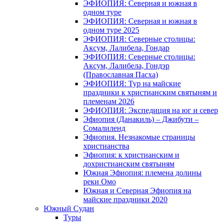
ЭФИОПИЯ: Северная и южная в
одном туре
ЭФИОПИЯ: Северная и южная в
одном туре 2025
ЭФИОПИЯ: Северные столицы:
Аксум, Лалибела, Гондар
ЭФИОПИЯ: Северные столицы:
Аксум, Лалибела, Гондэр
(Православная Пасха)
ЭФИОПИЯ: Тур на майские
праздники к христианским святыням и
племенам 2026
ЭФИОПИЯ: Экспедиция на юг и север
Эфиопия (Данакиль) – Джибути –
Cомалиленд
Эфиопия. Незнакомые страницы
христианства
Эфиопия: к христианским и
дохристианским святыням
Южная Эфиопия: племена долины
реки Омо
Южная и Северная Эфиопия на
майские праздники 2020
Южный Судан
Туры