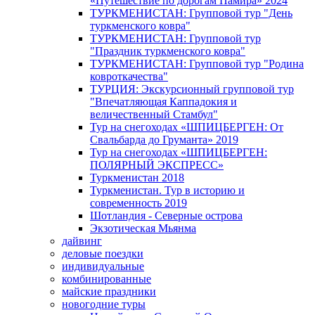
«Путешествие по дорогам Памира» 2024
ТУРКМЕНИСТАН: Групповой тур "День
туркменского ковра"
ТУРКМЕНИСТАН: Групповой тур
"Праздник туркменского ковра"
ТУРКМЕНИСТАН: Групповой тур "Родина
ковроткачества"
ТУРЦИЯ: Экскурсионный групповой тур
"Впечатляющая Каппадокия и
величественный Стамбул"
Тур на снегоходах «ШПИЦБЕРГЕН: От
Свальбарда до Груманта» 2019
Тур на снегоходах «ШПИЦБЕРГЕН:
ПОЛЯРНЫЙ ЭКСПРЕСС»
Туркменистан 2018
Туркменистан. Тур в историю и
современность 2019
Шотландия - Северные острова
Экзотическая Мьянма
дайвинг
деловые поездки
индивидуальные
комбинированные
майские праздники
новогодние туры