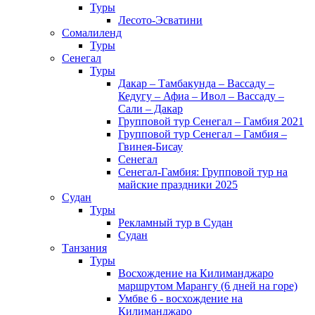
Туры
Лесото-Эсватини
Сомалиленд
Туры
Сенегал
Туры
Дакар – Тамбакунда – Вассаду –
Кедугу – Афиа – Ивол – Вассаду –
Сали – Дакар
Групповой тур Сенегал – Гамбия 2021
Групповой тур Сенегал – Гамбия –
Гвинея-Бисау
Сенегал
Сенегал-Гамбия: Групповой тур на
майские праздники 2025
Судан
Туры
Рекламный тур в Cудан
Cудан
Танзания
Туры
Восхождение на Килиманджаро
маршрутом Марангу (6 дней на горе)
Умбве 6 - восхождение на
Килиманджаро