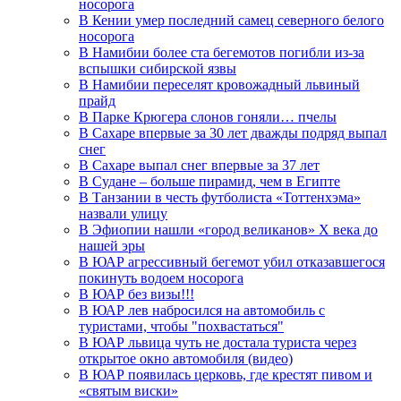
носорога
В Кении умер последний самец северного белого
носорога
В Намибии более ста бегемотов погибли из-за
вспышки сибирской язвы
В Намибии переселят кровожадный львиный
прайд
В Парке Крюгера слонов гоняли… пчелы
В Сахаре впервые за 30 лет дважды подряд выпал
снег
В Сахаре выпал снег впервые за 37 лет
В Судане – больше пирамид, чем в Египте
В Танзании в честь футболиста «Тоттенхэма»
назвали улицу
В Эфиопии нашли «город великанов» X века до
нашей эры
В ЮАР агрессивный бегемот убил отказавшегося
покинуть водоем носорога
В ЮАР без визы!!!
В ЮАР лев набросился на автомобиль с
туристами, чтобы "похвастаться"
В ЮАР львица чуть не достала туриста через
открытое окно автомобиля (видео)
В ЮАР появилась церковь, где крестят пивом и
«святым виски»