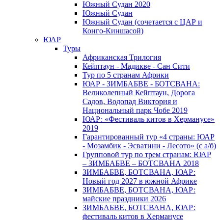
Южный Cудан 2020
Южный Cудан
Южный Судан (сочетается с ЦАР и
Конго-Киншасой)
ЮАР
Туры
Африканская Трилогия
Кейптаун - Мадикве - Сан Сити
Тур по 5 странам Африки
ЮАР - ЗИМБАБВЕ - БОТСВАНА:
Великолепный Кейптаун, Дорога
Садов, Водопад Виктория и
Национальный парк Чобе 2019
ЮАР: «Фестиваль китов в Херманусе»
2019
Гарантированный тур «4 страны: ЮАР
- Мозамбик - Эсватини - Лесото» (с а/б)
Групповой тур по трем странам: ЮАР
– ЗИМБАБВЕ – БОТСВАНА 2018
ЗИМБАБВЕ, БОТСВАНА, ЮАР:
Новый год 2027 в южной Африке
ЗИМБАБВЕ, БОТСВАНА, ЮАР:
майские праздники 2026
ЗИМБАБВЕ, БОТСВАНА, ЮАР:
фестиваль китов в Херманусе