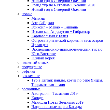
Новый год в Северной Океании
Гранд тур по 6 странам Океании 2020
Новый год в Северной Океании
новые
Мьянма
Азербайджан
Гонконг – Макао – Тайвань
Испанская Андалусия + Гибралтар
Карнавальная Италия
Острова Британской короны и весь остров
Ирландия
Экспедиционно-приключенческий тур по
Юго-Восточке
Южная Корея
пляжный отдых
популярные
рафтинг
рекламные
Тур в Китай: панды, круиз по реке Янцзы,
Терракотовая армия
роскошные
Австралия - Тасмания 2019
Канада
Манящая Новая Зеландия 2019
Национальные парки Канады