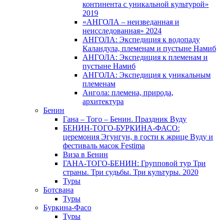
континента с уникальной культурой»
2019
«АНГОЛА – неизведанная и
неисследованная» 2024
АНГОЛА: Экспедиция к водопаду
Каландула, племенам и пустыне Намиб
АНГОЛА: Экспедиция к племенам и
пустыне Намиб
АНГОЛА: Экспедиция к уникальным
племенам
Ангола: племена, природа,
архитектура
Бенин
Гана – Того – Бенин. Праздник Вуду
БЕНИН-ТОГО-БУРКИНА-ФАСО:
церемония Эгунгун, в гости к жрице Вуду и
фестиваль масок Festima
Виза в Бенин
ГАНА-ТОГО-БЕНИН: Групповой тур Три
страны. Три судьбы. Три культуры. 2020
Туры
Ботсвана
Туры
Буркина-Фасо
Туры