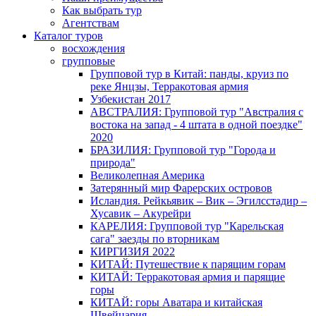
Как выбрать тур
Агентствам
Каталог туров
восхождения
групповые
Групповой тур в Китай: панды, круиз по
реке Янцзы, Терракотовая армия
Узбекистан 2017
АВСТРАЛИЯ: Групповой тур "Австралия с
востока на запад - 4 штата в одной поездке"
2020
БРАЗИЛИЯ: Групповой тур "Города и
природа"
Великолепная Америка
Затерянный мир Фарерских островов
Исландия. Рейкьявик – Вик – Эгилсстадир –
Хусавик – Акурейри
КАРЕЛИЯ: Групповой тур "Карельская
сага" заезды по вторникам
КИРГИЗИЯ 2022
КИТАЙ: Путешествие к парящим горам
КИТАЙ: Терракотовая армия и парящие
горы
КИТАЙ: горы Аватара и китайская
Швейцария