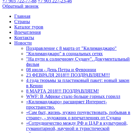
+7 903 722-77-88
+7 903 227-23-46
Обратный звонок
Главная
Страны
Каталог туров
Впечатления
Контакты
Новости
Поздравление с 8 марта от "Килиманджаро"
"Килиманджаро" в социальных сетях
"На пути к солнечному Судану". Документальный
фильм
08 июля - День Петра и Февронии
23 ФЕВРАЛЯ 2018!!! ПОЗДРАВЛЯЕМ!!!
4 года тюрьмы за пластиковый пакет: новый закон
в Кении
8 МАРТА 2018!!! ПОЗДРАВЛЯЕМ!
WWF: В Африке стало больше горных горилл
«Килиманджаро» расширяет Интернет-
пространство.
«Сам быт, жизнь, нужно почувствовать, побывав в
стране», - художник о впечатлениях от Судана
«Сотрудничество между РФ и ЦАР в культурной,
гуманитарной, научной и туристической