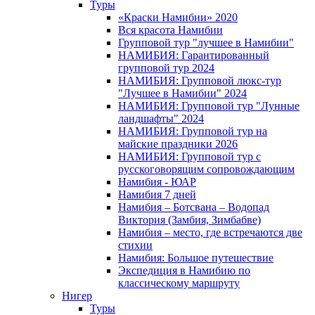
Туры
«Краски Намибии» 2020
Вся красота Намибии
Групповой тур "лучшее в Намибии"
НАМИБИЯ: Гарантированный
групповой тур 2024
НАМИБИЯ: Групповой люкс-тур
"Лучшее в Намибии" 2024
НАМИБИЯ: Групповой тур "Лунные
ландшафты" 2024
НАМИБИЯ: Групповой тур на
майские праздники 2026
НАМИБИЯ: Групповой тур с
русскоговорящим сопровождающим
Намибия - ЮАР
Намибия 7 дней
Намибия – Ботсвана – Водопад
Виктория (Замбия, Зимбабве)
Намибия – место, где встречаются две
стихии
Намибия: Большое путешествие
Экспедиция в Намибию по
классическому маршруту
Нигер
Туры