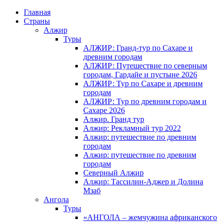
Главная
Страны
Алжир
Туры
АЛЖИР: Гранд-тур по Сахаре и
древним городам
АЛЖИР: Путешествие по северным
городам, Гардайе и пустыне 2026
АЛЖИР: Тур по Сахаре и древним
городам
АЛЖИР: Тур по древним городам и
Сахаре 2026
Алжир. Гранд тур
Алжир: Рекламный тур 2022
Алжир: путешествие по древним
городам
Алжир: путешествие по древним
городам
Северный Алжир
Алжир: Тассилин-Аджер и Долина
Мзаб
Ангола
Туры
«АНГОЛА – жемчужина африканского