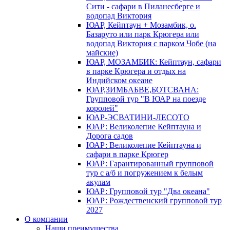
Сити - сафари в Пиланесберге и
водопад Виктория
ЮАР, Кейптаун + Мозамбик, о.
Базаруто или парк Крюгера или
водопад Виктория с парком Чобе (на
майские)
ЮАР, МОЗАМБИК: Кейптаун, сафари
в парке Крюгера и отдых на
Индийском океане
ЮАР,ЗИМБАБВЕ,БОТСВАНА:
Групповой тур "В ЮАР на поезде
королей"
ЮАР-ЭСВАТИНИ-ЛЕСОТО
ЮАР: Великолепие Кейптауна и
Дорога садов
ЮАР: Великолепие Кейптауна и
сафари в парке Крюгер
ЮАР: Гарантированный групповой
тур с а/б и погружением к белым
акулам
ЮАР: Групповой тур "Два океана"
ЮАР: Рождественский групповой тур
2027
О компании
Наши преимущества