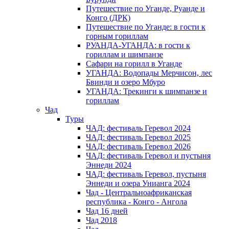
Путешествие по Уганде, Руанде и
Конго (ДРК)
Путешествие по Уганде: в гости к
горным гориллам
РУАНДА-УГАНДА: в гости к
гориллам и шимпанзе
Сафари на горилл в Уганде
УГАНДА: Водопады Мерчисон, лес
Бвинди и озеро Мбуро
УГАНДА: Трекинги к шимпанзе и
гориллам
Чад
Туры
ЧАД: фестиваль Геревол 2024
ЧАД: фестиваль Геревол 2025
ЧАД: фестиваль Геревол 2026
ЧАД: фестиваль Геревол и пустыня
Эннеди 2024
ЧАД: фестиваль Геревол, пустыня
Эннеди и озера Унианга 2024
Чад - Центральноафриканская
республика - Конго - Ангола
Чад 16 дней
Чад 2018