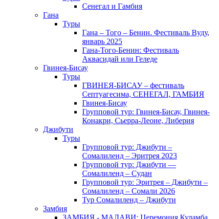
Сенегал и Гамбия
Гана
Туры
Гана – Того – Бенин. Фестиваль Вуду,
январь 2025
Гана-Того-Бенин: Фестиваль
Аквасидай или Геледе
Гвинея-Бисау
Туры
ГВИНЕЯ-БИСАУ – фестиваль
Септуагесима, СЕНЕГАЛ, ГАМБИЯ
Гвинея-Бисау
Групповой тур: Гвинея-Бисау, Гвинея-
Конакри, Сьерра-Леоне, Либерия
Джибути
Туры
Групповой тур: Джибути –
Cомалиленд – Эритрея 2023
Групповой тур: Джибути —
Сомалиленд – Судан
Групповой тур: Эритрея – Джибути –
Сомалиленд – Сомали 2026
Тур Cомалиленд – Джибути
Замбия
ЗАМБИЯ - МАЛАВИ: Церемония Куламба