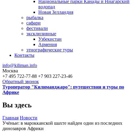
Национальные парки Канады и Ниагарский
водопад
Новая Зелландия
рыбалка
сафари
фестивали
эксклюзивные
Узбекистан
Армения
этнографические туры
Контакты
info@kiliman.info
Москва
+7 495 722-77-88
+7 903 227-23-46
Обратный звонок
Туроператор "Килиманджаро": путешествия и туры по
Африке
Вы здесь
Главная
Новости
Учёные: в марокканской шахте найден один из последних
динозавров Африки