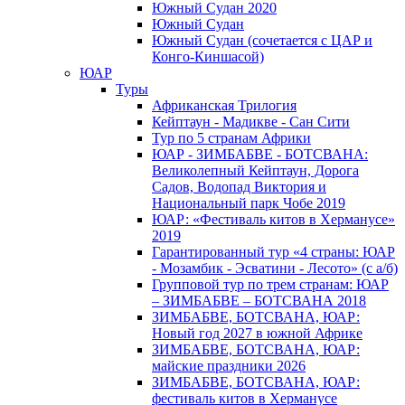
Южный Cудан 2020
Южный Cудан
Южный Судан (сочетается с ЦАР и
Конго-Киншасой)
ЮАР
Туры
Африканская Трилогия
Кейптаун - Мадикве - Сан Сити
Тур по 5 странам Африки
ЮАР - ЗИМБАБВЕ - БОТСВАНА:
Великолепный Кейптаун, Дорога
Садов, Водопад Виктория и
Национальный парк Чобе 2019
ЮАР: «Фестиваль китов в Херманусе»
2019
Гарантированный тур «4 страны: ЮАР
- Мозамбик - Эсватини - Лесото» (с а/б)
Групповой тур по трем странам: ЮАР
– ЗИМБАБВЕ – БОТСВАНА 2018
ЗИМБАБВЕ, БОТСВАНА, ЮАР:
Новый год 2027 в южной Африке
ЗИМБАБВЕ, БОТСВАНА, ЮАР:
майские праздники 2026
ЗИМБАБВЕ, БОТСВАНА, ЮАР:
фестиваль китов в Херманусе