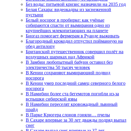
Без воды: питьевой кризис назначили на 2035 год
Белая Сахара: видеокадры из заснеженной
пустыни
Белый носорог в пробирке: как учёные
собираются спасти от вымирания одно из
крупнейших млекопитающих на планете
Биогаз помогает фермерам в Руанде выживать
Благородный крокодил отпустил пойманную на
обед антилопу
Британский путешественник совершил полёт на
воздушных шариках над Африкой
В Замбии любопытный бабуин оставил без
электричества 50 тысяч человек
В Кении сохраняют вымирающий подвид
носорога
В Кении умер последний самец северного белого
носорога
В Намибии более ста бегемотов погибли из-за
вспышки сибирской язвы
В Намибии переселят кровожадный львиный
прайд
В Парке Крюгера слонов гоняли… пчелы
В Сахаре впервые за 30 лет дважды подряд выпал
снег
В Сахаре выпал снег впервые за 37 лет