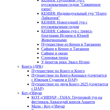
КЕНИЯ: Групповой тур с
русскоязычным гидом "Священное
озеро"
КЕНИЯ: Индивидуальный тур "Плато
Лайкипия"
КЕНИЯ: Новогодний тур с
русскоязычным гидом
КЕНИЯ: Сафари-тур с тревел-
блогерами Игорем и Юлией
Живичкиными
Путешествие из Кении в Танзанию
Сафари в Кении и Танзании
Сафари и океан
Слоновья тропа
У берегов реки Эвасо Нгиро
Конго (ДРК)
Путешествие по Конго и Конго
Путешествие по Конго-Киншасе (сочетается
с Южным Суданом и ЦАР)
Путешествие по двум Конго 2025 (сочетается
с ЦАР)
Кот-д'Ивуар
КОТ-д’ИВУАР - ГАНА: Групповой тур на
фестиваль Аквасидай короля Ашанти
Мали - Кот-д’Ивуар