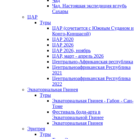
Чад
Чад. Настоящая экспедиция вглубь
Сахары
ЦАР
Туры
ЦАР (сочетается с Южным Суданом и
Конго-Киншасой)
ЦАР 2020
ЦАР 2026
ЦАР 2026, ноябрь
ЦАР, март - апрель 2026
Центрально-Африканская республика
Центральноафриканская Республика
2021
Центральноафриканская Республика
2022
Экваториальная Гвинея
Туры
Экваториальная Гвинея - Габон - Сан-
Томе
Фестиваль боди-арта в
Экваториальной Гвинее
Экваториальная Гвинея
Эритрея
Туры