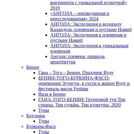
континента с уникальной культурой»
2019
«АНГОЛА – неизведанная и
неисследованная» 2024
АНГОЛА: Экспедиция к водопаду
Каландула, племенам и пустыне Намиб
АНГОЛА: Экспедиция к племенам и
пустыне Намиб
АНГОЛА: Экспедиция к уникальным
племенам
Ангола: племена, природа,
архитектура
Бенин
Гана – Того – Бенин. Праздник Вуду
БЕНИН-ТОГО-БУРКИНА-ФАСО:
церемония Эгунгун, в гости к жрице Вуду и
фестиваль масок Festima
Виза в Бенин
ГАНА-ТОГО-БЕНИН: Групповой тур Три
страны. Три судьбы. Три культуры. 2020
Туры
Ботсвана
Туры
Буркина-Фасо
Туры