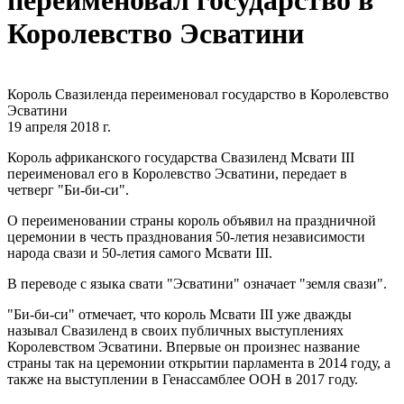
переименовал государство в
Королевство Эсватини
Король Свазиленда переименовал государство в Королевство
Эсватини
19 апреля 2018 г.
Король африканского государства Свазиленд Мсвати III
переименовал его в Королевство Эсватини, передает в
четверг "Би-би-си".
О переименовании страны король объявил на праздничной
церемонии в честь празднования 50-летия независимости
народа свази и 50-летия самого Мсвати III.
В переводе с языка свати "Эсватини" означает "земля свази".
"Би-би-си" отмечает, что король Мсвати III уже дважды
называл Свазиленд в своих публичных выступлениях
Королевством Эсватини. Впервые он произнес название
страны так на церемонии открытии парламента в 2014 году, а
также на выступлении в Генассамблее ООН в 2017 году.