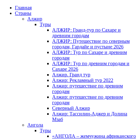
Главная
Страны
Алжир
Туры
АЛЖИР: Гранд-тур по Сахаре и
древним городам
АЛЖИР: Путешествие по северным
городам, Гардайе и пустыне 2026
АЛЖИР: Тур по Сахаре и древним
городам
АЛЖИР: Тур по древним городам и
Сахаре 2026
Алжир. Гранд тур
Алжир: Рекламный тур 2022
Алжир: путешествие по древним
городам
Алжир: путешествие по древним
городам
Северный Алжир
Алжир: Тассилин-Аджер и Долина
Мзаб
Ангола
Туры
«АНГОЛА – жемчужина африканского