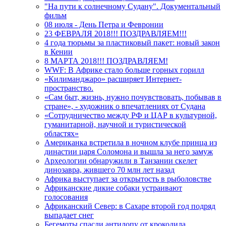
"На пути к солнечному Судану". Документальный
фильм
08 июля - День Петра и Февронии
23 ФЕВРАЛЯ 2018!!! ПОЗДРАВЛЯЕМ!!!
4 года тюрьмы за пластиковый пакет: новый закон
в Кении
8 МАРТА 2018!!! ПОЗДРАВЛЯЕМ!
WWF: В Африке стало больше горных горилл
«Килиманджаро» расширяет Интернет-
пространство.
«Сам быт, жизнь, нужно почувствовать, побывав в
стране», - художник о впечатлениях от Судана
«Сотрудничество между РФ и ЦАР в культурной,
гуманитарной, научной и туристической
областях»
Американка встретила в ночном клубе принца из
династии царя Соломона и вышла за него замуж
Археологии обнаружили в Танзании скелет
динозавра, жившего 70 млн лет назад
Африка выступает за открытость в рыболовстве
Африканские дикие собаки устраивают
голосования
Африканский Север: в Сахаре второй год подряд
выпадает снег
Бегемоты спасли антилопу от крокодила