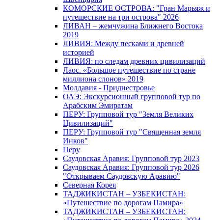
КОМОРСКИЕ ОСТРОВА: "Гран Марьяж и
путешествие на три острова" 2026
ЛИВАН – жемчужина Ближнего Востока
2019
ЛИВИЯ: Между песками и древней
историей
ЛИВИЯ: по следам древних цивилизаций
Лаос. «Большое путешествие по стране
миллиона слонов» 2019
Молдавия - Приднестровье
ОАЭ: Экскурсионный групповой тур по
Арабским Эмиратам
ПЕРУ: Групповой тур "Земля Великих
Цивилизаций"
ПЕРУ: Групповой тур "Священная земля
Инков"
Перу
Саудовская Аравия: Групповой тур 2023
Саудовская Аравия: Групповой тур 2026
"Открываем Саудовскую Аравию"
Северная Корея
ТАДЖИКИСТАН – УЗБЕКИСТАН:
«Путешествие по дорогам Памира»
ТАДЖИКИСТАН – УЗБЕКИСТАН: