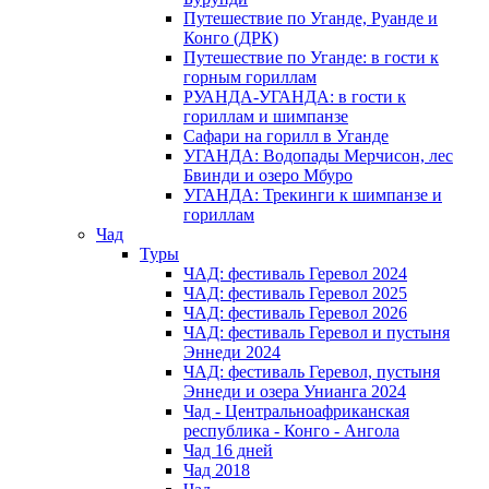
Путешествие по Уганде, Руанде и
Конго (ДРК)
Путешествие по Уганде: в гости к
горным гориллам
РУАНДА-УГАНДА: в гости к
гориллам и шимпанзе
Сафари на горилл в Уганде
УГАНДА: Водопады Мерчисон, лес
Бвинди и озеро Мбуро
УГАНДА: Трекинги к шимпанзе и
гориллам
Чад
Туры
ЧАД: фестиваль Геревол 2024
ЧАД: фестиваль Геревол 2025
ЧАД: фестиваль Геревол 2026
ЧАД: фестиваль Геревол и пустыня
Эннеди 2024
ЧАД: фестиваль Геревол, пустыня
Эннеди и озера Унианга 2024
Чад - Центральноафриканская
республика - Конго - Ангола
Чад 16 дней
Чад 2018