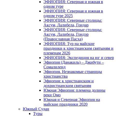
ЭФИОПИЯ: Северная и южная в
одном туре
ЭФИОПИЯ: Северная и южная в
одном туре 2025
ЭФИОПИЯ: Северные столицы:
Аксум, Лалибела, Гондар
ЭФИОПИЯ: Северные столицы:
Аксум, Лалибела, Гондэр
(Православная Пасха)
ЭФИОПИЯ: Тур на майские
праздники к христианским святыням и
племенам 2026
ЭФИОПИЯ: Экспедиция на юг и север
Эфиопия (Данакиль) – Джибути –
Cомалиленд
Эфиопия. Незнакомые страницы
христианства
Эфиопия: к христианским и
дохристианским святыням
Южная Эфиопия: племена долины
реки Омо
Южная и Северная Эфиопия на
майские праздники 2020
Южный Судан
Туры