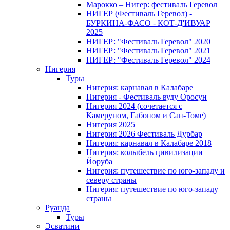
Марокко – Нигер: фестиваль Геревол
НИГЕР (Фестиваль Геревол) -
БУРКИНА-ФАСО - КОТ-Д'ИВУАР
2025
НИГЕР: "Фестиваль Геревол" 2020
НИГЕР: "Фестиваль Геревол" 2021
НИГЕР: "Фестиваль Геревол" 2024
Нигерия
Туры
Нигерия: карнавал в Калабаре
Нигерия - Фестиваль вуду Оросун
Нигерия 2024 (сочетается с
Камеруном, Габоном и Сан-Томе)
Нигерия 2025
Нигерия 2026 Фестиваль Дурбар
Нигерия: карнавал в Калабаре 2018
Нигерия: колыбель цивилизации
Йоруба
Нигерия: путешествие по юго-западу и
северу страны
Нигерия: путешествие по юго-западу
страны
Руанда
Туры
Эсватини