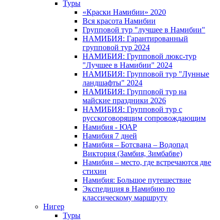
Туры
«Краски Намибии» 2020
Вся красота Намибии
Групповой тур "лучшее в Намибии"
НАМИБИЯ: Гарантированный
групповой тур 2024
НАМИБИЯ: Групповой люкс-тур
"Лучшее в Намибии" 2024
НАМИБИЯ: Групповой тур "Лунные
ландшафты" 2024
НАМИБИЯ: Групповой тур на
майские праздники 2026
НАМИБИЯ: Групповой тур с
русскоговорящим сопровождающим
Намибия - ЮАР
Намибия 7 дней
Намибия – Ботсвана – Водопад
Виктория (Замбия, Зимбабве)
Намибия – место, где встречаются две
стихии
Намибия: Большое путешествие
Экспедиция в Намибию по
классическому маршруту
Нигер
Туры