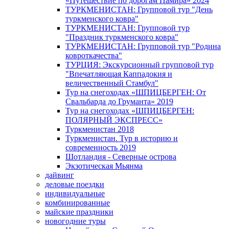
«Путешествие по дорогам Памира» 2024
ТУРКМЕНИСТАН: Групповой тур "День
туркменского ковра"
ТУРКМЕНИСТАН: Групповой тур
"Праздник туркменского ковра"
ТУРКМЕНИСТАН: Групповой тур "Родина
ковроткачества"
ТУРЦИЯ: Экскурсионный групповой тур
"Впечатляющая Каппадокия и
величественный Стамбул"
Тур на снегоходах «ШПИЦБЕРГЕН: От
Свальбарда до Груманта» 2019
Тур на снегоходах «ШПИЦБЕРГЕН:
ПОЛЯРНЫЙ ЭКСПРЕСС»
Туркменистан 2018
Туркменистан. Тур в историю и
современность 2019
Шотландия - Северные острова
Экзотическая Мьянма
дайвинг
деловые поездки
индивидуальные
комбинированные
майские праздники
новогодние туры