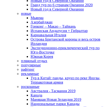
Новый год в Северной Океании
Гранд тур по 6 странам Океании 2020
Новый год в Северной Океании
новые
Мьянма
Азербайджан
Гонконг – Макао – Тайвань
Испанская Андалусия + Гибралтар
Карнавальная Италия
Острова Британской короны и весь остров
Ирландия
Экспедиционно-приключенческий тур по
Юго-Восточке
Южная Корея
пляжный отдых
популярные
рафтинг
рекламные
Тур в Китай: панды, круиз по реке Янцзы,
Терракотовая армия
роскошные
Австралия - Тасмания 2019
Канада
Манящая Новая Зеландия 2019
Национальные парки Канады