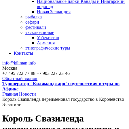
Национальные парки Канады и Ниагарский
водопад
Новая Зелландия
рыбалка
сафари
фестивали
эксклюзивные
Узбекистан
Армения
этнографические туры
Контакты
info@kiliman.info
Москва
+7 495 722-77-88
+7 903 227-23-46
Обратный звонок
Туроператор "Килиманджаро": путешествия и туры по
Африке
Главная
Новости
Король Свазиленда переименовал государство в Королевство
Вы здесь
Эсватини
Король Свазиленда