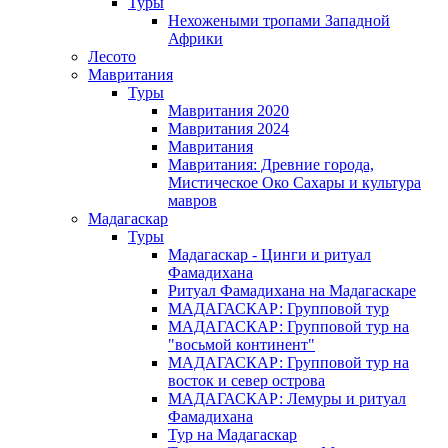
Туры
Нехожеными тропами Западной
Африки
Лесото
Мавритания
Туры
Мавритания 2020
Мавритания 2024
Мавритания
Мавритания: Древние города,
Мистическое Око Сахары и культура
мавров
Мадагаскар
Туры
Мадагаскар - Цинги и ритуал
Фамадихана
Ритуал Фамадихана на Мадагаскаре
МАДАГАСКАР: Групповой тур
МАДАГАСКАР: Групповой тур на
"восьмой континент"
МАДАГАСКАР: Групповой тур на
восток и север острова
МАДАГАСКАР: Лемуры и ритуал
Фамадихана
Тур на Мадагаскар