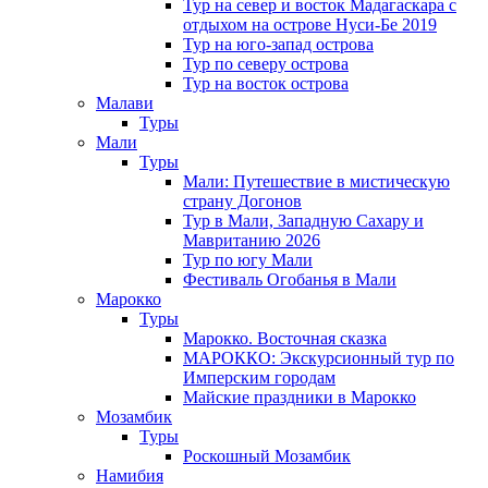
Тур на север и восток Мадагаскара с
отдыхом на острове Нуси-Бе 2019
Тур на юго-запад острова
Тур по северу острова
Тур на восток острова
Малави
Туры
Мали
Туры
Мали: Путешествие в мистическую
страну Догонов
Тур в Мали, Западную Сахару и
Мавританию 2026
Тур по югу Мали
Фестиваль Огобанья в Мали
Марокко
Туры
Марокко. Восточная сказка
МАРОККО: Экскурсионный тур по
Имперским городам
Майские праздники в Марокко
Мозамбик
Туры
Роскошный Мозамбик
Намибия