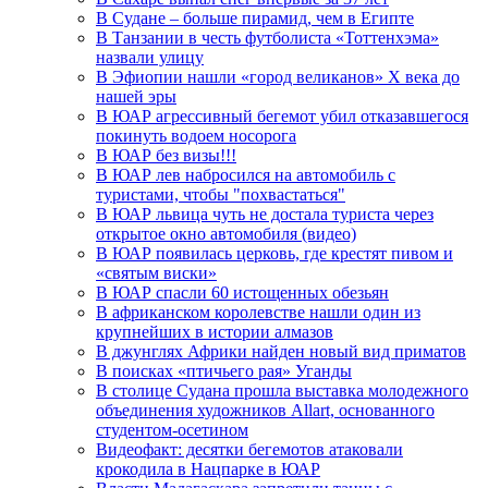
В Судане – больше пирамид, чем в Египте
В Танзании в честь футболиста «Тоттенхэма»
назвали улицу
В Эфиопии нашли «город великанов» X века до
нашей эры
В ЮАР агрессивный бегемот убил отказавшегося
покинуть водоем носорога
В ЮАР без визы!!!
В ЮАР лев набросился на автомобиль с
туристами, чтобы "похвастаться"
В ЮАР львица чуть не достала туриста через
открытое окно автомобиля (видео)
В ЮАР появилась церковь, где крестят пивом и
«святым виски»
В ЮАР спасли 60 истощенных обезьян
В африканском королевстве нашли один из
крупнейших в истории алмазов
В джунглях Африки найден новый вид приматов
В поисках «птичьего рая» Уганды
В столице Судана прошла выставка молодежного
объединения художников Allart, основанного
студентом-осетином
Видеофакт: десятки бегемотов атаковали
крокодила в Нацпарке в ЮАР