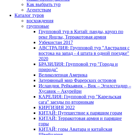
Как выбрать тур
Агентствам
Каталог туров
восхождения
групповые
Групповой тур в Китай: панды, круиз по
реке Янцзы, Терракотовая армия
Узбекистан 2017
АВСТРАЛИЯ: Групповой тур "Австралия с
востока на запад - 4 штата в одной поездке"
2020
БРАЗИЛИЯ: Групповой тур "Города и
природа"
Великолепная Америка
Затерянный мир Фарерских островов
Исландия. Рейкьявик – Вик – Эгилсстадир –
Хусавик – Акурейри
КАРЕЛИЯ: Групповой тур "Карельская
сага" заезды по вторникам
КИРГИЗИЯ 2022
КИТАЙ: Путешествие к парящим горам
КИТАЙ: Терракотовая армия и парящие
горы
КИТАЙ: горы Аватара и китайская
Швейцария