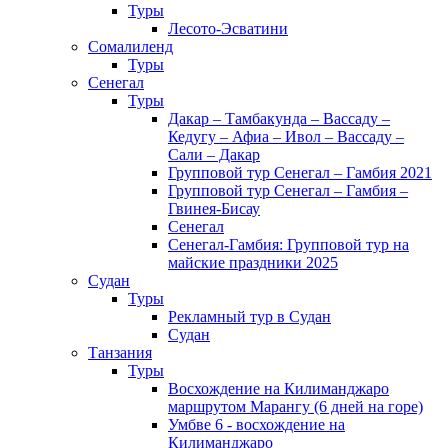
Туры
Лесото-Эсватини
Сомалиленд
Туры
Сенегал
Туры
Дакар – Тамбакунда – Вассаду –
Кедугу – Афиа – Ивол – Вассаду –
Сали – Дакар
Групповой тур Сенегал – Гамбия 2021
Групповой тур Сенегал – Гамбия –
Гвинея-Бисау
Сенегал
Сенегал-Гамбия: Групповой тур на
майские праздники 2025
Судан
Туры
Рекламный тур в Cудан
Cудан
Танзания
Туры
Восхождение на Килиманджаро
маршрутом Марангу (6 дней на горе)
Умбве 6 - восхождение на
Килиманджаро