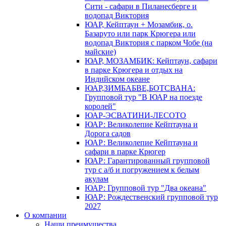
Сити - сафари в Пиланесберге и
водопад Виктория
ЮАР, Кейптаун + Мозамбик, о.
Базаруто или парк Крюгера или
водопад Виктория с парком Чобе (на
майские)
ЮАР, МОЗАМБИК: Кейптаун, сафари
в парке Крюгера и отдых на
Индийском океане
ЮАР,ЗИМБАБВЕ,БОТСВАНА:
Групповой тур "В ЮАР на поезде
королей"
ЮАР-ЭСВАТИНИ-ЛЕСОТО
ЮАР: Великолепие Кейптауна и
Дорога садов
ЮАР: Великолепие Кейптауна и
сафари в парке Крюгер
ЮАР: Гарантированный групповой
тур с а/б и погружением к белым
акулам
ЮАР: Групповой тур "Два океана"
ЮАР: Рождественский групповой тур
2027
О компании
Наши преимущества