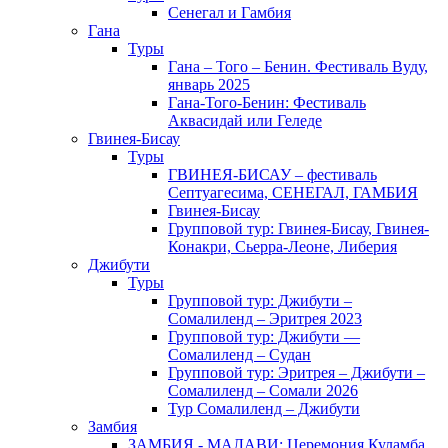
Сенегал и Гамбия
Гана
Туры
Гана – Того – Бенин. Фестиваль Вуду,
январь 2025
Гана-Того-Бенин: Фестиваль
Аквасидай или Геледе
Гвинея-Бисау
Туры
ГВИНЕЯ-БИСАУ – фестиваль
Септуагесима, СЕНЕГАЛ, ГАМБИЯ
Гвинея-Бисау
Групповой тур: Гвинея-Бисау, Гвинея-
Конакри, Сьерра-Леоне, Либерия
Джибути
Туры
Групповой тур: Джибути –
Cомалиленд – Эритрея 2023
Групповой тур: Джибути —
Сомалиленд – Судан
Групповой тур: Эритрея – Джибути –
Сомалиленд – Сомали 2026
Тур Cомалиленд – Джибути
Замбия
ЗАМБИЯ - МАЛАВИ: Церемония Куламба