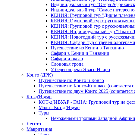
Индивидуальный тур "Озера Африканск
Индивидуальный тур "Самое интересно
КЕНИЯ: Групповой тур "Дикие племена
КЕНИЯ: Групповой тур с русскоязычны
КЕНИЯ: Групповой тур с русскоязычны
КЕНИЯ: Индивидуальный тур "Плато 
КЕНИЯ: Новогодний тур с русскоязыч
КЕНИЯ: Сафари-тур с тревел-блогера
Путешествие из Кении в Танзанию
Сафари в Кении и Танзании
Сафари и океан
Слоновья тропа
У берегов реки Эвасо Нгиро
Конго (ДРК)
Путешествие по Конго и Конго
Путешествие по Конго-Киншасе (сочетается
Путешествие по двум Конго 2025 (сочетается
Кот-д'Ивуар
КОТ-д’ИВУАР - ГАНА: Групповой тур на фес
Мали - Кот-д’Ивуар
Туры
Нехожеными тропами Западной Африк
Лесото
Мавритания
Туры