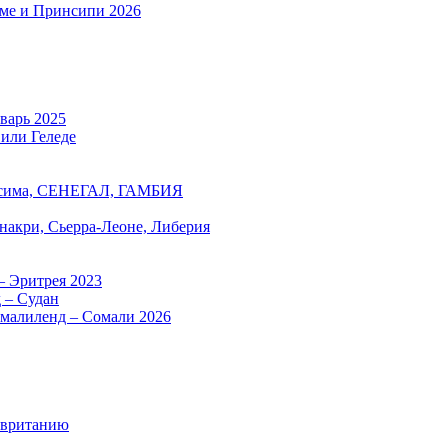
оме и Принсипи 2026
нварь 2025
 или Геледе
есима, СЕНЕГАЛ, ГАМБИЯ
онакри, Сьерра-Леоне, Либерия
– Эритрея 2023
 – Судан
омалиленд – Сомали 2026
авританию