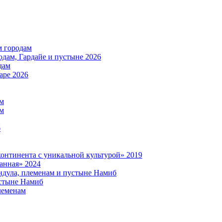
м городам
дам, Гардайе и пустыне 2026
дам
аре 2026
ам
ам
б
нтинента с уникальной культурой» 2019
анная» 2024
дула, племенам и пустыне Намиб
стыне Намиб
леменам