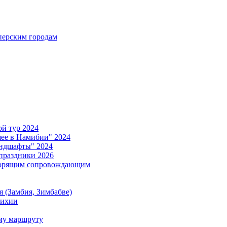
ерским городам
й тур 2024
е в Намибии" 2024
ндшафты" 2024
праздники 2026
ворящим сопровождающим
 (Замбия, Зимбабве)
тихии
му маршруту