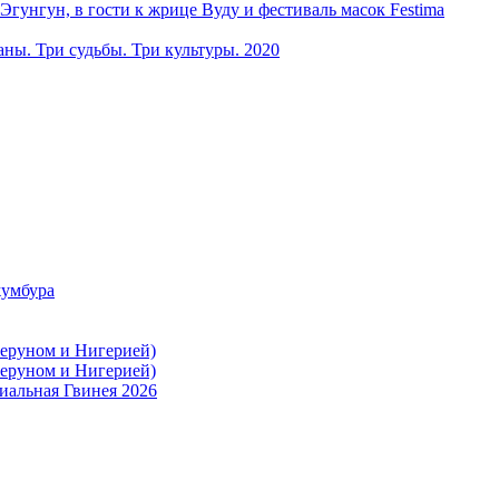
ун, в гости к жрице Вуду и фестиваль масок Festima
ы. Три судьбы. Три культуры. 2020
жумбура
меруном и Нигерией)
меруном и Нигерией)
иальная Гвинея 2026