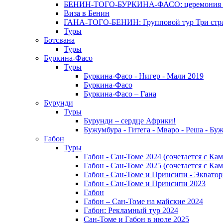
БЕНИН-ТОГО-БУРКИНА-ФАСО: церемония Эгунг
Виза в Бенин
ГАНА-ТОГО-БЕНИН: Групповой тур Три стран
Туры
Ботсвана
Туры
Буркина-Фасо
Туры
Буркина-Фасо - Нигер - Мали 2019
Буркина-Фасо
Буркина-Фасо – Гана
Бурунди
Туры
Бурунди – сердце Африки!
Бужумбура - Гитега - Мваро - Реша - Бу
Габон
Туры
Габон - Сан-Томе 2024 (сочетается с Ка
Габон - Сан-Томе 2025 (сочетается с Ка
Габон - Сан-Томе и Принсипи - Экватор
Габон - Сан-Томе и Принсипи 2023
Габон
Габон – Сан-Томе на майские 2024
Габон: Рекламный тур 2024
Сан-Томе и Габон в июле 2025