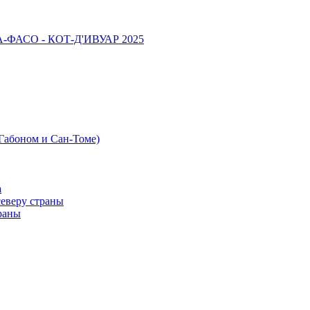
НА-ФАСО - КОТ-Д'ИВУАР 2025
 Габоном и Сан-Томе)
а
северу страны
раны