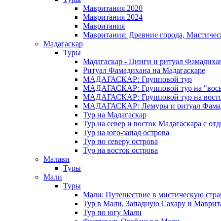
Мавритания 2020
Мавритания 2024
Мавритания
Мавритания: Древние города, Мистичес
Мадагаскар
Туры
Мадагаскар - Цинги и ритуал Фамадиха
Ритуал Фамадихана на Мадагаскаре
МАДАГАСКАР: Групповой тур
МАДАГАСКАР: Групповой тур на "вось
МАДАГАСКАР: Групповой тур на восток
МАДАГАСКАР: Лемуры и ритуал Фама
Тур на Мадагаскар
Тур на север и восток Мадагаскара с от
Тур на юго-запад острова
Тур по северу острова
Тур на восток острова
Малави
Туры
Мали
Туры
Мали: Путешествие в мистическую стр
Тур в Мали, Западную Сахару и Маври
Тур по югу Мали