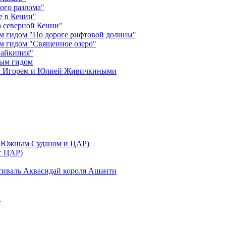
ого разлома"
е в Кении"
 северной Кении"
м гидом "По дороге рифтовой долины"
м гидом "Священное озеро"
Лайкипия"
ным гидом
ми Игорем и Юлией Живичкиными
 с Южным Суданом и ЦАР)
 с ЦАР)
тиваль Аквасидай короля Ашанти
и