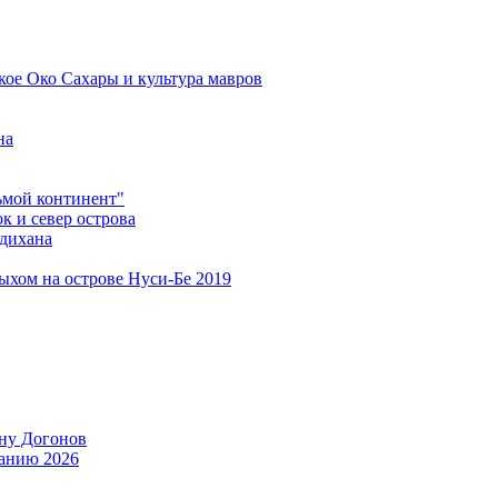
кое Око Сахары и культура мавров
на
мой континент"
 и север острова
дихана
дыхом на острове Нуси-Бе 2019
ану Догонов
танию 2026