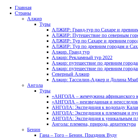
Главная
Страны
Алжир
Туры
АЛЖИР: Гранд-тур по Сахаре и древни
АЛЖИР: Путешествие по северным горо
АЛЖИР: Тур по Сахаре и древним горо
АЛЖИР: Тур по древним городам и Сах
Алжир. Гранд тур
Алжир: Рекламный тур 2022
Алжир: путешествие по древним город
Алжир: путешествие по древним город
Северный Алжир
Алжир: Тассилин-Аджер и Долина Мза
Ангола
Туры
«АНГОЛА – жемчужина африканского ко
«АНГОЛА – неизведанная и неисследов
АНГОЛА: Экспедиция к водопаду Калан
АНГОЛА: Экспедиция к племенам и пу
АНГОЛА: Экспедиция к уникальным п
Ангола: племена, природа, архитектура
Бенин
Гана – Того – Бенин. Праздник Вуду