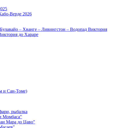
2025
Кабо-Верде 2026
 Булавайо – Хванге – Ливингстон – Водопад Виктория
Виктория до Хараре
м и Сан-Томе)
фари, рыбалка
и Момбаса"
аи Мара до Цаво"
Масаев"