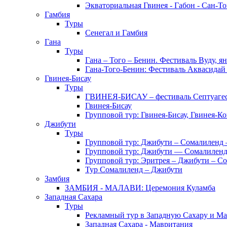
Экваториальная Гвинея - Габон - Сан-Т
Гамбия
Туры
Сенегал и Гамбия
Гана
Туры
Гана – Того – Бенин. Фестиваль Вуду, я
Гана-Того-Бенин: Фестиваль Аквасидай
Гвинея-Бисау
Туры
ГВИНЕЯ-БИСАУ – фестиваль Септуаг
Гвинея-Бисау
Групповой тур: Гвинея-Бисау, Гвинея-К
Джибути
Туры
Групповой тур: Джибути – Cомалиленд 
Групповой тур: Джибути — Сомалиленд
Групповой тур: Эритрея – Джибути – С
Тур Cомалиленд – Джибути
Замбия
ЗАМБИЯ - МАЛАВИ: Церемония Куламба
Западная Сахара
Туры
Рекламный тур в Западную Сахару и М
Западная Сахара - Мавритания