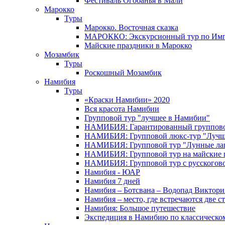
Фестиваль Огобанья в Мали
Марокко
Туры
Марокко. Восточная сказка
МАРОККО: Экскурсионный тур по Имп
Майские праздники в Марокко
Мозамбик
Туры
Роскошный Мозамбик
Намибия
Туры
«Краски Намибии» 2020
Вся красота Намибии
Групповой тур "лучшее в Намибии"
НАМИБИЯ: Гарантированный группово
НАМИБИЯ: Групповой люкс-тур "Лучше
НАМИБИЯ: Групповой тур "Лунные ла
НАМИБИЯ: Групповой тур на майские 
НАМИБИЯ: Групповой тур с русского
Намибия - ЮАР
Намибия 7 дней
Намибия – Ботсвана – Водопад Виктория
Намибия – место, где встречаются две с
Намибия: Большое путешествие
Экспедиция в Намибию по классическо