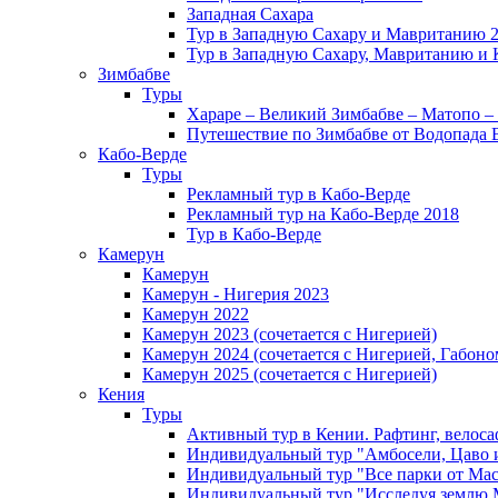
Западная Сахара
Тур в Западную Сахару и Мавританию 
Тур в Западную Сахару, Мавританию и 
Зимбабве
Туры
Хараре – Великий Зимбабве – Матопо –
Путешествие по Зимбабве от Водопада 
Кабо-Верде
Туры
Рекламный тур в Кабо-Верде
Рекламный тур на Кабо-Верде 2018
Тур в Кабо-Верде
Камерун
Камерун
Камерун - Нигерия 2023
Камерун 2022
Камерун 2023 (сочетается с Нигерией)
Камерун 2024 (сочетается с Нигерией, Габоно
Камерун 2025 (сочетается с Нигерией)
Кения
Туры
Активный тур в Кении. Рафтинг, велоса
Индивидуальный тур "Амбосели, Цаво 
Индивидуальный тур "Все парки от Мас
Индивидуальный тур "Исследуя землю 